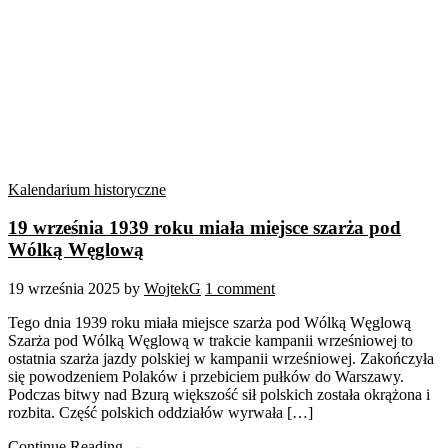
Kalendarium historyczne
19 września 1939 roku miała miejsce szarża pod
Wólką Węglową
19 września 2025
by
WojtekG
1 comment
Tego dnia 1939 roku miała miejsce szarża pod Wólką Węglową
Szarża pod Wólką Węglową w trakcie kampanii wrześniowej to
ostatnia szarża jazdy polskiej w kampanii wrześniowej. Zakończyła
się powodzeniem Polaków i przebiciem pułków do Warszawy.
Podczas bitwy nad Bzurą większość sił polskich została okrążona i
rozbita. Część polskich oddziałów wyrwała […]
Continue Reading →