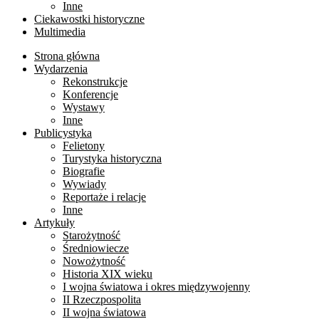
Inne
Ciekawostki historyczne
Multimedia
Strona główna
Wydarzenia
Rekonstrukcje
Konferencje
Wystawy
Inne
Publicystyka
Felietony
Turystyka historyczna
Biografie
Wywiady
Reportaże i relacje
Inne
Artykuły
Starożytność
Średniowiecze
Nowożytność
Historia XIX wieku
I wojna światowa i okres międzywojenny
II Rzeczpospolita
II wojna światowa