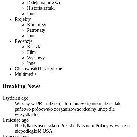
Dzieje najnowsze
Historia sztuki
Inne
Projekty
Konkursy
Patronaty
Inne
Recenzje
Książki
Film
Wystawy
Inne
Ciekawostki historyczne
Multimedia
Breaking News
1 tydzień ago
Wczasy w PRL i dzieci, które miały się nie nudzić. Jak
państwo próbowało zorganizować idealny urlop dla
wszystkich?
1 miesiąc ago
Nie tylko Kościuszko i Pułaski. Nieznani Polacy w walce o
niepodległość USA
1 miesiąc ago