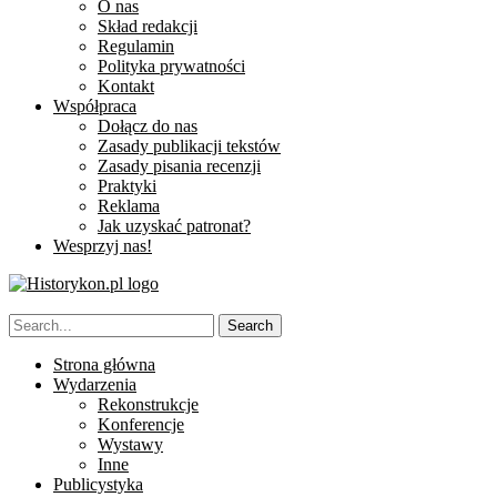
O nas
Skład redakcji
Regulamin
Polityka prywatności
Kontakt
Współpraca
Dołącz do nas
Zasady publikacji tekstów
Zasady pisania recenzji
Praktyki
Reklama
Jak uzyskać patronat?
Wesprzyj nas!
Strona główna
Wydarzenia
Rekonstrukcje
Konferencje
Wystawy
Inne
Publicystyka