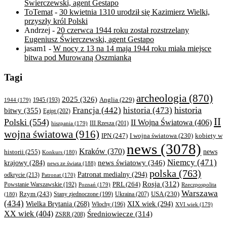
Świerczewski, agent Gestapo
ToTemat
-
30 kwietnia 1310 urodził się Kazimierz Wielki,
przyszły król Polski
Andrzej
-
20 czerwca 1944 roku został rozstrzelany
Eugeniusz Świerczewski, agent Gestapo
jasam1
-
W nocy z 13 na 14 maja 1944 roku miała miejsce
bitwa pod Murowaną Oszmianką
Tagi
archeologia
(870)
2025
(326)
Anglia
(229)
1944
(179)
1945
(193)
historia
Francja
(442)
historia
(473)
bitwy
(355)
Egipt
(202)
II
Polski
(554)
II Wojna Światowa
(406)
III Rzesza
(201)
hiszpania
(179)
wojna światowa
(916)
IPN
(247)
kobiety w
I wojna światowa
(230)
news
(3078)
Kraków
(370)
historii
(255)
news
Konkurs
(180)
Niemcy
(471)
news światowy
(346)
krajowy
(284)
news ze świata
(188)
polska
(763)
Patronat medialny
(294)
odkrycie
(213)
Patronat
(170)
Rosja
(312)
PRL
(264)
Powstanie Warszawskie
(192)
Poznań
(179)
Rzeczpospolita
Warszawa
Rzym
(243)
Ukraina
(207)
USA
(230)
(180)
Stany zjednoczone
(199)
(434)
XIX wiek
(294)
Wielka Brytania
(268)
Włochy
(196)
XVI wiek
(179)
XX wiek
(404)
Średniowiecze
(314)
ZSRR
(208)