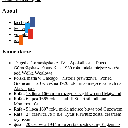
About
facebook
twitter
youtube
rss
Komentarze
Tragedia Górnośląska cz. IV – Apokalipsa – Tragedia
Górnośląska
-
19 września 1939 roku miała miejsce szarża
pod Wólką Węglową
Polska mafia w Chicago – historia prawdziwa - Ponad
Granicami
-
20 września 1926 roku miał miejsce zamach na
Ala Capone
Rafa
-
13 lipca 1666 roku rozegrała się bitwa pod Mątwami
Rafa
-
6 lipca 1685 roku Jakub II Stuart stłumił bunt
Mommonth’a
Rafa
-
5 lipca 1607 roku miała miejsce bitwa pod Guzowem
Rafa
-
24 czerwca 79 r. n.e. Tytus Flawiusz został cesarzem
rzymskim
gość
-
20 czerwca 1944 roku został rozstrzelany Eugeniusz