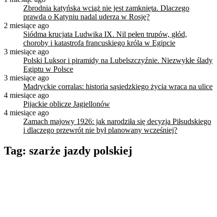
Zbrodnia katyńska wciąż nie jest zamknięta. Dlaczego
prawda o Katyniu nadal uderza w Rosję?
2 miesiące ago
Siódma krucjata Ludwika IX. Nil pełen trupów, głód,
choroby i katastrofa francuskiego króla w Egipcie
3 miesiące ago
Polski Luksor i piramidy na Lubelszczyźnie. Niezwykłe ślady
Egiptu w Polsce
3 miesiące ago
Madryckie corralas: historia sąsiedzkiego życia wraca na ulice
4 miesiące ago
Pijackie oblicze Jagiellonów
4 miesiące ago
Zamach majowy 1926: jak narodziła się decyzja Piłsudskiego
i dlaczego przewrót nie był planowany wcześniej?
Tag:
szarże jazdy polskiej