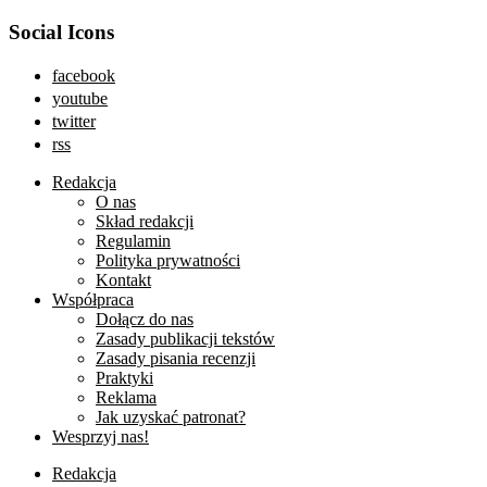
Social Icons
facebook
youtube
twitter
rss
Redakcja
O nas
Skład redakcji
Regulamin
Polityka prywatności
Kontakt
Współpraca
Dołącz do nas
Zasady publikacji tekstów
Zasady pisania recenzji
Praktyki
Reklama
Jak uzyskać patronat?
Wesprzyj nas!
Redakcja