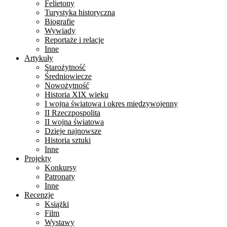
Felietony
Turystyka historyczna
Biografie
Wywiady
Reportaże i relacje
Inne
Artykuły
Starożytność
Średniowiecze
Nowożytność
Historia XIX wieku
I wojna światowa i okres międzywojenny
II Rzeczpospolita
II wojna światowa
Dzieje najnowsze
Historia sztuki
Inne
Projekty
Konkursy
Patronaty
Inne
Recenzje
Książki
Film
Wystawy