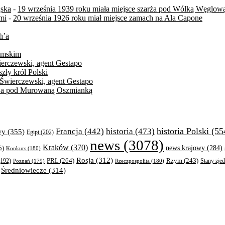
ąska
-
19 września 1939 roku miała miejsce szarża pod Wólką Węglow
mi
-
20 września 1926 roku miał miejsce zamach na Ala Capone
h’a
zymskim
ierczewski, agent Gestapo
zły król Polski
 Świerczewski, agent Gestapo
itwa pod Murowaną Oszmianką
historia Polski
(55
Francja
(442)
historia
(473)
wy
(355)
Egipt
(202)
news
(3078)
Kraków
(370)
5)
news krajowy
(284)
Konkurs
(180)
Rosja
(312)
PRL
(264)
Rzym
(243)
192)
Poznań
(179)
Rzeczpospolita
(180)
Stany zje
Średniowiecze
(314)