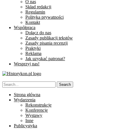
O nas
Skład redakcji
Regulamin
Polityka prywatności
Kontakt
Współpraca
Dołącz do nas
Zasady publikacji tekstów
Zasady pisania recenzji
Praktyki
Reklama
Jak uzyskać patronat?
Wesprzyj nas!
Strona główna
Wydarzenia
Rekonstrukcje
Konferencje
Wystawy
Inne
Publicystyka