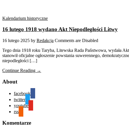
Kalendarium historyczne
16 lutego 1918 wydano Akt Niepodległości Litwy
16 lutego 2025
by
Redakcja
Comments are Disabled
Tego dnia 1918 roku Taryba, Litewska Rada Państwowa, wydała Akt 
stanowił oficjalne ogłoszenie powstania suwerennego, demokratyczne
niepodległości […]
Continue Reading →
About
facebook
twitter
youtube
rss
Komentarze