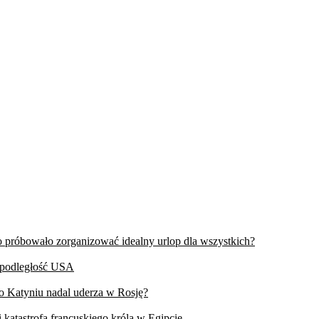
wo próbowało zorganizować idealny urlop dla wszystkich?
iepodległość USA
 o Katyniu nadal uderza w Rosję?
 katastrofa francuskiego króla w Egipcie