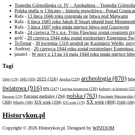
Tragedia Górnośląska cz. IV – Apokalipsa – Tragedia Górnośl
Polska mafia w Chicago – historia prawdziwa - Ponad Granica
Rafa
-
13 lipca 1666 roku rozegrała się bitwa pod Mątwami
Rafa
-
6 lipca 1685 roku Jakub II Stuart stłumił bunt Mommont
Rafa
-
5 lipca 1607 roku miała miejsce bitwa pod Guzowem
Rafa
-
24 czerwca 79 r. n.e. Tytus Flawiusz został cesarzem r
gość
-
20 czerwca 1944 roku został rozstrzelany Eugeniusz Św
ToTemat
-
30 kwietnia 1310 urodził się Kazimierz Wielki, przys
Andrzej
-
20 czerwca 1944 roku został rozstrzelany Eugeniusz
jasam1
-
W nocy z 13 na 14 maja 1944 roku miała miejsce b
Tagi
archeologia
(870)
bit
2025
(326)
Anglia
(229)
1944
(179)
1945
(193)
światowa
(916)
IPN
(247)
kobiety w historii
(25
I wojna światowa
(230)
polska
(763)
Patronat medialny
(294)
Powstanie Warszawskie
(
Patronat
(170)
XX wiek
(404)
XIX wiek
(294)
(268)
ZSRR
(208)
Włochy
(196)
XVI wiek
(179)
Historykon.pl
Copyright © 2026 Historykon.pl.
Designed by
WPZOOM