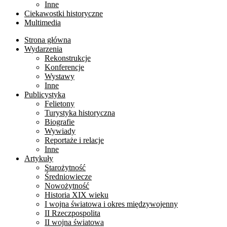
Inne
Ciekawostki historyczne
Multimedia
Strona główna
Wydarzenia
Rekonstrukcje
Konferencje
Wystawy
Inne
Publicystyka
Felietony
Turystyka historyczna
Biografie
Wywiady
Reportaże i relacje
Inne
Artykuły
Starożytność
Średniowiecze
Nowożytność
Historia XIX wieku
I wojna światowa i okres międzywojenny
II Rzeczpospolita
II wojna światowa