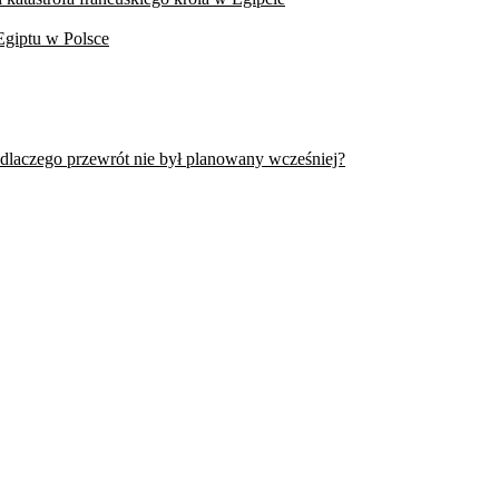
Egiptu w Polsce
 dlaczego przewrót nie był planowany wcześniej?