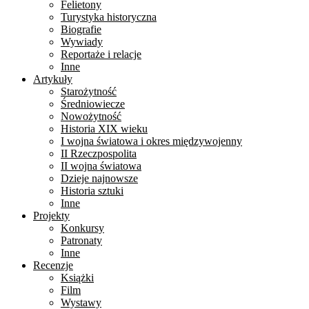
Felietony
Turystyka historyczna
Biografie
Wywiady
Reportaże i relacje
Inne
Artykuły
Starożytność
Średniowiecze
Nowożytność
Historia XIX wieku
I wojna światowa i okres międzywojenny
II Rzeczpospolita
II wojna światowa
Dzieje najnowsze
Historia sztuki
Inne
Projekty
Konkursy
Patronaty
Inne
Recenzje
Książki
Film
Wystawy