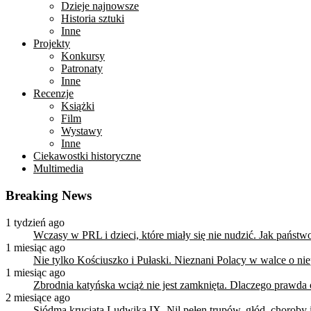
Dzieje najnowsze
Historia sztuki
Inne
Projekty
Konkursy
Patronaty
Inne
Recenzje
Książki
Film
Wystawy
Inne
Ciekawostki historyczne
Multimedia
Breaking News
1 tydzień ago
Wczasy w PRL i dzieci, które miały się nie nudzić. Jak państ
1 miesiąc ago
Nie tylko Kościuszko i Pułaski. Nieznani Polacy w walce o n
1 miesiąc ago
Zbrodnia katyńska wciąż nie jest zamknięta. Dlaczego prawda
2 miesiące ago
Siódma krucjata Ludwika IX. Nil pełen trupów, głód, choroby i