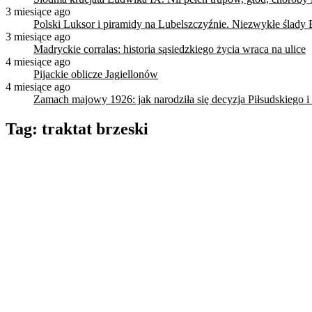
3 miesiące ago
Polski Luksor i piramidy na Lubelszczyźnie. Niezwykłe ślady 
3 miesiące ago
Madryckie corralas: historia sąsiedzkiego życia wraca na ulice
4 miesiące ago
Pijackie oblicze Jagiellonów
4 miesiące ago
Zamach majowy 1926: jak narodziła się decyzja Piłsudskiego i
Tag:
traktat brzeski