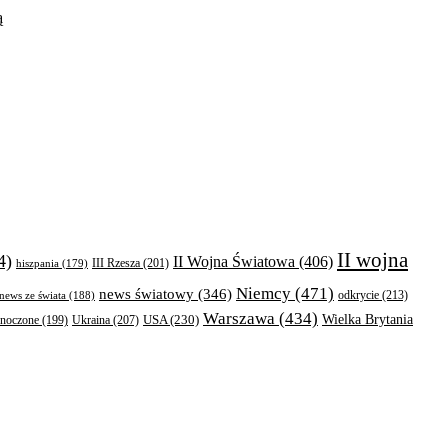
ą
II wojna
4)
II Wojna Światowa
(406)
III Rzesza
(201)
hiszpania
(179)
Niemcy
(471)
news światowy
(346)
odkrycie
(213)
news ze świata
(188)
Warszawa
(434)
Wielka Brytania
Ukraina
(207)
USA
(230)
dnoczone
(199)