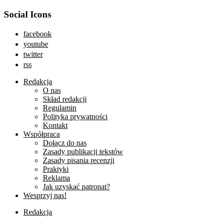
Social Icons
facebook
youtube
twitter
rss
Redakcja
O nas
Skład redakcji
Regulamin
Polityka prywatności
Kontakt
Współpraca
Dołącz do nas
Zasady publikacji tekstów
Zasady pisania recenzji
Praktyki
Reklama
Jak uzyskać patronat?
Wesprzyj nas!
Redakcja