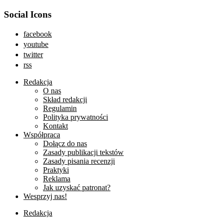
Social Icons
facebook
youtube
twitter
rss
Redakcja
O nas
Skład redakcji
Regulamin
Polityka prywatności
Kontakt
Współpraca
Dołącz do nas
Zasady publikacji tekstów
Zasady pisania recenzji
Praktyki
Reklama
Jak uzyskać patronat?
Wesprzyj nas!
Redakcja