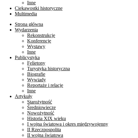
Inne
Ciekawostki historyczne
Multimedia
Strona główna
Wydarzenia
Rekonstrukcje
Konferencje
Wystawy
Inne
Publicystyka
Felietony
Turystyka historyczna
Biografie
Wywiady
Reportaże i relacje
Inne
Artykuły
Starożytność
Średniowiecze
Nowożytność
Historia XIX wieku
I wojna światowa i okres międzywojenny
II Rzeczpospolita
II wojna światowa