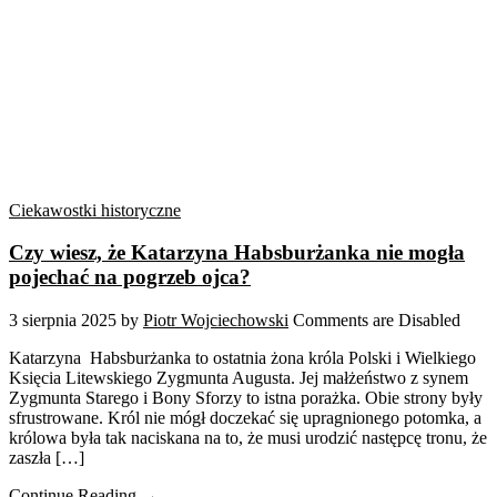
Ciekawostki historyczne
Czy wiesz, że Katarzyna Habsburżanka nie mogła
pojechać na pogrzeb ojca?
3 sierpnia 2025
by
Piotr Wojciechowski
Comments are Disabled
Katarzyna Habsburżanka to ostatnia żona króla Polski i Wielkiego
Księcia Litewskiego Zygmunta Augusta. Jej małżeństwo z synem
Zygmunta Starego i Bony Sforzy to istna porażka. Obie strony były
sfrustrowane. Król nie mógł doczekać się upragnionego potomka, a
królowa była tak naciskana na to, że musi urodzić następcę tronu, że
zaszła […]
Continue Reading →