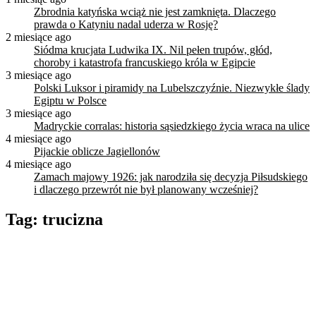
Zbrodnia katyńska wciąż nie jest zamknięta. Dlaczego
prawda o Katyniu nadal uderza w Rosję?
2 miesiące ago
Siódma krucjata Ludwika IX. Nil pełen trupów, głód,
choroby i katastrofa francuskiego króla w Egipcie
3 miesiące ago
Polski Luksor i piramidy na Lubelszczyźnie. Niezwykłe ślady
Egiptu w Polsce
3 miesiące ago
Madryckie corralas: historia sąsiedzkiego życia wraca na ulice
4 miesiące ago
Pijackie oblicze Jagiellonów
4 miesiące ago
Zamach majowy 1926: jak narodziła się decyzja Piłsudskiego
i dlaczego przewrót nie był planowany wcześniej?
Tag:
trucizna