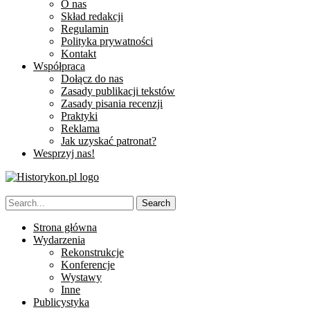
O nas
Skład redakcji
Regulamin
Polityka prywatności
Kontakt
Współpraca
Dołącz do nas
Zasady publikacji tekstów
Zasady pisania recenzji
Praktyki
Reklama
Jak uzyskać patronat?
Wesprzyj nas!
Strona główna
Wydarzenia
Rekonstrukcje
Konferencje
Wystawy
Inne
Publicystyka