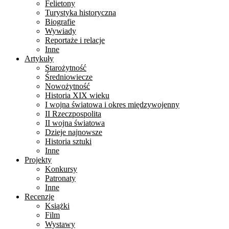
Felietony
Turystyka historyczna
Biografie
Wywiady
Reportaże i relacje
Inne
Artykuły
Starożytność
Średniowiecze
Nowożytność
Historia XIX wieku
I wojna światowa i okres międzywojenny
II Rzeczpospolita
II wojna światowa
Dzieje najnowsze
Historia sztuki
Inne
Projekty
Konkursy
Patronaty
Inne
Recenzje
Książki
Film
Wystawy