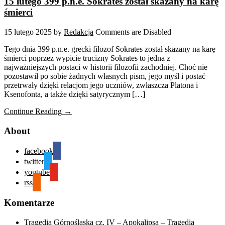
15 lutego 399 p.n.e. Sokrates został skazany na karę
śmierci
15 lutego 2025
by
Redakcja
Comments are Disabled
Tego dnia 399 p.n.e. grecki filozof Sokrates został skazany na karę
śmierci poprzez wypicie trucizny Sokrates to jedna z
najważniejszych postaci w historii filozofii zachodniej. Choć nie
pozostawił po sobie żadnych własnych pism, jego myśl i postać
przetrwały dzięki relacjom jego uczniów, zwłaszcza Platona i
Ksenofonta, a także dzięki satyrycznym […]
Continue Reading →
About
facebook
twitter
youtube
rss
Komentarze
Tragedia Górnośląska cz. IV – Apokalipsa – Tragedia