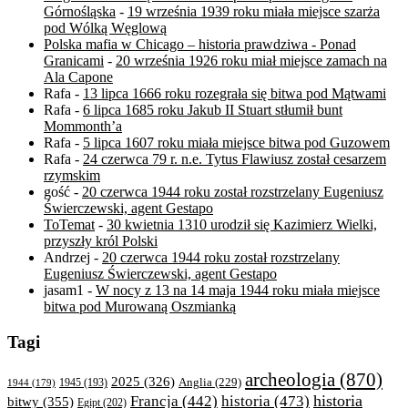
Górnośląska
-
19 września 1939 roku miała miejsce szarża
pod Wólką Węglową
Polska mafia w Chicago – historia prawdziwa - Ponad
Granicami
-
20 września 1926 roku miał miejsce zamach na
Ala Capone
Rafa
-
13 lipca 1666 roku rozegrała się bitwa pod Mątwami
Rafa
-
6 lipca 1685 roku Jakub II Stuart stłumił bunt
Mommonth’a
Rafa
-
5 lipca 1607 roku miała miejsce bitwa pod Guzowem
Rafa
-
24 czerwca 79 r. n.e. Tytus Flawiusz został cesarzem
rzymskim
gość
-
20 czerwca 1944 roku został rozstrzelany Eugeniusz
Świerczewski, agent Gestapo
ToTemat
-
30 kwietnia 1310 urodził się Kazimierz Wielki,
przyszły król Polski
Andrzej
-
20 czerwca 1944 roku został rozstrzelany
Eugeniusz Świerczewski, agent Gestapo
jasam1
-
W nocy z 13 na 14 maja 1944 roku miała miejsce
bitwa pod Murowaną Oszmianką
Tagi
archeologia
(870)
2025
(326)
Anglia
(229)
1944
(179)
1945
(193)
historia
Francja
(442)
historia
(473)
bitwy
(355)
Egipt
(202)