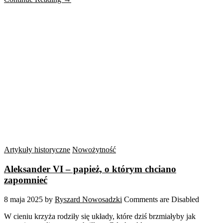
Artykuły historyczne
Nowożytność
Aleksander VI – papież, o którym chciano
zapomnieć
8 maja 2025
by
Ryszard Nowosadzki
Comments are Disabled
W cieniu krzyża rodziły się układy, które dziś brzmiałyby jak