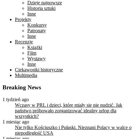
Dzieje najnowsze
Historia sztuki
Inne
Projekty
Konkursy
Patronaty
Inne
Recenzje
Książki
Film
Wystawy
Inne
Ciekawostki historyczne
Multimedia
Breaking News
1 tydzień ago
Wczasy w PRL i dzieci, które miały się nie nudzić. Jak
państwo próbowało zorganizować idealny urlop dla
wszystkich?
1 miesiąc ago
Nie tylko Kościuszko i Pułaski. Nieznani Polacy w walce o
niepodległość USA
1 miesiąc ago