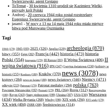
Świerczewski, agent Gestapo
ToTemat
-
30 kwietnia 1310 urodził się Kazimierz Wielki,
przyszły król Polski
Andrzej
-
20 czerwca 1944 roku został rozstrzelany
Eugeniusz Świerczewski, agent Gestapo
jasam1
-
W nocy z 13 na 14 maja 1944 roku miała miejsce
bitwa pod Murowaną Oszmianką
Tagi
archeologia
(870)
2025
(326)
Anglia
(229)
1944
(179)
1945
(193)
historia
Francja
(442)
historia
(473)
bitwy
(355)
Egipt
(202)
II
Polski
(554)
II Wojna Światowa
(406)
III Rzesza
(201)
hiszpania
(179)
wojna światowa
(916)
IPN
(247)
kobiety w
I wojna światowa
(230)
news
(3078)
Kraków
(370)
historii
(255)
news
Konkurs
(180)
Niemcy
(471)
news światowy
(346)
krajowy
(284)
news ze świata
(188)
polska
(763)
Patronat medialny
(294)
odkrycie
(213)
Patronat
(170)
Rosja
(312)
PRL
(264)
Powstanie Warszawskie
(192)
Poznań
(179)
Rzeczpospolita
Warszawa
Rzym
(243)
Ukraina
(207)
USA
(230)
(180)
Stany zjednoczone
(199)
(434)
XIX wiek
(294)
Wielka Brytania
(268)
Włochy
(196)
XVI wiek
(179)
XX wiek
(404)
Średniowiecze
(314)
ZSRR
(208)