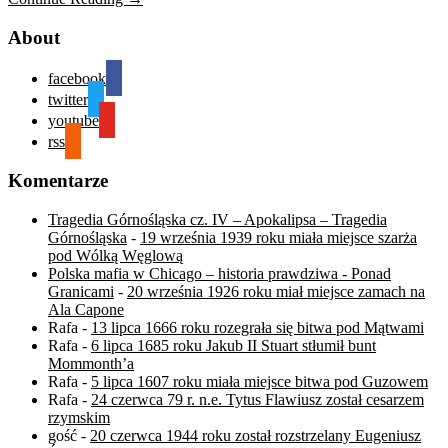
About
facebook
twitter
youtube
rss
Komentarze
Tragedia Górnośląska cz. IV – Apokalipsa – Tragedia
Górnośląska
-
19 września 1939 roku miała miejsce szarża
pod Wólką Węglową
Polska mafia w Chicago – historia prawdziwa - Ponad
Granicami
-
20 września 1926 roku miał miejsce zamach na
Ala Capone
Rafa
-
13 lipca 1666 roku rozegrała się bitwa pod Mątwami
Rafa
-
6 lipca 1685 roku Jakub II Stuart stłumił bunt
Mommonth’a
Rafa
-
5 lipca 1607 roku miała miejsce bitwa pod Guzowem
Rafa
-
24 czerwca 79 r. n.e. Tytus Flawiusz został cesarzem
rzymskim
gość
-
20 czerwca 1944 roku został rozstrzelany Eugeniusz