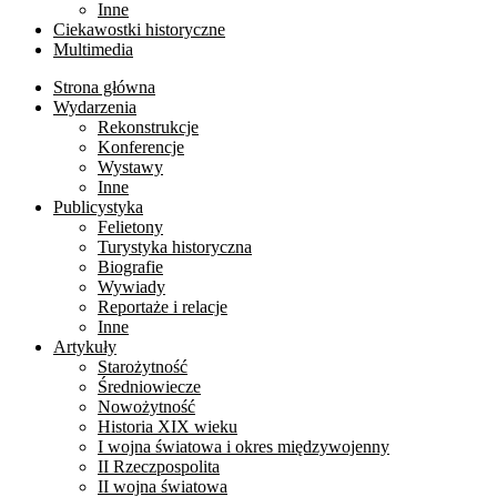
Inne
Ciekawostki historyczne
Multimedia
Strona główna
Wydarzenia
Rekonstrukcje
Konferencje
Wystawy
Inne
Publicystyka
Felietony
Turystyka historyczna
Biografie
Wywiady
Reportaże i relacje
Inne
Artykuły
Starożytność
Średniowiecze
Nowożytność
Historia XIX wieku
I wojna światowa i okres międzywojenny
II Rzeczpospolita
II wojna światowa