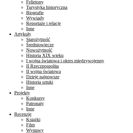
Felietony
Turystyka historyczna
Biografie
Wywiady
Reportaże i relacje
Inne
Artykuły
Starożytność
Średniowiecze
Nowożytność
Historia XIX wieku
I wojna światowa i okres międzywojenny
II Rzeczpospolita
II wojna światowa
Dzieje najnowsze
Historia sztuki
Inne
Projekty
Konkursy
Patronaty
Inne
Recenzje
Książki
Film
Wystawy