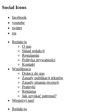
Social Icons
facebook
youtube
twitter
rss
Redakcja
O nas
Skład redakcji
Regulamin
Polityka prywatności
Kontakt
Współpraca
Dołącz do nas
Zasady publikacji tekstów
Zasady pisania recenzji
Praktyki
Reklama
Jak uzyskać patronat?
Wesprzyj nas!
Redakcja