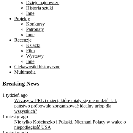
Dzieje najnowsze
Historia sztuki
Inne
Projekty
Konkursy
Patronaty
Inne
Recenzje
Książki
Film
Wystawy
Inne
Ciekawostki historyczne
Multimedia
Breaking News
1 tydzień ago
Wczasy w PRL i dzieci, które miały się nie nudzić. Jak
państwo próbowało zorganizować idealny urlop dla
wszystkich?
1 miesiąc ago
Nie tylko Kościuszko i Pułaski. Nieznani Polacy w walce o
niepodległość USA
1 miesiąc ago