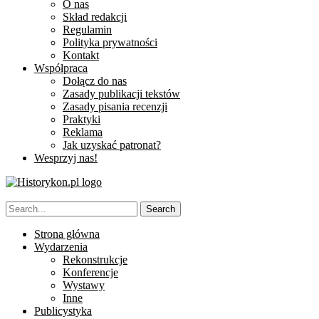
O nas
Skład redakcji
Regulamin
Polityka prywatności
Kontakt
Współpraca
Dołącz do nas
Zasady publikacji tekstów
Zasady pisania recenzji
Praktyki
Reklama
Jak uzyskać patronat?
Wesprzyj nas!
Strona główna
Wydarzenia
Rekonstrukcje
Konferencje
Wystawy
Inne
Publicystyka