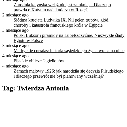
Zbrodnia katyńska wciąż nie jest zamknięta. Dlaczego
prawda o Katyniu nadal uderza w Rosję?
2 miesiące ago
Siódma krucjata Ludwika IX. Nil pełen trupów, głód,
choroby i katastrofa francuskiego króla w Egipcie
3 miesiące ago
Polski Luksor i piramidy na Lubelszczyźnie. Niezwykłe ślady
Egiptu w Polsce
3 miesiące ago
Madryckie corralas: historia sąsiedzkiego życia wraca na ulice
4 miesiące ago
Pijackie oblicze Jagiellonów
4 miesiące ago
Zamach majowy 1926: jak narodziła się decyzja Piłsudskiego
i dlaczego przewrót nie był planowany wcześniej?
Tag:
Twierdza Antonia