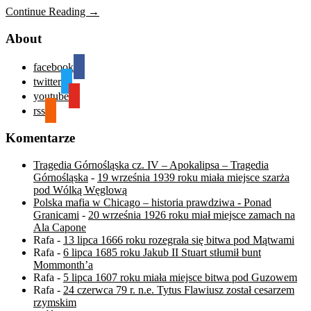
Continue Reading →
About
facebook
twitter
youtube
rss
Komentarze
Tragedia Górnośląska cz. IV – Apokalipsa – Tragedia
Górnośląska
-
19 września 1939 roku miała miejsce szarża
pod Wólką Węglową
Polska mafia w Chicago – historia prawdziwa - Ponad
Granicami
-
20 września 1926 roku miał miejsce zamach na
Ala Capone
Rafa
-
13 lipca 1666 roku rozegrała się bitwa pod Mątwami
Rafa
-
6 lipca 1685 roku Jakub II Stuart stłumił bunt
Mommonth’a
Rafa
-
5 lipca 1607 roku miała miejsce bitwa pod Guzowem
Rafa
-
24 czerwca 79 r. n.e. Tytus Flawiusz został cesarzem
rzymskim