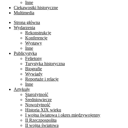
Inne
Ciekawostki historyczne
Multimedia
Strona główna
Wydarzenia
Rekonstrukcje
Konferencje
Wystawy
Inne
Publicystyka
Felietony
Turystyka historyczna
Biografie
Wywiady
Reportaże i relacje
Inne
Artykuły
Starożytność
Średniowiecze
Nowożytność
Historia XIX wieku
I wojna światowa i okres międzywojenny
II Rzeczpospolita
II wojna światowa