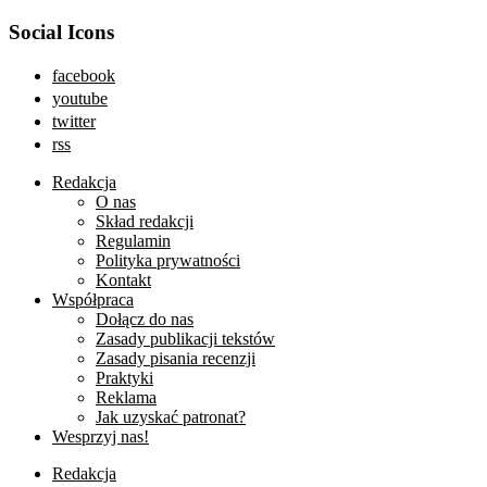
Social Icons
facebook
youtube
twitter
rss
Redakcja
O nas
Skład redakcji
Regulamin
Polityka prywatności
Kontakt
Współpraca
Dołącz do nas
Zasady publikacji tekstów
Zasady pisania recenzji
Praktyki
Reklama
Jak uzyskać patronat?
Wesprzyj nas!
Redakcja