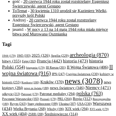
gość
-
20 czerwca 1944 roku został rozstrzelany Eugeniusz
Świerczewski, agent Gestapo
ToTemat
-
30 kwietnia 1310 urodził się Kazimierz Wielki,
przyszły król Polski
Andrzej
-
20 czerwca 1944 roku został rozstrzelany
Eugeniusz Świerczewski, agent Gestapo
jasam1
-
W nocy z 13 na 14 maja 1944 roku miała miejsce
bitwa pod Murowaną Oszmianką
Tagi
archeologia
(870)
2025
(326)
Anglia
(229)
1944
(179)
1945
(193)
historia
Francja
(442)
historia
(473)
bitwy
(355)
Egipt
(202)
II
Polski
(554)
II Wojna Światowa
(406)
III Rzesza
(201)
hiszpania
(179)
wojna światowa
(916)
IPN
(247)
kobiety w
I wojna światowa
(230)
news
(3078)
Kraków
(370)
historii
(255)
news
Konkurs
(180)
Niemcy
(471)
news światowy
(346)
krajowy
(284)
news ze świata
(188)
polska
(763)
Patronat medialny
(294)
odkrycie
(213)
Patronat
(170)
Rosja
(312)
PRL
(264)
Powstanie Warszawskie
(192)
Poznań
(179)
Rzeczpospolita
Warszawa
Rzym
(243)
Ukraina
(207)
USA
(230)
(180)
Stany zjednoczone
(199)
(434)
XIX wiek
(294)
Wielka Brytania
(268)
Włochy
(196)
XVI wiek
(179)
XX wiek
(404)
Średniowiecze
(314)
ZSRR
(208)