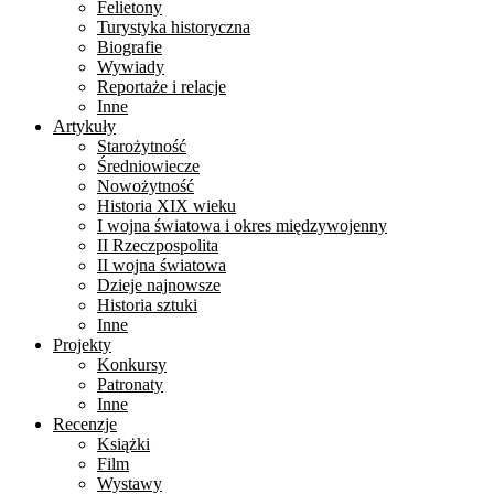
Felietony
Turystyka historyczna
Biografie
Wywiady
Reportaże i relacje
Inne
Artykuły
Starożytność
Średniowiecze
Nowożytność
Historia XIX wieku
I wojna światowa i okres międzywojenny
II Rzeczpospolita
II wojna światowa
Dzieje najnowsze
Historia sztuki
Inne
Projekty
Konkursy
Patronaty
Inne
Recenzje
Książki
Film
Wystawy