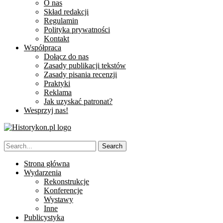
O nas
Skład redakcji
Regulamin
Polityka prywatności
Kontakt
Współpraca
Dołącz do nas
Zasady publikacji tekstów
Zasady pisania recenzji
Praktyki
Reklama
Jak uzyskać patronat?
Wesprzyj nas!
Strona główna
Wydarzenia
Rekonstrukcje
Konferencje
Wystawy
Inne
Publicystyka