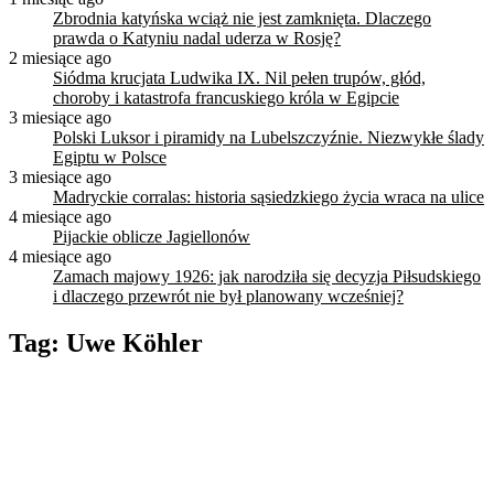
Zbrodnia katyńska wciąż nie jest zamknięta. Dlaczego
prawda o Katyniu nadal uderza w Rosję?
2 miesiące ago
Siódma krucjata Ludwika IX. Nil pełen trupów, głód,
choroby i katastrofa francuskiego króla w Egipcie
3 miesiące ago
Polski Luksor i piramidy na Lubelszczyźnie. Niezwykłe ślady
Egiptu w Polsce
3 miesiące ago
Madryckie corralas: historia sąsiedzkiego życia wraca na ulice
4 miesiące ago
Pijackie oblicze Jagiellonów
4 miesiące ago
Zamach majowy 1926: jak narodziła się decyzja Piłsudskiego
i dlaczego przewrót nie był planowany wcześniej?
Tag:
Uwe Köhler