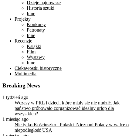
Dzieje najnowsze
Historia sztuki
Inne
Projekty
Konkursy
Patronaty
Inne
Recenzje
Książki
Film
Wystawy
Inne
Ciekawostki historyczne
Multimedia
Breaking News
1 tydzień ago
Wczasy w PRL i dzieci, które miały się nie nudzić. Jak
państwo próbowało zorganizować idealny urlop dla
wszystkich?
1 miesiąc ago
Nie tylko Kościuszko i Pułaski. Nieznani Polacy w walce o
niepodległość USA
1 miesiąc ago