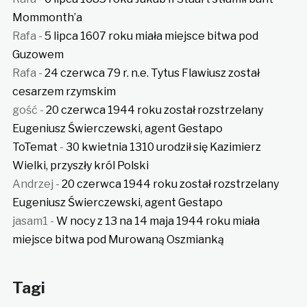
Mommonth’a
Rafa
-
5 lipca 1607 roku miała miejsce bitwa pod
Guzowem
Rafa
-
24 czerwca 79 r. n.e. Tytus Flawiusz został
cesarzem rzymskim
gość
-
20 czerwca 1944 roku został rozstrzelany
Eugeniusz Świerczewski, agent Gestapo
ToTemat
-
30 kwietnia 1310 urodził się Kazimierz
Wielki, przyszły król Polski
Andrzej
-
20 czerwca 1944 roku został rozstrzelany
Eugeniusz Świerczewski, agent Gestapo
jasam1
-
W nocy z 13 na 14 maja 1944 roku miała
miejsce bitwa pod Murowaną Oszmianką
Tagi