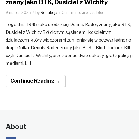
znany jako BTK, Dusiciel z Wichity
9 marca 2025
by
Redakcja
Comments are Disabled
Tego dnia 1945 roku urodził się Dennis Rader, znany jako BTK,
Dusiciel z Wichity Był cichym sąsiadem i kościelnym
działaczem, który wieczorami zamieniał się w bezwzględnego
drapieżnika. Dennis Rader, znany jako BTK – Bind, Torture, Kill –
czyli Dusiciel z Wichity, przez ponad dwie dekady igrał z policją i
mediami, […]
Continue Reading →
About