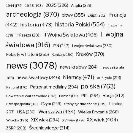
2025
(326)
Anglia
(229)
1944
(179)
1945
(193)
archeologia
(870)
Francja
bitwy
(355)
Egipt
(202)
historia Polski
(554)
historia
(473)
(442)
hiszpania
II wojna
II Wojna Światowa
(406)
(179)
III Rzesza
(201)
światowa
(916)
IPN
(247)
I wojna światowa
(230)
Kraków
(370)
kobiety w historii
(255)
Konkurs
(180)
news
(3078)
news krajowy
(284)
news ze świata
Niemcy
(471)
news światowy
(346)
odkrycie
(213)
(188)
polska
(763)
Patronat medialny
(294)
Patronat
(170)
Rosja
(312)
PRL
(264)
Powstanie Warszawskie
(192)
Poznań
(179)
Rzym
(243)
Ukraina
Rzeczpospolita
(180)
Stany zjednoczone
(199)
Warszawa
(434)
Wielka Brytania
(268)
(207)
USA
(230)
XX wiek
(404)
XIX wiek
(294)
Włochy
(196)
XVI wiek
(179)
Średniowiecze
(314)
ZSRR
(208)