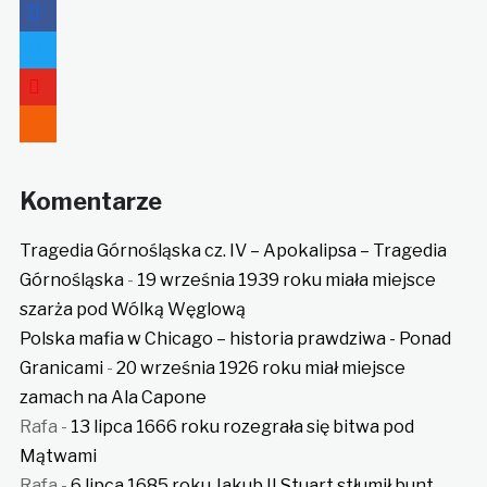
facebook
twitter
youtube
rss
Komentarze
Tragedia Górnośląska cz. IV – Apokalipsa – Tragedia
Górnośląska
-
19 września 1939 roku miała miejsce
szarża pod Wólką Węglową
Polska mafia w Chicago – historia prawdziwa - Ponad
Granicami
-
20 września 1926 roku miał miejsce
zamach na Ala Capone
Rafa
-
13 lipca 1666 roku rozegrała się bitwa pod
Mątwami
Rafa
-
6 lipca 1685 roku Jakub II Stuart stłumił bunt