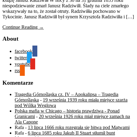
książę Janusz Radziwiłł W nocy z 30 na 31 grudnia 1655 roku
niespodziewanie zmarł Janusz Radziwiłł. Ślady na ciele zmarłego
wskazywały na to, że został otruty. Radziwiłła pochowano w
Tykocinie. Janusz Radziwiłł był synem Krzysztofa Radziwiłła i […]
Continue Reading →
About
facebook
twitter
youtube
rss
Komentarze
Tragedia Górnośląska cz. IV – Apokalipsa – Tragedia
Górnośląska
-
19 września 1939 roku miała miejsce szarża
pod Wólką Węglową
Polska mafia w Chicago – historia prawdziwa - Ponad
Granicami
-
20 września 1926 roku miał miejsce zamach na
Ala Capone
Rafa
-
13 lipca 1666 roku rozegrała się bitwa pod Mątwami
Rafa
-
6 lipca 1685 roku Jakub II Stuart stłumił bunt