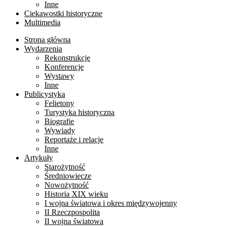
Inne
Ciekawostki historyczne
Multimedia
Strona główna
Wydarzenia
Rekonstrukcje
Konferencje
Wystawy
Inne
Publicystyka
Felietony
Turystyka historyczna
Biografie
Wywiady
Reportaże i relacje
Inne
Artykuły
Starożytność
Średniowiecze
Nowożytność
Historia XIX wieku
I wojna światowa i okres międzywojenny
II Rzeczpospolita
II wojna światowa