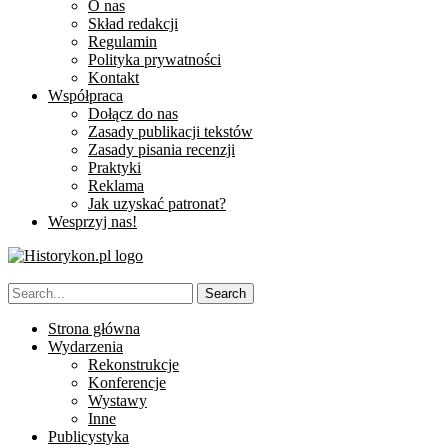
O nas
Skład redakcji
Regulamin
Polityka prywatności
Kontakt
Współpraca
Dołącz do nas
Zasady publikacji tekstów
Zasady pisania recenzji
Praktyki
Reklama
Jak uzyskać patronat?
Wesprzyj nas!
Strona główna
Wydarzenia
Rekonstrukcje
Konferencje
Wystawy
Inne
Publicystyka