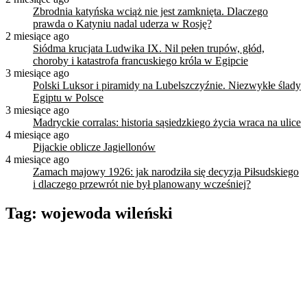
Zbrodnia katyńska wciąż nie jest zamknięta. Dlaczego
prawda o Katyniu nadal uderza w Rosję?
2 miesiące ago
Siódma krucjata Ludwika IX. Nil pełen trupów, głód,
choroby i katastrofa francuskiego króla w Egipcie
3 miesiące ago
Polski Luksor i piramidy na Lubelszczyźnie. Niezwykłe ślady
Egiptu w Polsce
3 miesiące ago
Madryckie corralas: historia sąsiedzkiego życia wraca na ulice
4 miesiące ago
Pijackie oblicze Jagiellonów
4 miesiące ago
Zamach majowy 1926: jak narodziła się decyzja Piłsudskiego
i dlaczego przewrót nie był planowany wcześniej?
Tag:
wojewoda wileński