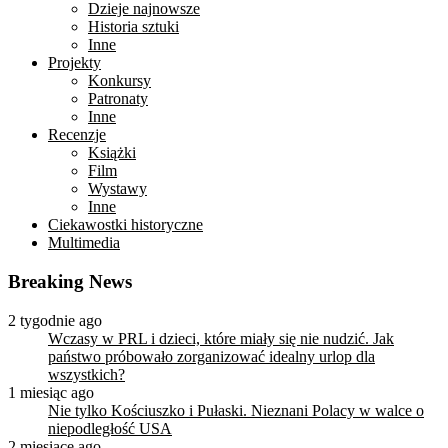
Dzieje najnowsze
Historia sztuki
Inne
Projekty
Konkursy
Patronaty
Inne
Recenzje
Książki
Film
Wystawy
Inne
Ciekawostki historyczne
Multimedia
Breaking News
2 tygodnie ago
Wczasy w PRL i dzieci, które miały się nie nudzić. Jak
państwo próbowało zorganizować idealny urlop dla
wszystkich?
1 miesiąc ago
Nie tylko Kościuszko i Pułaski. Nieznani Polacy w walce o
niepodległość USA
2 miesiące ago