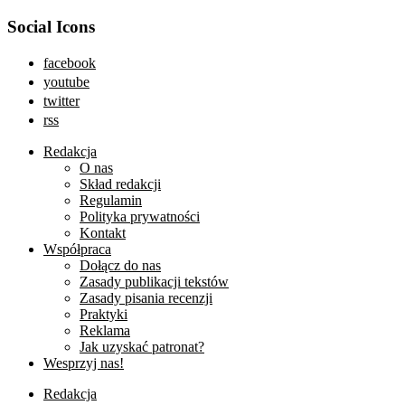
Social Icons
facebook
youtube
twitter
rss
Redakcja
O nas
Skład redakcji
Regulamin
Polityka prywatności
Kontakt
Współpraca
Dołącz do nas
Zasady publikacji tekstów
Zasady pisania recenzji
Praktyki
Reklama
Jak uzyskać patronat?
Wesprzyj nas!
Redakcja