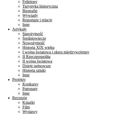
Felietony
Turystyka historyczna
Biografie
Wywiady
Reportaże i relacje
Inne
Artykuły
Starożytność
Średniowiecze
Nowożytność
Historia XIX wieku
I wojna światowa i okres międzywojenny
II Rzeczpospolita
II wojna światowa
Dzieje najnowsze
Historia sztuki
Inne
Projekty
Konkursy
Patronaty
Inne
Recenzje
Książki
Film
Wystawy