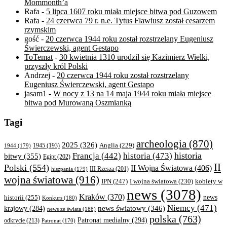
Mommonth’a
Rafa
-
5 lipca 1607 roku miała miejsce bitwa pod Guzowem
Rafa
-
24 czerwca 79 r. n.e. Tytus Flawiusz został cesarzem
rzymskim
gość
-
20 czerwca 1944 roku został rozstrzelany Eugeniusz
Świerczewski, agent Gestapo
ToTemat
-
30 kwietnia 1310 urodził się Kazimierz Wielki,
przyszły król Polski
Andrzej
-
20 czerwca 1944 roku został rozstrzelany
Eugeniusz Świerczewski, agent Gestapo
jasam1
-
W nocy z 13 na 14 maja 1944 roku miała miejsce
bitwa pod Murowaną Oszmianką
Tagi
archeologia
(870)
2025
(326)
Anglia
(229)
1944
(179)
1945
(193)
historia
Francja
(442)
historia
(473)
bitwy
(355)
Egipt
(202)
II
Polski
(554)
II Wojna Światowa
(406)
III Rzesza
(201)
hiszpania
(179)
wojna światowa
(916)
IPN
(247)
kobiety w
I wojna światowa
(230)
news
(3078)
Kraków
(370)
historii
(255)
news
Konkurs
(180)
Niemcy
(471)
news światowy
(346)
krajowy
(284)
news ze świata
(188)
polska
(763)
Patronat medialny
(294)
odkrycie
(213)
Patronat
(170)