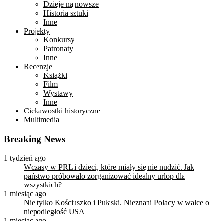
Dzieje najnowsze
Historia sztuki
Inne
Projekty
Konkursy
Patronaty
Inne
Recenzje
Książki
Film
Wystawy
Inne
Ciekawostki historyczne
Multimedia
Breaking News
1 tydzień ago
Wczasy w PRL i dzieci, które miały się nie nudzić. Jak
państwo próbowało zorganizować idealny urlop dla
wszystkich?
1 miesiąc ago
Nie tylko Kościuszko i Pułaski. Nieznani Polacy w walce o
niepodległość USA
1 miesiąc ago