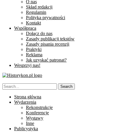
O nas
Skład redakcji
Regulamin
Polityka prywatności
Kontakt
Współpraca
Dołącz do nas
Zasady publikacji tekstów
Zasady pisania recenzji
Praktyki
Reklama
Jak uzyskać patronat?
Wesprzyj nas!
Strona główna
Wydarzenia
Rekonstrukcje
Konferencje
Wystawy
Inne
Publicystyka