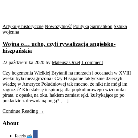
Artykuły historyczne
Nowożytność
Polityka
Sarmatikon
Sztuka
wojenna
Wojna o… ucho, czyli rywalizacja angielsko-
hiszpańskia
22 października 2020
by
Mateusz Orzeł
1 comment
Czy hegemonia Wielkiej Brytanii na morzach i oceanach w XVIII
wieku była niezagrożona? Czy Hiszpanie faktycznie dzierżyli
władzę w Ameryce Południowej tak mocno, że nikt nie mógł im
zagrozić? Kto stał się inspiracją dla popkulturowego wizerunku
pirata, z opaską na oku, hakiem zamiast ręki, kuśtykającego po
pokładzie z drewnianą nogą? […]
Continue Reading →
About
facebook