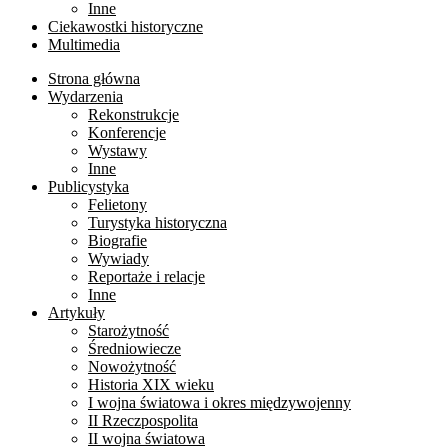
Inne
Ciekawostki historyczne
Multimedia
Strona główna
Wydarzenia
Rekonstrukcje
Konferencje
Wystawy
Inne
Publicystyka
Felietony
Turystyka historyczna
Biografie
Wywiady
Reportaże i relacje
Inne
Artykuły
Starożytność
Średniowiecze
Nowożytność
Historia XIX wieku
I wojna światowa i okres międzywojenny
II Rzeczpospolita
II wojna światowa