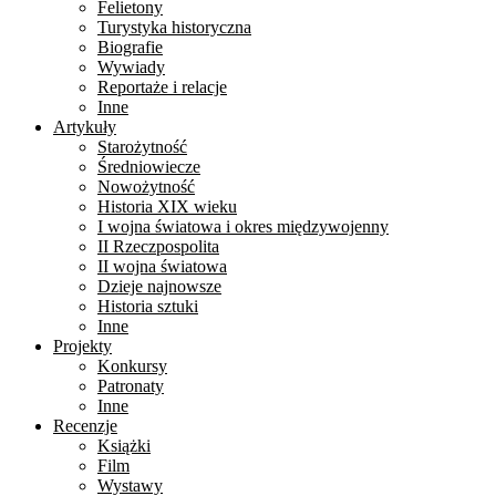
Felietony
Turystyka historyczna
Biografie
Wywiady
Reportaże i relacje
Inne
Artykuły
Starożytność
Średniowiecze
Nowożytność
Historia XIX wieku
I wojna światowa i okres międzywojenny
II Rzeczpospolita
II wojna światowa
Dzieje najnowsze
Historia sztuki
Inne
Projekty
Konkursy
Patronaty
Inne
Recenzje
Książki
Film
Wystawy