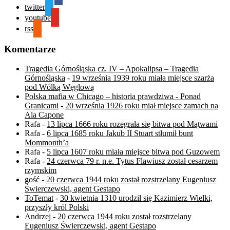
twitter
youtube
rss
Komentarze
Tragedia Górnośląska cz. IV – Apokalipsa – Tragedia
Górnośląska
-
19 września 1939 roku miała miejsce szarża
pod Wólką Węglową
Polska mafia w Chicago – historia prawdziwa - Ponad
Granicami
-
20 września 1926 roku miał miejsce zamach na
Ala Capone
Rafa
-
13 lipca 1666 roku rozegrała się bitwa pod Mątwami
Rafa
-
6 lipca 1685 roku Jakub II Stuart stłumił bunt
Mommonth’a
Rafa
-
5 lipca 1607 roku miała miejsce bitwa pod Guzowem
Rafa
-
24 czerwca 79 r. n.e. Tytus Flawiusz został cesarzem
rzymskim
gość
-
20 czerwca 1944 roku został rozstrzelany Eugeniusz
Świerczewski, agent Gestapo
ToTemat
-
30 kwietnia 1310 urodził się Kazimierz Wielki,
przyszły król Polski
Andrzej
-
20 czerwca 1944 roku został rozstrzelany
Eugeniusz Świerczewski, agent Gestapo