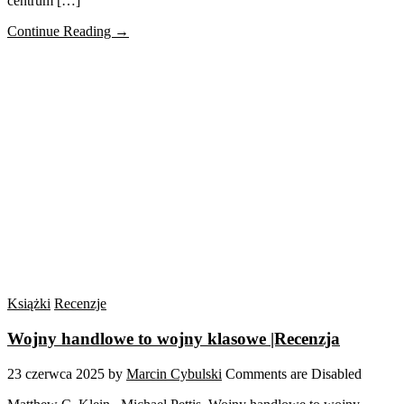
centrum […]
Continue Reading →
Książki
Recenzje
Wojny handlowe to wojny klasowe |Recenzja
23 czerwca 2025
by
Marcin Cybulski
Comments are Disabled