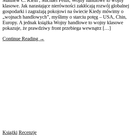
Matthew C. Klein , Michael Pettis, Wojny handlowe to wojny
klasowe. Jak narastające nierówności zakłócają rozwój globalnej
gospodarki i zagrażają pokojowi na świecie Kiedy mówimy o
„wojnach handlowych”, myślimy o starciu potęg – USA, Chin,
Europy. A jednak książka Wojny handlowe to wojny klasowe
pokazuje, że prawdziwy front przebiega wewnątrz […]
Continue Reading →
Książki
Recenzje