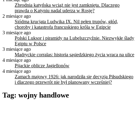
Zbrodnia katyńska wciąż nie jest zamknięta. Dlaczego
prawda o Katyniu nadal uderza w Rosję?
2 miesiące ago
Siódma krucjata Ludwika IX. Nil pełen trupów, głód,
choroby i katastrofa francuskiego króla w Egipcie
3 miesiące ago
Polski Luksor i piramidy na Lubelszczyźnie. Niezwykłe ślady
Egiptu w Polsce
3 miesiące ago
Madryckie corralas: historia sąsiedzkiego życia wraca na ulice
4 miesiące ago
Pijackie oblicze Jagiellonów
4 miesiące ago
Zamach majowy 1926: jak narodziła się decyzja Piłsudskiego
i dlaczego przewrót nie był planowany wcześniej?
Tag:
wojny handlowe