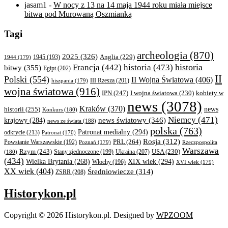
jasam1
-
W nocy z 13 na 14 maja 1944 roku miała miejsce
bitwa pod Murowaną Oszmianką
Tagi
archeologia
(870)
2025
(326)
Anglia
(229)
1944
(179)
1945
(193)
historia
Francja
(442)
historia
(473)
bitwy
(355)
Egipt
(202)
II
Polski
(554)
II Wojna Światowa
(406)
III Rzesza
(201)
hiszpania
(179)
wojna światowa
(916)
IPN
(247)
kobiety w
I wojna światowa
(230)
news
(3078)
Kraków
(370)
historii
(255)
news
Konkurs
(180)
Niemcy
(471)
news światowy
(346)
krajowy
(284)
news ze świata
(188)
polska
(763)
Patronat medialny
(294)
odkrycie
(213)
Patronat
(170)
Rosja
(312)
PRL
(264)
Powstanie Warszawskie
(192)
Poznań
(179)
Rzeczpospolita
Warszawa
Rzym
(243)
Ukraina
(207)
USA
(230)
(180)
Stany zjednoczone
(199)
(434)
XIX wiek
(294)
Wielka Brytania
(268)
Włochy
(196)
XVI wiek
(179)
XX wiek
(404)
Średniowiecze
(314)
ZSRR
(208)
Historykon.pl
Copyright © 2026 Historykon.pl.
Designed by
WPZOOM