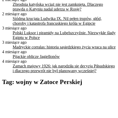
Zbrodnia katyńska wciąż nie jest zamknięta. Dlaczego
prawda o Katyniu nadal uderza w Rosję?
2 miesiące ago
Siódma krucjata Ludwika IX. Nil pełen trupów, głód,
choroby i katastrofa francuskiego króla w Egipcie
3 miesiące ago
Polski Luksor i piramidy na Lubelszczyźnie. Niezwykłe ślady
Egiptu w Polsce
3 miesiące ago
Madryckie corralas: historia sąsiedzkiego życia wraca na ulice
4 miesiące ago
Pijackie oblicze Jagiellonów
4 miesiące ago
Zamach majowy 1926: jak narodziła się decyzja Piłsudskiego
i dlaczego przewrót nie był planowany wcześniej?
Tag:
wojny w Zatoce Perskiej