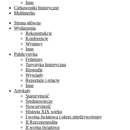
Inne
Ciekawostki historyczne
Multimedia
Strona główna
Wydarzenia
Rekonstrukcje
Konferencje
Wystawy
Inne
Publicystyka
Felietony
Turystyka historyczna
Biografie
Wywiady
Reportaże i relacje
Inne
Artykuły
Starożytność
Średniowiecze
Nowożytność
Historia XIX wieku
I wojna światowa i okres międzywojenny
II Rzeczpospolita
II wojna światowa