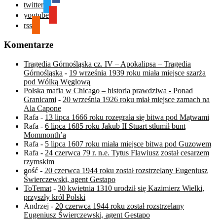
twitter
youtube
rss
Komentarze
Tragedia Górnośląska cz. IV – Apokalipsa – Tragedia
Górnośląska
-
19 września 1939 roku miała miejsce szarża
pod Wólką Węglową
Polska mafia w Chicago – historia prawdziwa - Ponad
Granicami
-
20 września 1926 roku miał miejsce zamach na
Ala Capone
Rafa
-
13 lipca 1666 roku rozegrała się bitwa pod Mątwami
Rafa
-
6 lipca 1685 roku Jakub II Stuart stłumił bunt
Mommonth’a
Rafa
-
5 lipca 1607 roku miała miejsce bitwa pod Guzowem
Rafa
-
24 czerwca 79 r. n.e. Tytus Flawiusz został cesarzem
rzymskim
gość
-
20 czerwca 1944 roku został rozstrzelany Eugeniusz
Świerczewski, agent Gestapo
ToTemat
-
30 kwietnia 1310 urodził się Kazimierz Wielki,
przyszły król Polski
Andrzej
-
20 czerwca 1944 roku został rozstrzelany
Eugeniusz Świerczewski, agent Gestapo