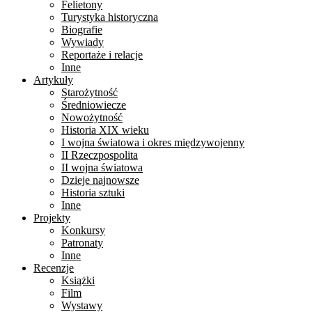
Felietony
Turystyka historyczna
Biografie
Wywiady
Reportaże i relacje
Inne
Artykuły
Starożytność
Średniowiecze
Nowożytność
Historia XIX wieku
I wojna światowa i okres międzywojenny
II Rzeczpospolita
II wojna światowa
Dzieje najnowsze
Historia sztuki
Inne
Projekty
Konkursy
Patronaty
Inne
Recenzje
Książki
Film
Wystawy