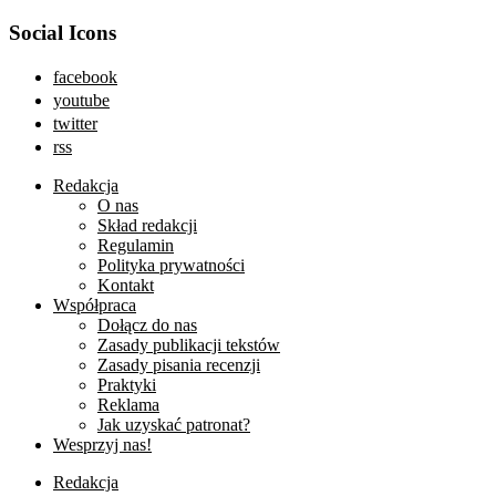
Social Icons
facebook
youtube
twitter
rss
Redakcja
O nas
Skład redakcji
Regulamin
Polityka prywatności
Kontakt
Współpraca
Dołącz do nas
Zasady publikacji tekstów
Zasady pisania recenzji
Praktyki
Reklama
Jak uzyskać patronat?
Wesprzyj nas!
Redakcja