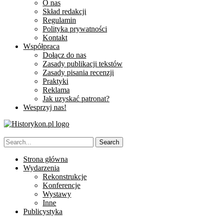
O nas
Skład redakcji
Regulamin
Polityka prywatności
Kontakt
Współpraca
Dołącz do nas
Zasady publikacji tekstów
Zasady pisania recenzji
Praktyki
Reklama
Jak uzyskać patronat?
Wesprzyj nas!
Strona główna
Wydarzenia
Rekonstrukcje
Konferencje
Wystawy
Inne
Publicystyka