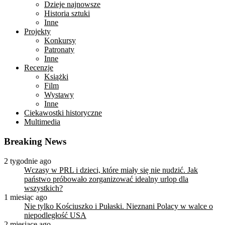
Dzieje najnowsze
Historia sztuki
Inne
Projekty
Konkursy
Patronaty
Inne
Recenzje
Książki
Film
Wystawy
Inne
Ciekawostki historyczne
Multimedia
Breaking News
2 tygodnie ago
Wczasy w PRL i dzieci, które miały się nie nudzić. Jak
państwo próbowało zorganizować idealny urlop dla
wszystkich?
1 miesiąc ago
Nie tylko Kościuszko i Pułaski. Nieznani Polacy w walce o
niepodległość USA
2 miesiące ago