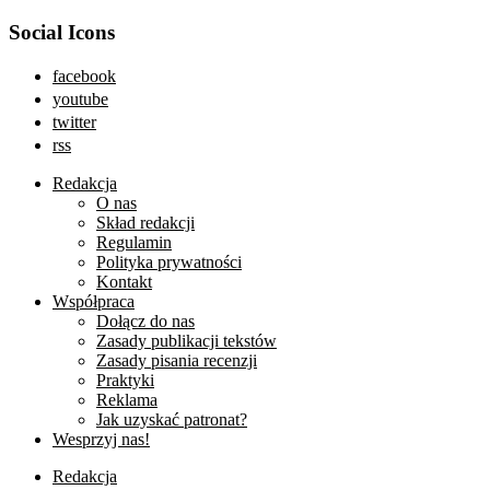
Social Icons
facebook
youtube
twitter
rss
Redakcja
O nas
Skład redakcji
Regulamin
Polityka prywatności
Kontakt
Współpraca
Dołącz do nas
Zasady publikacji tekstów
Zasady pisania recenzji
Praktyki
Reklama
Jak uzyskać patronat?
Wesprzyj nas!
Redakcja