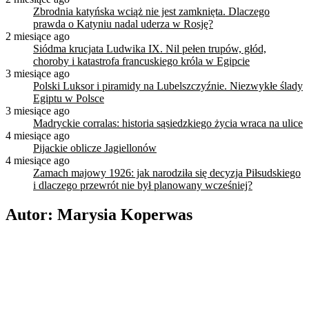
Zbrodnia katyńska wciąż nie jest zamknięta. Dlaczego
prawda o Katyniu nadal uderza w Rosję?
2 miesiące ago
Siódma krucjata Ludwika IX. Nil pełen trupów, głód,
choroby i katastrofa francuskiego króla w Egipcie
3 miesiące ago
Polski Luksor i piramidy na Lubelszczyźnie. Niezwykłe ślady
Egiptu w Polsce
3 miesiące ago
Madryckie corralas: historia sąsiedzkiego życia wraca na ulice
4 miesiące ago
Pijackie oblicze Jagiellonów
4 miesiące ago
Zamach majowy 1926: jak narodziła się decyzja Piłsudskiego
i dlaczego przewrót nie był planowany wcześniej?
Autor:
Marysia Koperwas