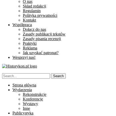
O nas
Skład redakcji
Regulamin
Polityka prywatności
Kontakt
Współpraca
Dołącz do nas
Zasady publikacji tekstów
Zasady pisania recenzji
Praktyki
Reklama
Jak uzyskać patronat?
Wesprzyj nas!
Strona główna
Wydarzenia
Rekonstrukcje
Konferencje
Wystawy
Inne
Publicystyka