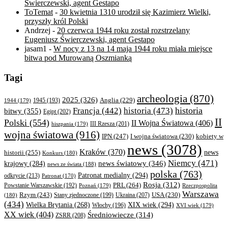
Świerczewski, agent Gestapo
ToTemat
-
30 kwietnia 1310 urodził się Kazimierz Wielki,
przyszły król Polski
Andrzej
-
20 czerwca 1944 roku został rozstrzelany
Eugeniusz Świerczewski, agent Gestapo
jasam1
-
W nocy z 13 na 14 maja 1944 roku miała miejsce
bitwa pod Murowaną Oszmianką
Tagi
archeologia
(870)
2025
(326)
Anglia
(229)
1944
(179)
1945
(193)
historia
Francja
(442)
historia
(473)
bitwy
(355)
Egipt
(202)
II
Polski
(554)
II Wojna Światowa
(406)
III Rzesza
(201)
hiszpania
(179)
wojna światowa
(916)
IPN
(247)
kobiety w
I wojna światowa
(230)
news
(3078)
Kraków
(370)
historii
(255)
news
Konkurs
(180)
Niemcy
(471)
news światowy
(346)
krajowy
(284)
news ze świata
(188)
polska
(763)
Patronat medialny
(294)
odkrycie
(213)
Patronat
(170)
Rosja
(312)
PRL
(264)
Powstanie Warszawskie
(192)
Poznań
(179)
Rzeczpospolita
Warszawa
Rzym
(243)
Ukraina
(207)
USA
(230)
(180)
Stany zjednoczone
(199)
(434)
XIX wiek
(294)
Wielka Brytania
(268)
Włochy
(196)
XVI wiek
(179)
XX wiek
(404)
Średniowiecze
(314)
ZSRR
(208)