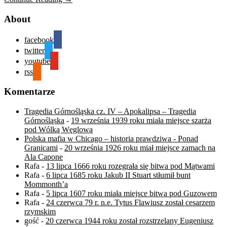
About
facebook
twitter
youtube
rss
Komentarze
Tragedia Górnośląska cz. IV – Apokalipsa – Tragedia
Górnośląska
-
19 września 1939 roku miała miejsce szarża
pod Wólką Węglową
Polska mafia w Chicago – historia prawdziwa - Ponad
Granicami
-
20 września 1926 roku miał miejsce zamach na
Ala Capone
Rafa
-
13 lipca 1666 roku rozegrała się bitwa pod Mątwami
Rafa
-
6 lipca 1685 roku Jakub II Stuart stłumił bunt
Mommonth’a
Rafa
-
5 lipca 1607 roku miała miejsce bitwa pod Guzowem
Rafa
-
24 czerwca 79 r. n.e. Tytus Flawiusz został cesarzem
rzymskim
gość
-
20 czerwca 1944 roku został rozstrzelany Eugeniusz