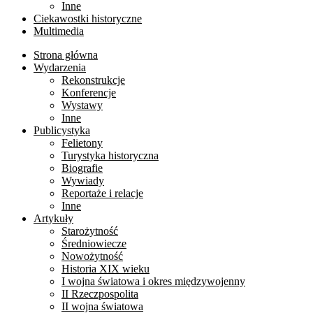
Inne
Ciekawostki historyczne
Multimedia
Strona główna
Wydarzenia
Rekonstrukcje
Konferencje
Wystawy
Inne
Publicystyka
Felietony
Turystyka historyczna
Biografie
Wywiady
Reportaże i relacje
Inne
Artykuły
Starożytność
Średniowiecze
Nowożytność
Historia XIX wieku
I wojna światowa i okres międzywojenny
II Rzeczpospolita
II wojna światowa