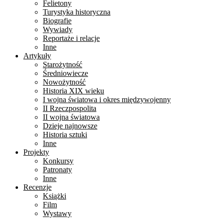
Felietony
Turystyka historyczna
Biografie
Wywiady
Reportaże i relacje
Inne
Artykuły
Starożytność
Średniowiecze
Nowożytność
Historia XIX wieku
I wojna światowa i okres międzywojenny
II Rzeczpospolita
II wojna światowa
Dzieje najnowsze
Historia sztuki
Inne
Projekty
Konkursy
Patronaty
Inne
Recenzje
Książki
Film
Wystawy