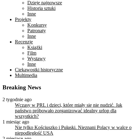
Dzieje najnowsze
Historia sztuki
Inne
Projekty
Konkursy
Patronaty
Inne
Recenzje
Książki
Film
Wystawy
Inne
Ciekawostki historyczne
Multimedia
Breaking News
2 tygodnie ago
Wczasy w PRL i dzieci, które miały się nie nudzić. Jak
państwo próbowało zorganizować idealny urlop dla
wszystkich?
1 miesiąc ago
Nie tylko Kościuszko i Pułaski. Nieznani Polacy w walce o
niepodległość USA
2 miesiące ago