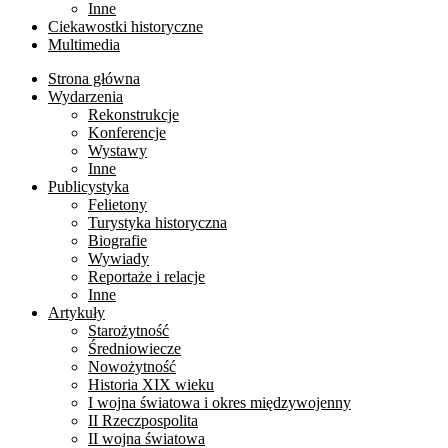
Inne
Ciekawostki historyczne
Multimedia
Strona główna
Wydarzenia
Rekonstrukcje
Konferencje
Wystawy
Inne
Publicystyka
Felietony
Turystyka historyczna
Biografie
Wywiady
Reportaże i relacje
Inne
Artykuły
Starożytność
Średniowiecze
Nowożytność
Historia XIX wieku
I wojna światowa i okres międzywojenny
II Rzeczpospolita
II wojna światowa