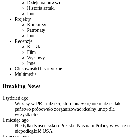
Dzieje najnowsze
Historia sztuki
Inne
Projekty
Konkursy
Patronaty
Inne
Recenzje
Książki
Film
Wystawy
Inne
Ciekawostki historyczne
Multimedia
Breaking News
1 tydzień ago
Wczasy w PRL i dzieci, które miały się nie nudzić. Jak
państwo próbowało zorganizować idealny urlop dla
wszystkich?
1 miesiąc ago
Nie tylko Kościuszko i Pułaski. Nieznani Polacy w walce o
niepodległość USA
1 miesiąc ago