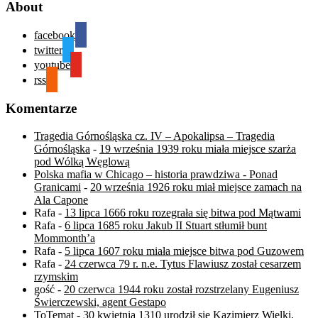
About
facebook
twitter
youtube
rss
Komentarze
Tragedia Górnośląska cz. IV – Apokalipsa – Tragedia
Górnośląska
-
19 września 1939 roku miała miejsce szarża
pod Wólką Węglową
Polska mafia w Chicago – historia prawdziwa - Ponad
Granicami
-
20 września 1926 roku miał miejsce zamach na
Ala Capone
Rafa
-
13 lipca 1666 roku rozegrała się bitwa pod Mątwami
Rafa
-
6 lipca 1685 roku Jakub II Stuart stłumił bunt
Mommonth’a
Rafa
-
5 lipca 1607 roku miała miejsce bitwa pod Guzowem
Rafa
-
24 czerwca 79 r. n.e. Tytus Flawiusz został cesarzem
rzymskim
gość
-
20 czerwca 1944 roku został rozstrzelany Eugeniusz
Świerczewski, agent Gestapo
ToTemat
-
30 kwietnia 1310 urodził się Kazimierz Wielki,