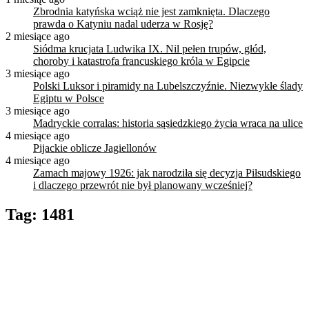
Zbrodnia katyńska wciąż nie jest zamknięta. Dlaczego
prawda o Katyniu nadal uderza w Rosję?
2 miesiące ago
Siódma krucjata Ludwika IX. Nil pełen trupów, głód,
choroby i katastrofa francuskiego króla w Egipcie
3 miesiące ago
Polski Luksor i piramidy na Lubelszczyźnie. Niezwykłe ślady
Egiptu w Polsce
3 miesiące ago
Madryckie corralas: historia sąsiedzkiego życia wraca na ulice
4 miesiące ago
Pijackie oblicze Jagiellonów
4 miesiące ago
Zamach majowy 1926: jak narodziła się decyzja Piłsudskiego
i dlaczego przewrót nie był planowany wcześniej?
Tag:
1481