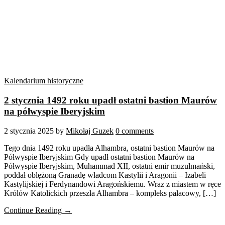
Kalendarium historyczne
2 stycznia 1492 roku upadł ostatni bastion Maurów
na półwyspie Iberyjskim
2 stycznia 2025
by
Mikołaj Guzek
0 comments
Tego dnia 1492 roku upadła Alhambra, ostatni bastion Maurów na
Półwyspie Iberyjskim Gdy upadł ostatni bastion Maurów na
Półwyspie Iberyjskim, Muhammad XII, ostatni emir muzułmański,
poddał oblężoną Granadę władcom Kastylii i Aragonii – Izabeli
Kastylijskiej i Ferdynandowi Aragońskiemu. Wraz z miastem w ręce
Królów Katolickich przeszła Alhambra – kompleks pałacowy, […]
Continue Reading →