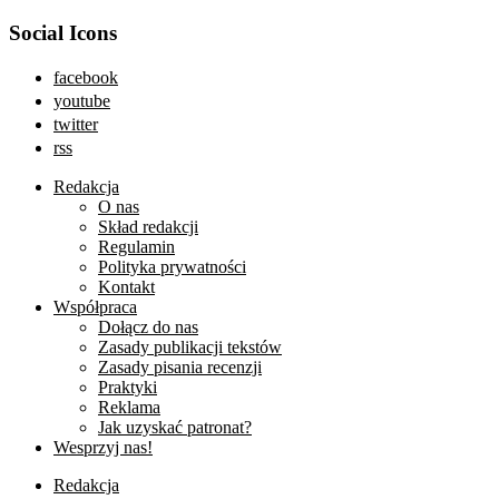
Social Icons
facebook
youtube
twitter
rss
Redakcja
O nas
Skład redakcji
Regulamin
Polityka prywatności
Kontakt
Współpraca
Dołącz do nas
Zasady publikacji tekstów
Zasady pisania recenzji
Praktyki
Reklama
Jak uzyskać patronat?
Wesprzyj nas!
Redakcja