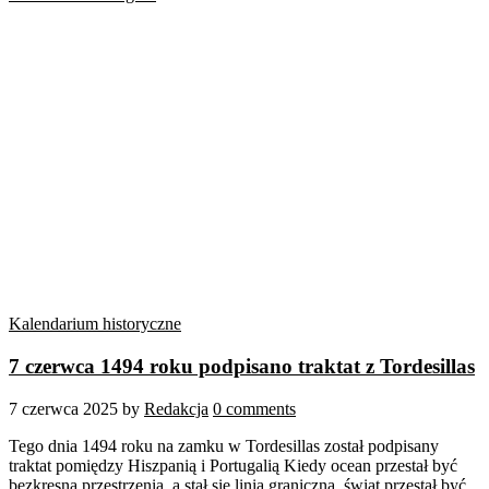
Kalendarium historyczne
7 czerwca 1494 roku podpisano traktat z Tordesillas
7 czerwca 2025
by
Redakcja
0 comments
Tego dnia 1494 roku na zamku w Tordesillas został podpisany
traktat pomiędzy Hiszpanią i Portugalią Kiedy ocean przestał być
bezkresną przestrzenią, a stał się linią graniczną, świat przestał być