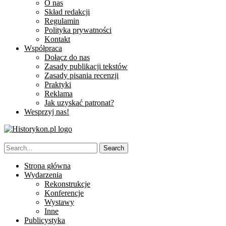
O nas
Skład redakcji
Regulamin
Polityka prywatności
Kontakt
Współpraca
Dołącz do nas
Zasady publikacji tekstów
Zasady pisania recenzji
Praktyki
Reklama
Jak uzyskać patronat?
Wesprzyj nas!
Strona główna
Wydarzenia
Rekonstrukcje
Konferencje
Wystawy
Inne
Publicystyka