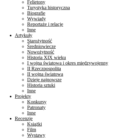
Felietony
Turystyka historyczna
Biografie
Wywiady
Reportaże i relacje
Inne
Artykuły
Starożytność
Średniowiecze
Nowożytność
Historia XIX wieku
I wojna światowa i okres międzywojenny
II Rzeczpospolita
II wojna światowa
Dzieje najnowsze
Historia sztuki
Inne
Projekty
Konkursy
Patronaty
Inne
Recenzje
Książki
Film
Wystawy