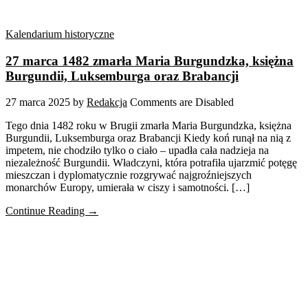
Kalendarium historyczne
27 marca 1482 zmarła Maria Burgundzka, księżna
Burgundii, Luksemburga oraz Brabancji
27 marca 2025
by
Redakcja
Comments are Disabled
Tego dnia 1482 roku w Brugii zmarła Maria Burgundzka, księżna
Burgundii, Luksemburga oraz Brabancji Kiedy koń runął na nią z
impetem, nie chodziło tylko o ciało – upadła cała nadzieja na
niezależność Burgundii. Władczyni, która potrafiła ujarzmić potęgę
mieszczan i dyplomatycznie rozgrywać najgroźniejszych
monarchów Europy, umierała w ciszy i samotności. […]
Continue Reading →