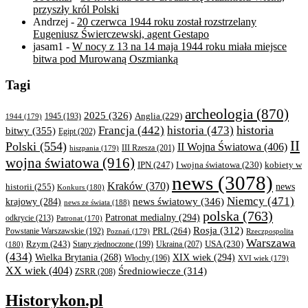
przyszły król Polski
Andrzej
-
20 czerwca 1944 roku został rozstrzelany
Eugeniusz Świerczewski, agent Gestapo
jasam1
-
W nocy z 13 na 14 maja 1944 roku miała miejsce
bitwa pod Murowaną Oszmianką
Tagi
archeologia
(870)
2025
(326)
Anglia
(229)
1944
(179)
1945
(193)
historia
Francja
(442)
historia
(473)
bitwy
(355)
Egipt
(202)
II
Polski
(554)
II Wojna Światowa
(406)
III Rzesza
(201)
hiszpania
(179)
wojna światowa
(916)
IPN
(247)
kobiety w
I wojna światowa
(230)
news
(3078)
Kraków
(370)
historii
(255)
news
Konkurs
(180)
Niemcy
(471)
news światowy
(346)
krajowy
(284)
news ze świata
(188)
polska
(763)
Patronat medialny
(294)
odkrycie
(213)
Patronat
(170)
Rosja
(312)
PRL
(264)
Powstanie Warszawskie
(192)
Poznań
(179)
Rzeczpospolita
Warszawa
Rzym
(243)
Ukraina
(207)
USA
(230)
(180)
Stany zjednoczone
(199)
(434)
XIX wiek
(294)
Wielka Brytania
(268)
Włochy
(196)
XVI wiek
(179)
XX wiek
(404)
Średniowiecze
(314)
ZSRR
(208)
Historykon.pl