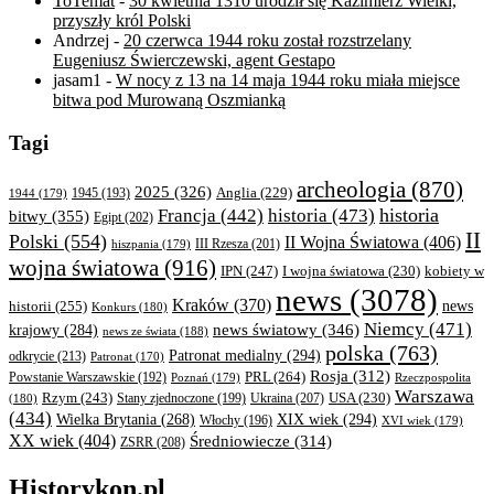
ToTemat
-
30 kwietnia 1310 urodził się Kazimierz Wielki,
przyszły król Polski
Andrzej
-
20 czerwca 1944 roku został rozstrzelany
Eugeniusz Świerczewski, agent Gestapo
jasam1
-
W nocy z 13 na 14 maja 1944 roku miała miejsce
bitwa pod Murowaną Oszmianką
Tagi
archeologia
(870)
2025
(326)
Anglia
(229)
1944
(179)
1945
(193)
historia
Francja
(442)
historia
(473)
bitwy
(355)
Egipt
(202)
II
Polski
(554)
II Wojna Światowa
(406)
III Rzesza
(201)
hiszpania
(179)
wojna światowa
(916)
IPN
(247)
kobiety w
I wojna światowa
(230)
news
(3078)
Kraków
(370)
historii
(255)
news
Konkurs
(180)
Niemcy
(471)
news światowy
(346)
krajowy
(284)
news ze świata
(188)
polska
(763)
Patronat medialny
(294)
odkrycie
(213)
Patronat
(170)
Rosja
(312)
PRL
(264)
Powstanie Warszawskie
(192)
Poznań
(179)
Rzeczpospolita
Warszawa
Rzym
(243)
Ukraina
(207)
USA
(230)
(180)
Stany zjednoczone
(199)
(434)
XIX wiek
(294)
Wielka Brytania
(268)
Włochy
(196)
XVI wiek
(179)
XX wiek
(404)
Średniowiecze
(314)
ZSRR
(208)
Historykon.pl