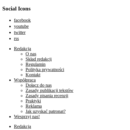
Social Icons
facebook
youtube
twitter
rss
Redakcja
O nas
Skład redakcji
Regulamin
Polityka prywatności
Kontakt
Współpraca
Dołącz do nas
Zasady publikacji tekstów
Zasady pisania recenzji
Praktyki
Reklama
Jak uzyskać patronat?
Wesprzyj nas!
Redakcja