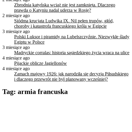
Zbrodnia katyńska wciąż nie jest zamknięta. Dlaczego
prawda o Katyniu nadal uderza w Rosję?
2 miesiące ago
Siódma krucjata Ludwika IX. Nil pełen trupów, głód,
choroby i katastrofa francuskiego króla w Egipcie
3 miesiące ago
Polski Luksor i piramidy na Lubelszczyźnie. Niezwykłe ślady
Egiptu w Polsce
3 miesiące ago
Madryckie corralas: historia sąsiedzkiego życia wraca na ulice
4 miesiące ago
Pijackie oblicze Jagiellonów
4 miesiące ago
Zamach majowy 1926: jak narodziła się decyzja Piłsudskiego
i dlaczego przewrót nie był planowany wcześniej?
Tag:
armia francuska