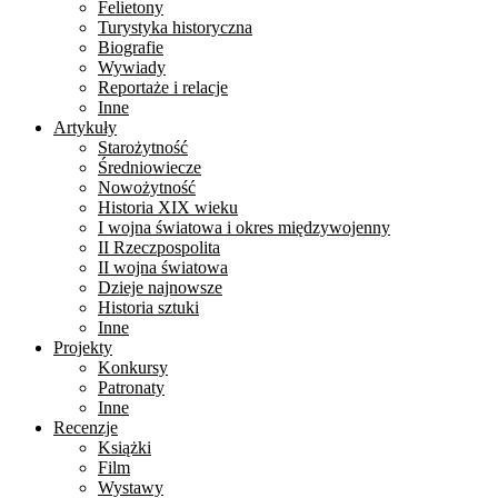
Felietony
Turystyka historyczna
Biografie
Wywiady
Reportaże i relacje
Inne
Artykuły
Starożytność
Średniowiecze
Nowożytność
Historia XIX wieku
I wojna światowa i okres międzywojenny
II Rzeczpospolita
II wojna światowa
Dzieje najnowsze
Historia sztuki
Inne
Projekty
Konkursy
Patronaty
Inne
Recenzje
Książki
Film
Wystawy