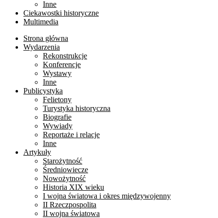
Inne
Ciekawostki historyczne
Multimedia
Strona główna
Wydarzenia
Rekonstrukcje
Konferencje
Wystawy
Inne
Publicystyka
Felietony
Turystyka historyczna
Biografie
Wywiady
Reportaże i relacje
Inne
Artykuły
Starożytność
Średniowiecze
Nowożytność
Historia XIX wieku
I wojna światowa i okres międzywojenny
II Rzeczpospolita
II wojna światowa