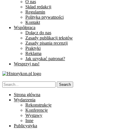
O nas
Skład redakcji
Regulamin
Polityka prywatności
Kontakt
Współpraca
Dołącz do nas
Zasady publikacji tekstów
Zasady pisania recenzji
Praktyki
Reklama
Jak uzyskać patronat?
Wesprzyj nas!
Strona główna
Wydarzenia
Rekonstrukcje
Konferencje
Wystawy
Inne
Publicystyka