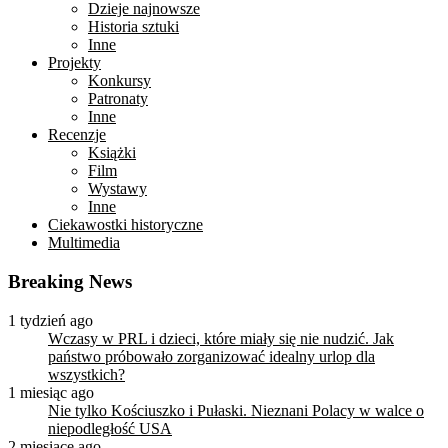
Dzieje najnowsze
Historia sztuki
Inne
Projekty
Konkursy
Patronaty
Inne
Recenzje
Książki
Film
Wystawy
Inne
Ciekawostki historyczne
Multimedia
Breaking News
1 tydzień ago
Wczasy w PRL i dzieci, które miały się nie nudzić. Jak
państwo próbowało zorganizować idealny urlop dla
wszystkich?
1 miesiąc ago
Nie tylko Kościuszko i Pułaski. Nieznani Polacy w walce o
niepodległość USA
2 miesiące ago