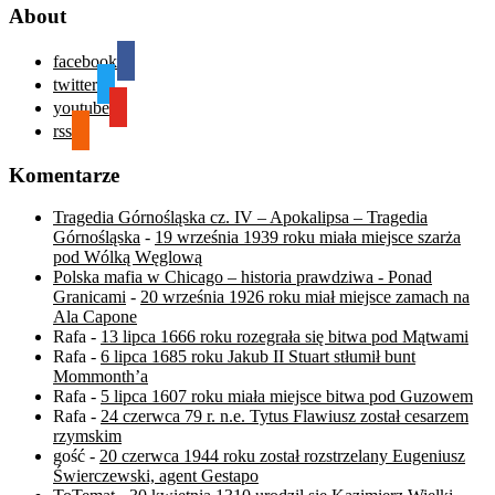
About
facebook
twitter
youtube
rss
Komentarze
Tragedia Górnośląska cz. IV – Apokalipsa – Tragedia
Górnośląska
-
19 września 1939 roku miała miejsce szarża
pod Wólką Węglową
Polska mafia w Chicago – historia prawdziwa - Ponad
Granicami
-
20 września 1926 roku miał miejsce zamach na
Ala Capone
Rafa
-
13 lipca 1666 roku rozegrała się bitwa pod Mątwami
Rafa
-
6 lipca 1685 roku Jakub II Stuart stłumił bunt
Mommonth’a
Rafa
-
5 lipca 1607 roku miała miejsce bitwa pod Guzowem
Rafa
-
24 czerwca 79 r. n.e. Tytus Flawiusz został cesarzem
rzymskim
gość
-
20 czerwca 1944 roku został rozstrzelany Eugeniusz
Świerczewski, agent Gestapo