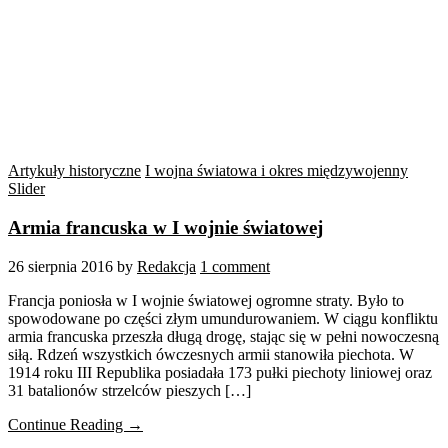
Artykuły historyczne
I wojna światowa i okres międzywojenny
Slider
Armia francuska w I wojnie światowej
26 sierpnia 2016
by
Redakcja
1 comment
Francja poniosła w I wojnie światowej ogromne straty. Było to
spowodowane po części złym umundurowaniem. W ciągu konfliktu
armia francuska przeszła długą drogę, stając się w pełni nowoczesną
siłą. Rdzeń wszystkich ówczesnych armii stanowiła piechota. W
1914 roku III Republika posiadała 173 pułki piechoty liniowej oraz
31 batalionów strzelców pieszych […]
Continue Reading →