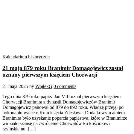
Kalendarium historyczne
21 maja 879 roku Branimir Domagojewicz został
uznany pierwszym księciem Chorwacji
21 maja 2025
by
WojtekG
0 comments
Tego dnia 879 roku papież Jan VIII uznał pierwszym księciem
Chorwacji Branimira z dynastii Domagojewiczów Branimir
Domagojewicz panował od 879 do 892 roku. Władzę przejął po
pokonaniu walce o Knin księcia Zdesława. Dodatkowym atutem
Branimira było uzyskanie poparcia papiestwa, które w Branimirze
widziało szansę na zwrócenie Chorwatów ku kościołowi
rzymskiemu. […]