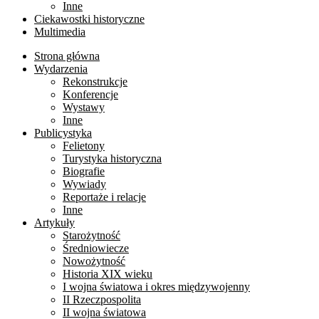
Inne
Ciekawostki historyczne
Multimedia
Strona główna
Wydarzenia
Rekonstrukcje
Konferencje
Wystawy
Inne
Publicystyka
Felietony
Turystyka historyczna
Biografie
Wywiady
Reportaże i relacje
Inne
Artykuły
Starożytność
Średniowiecze
Nowożytność
Historia XIX wieku
I wojna światowa i okres międzywojenny
II Rzeczpospolita
II wojna światowa