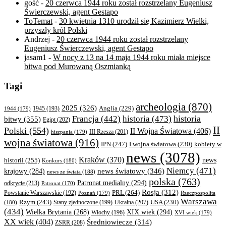
gość
-
20 czerwca 1944 roku został rozstrzelany Eugeniusz
Świerczewski, agent Gestapo
ToTemat
-
30 kwietnia 1310 urodził się Kazimierz Wielki,
przyszły król Polski
Andrzej
-
20 czerwca 1944 roku został rozstrzelany
Eugeniusz Świerczewski, agent Gestapo
jasam1
-
W nocy z 13 na 14 maja 1944 roku miała miejsce
bitwa pod Murowaną Oszmianką
Tagi
archeologia
(870)
2025
(326)
Anglia
(229)
1944
(179)
1945
(193)
historia
Francja
(442)
historia
(473)
bitwy
(355)
Egipt
(202)
II
Polski
(554)
II Wojna Światowa
(406)
III Rzesza
(201)
hiszpania
(179)
wojna światowa
(916)
IPN
(247)
kobiety w
I wojna światowa
(230)
news
(3078)
Kraków
(370)
historii
(255)
news
Konkurs
(180)
Niemcy
(471)
news światowy
(346)
krajowy
(284)
news ze świata
(188)
polska
(763)
Patronat medialny
(294)
odkrycie
(213)
Patronat
(170)
Rosja
(312)
PRL
(264)
Powstanie Warszawskie
(192)
Poznań
(179)
Rzeczpospolita
Warszawa
Rzym
(243)
Ukraina
(207)
USA
(230)
(180)
Stany zjednoczone
(199)
(434)
XIX wiek
(294)
Wielka Brytania
(268)
Włochy
(196)
XVI wiek
(179)
XX wiek
(404)
Średniowiecze
(314)
ZSRR
(208)