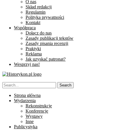
O nas
Skład redakcji
Regulamin
Polityka prywatności
Kontakt
Współpraca
Dołącz do nas
Zasady publikacji tekstów
Zasady pisania recenzji
Praktyki
Reklama
Jak uzyskać patronat?
Wesprzyj nas!
Strona główna
Wydarzenia
Rekonstrukcje
Konferencje
Wystawy
Inne
Publicystyka