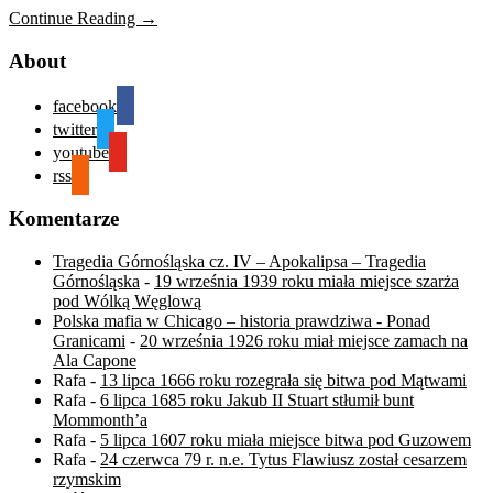
Continue Reading →
About
facebook
twitter
youtube
rss
Komentarze
Tragedia Górnośląska cz. IV – Apokalipsa – Tragedia
Górnośląska
-
19 września 1939 roku miała miejsce szarża
pod Wólką Węglową
Polska mafia w Chicago – historia prawdziwa - Ponad
Granicami
-
20 września 1926 roku miał miejsce zamach na
Ala Capone
Rafa
-
13 lipca 1666 roku rozegrała się bitwa pod Mątwami
Rafa
-
6 lipca 1685 roku Jakub II Stuart stłumił bunt
Mommonth’a
Rafa
-
5 lipca 1607 roku miała miejsce bitwa pod Guzowem
Rafa
-
24 czerwca 79 r. n.e. Tytus Flawiusz został cesarzem
rzymskim