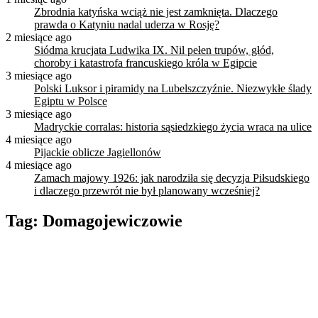
Zbrodnia katyńska wciąż nie jest zamknięta. Dlaczego
prawda o Katyniu nadal uderza w Rosję?
2 miesiące ago
Siódma krucjata Ludwika IX. Nil pełen trupów, głód,
choroby i katastrofa francuskiego króla w Egipcie
3 miesiące ago
Polski Luksor i piramidy na Lubelszczyźnie. Niezwykłe ślady
Egiptu w Polsce
3 miesiące ago
Madryckie corralas: historia sąsiedzkiego życia wraca na ulice
4 miesiące ago
Pijackie oblicze Jagiellonów
4 miesiące ago
Zamach majowy 1926: jak narodziła się decyzja Piłsudskiego
i dlaczego przewrót nie był planowany wcześniej?
Tag:
Domagojewiczowie