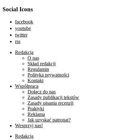
Social Icons
facebook
youtube
twitter
rss
Redakcja
O nas
Skład redakcji
Regulamin
Polityka prywatności
Kontakt
Współpraca
Dołącz do nas
Zasady publikacji tekstów
Zasady pisania recenzji
Praktyki
Reklama
Jak uzyskać patronat?
Wesprzyj nas!
Redakcja