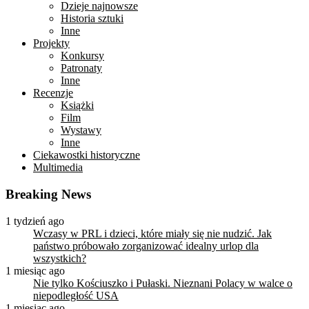
Dzieje najnowsze
Historia sztuki
Inne
Projekty
Konkursy
Patronaty
Inne
Recenzje
Książki
Film
Wystawy
Inne
Ciekawostki historyczne
Multimedia
Breaking News
1 tydzień ago
Wczasy w PRL i dzieci, które miały się nie nudzić. Jak
państwo próbowało zorganizować idealny urlop dla
wszystkich?
1 miesiąc ago
Nie tylko Kościuszko i Pułaski. Nieznani Polacy w walce o
niepodległość USA
1 miesiąc ago