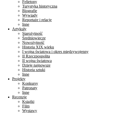
Felietony
Turystyka historyczna
Biografie
Wywiady
Reportaże i relacje
Inne
Artykuły
Starożytność
Średniowiecze
Nowożytność
Historia XIX wieku
I wojna światowa i okres międzywojenny
II Rzeczpospolita
II wojna światowa
Dzieje najnowsze
Historia sztuki
Inne
Projekty
Konkursy
Patronaty
Inne
Recenzje
Książki
Film
Wystawy