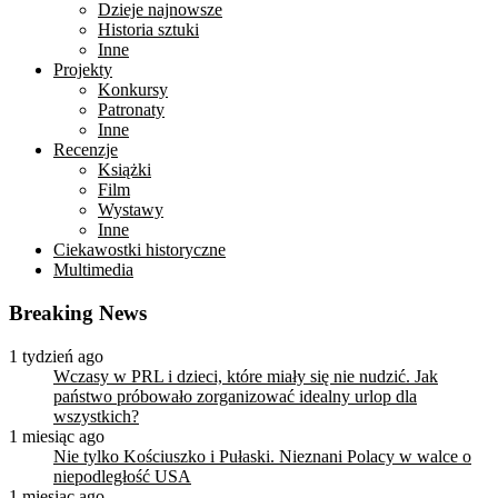
Dzieje najnowsze
Historia sztuki
Inne
Projekty
Konkursy
Patronaty
Inne
Recenzje
Książki
Film
Wystawy
Inne
Ciekawostki historyczne
Multimedia
Breaking News
1 tydzień ago
Wczasy w PRL i dzieci, które miały się nie nudzić. Jak
państwo próbowało zorganizować idealny urlop dla
wszystkich?
1 miesiąc ago
Nie tylko Kościuszko i Pułaski. Nieznani Polacy w walce o
niepodległość USA
1 miesiąc ago