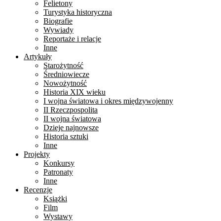
Felietony
Turystyka historyczna
Biografie
Wywiady
Reportaże i relacje
Inne
Artykuły
Starożytność
Średniowiecze
Nowożytność
Historia XIX wieku
I wojna światowa i okres międzywojenny
II Rzeczpospolita
II wojna światowa
Dzieje najnowsze
Historia sztuki
Inne
Projekty
Konkursy
Patronaty
Inne
Recenzje
Książki
Film
Wystawy