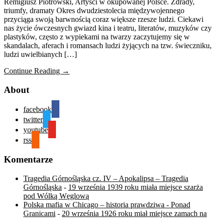
Remigiusz Piotrowski, Artyści w okupowanej Polsce. Zdrady,
triumfy, dramaty Okres dwudziestolecia międzywojennego
przyciąga swoją barwnością coraz większe rzesze ludzi. Ciekawi
nas życie ówczesnych gwiazd kina i teatru, literatów, muzyków czy
plastyków, często z wypiekami na twarzy zaczytujemy się w
skandalach, aferach i romansach ludzi żyjących na tzw. świeczniku,
ludzi uwielbianych […]
Continue Reading →
About
facebook
twitter
youtube
rss
Komentarze
Tragedia Górnośląska cz. IV – Apokalipsa – Tragedia
Górnośląska
-
19 września 1939 roku miała miejsce szarża
pod Wólką Węglową
Polska mafia w Chicago – historia prawdziwa - Ponad
Granicami
-
20 września 1926 roku miał miejsce zamach na