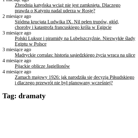
Zbrodnia katyńska wciąż nie jest zamknięta. Dlaczego
prawda o Katyniu nadal uderza w Rosję?
2 miesiące ago
Siódma krucjata Ludwika IX. Nil pełen trupów, głód,
choroby i katastrofa francuskiego króla w Egipcie
3 miesiące ago
Polski Luksor i piramidy na Lubelszczyźnie. Niezwykłe ślady
Egiptu w Polsce
3 miesiące ago
Madryckie corralas: historia sąsiedzkiego życia wraca na ulice
4 miesiące ago
Pijackie oblicze Jagiellonów
4 miesiące ago
Zamach majowy 1926: jak narodziła się decyzja Piłsudskiego
i dlaczego przewrót nie był planowany wcześniej?
Tag:
dramaty