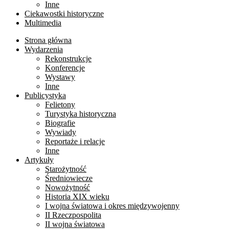
Inne
Ciekawostki historyczne
Multimedia
Strona główna
Wydarzenia
Rekonstrukcje
Konferencje
Wystawy
Inne
Publicystyka
Felietony
Turystyka historyczna
Biografie
Wywiady
Reportaże i relacje
Inne
Artykuły
Starożytność
Średniowiecze
Nowożytność
Historia XIX wieku
I wojna światowa i okres międzywojenny
II Rzeczpospolita
II wojna światowa