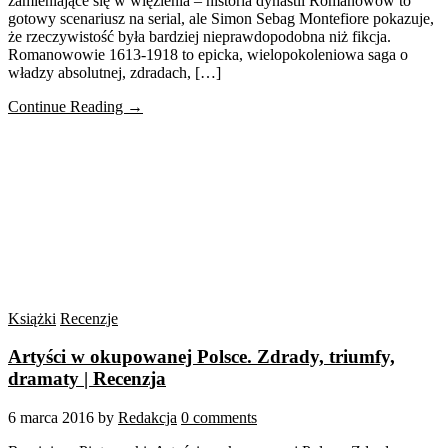
zamieniające się w więzienia – historia dynastii Romanowów to
gotowy scenariusz na serial, ale Simon Sebag Montefiore pokazuje,
że rzeczywistość była bardziej nieprawdopodobna niż fikcja.
Romanowowie 1613-1918 to epicka, wielopokoleniowa saga o
władzy absolutnej, zdradach, […]
Continue Reading →
Książki
Recenzje
Artyści w okupowanej Polsce. Zdrady, triumfy,
dramaty | Recenzja
6 marca 2016
by
Redakcja
0 comments