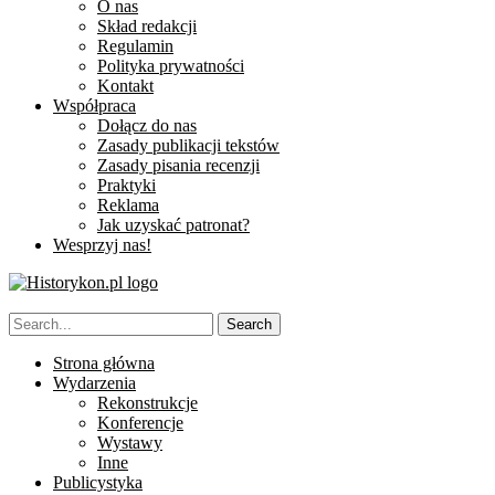
O nas
Skład redakcji
Regulamin
Polityka prywatności
Kontakt
Współpraca
Dołącz do nas
Zasady publikacji tekstów
Zasady pisania recenzji
Praktyki
Reklama
Jak uzyskać patronat?
Wesprzyj nas!
Strona główna
Wydarzenia
Rekonstrukcje
Konferencje
Wystawy
Inne
Publicystyka