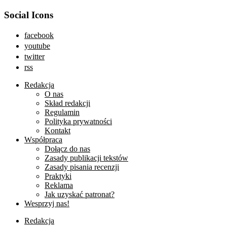
Social Icons
facebook
youtube
twitter
rss
Redakcja
O nas
Skład redakcji
Regulamin
Polityka prywatności
Kontakt
Współpraca
Dołącz do nas
Zasady publikacji tekstów
Zasady pisania recenzji
Praktyki
Reklama
Jak uzyskać patronat?
Wesprzyj nas!
Redakcja