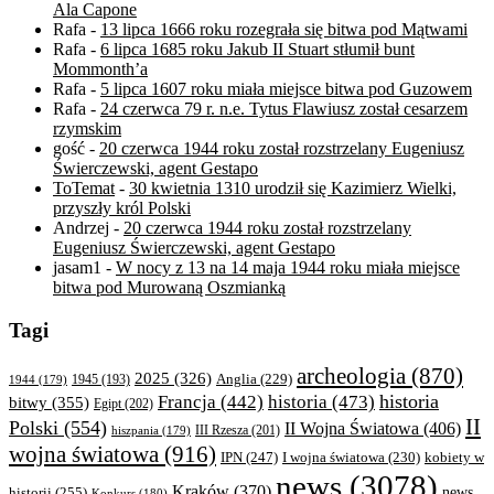
Ala Capone
Rafa
-
13 lipca 1666 roku rozegrała się bitwa pod Mątwami
Rafa
-
6 lipca 1685 roku Jakub II Stuart stłumił bunt
Mommonth’a
Rafa
-
5 lipca 1607 roku miała miejsce bitwa pod Guzowem
Rafa
-
24 czerwca 79 r. n.e. Tytus Flawiusz został cesarzem
rzymskim
gość
-
20 czerwca 1944 roku został rozstrzelany Eugeniusz
Świerczewski, agent Gestapo
ToTemat
-
30 kwietnia 1310 urodził się Kazimierz Wielki,
przyszły król Polski
Andrzej
-
20 czerwca 1944 roku został rozstrzelany
Eugeniusz Świerczewski, agent Gestapo
jasam1
-
W nocy z 13 na 14 maja 1944 roku miała miejsce
bitwa pod Murowaną Oszmianką
Tagi
archeologia
(870)
2025
(326)
Anglia
(229)
1944
(179)
1945
(193)
historia
Francja
(442)
historia
(473)
bitwy
(355)
Egipt
(202)
II
Polski
(554)
II Wojna Światowa
(406)
III Rzesza
(201)
hiszpania
(179)
wojna światowa
(916)
IPN
(247)
kobiety w
I wojna światowa
(230)
news
(3078)
Kraków
(370)
historii
(255)
news
Konkurs
(180)