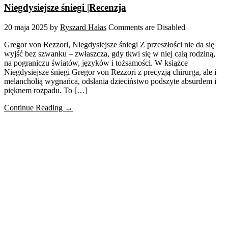
Niegdysiejsze śniegi |Recenzja
20 maja 2025
by
Ryszard Hałas
Comments are Disabled
Gregor von Rezzori, Niegdysiejsze śniegi Z przeszłości nie da się
wyjść bez szwanku – zwłaszcza, gdy tkwi się w niej całą rodziną,
na pograniczu światów, języków i tożsamości. W książce
Niegdysiejsze śniegi Gregor von Rezzori z precyzją chirurga, ale i
melancholią wygnańca, odsłania dzieciństwo podszyte absurdem i
pięknem rozpadu. To […]
Continue Reading →