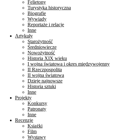
Felietony
Turystyka historyczna
Biografie
Wywiady
Reportaże i relacje
Inne
Artykuły
Starożytność
Średniowiecze
Nowożytność
Historia XIX wieku
I wojna światowa i okres międzywojenny
II Rzeczpospolita
II wojna światowa
Dzieje najnowsze
Historia sztuki
Inne
Projekty
Konkursy
Patronaty
Inne
Recenzje
Książki
Film
Wystawy