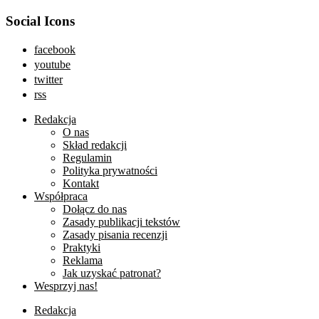
Social Icons
facebook
youtube
twitter
rss
Redakcja
O nas
Skład redakcji
Regulamin
Polityka prywatności
Kontakt
Współpraca
Dołącz do nas
Zasady publikacji tekstów
Zasady pisania recenzji
Praktyki
Reklama
Jak uzyskać patronat?
Wesprzyj nas!
Redakcja