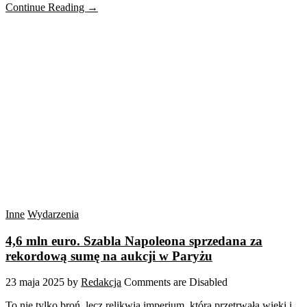
Continue Reading →
Inne
Wydarzenia
4,6 mln euro. Szabla Napoleona sprzedana za
rekordową sumę na aukcji w Paryżu
23 maja 2025
by
Redakcja
Comments are Disabled
To nie tylko broń, lecz relikwia imperium, która przetrwała wieki i