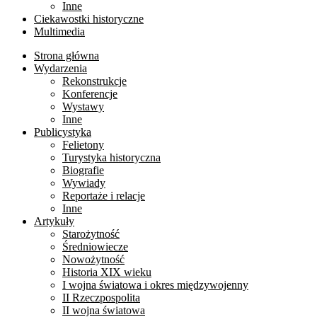
Inne
Ciekawostki historyczne
Multimedia
Strona główna
Wydarzenia
Rekonstrukcje
Konferencje
Wystawy
Inne
Publicystyka
Felietony
Turystyka historyczna
Biografie
Wywiady
Reportaże i relacje
Inne
Artykuły
Starożytność
Średniowiecze
Nowożytność
Historia XIX wieku
I wojna światowa i okres międzywojenny
II Rzeczpospolita
II wojna światowa