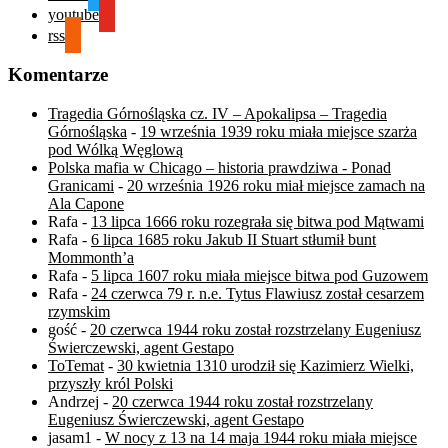
youtube
rss
Komentarze
Tragedia Górnośląska cz. IV – Apokalipsa – Tragedia
Górnośląska
-
19 września 1939 roku miała miejsce szarża
pod Wólką Węglową
Polska mafia w Chicago – historia prawdziwa - Ponad
Granicami
-
20 września 1926 roku miał miejsce zamach na
Ala Capone
Rafa
-
13 lipca 1666 roku rozegrała się bitwa pod Mątwami
Rafa
-
6 lipca 1685 roku Jakub II Stuart stłumił bunt
Mommonth’a
Rafa
-
5 lipca 1607 roku miała miejsce bitwa pod Guzowem
Rafa
-
24 czerwca 79 r. n.e. Tytus Flawiusz został cesarzem
rzymskim
gość
-
20 czerwca 1944 roku został rozstrzelany Eugeniusz
Świerczewski, agent Gestapo
ToTemat
-
30 kwietnia 1310 urodził się Kazimierz Wielki,
przyszły król Polski
Andrzej
-
20 czerwca 1944 roku został rozstrzelany
Eugeniusz Świerczewski, agent Gestapo
jasam1
-
W nocy z 13 na 14 maja 1944 roku miała miejsce