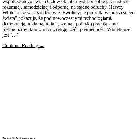
współczesnego świata Człowiek lubi myśleć o sobie jak o istocie
rozumnej, samodzielnej i odpornej na stadne odruchy. Harvey
Whitehouse w „Dziedzictwie. Ewolucyjne początki współczesnego
świata” pokazuje, że pod nowoczesnymi technologiami,
demokracją, reklamą, religią, wojną i polityką pracują stare
mechanizmy: konformizm, religijność i plemienność. Whitehouse
jest […]
Continue Reading →