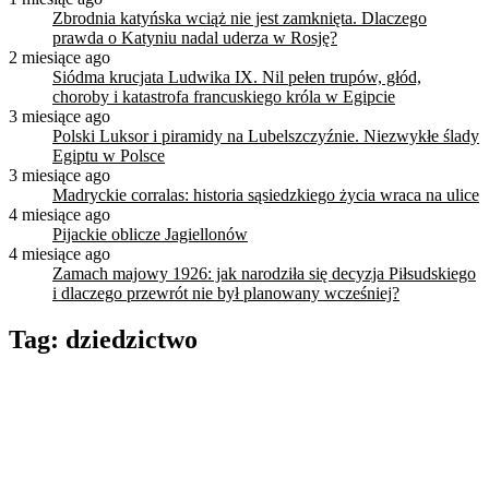
Zbrodnia katyńska wciąż nie jest zamknięta. Dlaczego
prawda o Katyniu nadal uderza w Rosję?
2 miesiące ago
Siódma krucjata Ludwika IX. Nil pełen trupów, głód,
choroby i katastrofa francuskiego króla w Egipcie
3 miesiące ago
Polski Luksor i piramidy na Lubelszczyźnie. Niezwykłe ślady
Egiptu w Polsce
3 miesiące ago
Madryckie corralas: historia sąsiedzkiego życia wraca na ulice
4 miesiące ago
Pijackie oblicze Jagiellonów
4 miesiące ago
Zamach majowy 1926: jak narodziła się decyzja Piłsudskiego
i dlaczego przewrót nie był planowany wcześniej?
Tag:
dziedzictwo