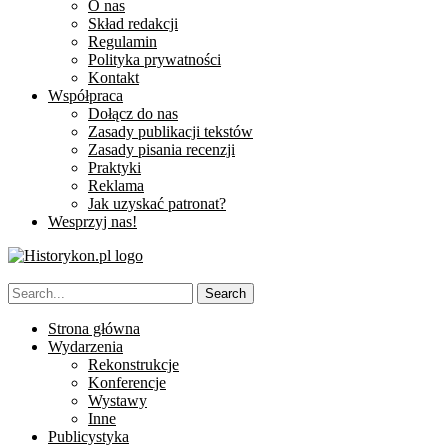
O nas
Skład redakcji
Regulamin
Polityka prywatności
Kontakt
Współpraca
Dołącz do nas
Zasady publikacji tekstów
Zasady pisania recenzji
Praktyki
Reklama
Jak uzyskać patronat?
Wesprzyj nas!
Strona główna
Wydarzenia
Rekonstrukcje
Konferencje
Wystawy
Inne
Publicystyka