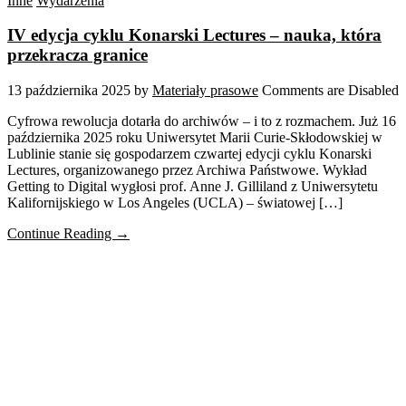
Inne
Wydarzenia
IV edycja cyklu Konarski Lectures – nauka, która
przekracza granice
13 października 2025
by
Materiały prasowe
Comments are Disabled
Cyfrowa rewolucja dotarła do archiwów – i to z rozmachem. Już 16
października 2025 roku Uniwersytet Marii Curie-Skłodowskiej w
Lublinie stanie się gospodarzem czwartej edycji cyklu Konarski
Lectures, organizowanego przez Archiwa Państwowe. Wykład
Getting to Digital wygłosi prof. Anne J. Gilliland z Uniwersytetu
Kalifornijskiego w Los Angeles (UCLA) – światowej […]
Continue Reading →