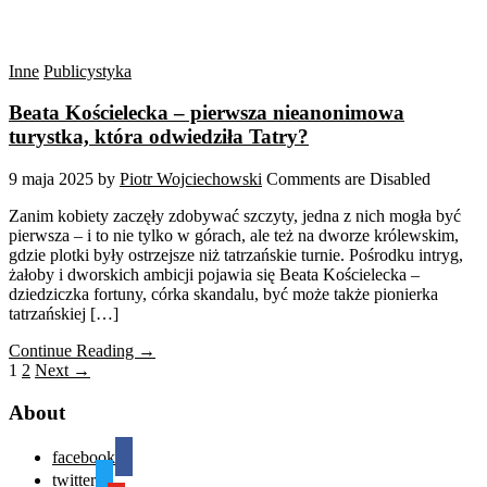
Inne
Publicystyka
Beata Kościelecka – pierwsza nieanonimowa
turystka, która odwiedziła Tatry?
9 maja 2025
by
Piotr Wojciechowski
Comments are Disabled
Zanim kobiety zaczęły zdobywać szczyty, jedna z nich mogła być
pierwsza – i to nie tylko w górach, ale też na dworze królewskim,
gdzie plotki były ostrzejsze niż tatrzańskie turnie. Pośrodku intryg,
żałoby i dworskich ambicji pojawia się Beata Kościelecka –
dziedziczka fortuny, córka skandalu, być może także pionierka
tatrzańskiej […]
Continue Reading →
1
2
Next →
About
facebook
twitter