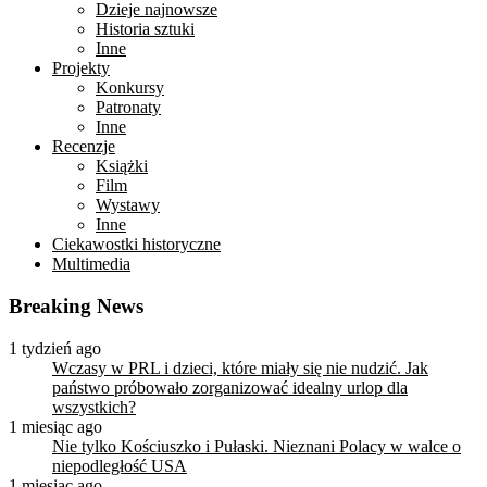
Dzieje najnowsze
Historia sztuki
Inne
Projekty
Konkursy
Patronaty
Inne
Recenzje
Książki
Film
Wystawy
Inne
Ciekawostki historyczne
Multimedia
Breaking News
1 tydzień ago
Wczasy w PRL i dzieci, które miały się nie nudzić. Jak
państwo próbowało zorganizować idealny urlop dla
wszystkich?
1 miesiąc ago
Nie tylko Kościuszko i Pułaski. Nieznani Polacy w walce o
niepodległość USA
1 miesiąc ago