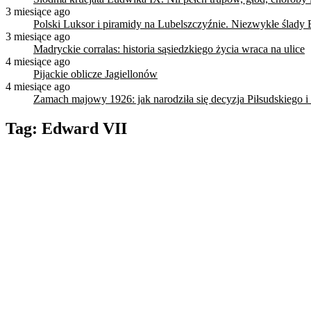
3 miesiące ago
Polski Luksor i piramidy na Lubelszczyźnie. Niezwykłe ślady 
3 miesiące ago
Madryckie corralas: historia sąsiedzkiego życia wraca na ulice
4 miesiące ago
Pijackie oblicze Jagiellonów
4 miesiące ago
Zamach majowy 1926: jak narodziła się decyzja Piłsudskiego i
Tag:
Edward VII