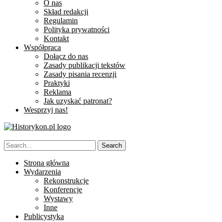
O nas
Skład redakcji
Regulamin
Polityka prywatności
Kontakt
Współpraca
Dołącz do nas
Zasady publikacji tekstów
Zasady pisania recenzji
Praktyki
Reklama
Jak uzyskać patronat?
Wesprzyj nas!
Strona główna
Wydarzenia
Rekonstrukcje
Konferencje
Wystawy
Inne
Publicystyka