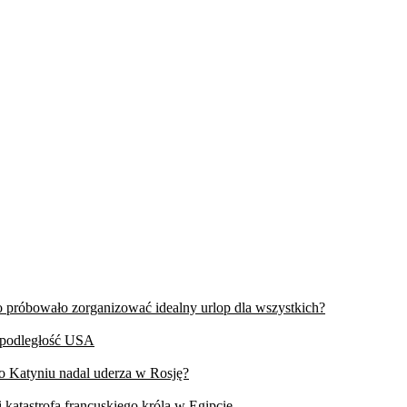
wo próbowało zorganizować idealny urlop dla wszystkich?
iepodległość USA
 o Katyniu nadal uderza w Rosję?
 katastrofa francuskiego króla w Egipcie