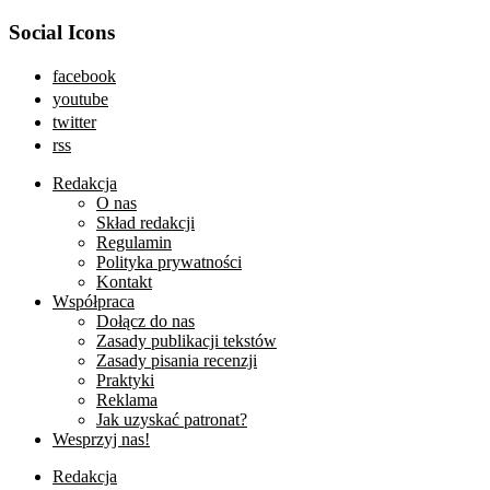
Social Icons
facebook
youtube
twitter
rss
Redakcja
O nas
Skład redakcji
Regulamin
Polityka prywatności
Kontakt
Współpraca
Dołącz do nas
Zasady publikacji tekstów
Zasady pisania recenzji
Praktyki
Reklama
Jak uzyskać patronat?
Wesprzyj nas!
Redakcja