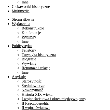
Inne
Ciekawostki historyczne
Multimedia
Strona główna
Wydarzenia
Rekonstrukcje
Konferencje
Wystawy
Inne
Publicystyka
Felietony
Turystyka historyczna
Biografie
Wywiady
Reportaże i relacje
Inne
Artykuły
Starożytność
Średniowiecze
Nowożytność
Historia XIX wieku
I wojna światowa i okres międzywojenny
II Rzeczpospolita
II wojna światowa