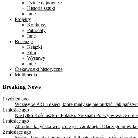
Dzieje najnowsze
Historia sztuki
Inne
Projekty
Konkursy
Patronaty
Inne
Recenzje
Książki
Film
Wystawy
Inne
Ciekawostki historyczne
Multimedia
Breaking News
1 tydzień ago
Wczasy w PRL i dzieci, które miały się nie nudzić. Jak państ
1 miesiąc ago
Nie tylko Kościuszko i Pułaski. Nieznani Polacy w walce o n
1 miesiąc ago
Zbrodnia katyńska wciąż nie jest zamknięta. Dlaczego prawda
2 miesiące ago
Siódma krucjata Ludwika IX. Nil pełen trupów, głód, choroby i