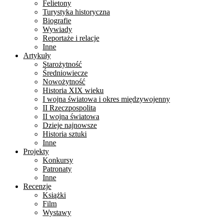
Felietony
Turystyka historyczna
Biografie
Wywiady
Reportaże i relacje
Inne
Artykuły
Starożytność
Średniowiecze
Nowożytność
Historia XIX wieku
I wojna światowa i okres międzywojenny
II Rzeczpospolita
II wojna światowa
Dzieje najnowsze
Historia sztuki
Inne
Projekty
Konkursy
Patronaty
Inne
Recenzje
Książki
Film
Wystawy