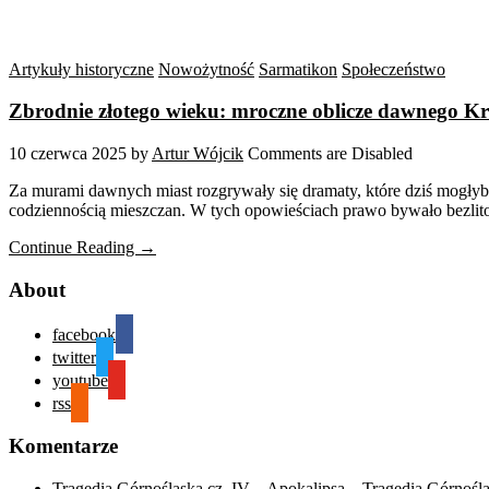
Artykuły historyczne
Nowożytność
Sarmatikon
Społeczeństwo
Zbrodnie złotego wieku: mroczne oblicze dawnego 
10 czerwca 2025
by
Artur Wójcik
Comments are Disabled
Za murami dawnych miast rozgrywały się dramaty, które dziś mogłyby 
codziennością mieszczan. W tych opowieściach prawo bywało bezlitos
Continue Reading →
About
facebook
twitter
youtube
rss
Komentarze
Tragedia Górnośląska cz. IV – Apokalipsa – Tragedia Górnośl