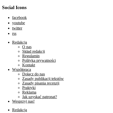
Social Icons
facebook
youtube
twitter
rss
Redakcja
O nas
Skład redakcji
Regulamin
Polityka prywatności
Kontakt
Współpraca
Dołącz do nas
Zasady publikacji tekstów
Zasady pisania recenzji
Praktyki
Reklama
Jak uzyskać patronat?
Wesprzyj nas!
Redakcja