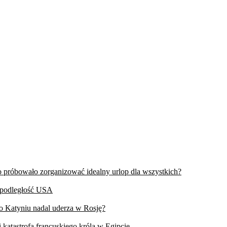
wo próbowało zorganizować idealny urlop dla wszystkich?
iepodległość USA
 o Katyniu nadal uderza w Rosję?
 katastrofa francuskiego króla w Egipcie