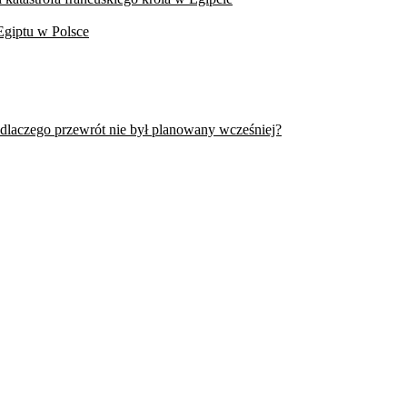
Egiptu w Polsce
 dlaczego przewrót nie był planowany wcześniej?