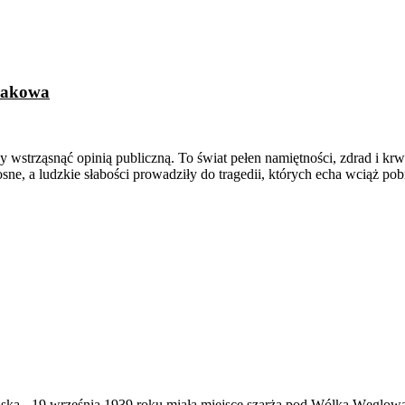
Krakowa
wstrząsnąć opinią publiczną. To świat pełen namiętności, zdrad i krwa
ne, a ludzkie słabości prowadziły do tragedii, których echa wciąż po
ąska
-
19 września 1939 roku miała miejsce szarża pod Wólką Węglow