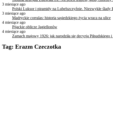
3 miesiące ago
Polski Luksor i piramidy na Lubelszczyźnie. Niezwykłe ślady 
3 miesiące ago
Madryckie corralas: historia sąsiedzkiego życia wraca na ulice
4 miesiące ago
Pijackie oblicze Jagiellonów
4 miesiące ago
Zamach majowy 1926: jak narodziła się decyzja Piłsudskiego i
Tag:
Erazm Czeczotka