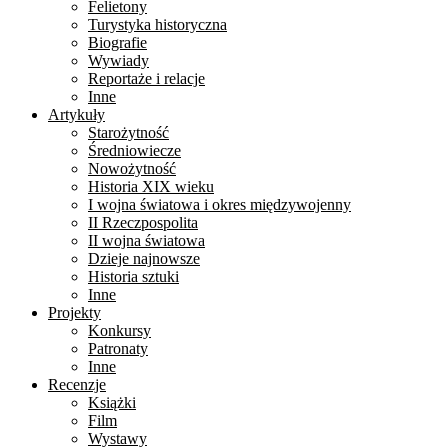
Felietony
Turystyka historyczna
Biografie
Wywiady
Reportaże i relacje
Inne
Artykuły
Starożytność
Średniowiecze
Nowożytność
Historia XIX wieku
I wojna światowa i okres międzywojenny
II Rzeczpospolita
II wojna światowa
Dzieje najnowsze
Historia sztuki
Inne
Projekty
Konkursy
Patronaty
Inne
Recenzje
Książki
Film
Wystawy