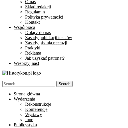
O nas
Skład redakcji
Regulamin
Polityka prywatności
Kontakt
Współpraca
Dołącz do nas
Zasady publikacji tekstów
Zasady pisania recenzji
Praktyki
Reklama
Jak uzyskać patronat?
Wesprzyj nas!
Strona główna
Wydarzenia
Rekonstrukcje
Konferencje
Wystawy
Inne
Publicystyka