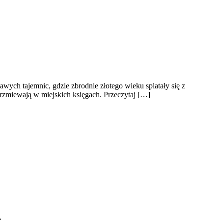
wych tajemnic, gdzie zbrodnie złotego wieku splatały się z
brzmiewają w miejskich księgach. Przeczytaj […]
ą