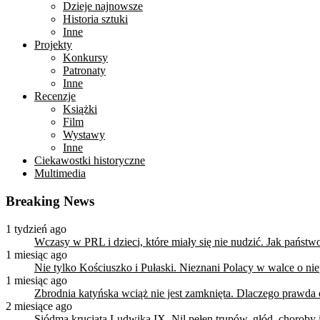
Dzieje najnowsze
Historia sztuki
Inne
Projekty
Konkursy
Patronaty
Inne
Recenzje
Książki
Film
Wystawy
Inne
Ciekawostki historyczne
Multimedia
Breaking News
1 tydzień ago
Wczasy w PRL i dzieci, które miały się nie nudzić. Jak państ
1 miesiąc ago
Nie tylko Kościuszko i Pułaski. Nieznani Polacy w walce o n
1 miesiąc ago
Zbrodnia katyńska wciąż nie jest zamknięta. Dlaczego prawda
2 miesiące ago
Siódma krucjata Ludwika IX. Nil pełen trupów, głód, choroby i