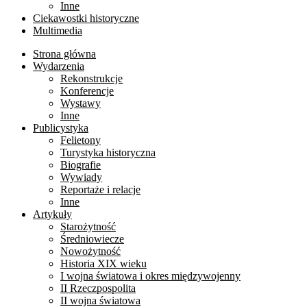
Inne
Ciekawostki historyczne
Multimedia
Strona główna
Wydarzenia
Rekonstrukcje
Konferencje
Wystawy
Inne
Publicystyka
Felietony
Turystyka historyczna
Biografie
Wywiady
Reportaże i relacje
Inne
Artykuły
Starożytność
Średniowiecze
Nowożytność
Historia XIX wieku
I wojna światowa i okres międzywojenny
II Rzeczpospolita
II wojna światowa