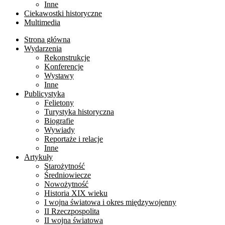
Inne
Ciekawostki historyczne
Multimedia
Strona główna
Wydarzenia
Rekonstrukcje
Konferencje
Wystawy
Inne
Publicystyka
Felietony
Turystyka historyczna
Biografie
Wywiady
Reportaże i relacje
Inne
Artykuły
Starożytność
Średniowiecze
Nowożytność
Historia XIX wieku
I wojna światowa i okres międzywojenny
II Rzeczpospolita
II wojna światowa