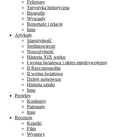
Felietony
Turystyka historyczna
Biografie
Wywiady
Reportaże i relacje
Inne
Artykuły
Starożytność
Średniowiecze
Nowożytność
Historia XIX wieku
I wojna światowa i okres międzywojenny
II Rzeczpospolita
II wojna światowa
Dzieje najnowsze
Historia sztuki
Inne
Projekty
Konkursy
Patronaty
Inne
Recenzje
Książki
Film
Wystawy