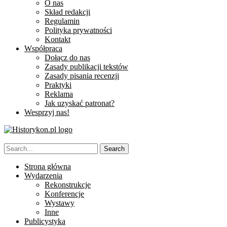
O nas
Skład redakcji
Regulamin
Polityka prywatności
Kontakt
Współpraca
Dołącz do nas
Zasady publikacji tekstów
Zasady pisania recenzji
Praktyki
Reklama
Jak uzyskać patronat?
Wesprzyj nas!
Strona główna
Wydarzenia
Rekonstrukcje
Konferencje
Wystawy
Inne
Publicystyka