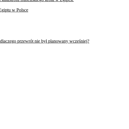
Egiptu w Polsce
 dlaczego przewrót nie był planowany wcześniej?