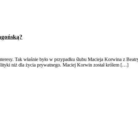
ragońską?
 interesy. Tak właśnie było w przypadku ślubu Macieja Korwina z Beatry
olityki niż dla życia prywatnego. Maciej Korwin został królem […]