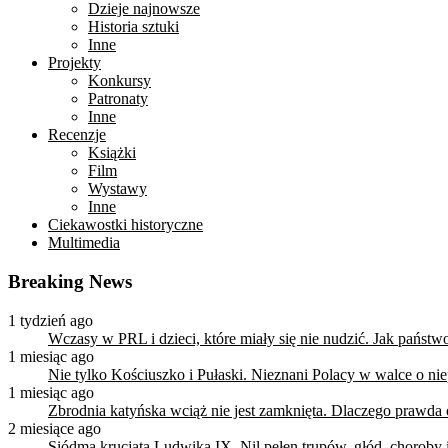
Dzieje najnowsze
Historia sztuki
Inne
Projekty
Konkursy
Patronaty
Inne
Recenzje
Książki
Film
Wystawy
Inne
Ciekawostki historyczne
Multimedia
Breaking News
1 tydzień ago
Wczasy w PRL i dzieci, które miały się nie nudzić. Jak państ
1 miesiąc ago
Nie tylko Kościuszko i Pułaski. Nieznani Polacy w walce o n
1 miesiąc ago
Zbrodnia katyńska wciąż nie jest zamknięta. Dlaczego prawda
2 miesiące ago
Siódma krucjata Ludwika IX. Nil pełen trupów, głód, choroby i