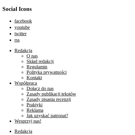
Social Icons
facebook
youtube
twitter
rss
Redakcja
O nas
Skład redakcji
Regulamin
Polityka prywatności
Kontakt
Współpraca
Dołącz do nas
Zasady publikacji tekstów
Zasady pisania recenzji
Praktyki
Reklama
Jak uzyskać patronat?
Wesprzyj nas!
Redakcja