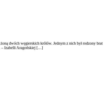
a żoną dwóch węgierskich królów. Jednym z nich był rodzony brat
 – Izabelli Aragońskiej […]