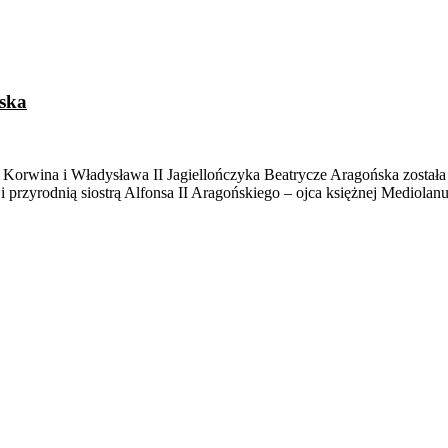
ńska
a Korwina i Władysława II Jagiellończyka Beatrycze Aragońska został
 przyrodnią siostrą Alfonsa II Aragońskiego – ojca księżnej Mediolanu