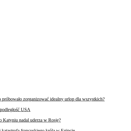
wo próbowało zorganizować idealny urlop dla wszystkich?
iepodległość USA
 o Katyniu nadal uderza w Rosję?
 katastrofa francuskiego króla w Egipcie