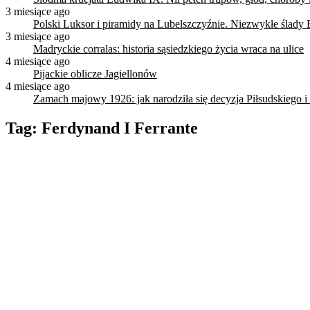
3 miesiące ago
Polski Luksor i piramidy na Lubelszczyźnie. Niezwykłe ślady 
3 miesiące ago
Madryckie corralas: historia sąsiedzkiego życia wraca na ulice
4 miesiące ago
Pijackie oblicze Jagiellonów
4 miesiące ago
Zamach majowy 1926: jak narodziła się decyzja Piłsudskiego i
Tag:
Ferdynand I Ferrante