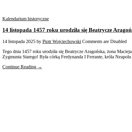
Kalendarium historyczne
14 listopada 1457 roku urodziła się Beatrycze Arago
14 listopada 2025
by
Piotr Wojciechowski
Comments are Disabled
Tego dnia 1457 roku urodziła się Beatrycze Aragońska, żona Maciej
Zygmunta Starego! Była córką Ferdynanda I Ferrante, króla Neapolu i
Continue Reading →