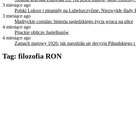
3 miesiące ago
Polski Luksor i piramidy na Lubelszczyźnie. Niezwykłe ślady 
3 miesiące ago
Madryckie corralas: historia sąsiedzkiego życia wraca na ulice
4 miesiące ago
Pijackie oblicze Jagiellonów
4 miesiące ago
Zamach majowy 1926: jak narodziła się decyzja Piłsudskiego i
Tag:
filozofia RON