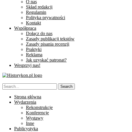
O nas
Skład redakcji
Regulamin
Polityka prywatności
Kontakt
Współpraca
Dołącz do nas
Zasady publikacji tekstów
Zasady pisania recenzji
Praktyki
Reklama
Jak uzyskać patronat?
Wesprzyj nas!
Strona główna
Wydarzenia
Rekonstrukcje
Konferencje
Wystawy
Inne
Publicystyka