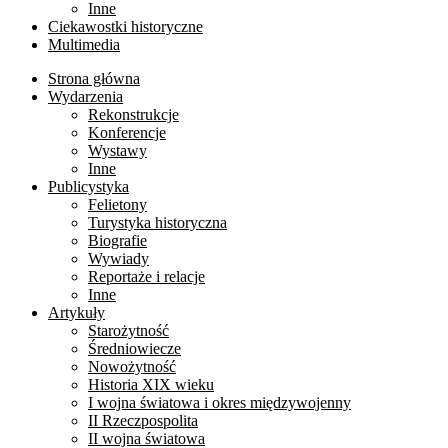
Inne
Ciekawostki historyczne
Multimedia
Strona główna
Wydarzenia
Rekonstrukcje
Konferencje
Wystawy
Inne
Publicystyka
Felietony
Turystyka historyczna
Biografie
Wywiady
Reportaże i relacje
Inne
Artykuły
Starożytność
Średniowiecze
Nowożytność
Historia XIX wieku
I wojna światowa i okres międzywojenny
II Rzeczpospolita
II wojna światowa