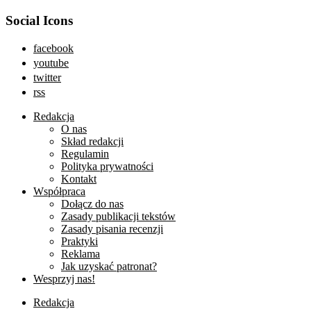
Social Icons
facebook
youtube
twitter
rss
Redakcja
O nas
Skład redakcji
Regulamin
Polityka prywatności
Kontakt
Współpraca
Dołącz do nas
Zasady publikacji tekstów
Zasady pisania recenzji
Praktyki
Reklama
Jak uzyskać patronat?
Wesprzyj nas!
Redakcja