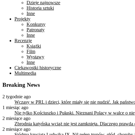
Dzieje najnowsze
Historia sztuki
Inne
Projekty
Konkursy
Patronaty
Inne
Recenzje
Książki
Film
Wystawy
Inne
Ciekawostki historyczne
Multimedia
Breaking News
2 tygodnie ago
Wczasy w PRL i dzieci, które miały się nie nudzić. Jak państ
1 miesiąc ago
Nie tylko Kościuszko i Pułaski. Nieznani Polacy w walce o n
2 miesiące ago
Zbrodnia katyńska wciąż nie jest zamknięta. Dlaczego prawda
2 miesiące ago
Siódma krucjata Ludwika IX. Nil pełen trupów, głód, choroby i