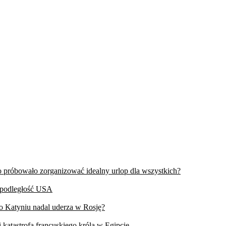
wo próbowało zorganizować idealny urlop dla wszystkich?
iepodległość USA
 o Katyniu nadal uderza w Rosję?
 katastrofa francuskiego króla w Egipcie