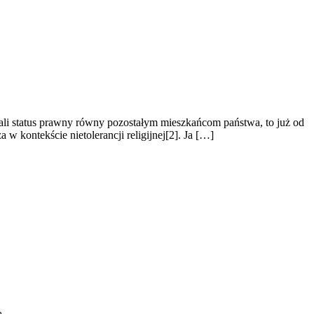
ali status prawny równy pozostałym mieszkańcom państwa, to już od
w kontekście nietolerancji religijnej[2]. Ja […]
ą