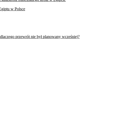
Egiptu w Polsce
 dlaczego przewrót nie był planowany wcześniej?