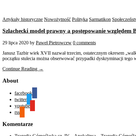
Artykuły historyczne
Nowożytność
Polityka
Sarmatikon
Społeczeńs
Szlachecki model prawny a postępowanie względem B
29 lipca 2020
by
Paweł Pietrowcew
0 comments
Janusz Tazbir wiek XVII nazwał trzecim, ostatecznym okresem „walk
początku stulecia można obserwować przypadki dyskryminacji tego wyzn
Continue Reading →
About
facebook
twitter
youtube
rss
Komentarze
Tragedia Górnośląska cz. IV – Apokalipsa – Tragedia Górnośl