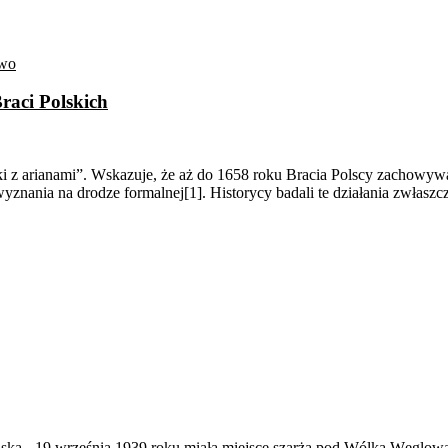
two
raci Polskich
i z arianami”. Wskazuje, że aż do 1658 roku Bracia Polscy zachowyw
ania na drodze formalnej[1]. Historycy badali te działania zwłaszcza 
ąska
-
19 września 1939 roku miała miejsce szarża pod Wólką Węglow