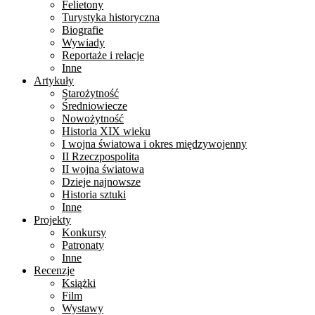
Felietony
Turystyka historyczna
Biografie
Wywiady
Reportaże i relacje
Inne
Artykuły
Starożytność
Średniowiecze
Nowożytność
Historia XIX wieku
I wojna światowa i okres międzywojenny
II Rzeczpospolita
II wojna światowa
Dzieje najnowsze
Historia sztuki
Inne
Projekty
Konkursy
Patronaty
Inne
Recenzje
Książki
Film
Wystawy