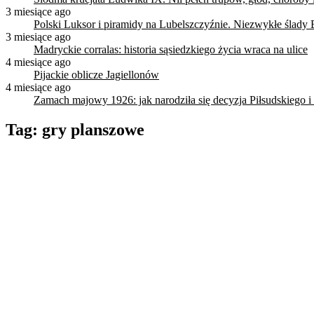
3 miesiące ago
Polski Luksor i piramidy na Lubelszczyźnie. Niezwykłe ślady 
3 miesiące ago
Madryckie corralas: historia sąsiedzkiego życia wraca na ulice
4 miesiące ago
Pijackie oblicze Jagiellonów
4 miesiące ago
Zamach majowy 1926: jak narodziła się decyzja Piłsudskiego i
Tag:
gry planszowe