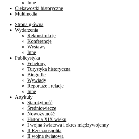
Inne
Ciekawostki historyczne
Multimedia
Strona główna
Wydarzenia
Rekonstrukcje
Konferencje
Wystawy
Inne
Publicystyka
Felietony
Turystyka historyczna
Biografie
Wywiady
Reportaże i relacje
Inne
Artykuły
Starożytność
Średniowiecze
Nowożytność
Historia XIX wieku
I wojna światowa i okres międzywojenny
II Rzeczpospolita
II wojna światowa