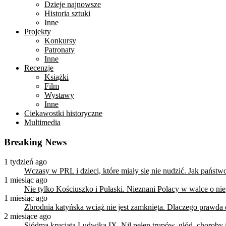
Dzieje najnowsze
Historia sztuki
Inne
Projekty
Konkursy
Patronaty
Inne
Recenzje
Książki
Film
Wystawy
Inne
Ciekawostki historyczne
Multimedia
Breaking News
1 tydzień ago
Wczasy w PRL i dzieci, które miały się nie nudzić. Jak państ
1 miesiąc ago
Nie tylko Kościuszko i Pułaski. Nieznani Polacy w walce o n
1 miesiąc ago
Zbrodnia katyńska wciąż nie jest zamknięta. Dlaczego prawda
2 miesiące ago
Siódma krucjata Ludwika IX. Nil pełen trupów, głód, choroby i