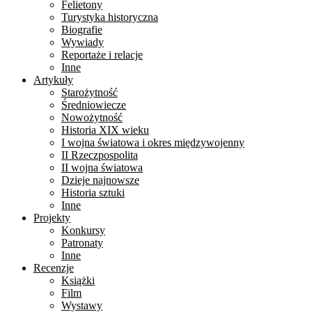
Felietony
Turystyka historyczna
Biografie
Wywiady
Reportaże i relacje
Inne
Artykuły
Starożytność
Średniowiecze
Nowożytność
Historia XIX wieku
I wojna światowa i okres międzywojenny
II Rzeczpospolita
II wojna światowa
Dzieje najnowsze
Historia sztuki
Inne
Projekty
Konkursy
Patronaty
Inne
Recenzje
Książki
Film
Wystawy