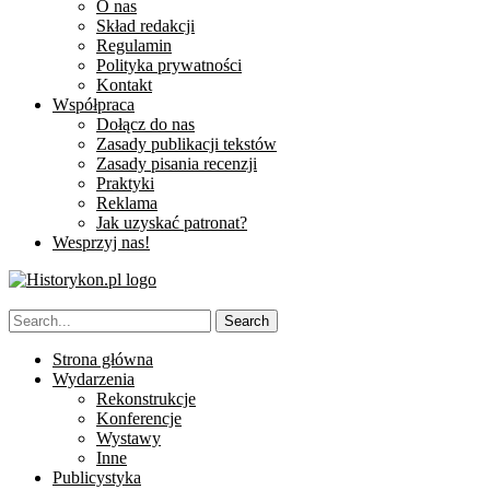
O nas
Skład redakcji
Regulamin
Polityka prywatności
Kontakt
Współpraca
Dołącz do nas
Zasady publikacji tekstów
Zasady pisania recenzji
Praktyki
Reklama
Jak uzyskać patronat?
Wesprzyj nas!
Strona główna
Wydarzenia
Rekonstrukcje
Konferencje
Wystawy
Inne
Publicystyka