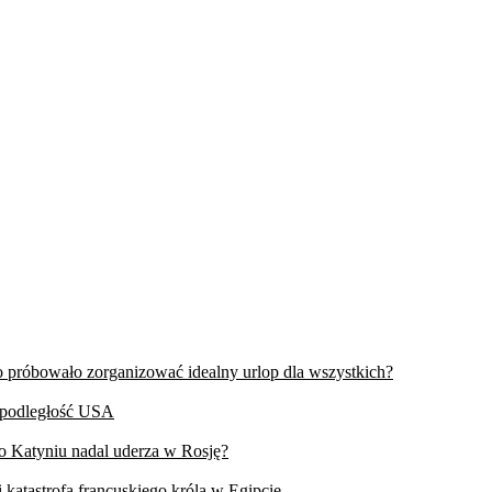
wo próbowało zorganizować idealny urlop dla wszystkich?
iepodległość USA
 o Katyniu nadal uderza w Rosję?
 katastrofa francuskiego króla w Egipcie