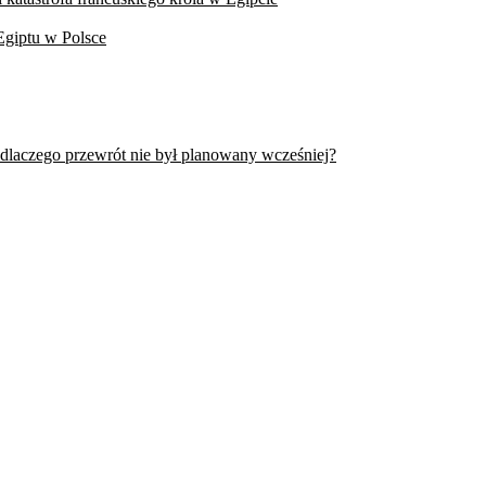
Egiptu w Polsce
 dlaczego przewrót nie był planowany wcześniej?