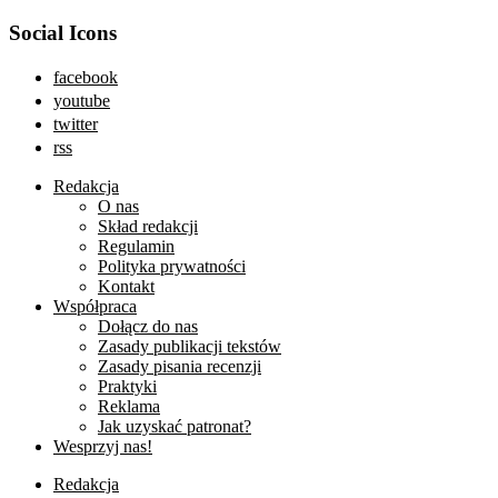
Social Icons
facebook
youtube
twitter
rss
Redakcja
O nas
Skład redakcji
Regulamin
Polityka prywatności
Kontakt
Współpraca
Dołącz do nas
Zasady publikacji tekstów
Zasady pisania recenzji
Praktyki
Reklama
Jak uzyskać patronat?
Wesprzyj nas!
Redakcja