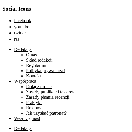
Social Icons
facebook
youtube
twitter
rss
Redakcja
O nas
Skład redakcji
Regulamin
Polityka prywatności
Kontakt
Współpraca
Dołącz do nas
Zasady publikacji tekstów
Zasady pisania recenzji
Praktyki
Reklama
Jak uzyskać patronat?
Wesprzyj nas!
Redakcja