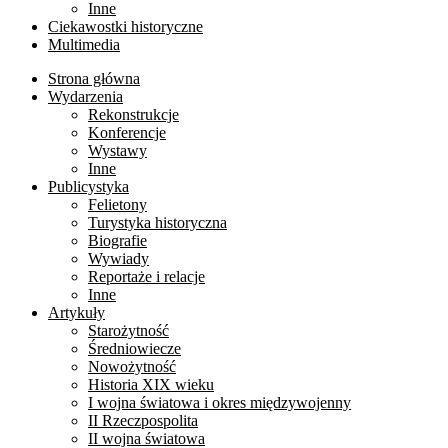
Inne
Ciekawostki historyczne
Multimedia
Strona główna
Wydarzenia
Rekonstrukcje
Konferencje
Wystawy
Inne
Publicystyka
Felietony
Turystyka historyczna
Biografie
Wywiady
Reportaże i relacje
Inne
Artykuły
Starożytność
Średniowiecze
Nowożytność
Historia XIX wieku
I wojna światowa i okres międzywojenny
II Rzeczpospolita
II wojna światowa