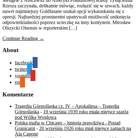
Mengele z Auschwitz do Ameryki Południowej Kiedy Tysiącletnia
Rzesza zaczynała, delikatnie mówiąc, rozłazić się w szwach, każdy
nawet najmniejszy Goldfasane szukał opcji wykaraskania się z
opresji. Najbardziej prominentni upatrywali możliwość uniknięcia
odpowiedzialności poprzez ucieczkę na inny kontynent. Mirosław
Olszycki Olsensis w reporterskim […]
Continue Reading →
About
facebook
twitter
youtube
rss
Komentarze
Tragedia Górnośląska cz. IV – Apokalipsa – Tragedia
Górnośląska
-
19 września 1939 roku miała miejsce szarża
pod Wólką Węglową
Polska mafia w Chicago – historia prawdziwa - Ponad
Granicami
-
20 września 1926 roku miał miejsce zamach na
Ala Capone