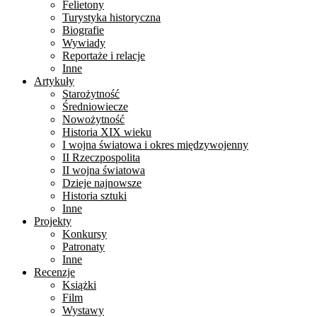
Felietony
Turystyka historyczna
Biografie
Wywiady
Reportaże i relacje
Inne
Artykuły
Starożytność
Średniowiecze
Nowożytność
Historia XIX wieku
I wojna światowa i okres międzywojenny
II Rzeczpospolita
II wojna światowa
Dzieje najnowsze
Historia sztuki
Inne
Projekty
Konkursy
Patronaty
Inne
Recenzje
Książki
Film
Wystawy