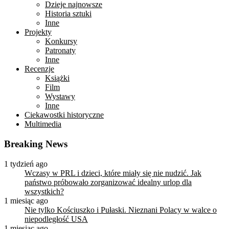
Dzieje najnowsze
Historia sztuki
Inne
Projekty
Konkursy
Patronaty
Inne
Recenzje
Książki
Film
Wystawy
Inne
Ciekawostki historyczne
Multimedia
Breaking News
1 tydzień ago
Wczasy w PRL i dzieci, które miały się nie nudzić. Jak
państwo próbowało zorganizować idealny urlop dla
wszystkich?
1 miesiąc ago
Nie tylko Kościuszko i Pułaski. Nieznani Polacy w walce o
niepodległość USA
1 miesiąc ago