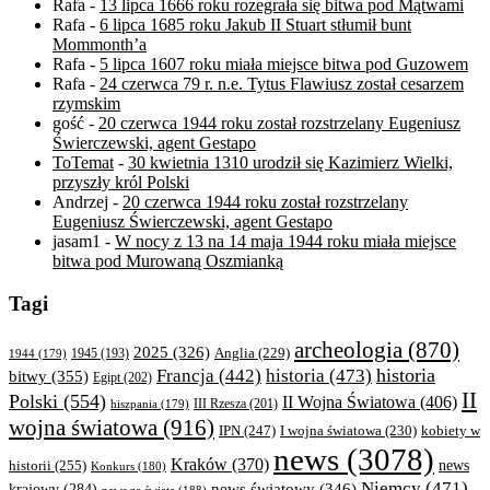
Rafa
-
13 lipca 1666 roku rozegrała się bitwa pod Mątwami
Rafa
-
6 lipca 1685 roku Jakub II Stuart stłumił bunt
Mommonth’a
Rafa
-
5 lipca 1607 roku miała miejsce bitwa pod Guzowem
Rafa
-
24 czerwca 79 r. n.e. Tytus Flawiusz został cesarzem
rzymskim
gość
-
20 czerwca 1944 roku został rozstrzelany Eugeniusz
Świerczewski, agent Gestapo
ToTemat
-
30 kwietnia 1310 urodził się Kazimierz Wielki,
przyszły król Polski
Andrzej
-
20 czerwca 1944 roku został rozstrzelany
Eugeniusz Świerczewski, agent Gestapo
jasam1
-
W nocy z 13 na 14 maja 1944 roku miała miejsce
bitwa pod Murowaną Oszmianką
Tagi
archeologia
(870)
2025
(326)
Anglia
(229)
1944
(179)
1945
(193)
historia
Francja
(442)
historia
(473)
bitwy
(355)
Egipt
(202)
II
Polski
(554)
II Wojna Światowa
(406)
III Rzesza
(201)
hiszpania
(179)
wojna światowa
(916)
IPN
(247)
kobiety w
I wojna światowa
(230)
news
(3078)
Kraków
(370)
historii
(255)
news
Konkurs
(180)
Niemcy
(471)
news światowy
(346)
krajowy
(284)
news ze świata
(188)