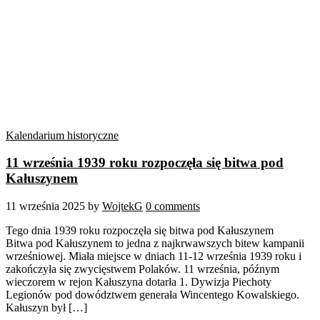
Kalendarium historyczne
11 września 1939 roku rozpoczęła się bitwa pod
Kałuszynem
11 września 2025
by
WojtekG
0 comments
Tego dnia 1939 roku rozpoczęła się bitwa pod Kałuszynem
Bitwa pod Kałuszynem to jedna z najkrwawszych bitew kampanii
wrześniowej. Miała miejsce w dniach 11-12 września 1939 roku i
zakończyła się zwycięstwem Polaków. 11 września, późnym
wieczorem w rejon Kałuszyna dotarła 1. Dywizja Piechoty
Legionów pod dowództwem generała Wincentego Kowalskiego.
Kałuszyn był […]