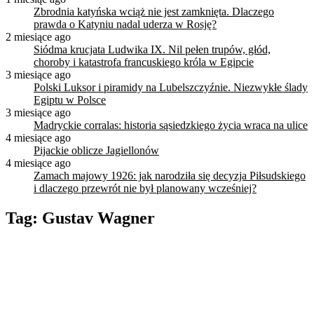
Zbrodnia katyńska wciąż nie jest zamknięta. Dlaczego
prawda o Katyniu nadal uderza w Rosję?
2 miesiące ago
Siódma krucjata Ludwika IX. Nil pełen trupów, głód,
choroby i katastrofa francuskiego króla w Egipcie
3 miesiące ago
Polski Luksor i piramidy na Lubelszczyźnie. Niezwykłe ślady
Egiptu w Polsce
3 miesiące ago
Madryckie corralas: historia sąsiedzkiego życia wraca na ulice
4 miesiące ago
Pijackie oblicze Jagiellonów
4 miesiące ago
Zamach majowy 1926: jak narodziła się decyzja Piłsudskiego
i dlaczego przewrót nie był planowany wcześniej?
Tag:
Gustav Wagner