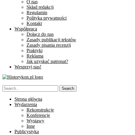
O nas
Skład redakcji
Regulamin
Polityka prywatności
Kontakt
Współpraca
Dołącz do nas
Zasady publikacji tekstów
Zasady pisania recenzji
Praktyki
Reklama
Jak uzyskać patronat?
Wesprzyj nas!
Strona główna
Wydarzenia
Rekonstrukcje
Konferencje
Wystawy
Inne
Publicystyka