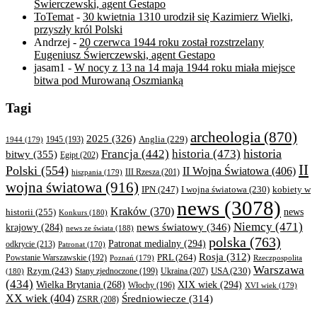
Świerczewski, agent Gestapo
ToTemat
-
30 kwietnia 1310 urodził się Kazimierz Wielki,
przyszły król Polski
Andrzej
-
20 czerwca 1944 roku został rozstrzelany
Eugeniusz Świerczewski, agent Gestapo
jasam1
-
W nocy z 13 na 14 maja 1944 roku miała miejsce
bitwa pod Murowaną Oszmianką
Tagi
archeologia
(870)
2025
(326)
Anglia
(229)
1944
(179)
1945
(193)
historia
Francja
(442)
historia
(473)
bitwy
(355)
Egipt
(202)
II
Polski
(554)
II Wojna Światowa
(406)
III Rzesza
(201)
hiszpania
(179)
wojna światowa
(916)
IPN
(247)
kobiety w
I wojna światowa
(230)
news
(3078)
Kraków
(370)
historii
(255)
news
Konkurs
(180)
Niemcy
(471)
news światowy
(346)
krajowy
(284)
news ze świata
(188)
polska
(763)
Patronat medialny
(294)
odkrycie
(213)
Patronat
(170)
Rosja
(312)
PRL
(264)
Powstanie Warszawskie
(192)
Poznań
(179)
Rzeczpospolita
Warszawa
Rzym
(243)
Ukraina
(207)
USA
(230)
(180)
Stany zjednoczone
(199)
(434)
XIX wiek
(294)
Wielka Brytania
(268)
Włochy
(196)
XVI wiek
(179)
XX wiek
(404)
Średniowiecze
(314)
ZSRR
(208)