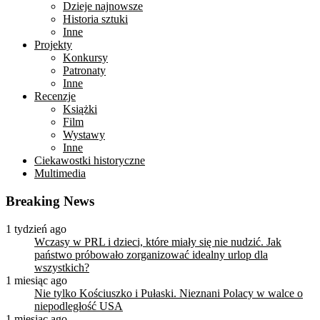
Dzieje najnowsze
Historia sztuki
Inne
Projekty
Konkursy
Patronaty
Inne
Recenzje
Książki
Film
Wystawy
Inne
Ciekawostki historyczne
Multimedia
Breaking News
1 tydzień ago
Wczasy w PRL i dzieci, które miały się nie nudzić. Jak
państwo próbowało zorganizować idealny urlop dla
wszystkich?
1 miesiąc ago
Nie tylko Kościuszko i Pułaski. Nieznani Polacy w walce o
niepodległość USA
1 miesiąc ago