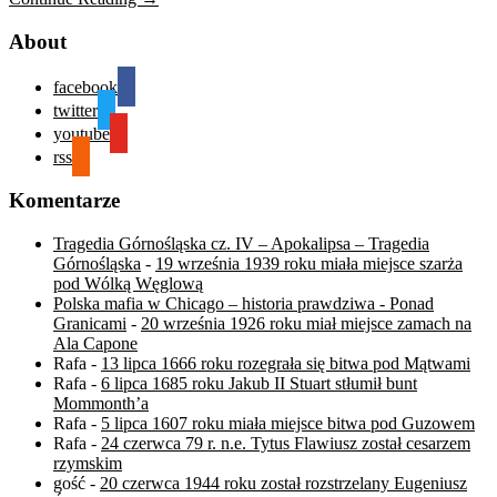
About
facebook
twitter
youtube
rss
Komentarze
Tragedia Górnośląska cz. IV – Apokalipsa – Tragedia
Górnośląska
-
19 września 1939 roku miała miejsce szarża
pod Wólką Węglową
Polska mafia w Chicago – historia prawdziwa - Ponad
Granicami
-
20 września 1926 roku miał miejsce zamach na
Ala Capone
Rafa
-
13 lipca 1666 roku rozegrała się bitwa pod Mątwami
Rafa
-
6 lipca 1685 roku Jakub II Stuart stłumił bunt
Mommonth’a
Rafa
-
5 lipca 1607 roku miała miejsce bitwa pod Guzowem
Rafa
-
24 czerwca 79 r. n.e. Tytus Flawiusz został cesarzem
rzymskim
gość
-
20 czerwca 1944 roku został rozstrzelany Eugeniusz