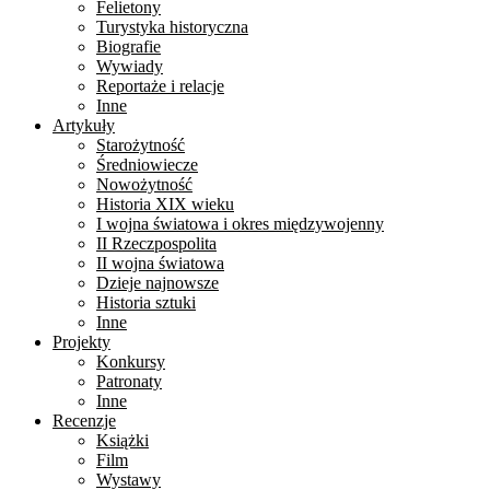
Felietony
Turystyka historyczna
Biografie
Wywiady
Reportaże i relacje
Inne
Artykuły
Starożytność
Średniowiecze
Nowożytność
Historia XIX wieku
I wojna światowa i okres międzywojenny
II Rzeczpospolita
II wojna światowa
Dzieje najnowsze
Historia sztuki
Inne
Projekty
Konkursy
Patronaty
Inne
Recenzje
Książki
Film
Wystawy