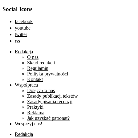
Social Icons
facebook
youtube
twitter
rss
Redakcja
O nas
Skład redakcji
Regulamin
Polityka prywatności
Kontakt
Współpraca
Dołącz do nas
Zasady publikacji tekstów
Zasady pisania recenzji
Praktyki
Reklama
Jak uzyskać patronat?
Wesprzyj nas!
Redakcja