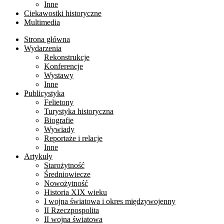
Inne
Ciekawostki historyczne
Multimedia
Strona główna
Wydarzenia
Rekonstrukcje
Konferencje
Wystawy
Inne
Publicystyka
Felietony
Turystyka historyczna
Biografie
Wywiady
Reportaże i relacje
Inne
Artykuły
Starożytność
Średniowiecze
Nowożytność
Historia XIX wieku
I wojna światowa i okres międzywojenny
II Rzeczpospolita
II wojna światowa