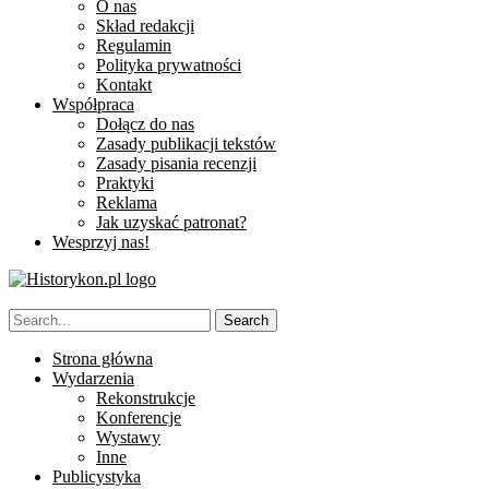
O nas
Skład redakcji
Regulamin
Polityka prywatności
Kontakt
Współpraca
Dołącz do nas
Zasady publikacji tekstów
Zasady pisania recenzji
Praktyki
Reklama
Jak uzyskać patronat?
Wesprzyj nas!
Strona główna
Wydarzenia
Rekonstrukcje
Konferencje
Wystawy
Inne
Publicystyka