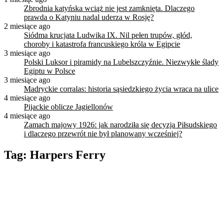
Zbrodnia katyńska wciąż nie jest zamknięta. Dlaczego
prawda o Katyniu nadal uderza w Rosję?
2 miesiące ago
Siódma krucjata Ludwika IX. Nil pełen trupów, głód,
choroby i katastrofa francuskiego króla w Egipcie
3 miesiące ago
Polski Luksor i piramidy na Lubelszczyźnie. Niezwykłe ślady
Egiptu w Polsce
3 miesiące ago
Madryckie corralas: historia sąsiedzkiego życia wraca na ulice
4 miesiące ago
Pijackie oblicze Jagiellonów
4 miesiące ago
Zamach majowy 1926: jak narodziła się decyzja Piłsudskiego
i dlaczego przewrót nie był planowany wcześniej?
Tag:
Harpers Ferry