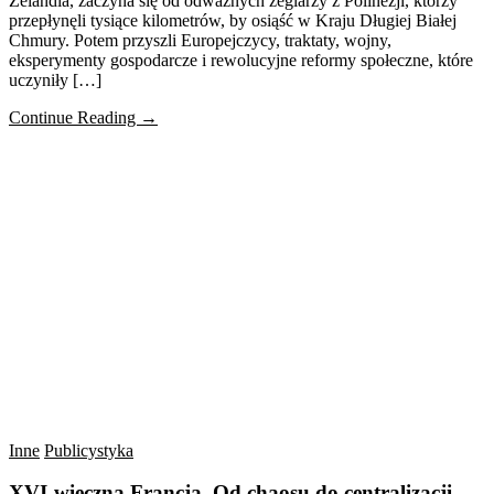
Zelandia, zaczyna się od odważnych żeglarzy z Polinezji, którzy
przepłynęli tysiące kilometrów, by osiąść w Kraju Długiej Białej
Chmury. Potem przyszli Europejczycy, traktaty, wojny,
eksperymenty gospodarcze i rewolucyjne reformy społeczne, które
uczyniły […]
Continue Reading →
Inne
Publicystyka
XVI-wieczna Francja. Od chaosu do centralizacji