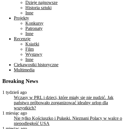
Dzieje najnowsze
Historia sztuki
Inne
Projekty
Konkursy
Patronaty
Inne
Recenzje
Książki
Film
Wystawy
Inne
Ciekawostki historyczne
Multimedia
Breaking News
1 tydzień ago
Wczasy w PRL i dzieci, które miały się nie nudzić. Jak
państwo próbowało zorganizować idealny urlop dla
wszystkich?
1 miesiąc ago
Nie tylko Kościuszko i Pułaski. Nieznani Polacy w walce o
niepodległość USA
1 miesiąc ago