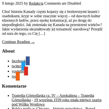
9 lutego 2025
by
Redakcja
Comments are Disabled
Choć historia Kanady często kojarzy się z bezkresnymi lasami i
osadnikami, kryje w sobie znacznie więcej – od dawnych kultur
rdzennych ludów, przez epokę kolonizacji, aż po drogę do
niepodległości. Jak zmieniała się Kanada na przestrzeni wieków?
Jakie wydarzenia ukształtowały jej tożsamość narodową? Przejdź
od razu do tego, co Cię […]
Continue Reading →
About
facebook
twitter
youtube
rss
Komentarze
Tragedia Górnośląska cz. IV – Apokalipsa – Tragedia
Górnośląska
-
19 września 1939 roku miała miejsce szarża
pod Wólką Węglową
Polska mafia w Chicago – historia prawdziwa - Ponad