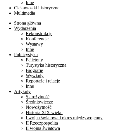
Inne
Ciekawostki historyczne
Multimedia
Strona główna
Wydarzenia
Rekonstrukcje
Konferencje
Wystawy
Inne
Publicystyka
Felietony
Turystyka historyczna
Biografie
Wywiady
Reportaże i relacje
Inne
Artykuły
Starożytność
Średniowiecze
Nowożytność
Historia XIX wieku
I wojna światowa i okres międzywojenny
II Rzeczpospolita
II wojna światowa