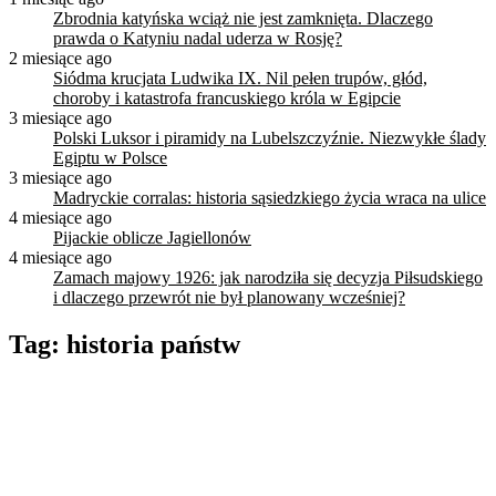
Zbrodnia katyńska wciąż nie jest zamknięta. Dlaczego
prawda o Katyniu nadal uderza w Rosję?
2 miesiące ago
Siódma krucjata Ludwika IX. Nil pełen trupów, głód,
choroby i katastrofa francuskiego króla w Egipcie
3 miesiące ago
Polski Luksor i piramidy na Lubelszczyźnie. Niezwykłe ślady
Egiptu w Polsce
3 miesiące ago
Madryckie corralas: historia sąsiedzkiego życia wraca na ulice
4 miesiące ago
Pijackie oblicze Jagiellonów
4 miesiące ago
Zamach majowy 1926: jak narodziła się decyzja Piłsudskiego
i dlaczego przewrót nie był planowany wcześniej?
Tag:
historia państw