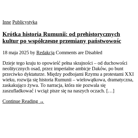
Inne
Publicystyka
Krótka historia Rumunii: od prehistorycznych
kultur po współczesne przemiany państwowośc
18 maja 2025
by
Redakcja
Comments are Disabled
Dzieje tego kraju to opowieść pełna skrajności – od duchowości
neolitycznych osad, przez imperialne ambicje Daków, po bunt
przeciwko dyktaturze. Między podbojami Rzymu a protestami XXI
wieku, rozwija się historia Rumunii – wielowątkowa, dramatyczna,
zaskakująco żywa. To narracja, która nie pozwala się
zaszufladkować i wciąż pisze się na naszych oczach. […]
Continue Reading →