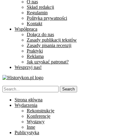
O nas
Skład redakcji
Regulamin
Polityka prywatności
Kontakt
Współpraca
Dołącz do nas
Zasady publikacji tekstów
Zasady pisania recenzji
Praktyki
Reklama
Jak uzyskać patronat?
Wesprzyj nas!
Strona główna
Wydarzenia
Rekonstrukcje
Konferencje
Wystawy
Inne
Publicystyka