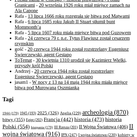
Granicami
-
20 września 1926 roku miał miejsce zamach na
Ala Capone
Rafa
-
13 lipca 1666 roku rozegrała się bitwa pod Mątwami
Rafa
-
6 lipca 1685 roku Jakub II Stuart stłumił bunt
Mommonth’a
Rafa
-
5 lipca 1607 roku miała miejsce bitwa pod Guzowem
Rafa
-
24 czerwca 79 r. n.e. Tytus Flawiusz został cesarzem
rzymskim
gość
-
20 czerwca 1944 roku został rozstrzelany Eugeniusz
Świerczewski, agent Gestapo
ToTemat
-
30 kwietnia 1310 urodził się Kazimierz Wielki,
przyszły król Polski
Andrzej
-
20 czerwca 1944 roku został rozstrzelany
Eugeniusz Świerczewski, agent Gestapo
jasam1
-
W nocy z 13 na 14 maja 1944 roku miała miejsce
bitwa pod Murowaną Oszmianką
Tagi
archeologia
(870)
2025
(326)
Anglia
(229)
1944
(179)
1945
(193)
historia
Francja
(442)
historia
(473)
bitwy
(355)
Egipt
(202)
II
Polski
(554)
II Wojna Światowa
(406)
III Rzesza
(201)
hiszpania
(179)
wojna światowa
(916)
IPN
(247)
kobiety w
I wojna światowa
(230)