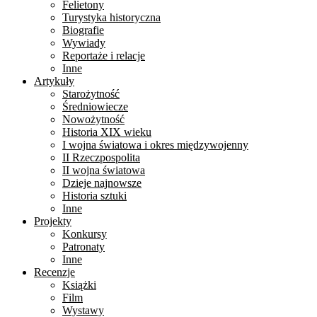
Felietony
Turystyka historyczna
Biografie
Wywiady
Reportaże i relacje
Inne
Artykuły
Starożytność
Średniowiecze
Nowożytność
Historia XIX wieku
I wojna światowa i okres międzywojenny
II Rzeczpospolita
II wojna światowa
Dzieje najnowsze
Historia sztuki
Inne
Projekty
Konkursy
Patronaty
Inne
Recenzje
Książki
Film
Wystawy