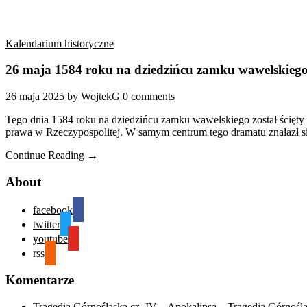
Kalendarium historyczne
26 maja 1584 roku na dziedzińcu zamku wawelskiego 
26 maja 2025
by
WojtekG
0 comments
Tego dnia 1584 roku na dziedzińcu zamku wawelskiego został ścięty
prawa w Rzeczypospolitej. W samym centrum tego dramatu znalazł si
Continue Reading →
About
facebook
twitter
youtube
rss
Komentarze
Tragedia Górnośląska cz. IV – Apokalipsa – Tragedia Górnośl