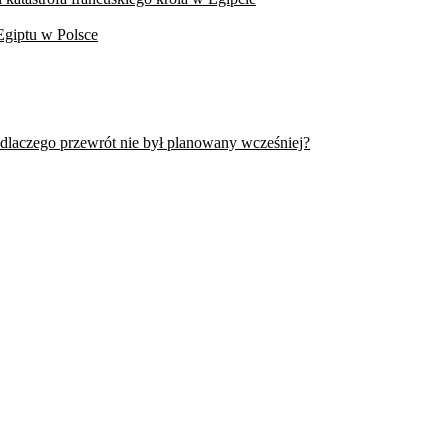
Egiptu w Polsce
 dlaczego przewrót nie był planowany wcześniej?