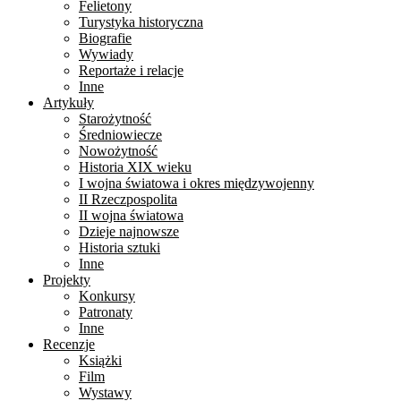
Felietony
Turystyka historyczna
Biografie
Wywiady
Reportaże i relacje
Inne
Artykuły
Starożytność
Średniowiecze
Nowożytność
Historia XIX wieku
I wojna światowa i okres międzywojenny
II Rzeczpospolita
II wojna światowa
Dzieje najnowsze
Historia sztuki
Inne
Projekty
Konkursy
Patronaty
Inne
Recenzje
Książki
Film
Wystawy