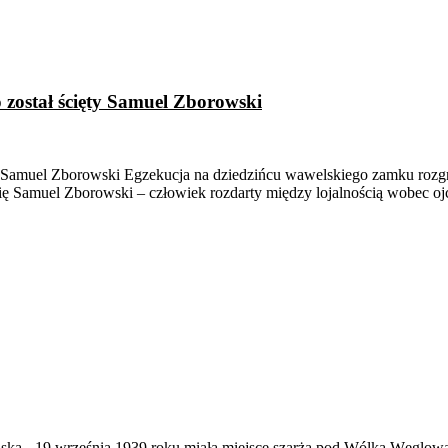
został ścięty Samuel Zborowski
 Samuel Zborowski Egzekucja na dziedzińcu wawelskiego zamku rozgrz
ę Samuel Zborowski – człowiek rozdarty między lojalnością wobec oj
ąska
-
19 września 1939 roku miała miejsce szarża pod Wólką Węglow