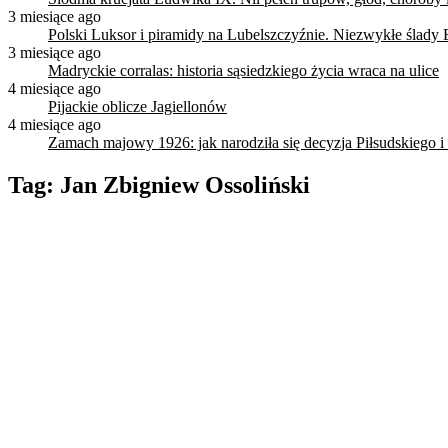
3 miesiące ago
Polski Luksor i piramidy na Lubelszczyźnie. Niezwykłe ślady 
3 miesiące ago
Madryckie corralas: historia sąsiedzkiego życia wraca na ulice
4 miesiące ago
Pijackie oblicze Jagiellonów
4 miesiące ago
Zamach majowy 1926: jak narodziła się decyzja Piłsudskiego i
Tag:
Jan Zbigniew Ossoliński