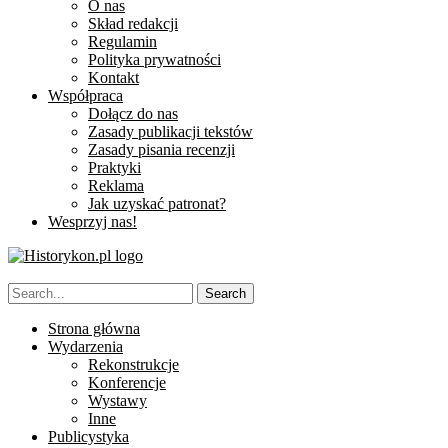
O nas
Skład redakcji
Regulamin
Polityka prywatności
Kontakt
Współpraca
Dołącz do nas
Zasady publikacji tekstów
Zasady pisania recenzji
Praktyki
Reklama
Jak uzyskać patronat?
Wesprzyj nas!
Strona główna
Wydarzenia
Rekonstrukcje
Konferencje
Wystawy
Inne
Publicystyka