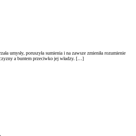
ała umysły, poruszyła sumienia i na zawsze zmieniła rozumienie
czyzny a buntem przeciwko jej władzy. […]
ą