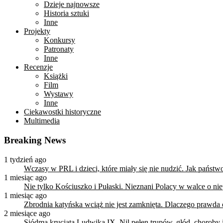
Dzieje najnowsze
Historia sztuki
Inne
Projekty
Konkursy
Patronaty
Inne
Recenzje
Książki
Film
Wystawy
Inne
Ciekawostki historyczne
Multimedia
Breaking News
1 tydzień ago
Wczasy w PRL i dzieci, które miały się nie nudzić. Jak państ
1 miesiąc ago
Nie tylko Kościuszko i Pułaski. Nieznani Polacy w walce o n
1 miesiąc ago
Zbrodnia katyńska wciąż nie jest zamknięta. Dlaczego prawda
2 miesiące ago
Siódma krucjata Ludwika IX. Nil pełen trupów, głód, choroby i