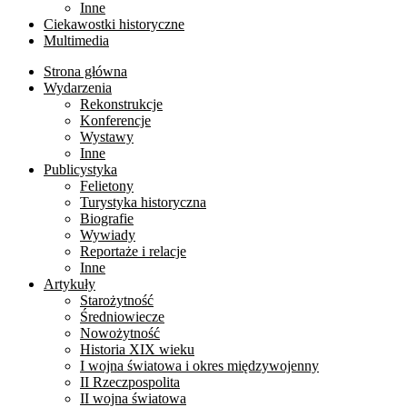
Inne
Ciekawostki historyczne
Multimedia
Strona główna
Wydarzenia
Rekonstrukcje
Konferencje
Wystawy
Inne
Publicystyka
Felietony
Turystyka historyczna
Biografie
Wywiady
Reportaże i relacje
Inne
Artykuły
Starożytność
Średniowiecze
Nowożytność
Historia XIX wieku
I wojna światowa i okres międzywojenny
II Rzeczpospolita
II wojna światowa