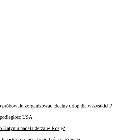
wo próbowało zorganizować idealny urlop dla wszystkich?
iepodległość USA
 o Katyniu nadal uderza w Rosję?
 katastrofa francuskiego króla w Egipcie