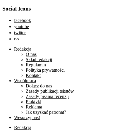
Social Icons
facebook
youtube
twitter
rss
Redakcja
O nas
Skład redakcji
Regulamin
Polityka prywatności
Kontakt
Współpraca
Dołącz do nas
Zasady publikacji tekstów
Zasady pisania recenzji
Praktyki
Reklama
Jak uzyskać patronat?
Wesprzyj nas!
Redakcja