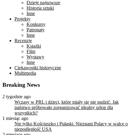
Dzieje najnowsze
Historia sztuki
Inne
Projekty
Konkursy
Patronaty
Inne
Recenzje
Książki
Film
Wystawy
Inne
Ciekawostki historyczne
Multimedia
Breaking News
2 tygodnie ago
Wczasy w PRL i dzieci, które miały się nie nudzić. Jak
państwo próbowało zorganizować idealny urlop dla
wszystkich?
1 miesiąc ago
Nie tylko Kościuszko i Pułaski. Nieznani Polacy w walce o
niepodległość USA
2 miesiące ago