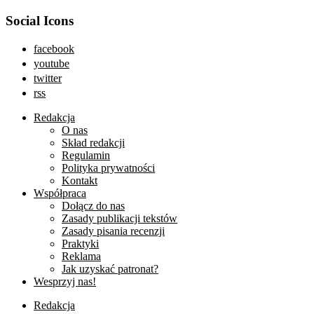
Social Icons
facebook
youtube
twitter
rss
Redakcja
O nas
Skład redakcji
Regulamin
Polityka prywatności
Kontakt
Współpraca
Dołącz do nas
Zasady publikacji tekstów
Zasady pisania recenzji
Praktyki
Reklama
Jak uzyskać patronat?
Wesprzyj nas!
Redakcja