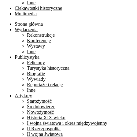
Inne
Ciekawostki historyczne
Multimedia
Strona główna
Wydarzenia
Rekonstrukcje
Konferencje
Wystawy
Inne
Publicystyka
Felietony
Turystyka historyczna
Biografie
Wywiady
Reportaże i relacje
Inne
Artykuły
Starożytność
Średniowiecze
Nowożytność
Historia XIX wieku
I wojna światowa i okres międzywojenny
II Rzeczpospolita
II wojna światowa