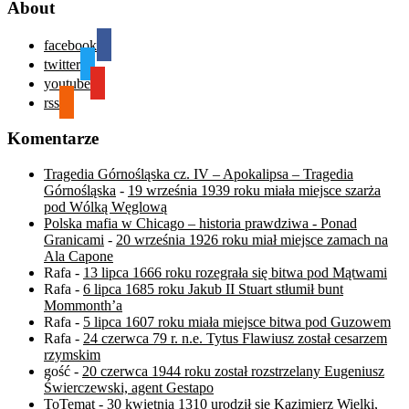
About
facebook
twitter
youtube
rss
Komentarze
Tragedia Górnośląska cz. IV – Apokalipsa – Tragedia
Górnośląska
-
19 września 1939 roku miała miejsce szarża
pod Wólką Węglową
Polska mafia w Chicago – historia prawdziwa - Ponad
Granicami
-
20 września 1926 roku miał miejsce zamach na
Ala Capone
Rafa
-
13 lipca 1666 roku rozegrała się bitwa pod Mątwami
Rafa
-
6 lipca 1685 roku Jakub II Stuart stłumił bunt
Mommonth’a
Rafa
-
5 lipca 1607 roku miała miejsce bitwa pod Guzowem
Rafa
-
24 czerwca 79 r. n.e. Tytus Flawiusz został cesarzem
rzymskim
gość
-
20 czerwca 1944 roku został rozstrzelany Eugeniusz
Świerczewski, agent Gestapo
ToTemat
-
30 kwietnia 1310 urodził się Kazimierz Wielki,