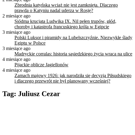
Zbrodnia katyńska wciąż nie jest zamknięta. Dlaczego
prawda o Katyniu nadal uderza w Rosję?
2 miesiące ago
Siódma krucjata Ludwika IX. Nil pełen trupów, głód,
choroby i katastrofa francuskiego króla w Egipcie
3 miesiące ago
Polski Luksor i piramidy na Lubelszczyźnie. Niezwykłe ślady
Egiptu w Polsce
3 miesiące ago
Madryckie corralas: historia sąsiedzkiego życia wraca na ulice
4 miesiące ago
Pijackie oblicze Jagiellonów
4 miesiące ago
Zamach majowy 1926: jak narodziła się decyzja Piłsudskiego
i dlaczego przewrót nie był planowany wcześniej?
Tag:
Juliusz Cezar