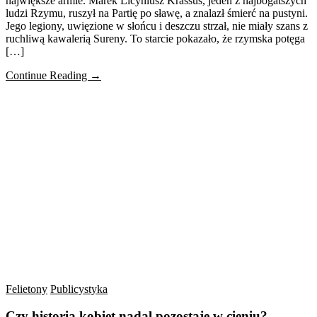
największe armie. Marek Licyniusz Krassus, jeden z najbogatszych
ludzi Rzymu, ruszył na Partię po sławę, a znalazł śmierć na pustyni.
Jego legiony, uwięzione w słońcu i deszczu strzał, nie miały szans z
ruchliwą kawalerią Sureny. To starcie pokazało, że rzymska potęga
[…]
Continue Reading →
Felietony
Publicystyka
Czy historia kobiet nadal pozostaje w cieniu?