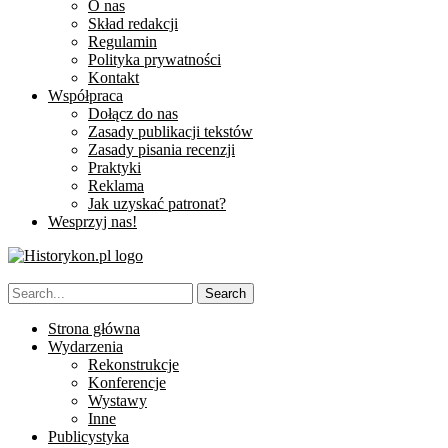
O nas
Skład redakcji
Regulamin
Polityka prywatności
Kontakt
Współpraca
Dołącz do nas
Zasady publikacji tekstów
Zasady pisania recenzji
Praktyki
Reklama
Jak uzyskać patronat?
Wesprzyj nas!
Strona główna
Wydarzenia
Rekonstrukcje
Konferencje
Wystawy
Inne
Publicystyka