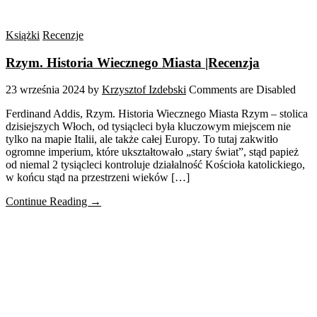
Książki
Recenzje
Rzym. Historia Wiecznego Miasta |Recenzja
23 września 2024
by
Krzysztof Izdebski
Comments are Disabled
Ferdinand Addis, Rzym. Historia Wiecznego Miasta Rzym – stolica
dzisiejszych Włoch, od tysiącleci była kluczowym miejscem nie
tylko na mapie Italii, ale także całej Europy. To tutaj zakwitło
ogromne imperium, które ukształtowało „stary świat”, stąd papież
od niemal 2 tysiącleci kontroluje działalność Kościoła katolickiego,
w końcu stąd na przestrzeni wieków […]
Continue Reading →