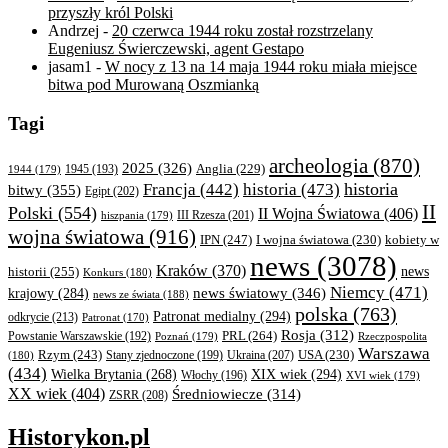
przyszły król Polski
Andrzej
-
20 czerwca 1944 roku został rozstrzelany
Eugeniusz Świerczewski, agent Gestapo
jasam1
-
W nocy z 13 na 14 maja 1944 roku miała miejsce
bitwa pod Murowaną Oszmianką
Tagi
archeologia
(870)
2025
(326)
Anglia
(229)
1944
(179)
1945
(193)
historia
Francja
(442)
historia
(473)
bitwy
(355)
Egipt
(202)
II
Polski
(554)
II Wojna Światowa
(406)
III Rzesza
(201)
hiszpania
(179)
wojna światowa
(916)
IPN
(247)
kobiety w
I wojna światowa
(230)
news
(3078)
Kraków
(370)
historii
(255)
news
Konkurs
(180)
Niemcy
(471)
news światowy
(346)
krajowy
(284)
news ze świata
(188)
polska
(763)
Patronat medialny
(294)
odkrycie
(213)
Patronat
(170)
Rosja
(312)
PRL
(264)
Powstanie Warszawskie
(192)
Poznań
(179)
Rzeczpospolita
Warszawa
Rzym
(243)
Ukraina
(207)
USA
(230)
(180)
Stany zjednoczone
(199)
(434)
XIX wiek
(294)
Wielka Brytania
(268)
Włochy
(196)
XVI wiek
(179)
XX wiek
(404)
Średniowiecze
(314)
ZSRR
(208)
Historykon.pl