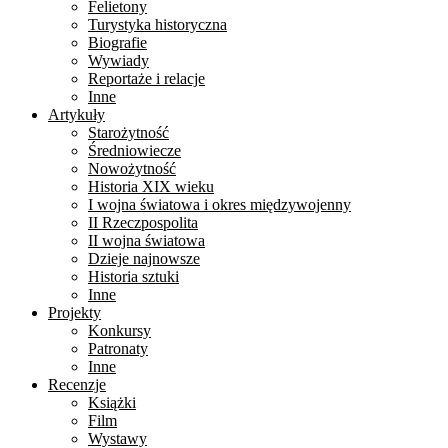
Felietony
Turystyka historyczna
Biografie
Wywiady
Reportaże i relacje
Inne
Artykuły
Starożytność
Średniowiecze
Nowożytność
Historia XIX wieku
I wojna światowa i okres międzywojenny
II Rzeczpospolita
II wojna światowa
Dzieje najnowsze
Historia sztuki
Inne
Projekty
Konkursy
Patronaty
Inne
Recenzje
Książki
Film
Wystawy