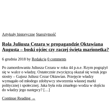
Artykuły historyczne
Starożytność
Rola Juliusza Cezara w propagandzie Oktawiana
Augusta – boski ojciec czy raczej święta marionetka?
6 grudnia 2018
by
Redakcja
0 comments
Po zamordowaniu Juliusza Cezara w roku 44 p.n.e. Rzym pogrążył
się w walce o władzę. Ostatecznie zwycięzcą okazał się wnuk jego
siostry – Gajusz Juliusz Cezar Oktawian. Przejęcie władzy
wymagało od młodego zdobywcy stworzenia własnej marki
politycznej i społecznej. Jaka była rola zmarłego wodza w dojściu
do władzy jego następcy? […]
Continue Reading →