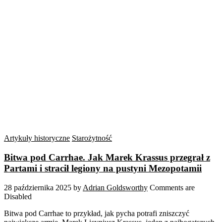
Artykuły historyczne
Starożytność
Bitwa pod Carrhae. Jak Marek Krassus przegrał z
Partami i stracił legiony na pustyni Mezopotamii
28 października 2025
by
Adrian Goldsworthy
Comments are
Disabled
Bitwa pod Carrhae to przykład, jak pycha potrafi zniszczyć