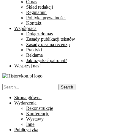
O nas
Skład redakcji
Regulamin
Polityka prywatności
Kontakt
Współpraca
Dołącz do nas
Zasady publikacji tekstów
Zasady pisania recenzji
Praktyki
Reklama
Jak uzyskać patronat?
Wesprzyj nas!
Strona główna
Wydarzenia
Rekonstrukcje
Konferencje
Wystawy
Inne
Publicystyka