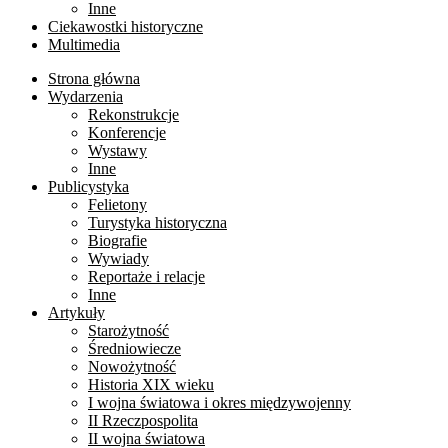
Inne
Ciekawostki historyczne
Multimedia
Strona główna
Wydarzenia
Rekonstrukcje
Konferencje
Wystawy
Inne
Publicystyka
Felietony
Turystyka historyczna
Biografie
Wywiady
Reportaże i relacje
Inne
Artykuły
Starożytność
Średniowiecze
Nowożytność
Historia XIX wieku
I wojna światowa i okres międzywojenny
II Rzeczpospolita
II wojna światowa