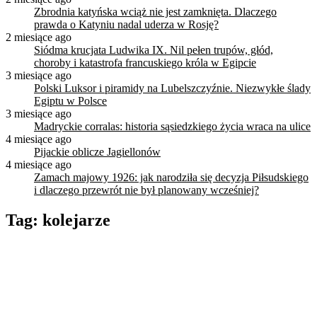
Zbrodnia katyńska wciąż nie jest zamknięta. Dlaczego
prawda o Katyniu nadal uderza w Rosję?
2 miesiące ago
Siódma krucjata Ludwika IX. Nil pełen trupów, głód,
choroby i katastrofa francuskiego króla w Egipcie
3 miesiące ago
Polski Luksor i piramidy na Lubelszczyźnie. Niezwykłe ślady
Egiptu w Polsce
3 miesiące ago
Madryckie corralas: historia sąsiedzkiego życia wraca na ulice
4 miesiące ago
Pijackie oblicze Jagiellonów
4 miesiące ago
Zamach majowy 1926: jak narodziła się decyzja Piłsudskiego
i dlaczego przewrót nie był planowany wcześniej?
Tag:
kolejarze