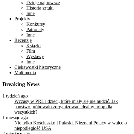
Dzieje najnowsze
Historia sztuki
Inne
Projekty
Konkursy
Patronaty
Inne
Recenzje
Książki
Film
Wystawy
Inne
Ciekawostki historyczne
Multimedia
Breaking News
1 tydzień ago
Wczasy w PRL i dzieci, które miały się nie nudzić. Jak
państwo próbowało zorganizować idealny urlop dla
wszystkich?
1 miesiąc ago
Nie tylko Kościuszko i Pułaski. Nieznani Polacy w walce o
niepodległość USA
2 miesiące ago