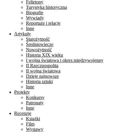
Felietony
Turystyka historyczna
Biografie
Wywiady
Reportaże i relacje
Inne
Artykuły
Starożytność
Średniowiecze
Nowożytność
Historia XIX wieku
I wojna światowa i okres międzywojenny
II Rzeczpospolita
II wojna światowa
Dzieje najnowsze
Historia sztuki
Inne
Projekty
Konkursy
Patronaty
Inne
Recenzje
Książki
Film
Wystawy