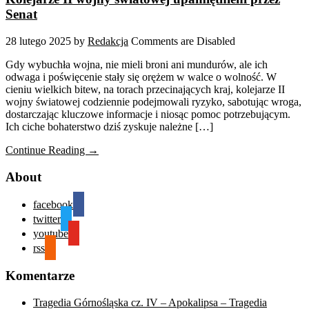
Senat
28 lutego 2025
by
Redakcja
Comments are Disabled
Gdy wybuchła wojna, nie mieli broni ani mundurów, ale ich
odwaga i poświęcenie stały się orężem w walce o wolność. W
cieniu wielkich bitew, na torach przecinających kraj, kolejarze II
wojny światowej codziennie podejmowali ryzyko, sabotując wroga,
dostarczając kluczowe informacje i niosąc pomoc potrzebującym.
Ich ciche bohaterstwo dziś zyskuje należne […]
Continue Reading →
About
facebook
twitter
youtube
rss
Komentarze
Tragedia Górnośląska cz. IV – Apokalipsa – Tragedia