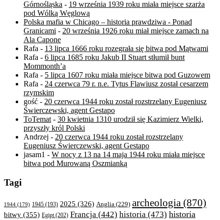
Górnośląska
-
19 września 1939 roku miała miejsce szarża
pod Wólką Węglową
Polska mafia w Chicago – historia prawdziwa - Ponad
Granicami
-
20 września 1926 roku miał miejsce zamach na
Ala Capone
Rafa
-
13 lipca 1666 roku rozegrała się bitwa pod Mątwami
Rafa
-
6 lipca 1685 roku Jakub II Stuart stłumił bunt
Mommonth’a
Rafa
-
5 lipca 1607 roku miała miejsce bitwa pod Guzowem
Rafa
-
24 czerwca 79 r. n.e. Tytus Flawiusz został cesarzem
rzymskim
gość
-
20 czerwca 1944 roku został rozstrzelany Eugeniusz
Świerczewski, agent Gestapo
ToTemat
-
30 kwietnia 1310 urodził się Kazimierz Wielki,
przyszły król Polski
Andrzej
-
20 czerwca 1944 roku został rozstrzelany
Eugeniusz Świerczewski, agent Gestapo
jasam1
-
W nocy z 13 na 14 maja 1944 roku miała miejsce
bitwa pod Murowaną Oszmianką
Tagi
archeologia
(870)
2025
(326)
Anglia
(229)
1944
(179)
1945
(193)
historia
Francja
(442)
historia
(473)
bitwy
(355)
Egipt
(202)