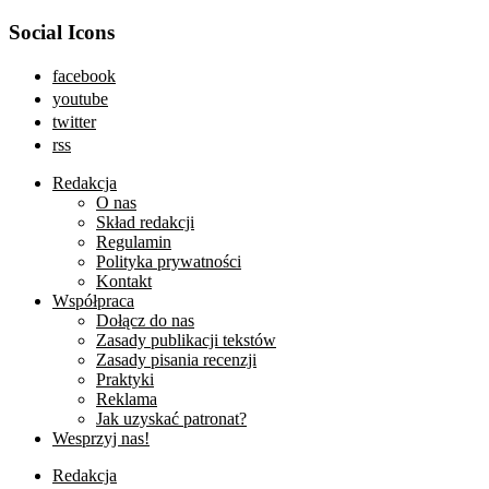
Social Icons
facebook
youtube
twitter
rss
Redakcja
O nas
Skład redakcji
Regulamin
Polityka prywatności
Kontakt
Współpraca
Dołącz do nas
Zasady publikacji tekstów
Zasady pisania recenzji
Praktyki
Reklama
Jak uzyskać patronat?
Wesprzyj nas!
Redakcja