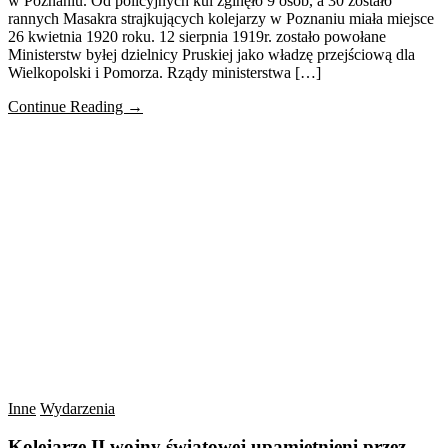
w Poznaniu. Od policyjnych kul zginęło 9 osób, a 30 zostało
rannych Masakra strajkujących kolejarzy w Poznaniu miała miejsce
26 kwietnia 1920 roku. 12 sierpnia 1919r. zostało powołane
Ministerstw byłej dzielnicy Pruskiej jako władzę przejściową dla
Wielkopolski i Pomorza. Rządy ministerstwa […]
Continue Reading →
Inne
Wydarzenia
Kolejarze II wojny światowej upamiętnieni przez