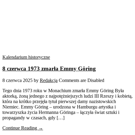
Kalendarium historyczne
8 czerwca 1973 zmarła Emmy Göring
8 czerwca 2025
by
Redakcja
Comments are Disabled
Tego dnia 1973 roku w Monachium zmarła Emmy Göring Była
aktorką, żoną jednego z najpotężniejszych ludzi III Rzeszy i kobietą,
która na krótko przejęła tytuł pierwszej damy nazistowskich
Niemiec. Emmy Göring – urodzona w Hamburgu artystka i
towarzyszka życia Hermanna Göringa – łączyła świat sztuki i
propagandy w czasach, gdy […]
Continue Reading →