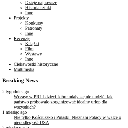
Dzieje najnowsze
Historia sztuki
Inne
Projekty
Konkursy
Patronaty
Inne
Recenzje
Książki
Film
Wystawy
Inne
Ciekawostki historyczne
Multimedia
Breaking News
2 tygodnie ago
Wczasy w PRL i dzieci, które miały się nie nudzić. Jak
państwo próbowało zorganizować idealny urlop dla
wszystkich?
1 miesiąc ago
Nie tylko Kościuszko i Pułaski. Nieznani Polacy w walce o
niepodległość USA
2 miesiące ago