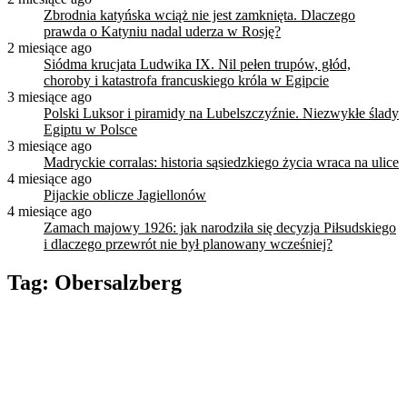
Zbrodnia katyńska wciąż nie jest zamknięta. Dlaczego
prawda o Katyniu nadal uderza w Rosję?
2 miesiące ago
Siódma krucjata Ludwika IX. Nil pełen trupów, głód,
choroby i katastrofa francuskiego króla w Egipcie
3 miesiące ago
Polski Luksor i piramidy na Lubelszczyźnie. Niezwykłe ślady
Egiptu w Polsce
3 miesiące ago
Madryckie corralas: historia sąsiedzkiego życia wraca na ulice
4 miesiące ago
Pijackie oblicze Jagiellonów
4 miesiące ago
Zamach majowy 1926: jak narodziła się decyzja Piłsudskiego
i dlaczego przewrót nie był planowany wcześniej?
Tag:
Obersalzberg