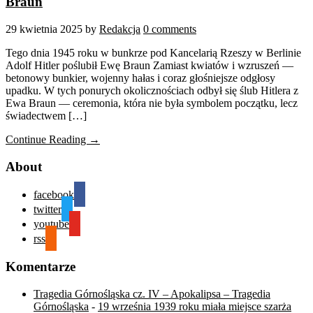
Braun
29 kwietnia 2025
by
Redakcja
0 comments
Tego dnia 1945 roku w bunkrze pod Kancelarią Rzeszy w Berlinie
Adolf Hitler poślubił Ewę Braun Zamiast kwiatów i wzruszeń —
betonowy bunkier, wojenny hałas i coraz głośniejsze odgłosy
upadku. W tych ponurych okolicznościach odbył się ślub Hitlera z
Ewa Braun — ceremonia, która nie była symbolem początku, lecz
świadectwem […]
Continue Reading →
About
facebook
twitter
youtube
rss
Komentarze
Tragedia Górnośląska cz. IV – Apokalipsa – Tragedia
Górnośląska
-
19 września 1939 roku miała miejsce szarża