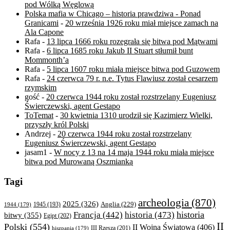
pod Wólką Węglową
Polska mafia w Chicago – historia prawdziwa - Ponad
Granicami
-
20 września 1926 roku miał miejsce zamach na
Ala Capone
Rafa
-
13 lipca 1666 roku rozegrała się bitwa pod Mątwami
Rafa
-
6 lipca 1685 roku Jakub II Stuart stłumił bunt
Mommonth’a
Rafa
-
5 lipca 1607 roku miała miejsce bitwa pod Guzowem
Rafa
-
24 czerwca 79 r. n.e. Tytus Flawiusz został cesarzem
rzymskim
gość
-
20 czerwca 1944 roku został rozstrzelany Eugeniusz
Świerczewski, agent Gestapo
ToTemat
-
30 kwietnia 1310 urodził się Kazimierz Wielki,
przyszły król Polski
Andrzej
-
20 czerwca 1944 roku został rozstrzelany
Eugeniusz Świerczewski, agent Gestapo
jasam1
-
W nocy z 13 na 14 maja 1944 roku miała miejsce
bitwa pod Murowaną Oszmianką
Tagi
archeologia
(870)
2025
(326)
Anglia
(229)
1944
(179)
1945
(193)
historia
Francja
(442)
historia
(473)
bitwy
(355)
Egipt
(202)
II
Polski
(554)
II Wojna Światowa
(406)
III Rzesza
(201)
hiszpania
(179)