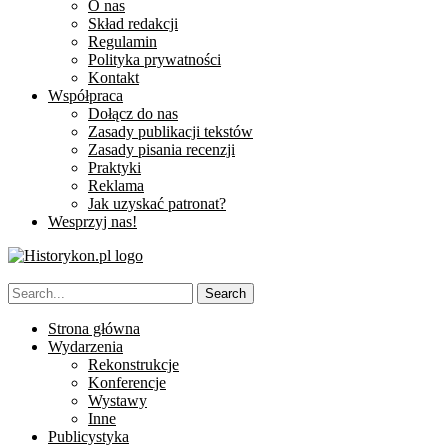
O nas
Skład redakcji
Regulamin
Polityka prywatności
Kontakt
Współpraca
Dołącz do nas
Zasady publikacji tekstów
Zasady pisania recenzji
Praktyki
Reklama
Jak uzyskać patronat?
Wesprzyj nas!
Strona główna
Wydarzenia
Rekonstrukcje
Konferencje
Wystawy
Inne
Publicystyka