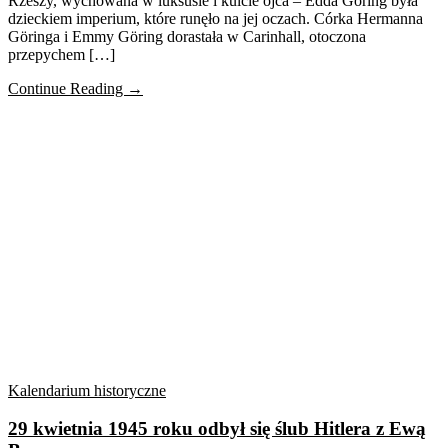
Rzeszy, wychowana w luksusie i kulcie ojca – Edda Göring była
dzieckiem imperium, które runęło na jej oczach. Córka Hermanna
Göringa i Emmy Göring dorastała w Carinhall, otoczona
przepychem […]
Continue Reading →
Kalendarium historyczne
29 kwietnia 1945 roku odbył się ślub Hitlera z Ewą