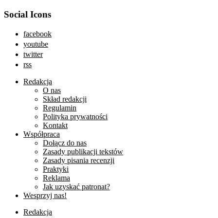
Social Icons
facebook
youtube
twitter
rss
Redakcja
O nas
Skład redakcji
Regulamin
Polityka prywatności
Kontakt
Współpraca
Dołącz do nas
Zasady publikacji tekstów
Zasady pisania recenzji
Praktyki
Reklama
Jak uzyskać patronat?
Wesprzyj nas!
Redakcja