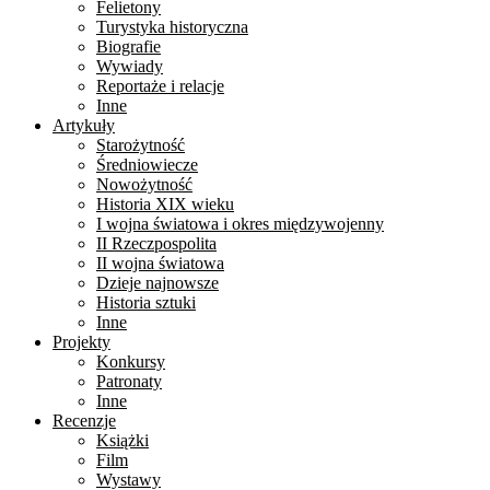
Felietony
Turystyka historyczna
Biografie
Wywiady
Reportaże i relacje
Inne
Artykuły
Starożytność
Średniowiecze
Nowożytność
Historia XIX wieku
I wojna światowa i okres międzywojenny
II Rzeczpospolita
II wojna światowa
Dzieje najnowsze
Historia sztuki
Inne
Projekty
Konkursy
Patronaty
Inne
Recenzje
Książki
Film
Wystawy