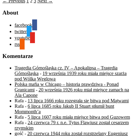
← Previous
1
2
3
Next →
About
facebook
twitter
youtube
rss
Komentarze
Tragedia Górnośląska cz. IV – Apokalipsa – Tragedia
Górnośląska
-
19 września 1939 roku miała miejsce szarża
pod Wólką Węglową
Polska mafia w Chicago – historia prawdziwa - Ponad
Granicami
-
20 września 1926 roku miał miejsce zamach na
Ala Capone
Rafa
-
13 lipca 1666 roku rozegrała się bitwa pod Mątwami
Rafa
-
6 lipca 1685 roku Jakub II Stuart stłumił bunt
Mommonth’a
Rafa
-
5 lipca 1607 roku miała miejsce bitwa pod Guzowem
Rafa
-
24 czerwca 79 r. n.e. Tytus Flawiusz został cesarzem
rzymskim
gość
-
20 czerwca 1944 roku został rozstrzelany Eugeniusz