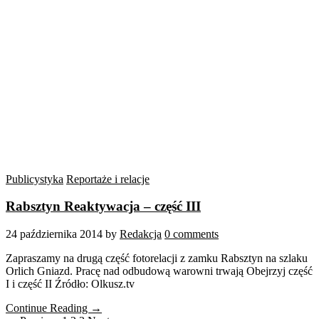
Publicystyka
Reportaże i relacje
Rabsztyn Reaktywacja – część III
24 października 2014
by
Redakcja
0 comments
Zapraszamy na drugą część fotorelacji z zamku Rabsztyn na szlaku
Orlich Gniazd. Pracę nad odbudową warowni trwają Obejrzyj część
I i część II Źródło: Olkusz.tv
Continue Reading →