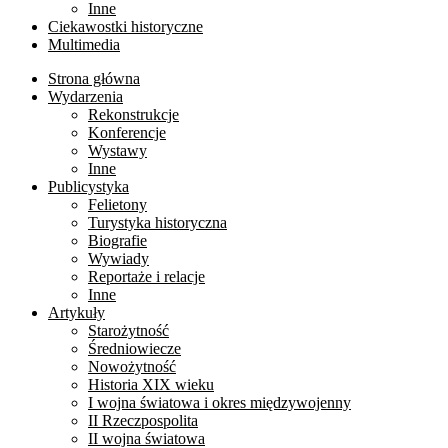
Inne
Ciekawostki historyczne
Multimedia
Strona główna
Wydarzenia
Rekonstrukcje
Konferencje
Wystawy
Inne
Publicystyka
Felietony
Turystyka historyczna
Biografie
Wywiady
Reportaże i relacje
Inne
Artykuły
Starożytność
Średniowiecze
Nowożytność
Historia XIX wieku
I wojna światowa i okres międzywojenny
II Rzeczpospolita
II wojna światowa