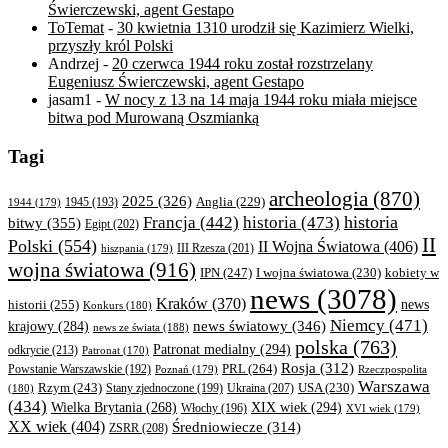
Świerczewski, agent Gestapo
ToTemat
-
30 kwietnia 1310 urodził się Kazimierz Wielki,
przyszły król Polski
Andrzej
-
20 czerwca 1944 roku został rozstrzelany
Eugeniusz Świerczewski, agent Gestapo
jasam1
-
W nocy z 13 na 14 maja 1944 roku miała miejsce
bitwa pod Murowaną Oszmianką
Tagi
archeologia
(870)
2025
(326)
Anglia
(229)
1944
(179)
1945
(193)
historia
Francja
(442)
historia
(473)
bitwy
(355)
Egipt
(202)
II
Polski
(554)
II Wojna Światowa
(406)
III Rzesza
(201)
hiszpania
(179)
wojna światowa
(916)
IPN
(247)
kobiety w
I wojna światowa
(230)
news
(3078)
Kraków
(370)
historii
(255)
news
Konkurs
(180)
Niemcy
(471)
news światowy
(346)
krajowy
(284)
news ze świata
(188)
polska
(763)
Patronat medialny
(294)
odkrycie
(213)
Patronat
(170)
Rosja
(312)
PRL
(264)
Powstanie Warszawskie
(192)
Poznań
(179)
Rzeczpospolita
Warszawa
Rzym
(243)
Ukraina
(207)
USA
(230)
(180)
Stany zjednoczone
(199)
(434)
XIX wiek
(294)
Wielka Brytania
(268)
Włochy
(196)
XVI wiek
(179)
XX wiek
(404)
Średniowiecze
(314)
ZSRR
(208)