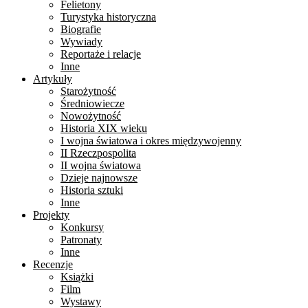
Felietony
Turystyka historyczna
Biografie
Wywiady
Reportaże i relacje
Inne
Artykuły
Starożytność
Średniowiecze
Nowożytność
Historia XIX wieku
I wojna światowa i okres międzywojenny
II Rzeczpospolita
II wojna światowa
Dzieje najnowsze
Historia sztuki
Inne
Projekty
Konkursy
Patronaty
Inne
Recenzje
Książki
Film
Wystawy