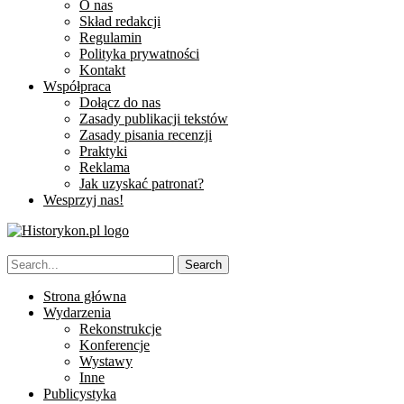
O nas
Skład redakcji
Regulamin
Polityka prywatności
Kontakt
Współpraca
Dołącz do nas
Zasady publikacji tekstów
Zasady pisania recenzji
Praktyki
Reklama
Jak uzyskać patronat?
Wesprzyj nas!
Strona główna
Wydarzenia
Rekonstrukcje
Konferencje
Wystawy
Inne
Publicystyka