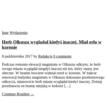
Inne
Wydarzenia
Herb Olkusza wyglądał kiedyś inaczej. Miał orła w
koronie
8 października 2017
by
Redakcja
0 comments
Podczas remontu elewacji magistratu w Olkuszu odkryto, że herb
owego miasta wyglądał niegdyś inaczej niż ten, który znany jest
obecnie. W bramie bowiem widniał orzeł w koronie. W trakcie
renowacji budynku magistratu w Olkuszu dokonano przełomowego
odkrycia, mianowicie herb miasta wyglądał kiedyś inaczej. Dzisiaj
przedstawia on bramę miejską w kolorze […]
Continue Reading →