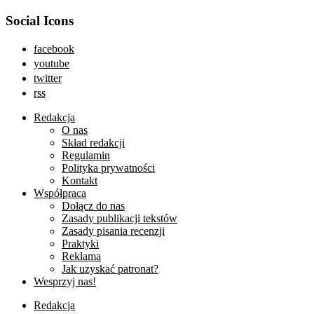
Social Icons
facebook
youtube
twitter
rss
Redakcja
O nas
Skład redakcji
Regulamin
Polityka prywatności
Kontakt
Współpraca
Dołącz do nas
Zasady publikacji tekstów
Zasady pisania recenzji
Praktyki
Reklama
Jak uzyskać patronat?
Wesprzyj nas!
Redakcja