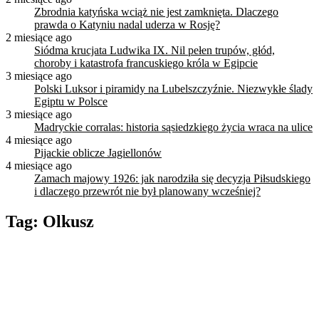
Zbrodnia katyńska wciąż nie jest zamknięta. Dlaczego
prawda o Katyniu nadal uderza w Rosję?
2 miesiące ago
Siódma krucjata Ludwika IX. Nil pełen trupów, głód,
choroby i katastrofa francuskiego króla w Egipcie
3 miesiące ago
Polski Luksor i piramidy na Lubelszczyźnie. Niezwykłe ślady
Egiptu w Polsce
3 miesiące ago
Madryckie corralas: historia sąsiedzkiego życia wraca na ulice
4 miesiące ago
Pijackie oblicze Jagiellonów
4 miesiące ago
Zamach majowy 1926: jak narodziła się decyzja Piłsudskiego
i dlaczego przewrót nie był planowany wcześniej?
Tag:
Olkusz