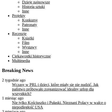
Dzieje najnowsze
Historia sztuki
Inne
Projekty
Konkursy
Patronaty
Inne
Recenzje
Książki
Film
Wystawy
Inne
Ciekawostki historyczne
Multimedia
Breaking News
2 tygodnie ago
Wczasy w PRL i dzieci, które miały się nie nudzić. Jak
państwo próbowało zorganizować idealny urlop dla
wszystkich?
1 miesiąc ago
Nie tylko Kościuszko i Pułaski. Nieznani Polacy w walce o
niepodległość USA
2 miesiące ago