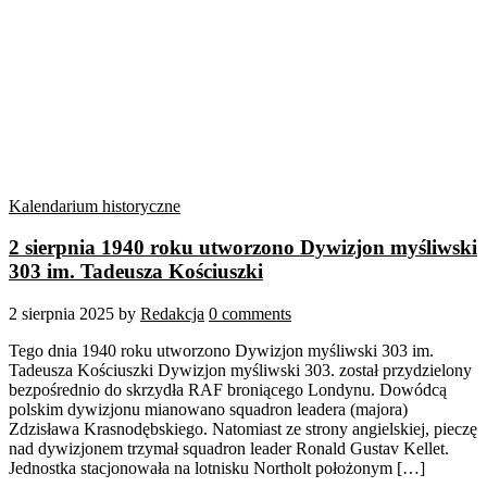
Kalendarium historyczne
2 sierpnia 1940 roku utworzono Dywizjon myśliwski
303 im. Tadeusza Kościuszki
2 sierpnia 2025
by
Redakcja
0 comments
Tego dnia 1940 roku utworzono Dywizjon myśliwski 303 im.
Tadeusza Kościuszki Dywizjon myśliwski 303. został przydzielony
bezpośrednio do skrzydła RAF broniącego Londynu. Dowódcą
polskim dywizjonu mianowano squadron leadera (majora)
Zdzisława Krasnodębskiego. Natomiast ze strony angielskiej, pieczę
nad dywizjonem trzymał squadron leader Ronald Gustav Kellet.
Jednostka stacjonowała na lotnisku Northolt położonym […]