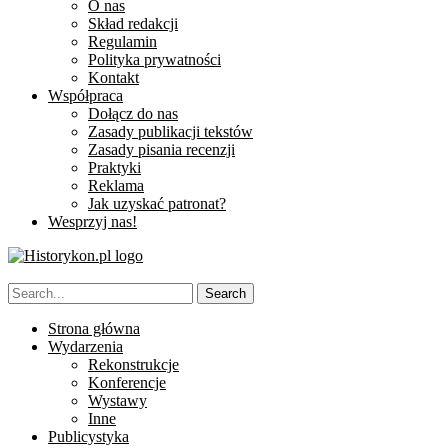
O nas
Skład redakcji
Regulamin
Polityka prywatności
Kontakt
Współpraca
Dołącz do nas
Zasady publikacji tekstów
Zasady pisania recenzji
Praktyki
Reklama
Jak uzyskać patronat?
Wesprzyj nas!
Strona główna
Wydarzenia
Rekonstrukcje
Konferencje
Wystawy
Inne
Publicystyka