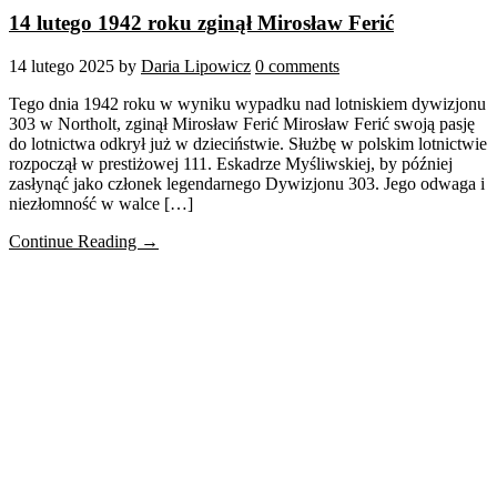
14 lutego 1942 roku zginął Mirosław Ferić
14 lutego 2025
by
Daria Lipowicz
0 comments
Tego dnia 1942 roku w wyniku wypadku nad lotniskiem dywizjonu
303 w Northolt, zginął Mirosław Ferić Mirosław Ferić swoją pasję
do lotnictwa odkrył już w dzieciństwie. Służbę w polskim lotnictwie
rozpoczął w prestiżowej 111. Eskadrze Myśliwskiej, by później
zasłynąć jako członek legendarnego Dywizjonu 303. Jego odwaga i
niezłomność w walce […]
Continue Reading →