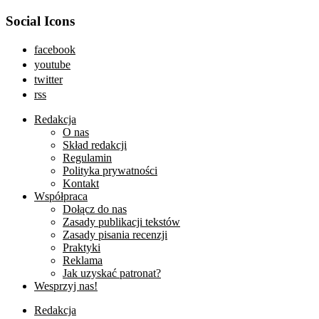
Social Icons
facebook
youtube
twitter
rss
Redakcja
O nas
Skład redakcji
Regulamin
Polityka prywatności
Kontakt
Współpraca
Dołącz do nas
Zasady publikacji tekstów
Zasady pisania recenzji
Praktyki
Reklama
Jak uzyskać patronat?
Wesprzyj nas!
Redakcja