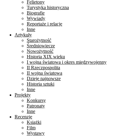
Felietony
Turystyka historyczna
Biografie
Wywiady
Reportaże i relacje
Inne
Artykuły
Starożytność
Średniowiecze
Nowożytność
Historia XIX wieku
I wojna światowa i okres międzywojenny
II Rzeczpospolita
II wojna światowa
Dzieje najnowsze
Historia sztuki
Inne
Projekty
Konkursy
Patronaty
Inne
Recenzje
Książki
Film
Wystawy