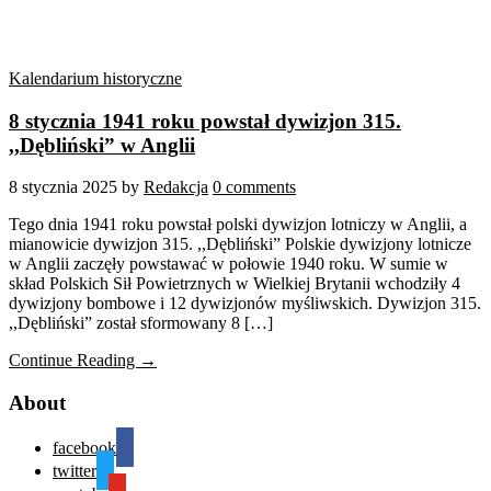
Kalendarium historyczne
8 stycznia 1941 roku powstał dywizjon 315.
,,Dębliński” w Anglii
8 stycznia 2025
by
Redakcja
0 comments
Tego dnia 1941 roku powstał polski dywizjon lotniczy w Anglii, a
mianowicie dywizjon 315. ,,Dębliński” Polskie dywizjony lotnicze
w Anglii zaczęły powstawać w połowie 1940 roku. W sumie w
skład Polskich Sił Powietrznych w Wielkiej Brytanii wchodziły 4
dywizjony bombowe i 12 dywizjonów myśliwskich. Dywizjon 315.
,,Dębliński” został sformowany 8 […]
Continue Reading →
About
facebook
twitter