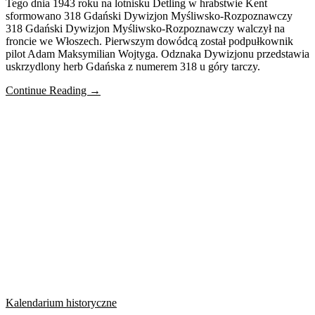
Tego dnia 1943 roku na lotnisku Detling w hrabstwie Kent
sformowano 318 Gdański Dywizjon Myśliwsko-Rozpoznawczy
318 Gdański Dywizjon Myśliwsko-Rozpoznawczy walczył na
froncie we Włoszech. Pierwszym dowódcą został podpułkownik
pilot Adam Maksymilian Wojtyga. Odznaka Dywizjonu przedstawia
uskrzydlony herb Gdańska z numerem 318 u góry tarczy.
Continue Reading →
Kalendarium historyczne