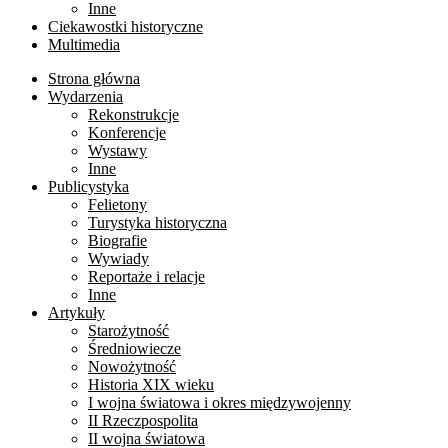
Inne
Ciekawostki historyczne
Multimedia
Strona główna
Wydarzenia
Rekonstrukcje
Konferencje
Wystawy
Inne
Publicystyka
Felietony
Turystyka historyczna
Biografie
Wywiady
Reportaże i relacje
Inne
Artykuły
Starożytność
Średniowiecze
Nowożytność
Historia XIX wieku
I wojna światowa i okres międzywojenny
II Rzeczpospolita
II wojna światowa