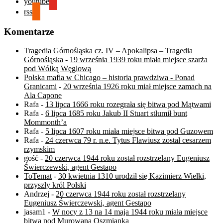
youtube
rss
Komentarze
Tragedia Górnośląska cz. IV – Apokalipsa – Tragedia
Górnośląska
-
19 września 1939 roku miała miejsce szarża
pod Wólką Węglową
Polska mafia w Chicago – historia prawdziwa - Ponad
Granicami
-
20 września 1926 roku miał miejsce zamach na
Ala Capone
Rafa
-
13 lipca 1666 roku rozegrała się bitwa pod Mątwami
Rafa
-
6 lipca 1685 roku Jakub II Stuart stłumił bunt
Mommonth’a
Rafa
-
5 lipca 1607 roku miała miejsce bitwa pod Guzowem
Rafa
-
24 czerwca 79 r. n.e. Tytus Flawiusz został cesarzem
rzymskim
gość
-
20 czerwca 1944 roku został rozstrzelany Eugeniusz
Świerczewski, agent Gestapo
ToTemat
-
30 kwietnia 1310 urodził się Kazimierz Wielki,
przyszły król Polski
Andrzej
-
20 czerwca 1944 roku został rozstrzelany
Eugeniusz Świerczewski, agent Gestapo
jasam1
-
W nocy z 13 na 14 maja 1944 roku miała miejsce
bitwa pod Murowaną Oszmianką