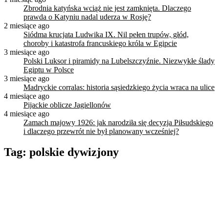
Zbrodnia katyńska wciąż nie jest zamknięta. Dlaczego
prawda o Katyniu nadal uderza w Rosję?
2 miesiące ago
Siódma krucjata Ludwika IX. Nil pełen trupów, głód,
choroby i katastrofa francuskiego króla w Egipcie
3 miesiące ago
Polski Luksor i piramidy na Lubelszczyźnie. Niezwykłe ślady
Egiptu w Polsce
3 miesiące ago
Madryckie corralas: historia sąsiedzkiego życia wraca na ulice
4 miesiące ago
Pijackie oblicze Jagiellonów
4 miesiące ago
Zamach majowy 1926: jak narodziła się decyzja Piłsudskiego
i dlaczego przewrót nie był planowany wcześniej?
Tag:
polskie dywizjony