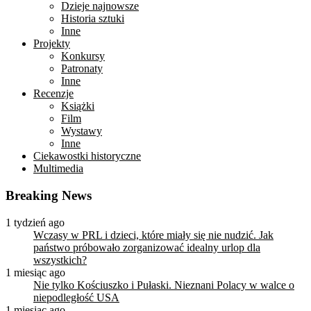
Dzieje najnowsze
Historia sztuki
Inne
Projekty
Konkursy
Patronaty
Inne
Recenzje
Książki
Film
Wystawy
Inne
Ciekawostki historyczne
Multimedia
Breaking News
1 tydzień ago
Wczasy w PRL i dzieci, które miały się nie nudzić. Jak
państwo próbowało zorganizować idealny urlop dla
wszystkich?
1 miesiąc ago
Nie tylko Kościuszko i Pułaski. Nieznani Polacy w walce o
niepodległość USA
1 miesiąc ago