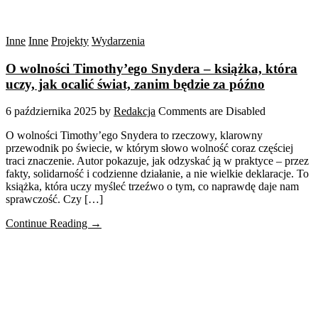
Inne
Inne
Projekty
Wydarzenia
O wolności Timothy’ego Snydera – książka, która
uczy, jak ocalić świat, zanim będzie za późno
6 października 2025
by
Redakcja
Comments are Disabled
O wolności Timothy’ego Snydera to rzeczowy, klarowny
przewodnik po świecie, w którym słowo wolność coraz częściej
traci znaczenie. Autor pokazuje, jak odzyskać ją w praktyce – przez
fakty, solidarność i codzienne działanie, a nie wielkie deklaracje. To
książka, która uczy myśleć trzeźwo o tym, co naprawdę daje nam
sprawczość. Czy […]
Continue Reading →