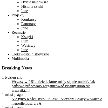
Dzieje najnowsze
Historia sztuki
Inne
Projekty
Konkursy
Patronaty
Inne
Recenzje
Książki
Film
Wystawy
Inne
Ciekawostki historyczne
Multimedia
Breaking News
1 tydzień ago
Wczasy w PRL i dzieci, które miały się nie nudzić. Jak
państwo próbowało zorganizować idealny urlop dla
wszystkich?
1 miesiąc ago
Nie tylko Kościuszko i Pułaski. Nieznani Polacy w walce o
niepodległość USA
1 miesiąc ago