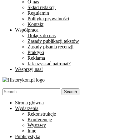
O nas
Skład redakcji
Regulamin
Polityka prywatności
Kontakt
Współpraca
Dołącz do nas
Zasady publikacji tekstów
Zasady pisania recenzji
Praktyki
Reklama
Jak uzyskać patronat?
Wesprzyj nas!
Strona główna
Wydarzenia
Rekonstrukcje
Konferencje
Wystawy
Inne
Publicystyka