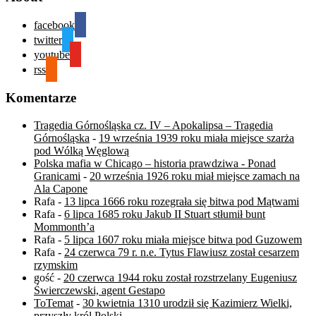
facebook
twitter
youtube
rss
Komentarze
Tragedia Górnośląska cz. IV – Apokalipsa – Tragedia
Górnośląska
-
19 września 1939 roku miała miejsce szarża
pod Wólką Węglową
Polska mafia w Chicago – historia prawdziwa - Ponad
Granicami
-
20 września 1926 roku miał miejsce zamach na
Ala Capone
Rafa
-
13 lipca 1666 roku rozegrała się bitwa pod Mątwami
Rafa
-
6 lipca 1685 roku Jakub II Stuart stłumił bunt
Mommonth’a
Rafa
-
5 lipca 1607 roku miała miejsce bitwa pod Guzowem
Rafa
-
24 czerwca 79 r. n.e. Tytus Flawiusz został cesarzem
rzymskim
gość
-
20 czerwca 1944 roku został rozstrzelany Eugeniusz
Świerczewski, agent Gestapo
ToTemat
-
30 kwietnia 1310 urodził się Kazimierz Wielki,
przyszły król Polski