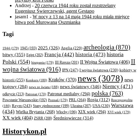
Andrzej
-
20 czerwca 1944 roku został rozstrzelany
Eugeniusz Świerczewski, agent Gestapo
jasam1
-
W nocy z 13 na 14 maja 1944 roku miała miejsce
bitwa pod Murowaną Oszmianką
Tagi
archeologia
(870)
2025
(326)
Anglia
(229)
1944
(179)
1945
(193)
historia
Francja
(442)
historia
(473)
bitwy
(355)
Egipt
(202)
II
Polski
(554)
II Wojna Światowa
(406)
III Rzesza
(201)
hiszpania
(179)
wojna światowa
(916)
IPN
(247)
kobiety w
I wojna światowa
(230)
news
(3078)
Kraków
(370)
historii
(255)
news
Konkurs
(180)
Niemcy
(471)
news światowy
(346)
krajowy
(284)
news ze świata
(188)
polska
(763)
Patronat medialny
(294)
odkrycie
(213)
Patronat
(170)
Rosja
(312)
PRL
(264)
Powstanie Warszawskie
(192)
Poznań
(179)
Rzeczpospolita
Warszawa
Rzym
(243)
Ukraina
(207)
USA
(230)
(180)
Stany zjednoczone
(199)
(434)
XIX wiek
(294)
Wielka Brytania
(268)
Włochy
(196)
XVI wiek
(179)
XX wiek
(404)
Średniowiecze
(314)
ZSRR
(208)
Historykon.pl