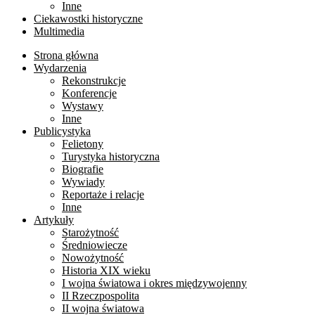
Inne
Ciekawostki historyczne
Multimedia
Strona główna
Wydarzenia
Rekonstrukcje
Konferencje
Wystawy
Inne
Publicystyka
Felietony
Turystyka historyczna
Biografie
Wywiady
Reportaże i relacje
Inne
Artykuły
Starożytność
Średniowiecze
Nowożytność
Historia XIX wieku
I wojna światowa i okres międzywojenny
II Rzeczpospolita
II wojna światowa