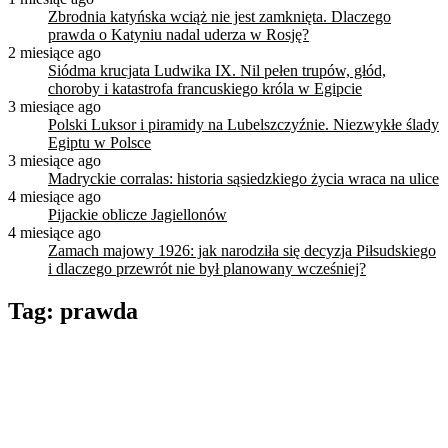
Zbrodnia katyńska wciąż nie jest zamknięta. Dlaczego
prawda o Katyniu nadal uderza w Rosję?
2 miesiące ago
Siódma krucjata Ludwika IX. Nil pełen trupów, głód,
choroby i katastrofa francuskiego króla w Egipcie
3 miesiące ago
Polski Luksor i piramidy na Lubelszczyźnie. Niezwykłe ślady
Egiptu w Polsce
3 miesiące ago
Madryckie corralas: historia sąsiedzkiego życia wraca na ulice
4 miesiące ago
Pijackie oblicze Jagiellonów
4 miesiące ago
Zamach majowy 1926: jak narodziła się decyzja Piłsudskiego
i dlaczego przewrót nie był planowany wcześniej?
Tag:
prawda