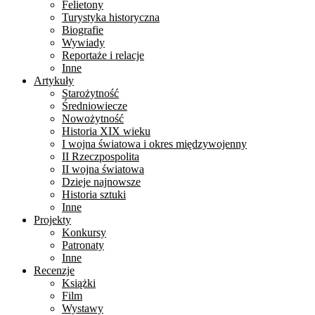
Felietony
Turystyka historyczna
Biografie
Wywiady
Reportaże i relacje
Inne
Artykuły
Starożytność
Średniowiecze
Nowożytność
Historia XIX wieku
I wojna światowa i okres międzywojenny
II Rzeczpospolita
II wojna światowa
Dzieje najnowsze
Historia sztuki
Inne
Projekty
Konkursy
Patronaty
Inne
Recenzje
Książki
Film
Wystawy