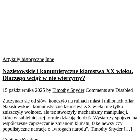
Artykuły historyczne
Inne
Nazistowskie i komunistyczne kłamstwa XX wieku.
Dlaczego wciąż w nie wierzymy?
15 października 2025
by
Timothy Snyder
Comments are Disabled
Zaczynało się od słów, kończyło na ruinach miast i milionach ofiar.
Nazistowskie i komunistyczne kłamstwa XX wieku nie tylko
zniszczyły wolność, ale też stworzyły mechanizmy manipulacji,
które w subtelniejszej formie działają do dziś. Wystarczy spojrzeć na
współczesne zaprzeczanie zmianom klimatu, fake newsy czy
populistyczne narracje o „wrogach narodu”. Timothy Snyder […]
Continue Reading →