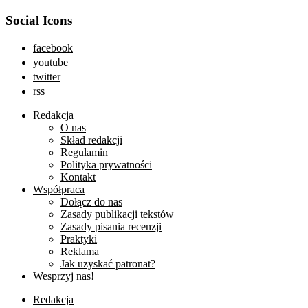
Social Icons
facebook
youtube
twitter
rss
Redakcja
O nas
Skład redakcji
Regulamin
Polityka prywatności
Kontakt
Współpraca
Dołącz do nas
Zasady publikacji tekstów
Zasady pisania recenzji
Praktyki
Reklama
Jak uzyskać patronat?
Wesprzyj nas!
Redakcja