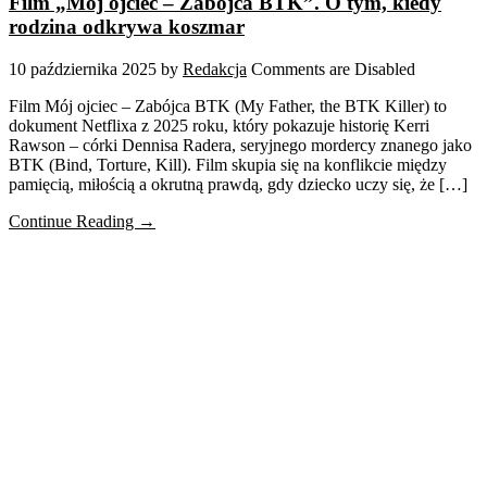
Film „Mój ojciec – Zabójca BTK”. O tym, kiedy
rodzina odkrywa koszmar
10 października 2025
by
Redakcja
Comments are Disabled
Film Mój ojciec – Zabójca BTK (My Father, the BTK Killer) to
dokument Netflixa z 2025 roku, który pokazuje historię Kerri
Rawson – córki Dennisa Radera, seryjnego mordercy znanego jako
BTK (Bind, Torture, Kill). Film skupia się na konflikcie między
pamięcią, miłością a okrutną prawdą, gdy dziecko uczy się, że […]
Continue Reading →