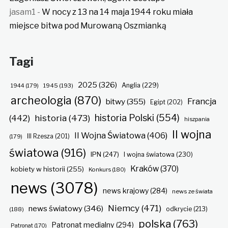
jasam1
-
W nocy z 13 na 14 maja 1944 roku miała
miejsce bitwa pod Murowaną Oszmianką
Tagi
2025
(326)
Anglia
(229)
1944
(179)
1945
(193)
archeologia
(870)
Francja
bitwy
(355)
Egipt
(202)
historia Polski
(554)
historia
(473)
(442)
hiszpania
II wojna
II Wojna Światowa
(406)
(179)
III Rzesza
(201)
światowa
(916)
IPN
(247)
I wojna światowa
(230)
Kraków
(370)
kobiety w historii
(255)
Konkurs
(180)
news
(3078)
news krajowy
(284)
news ze świata
Niemcy
(471)
news światowy
(346)
odkrycie
(213)
(188)
polska
(763)
Patronat medialny
(294)
Patronat
(170)