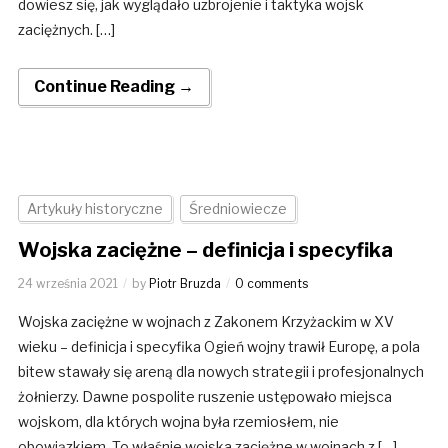
dowiesz się, jak wyglądało uzbrojenie i taktyka wojsk
zaciężnych. […]
Continue Reading →
Artykuły historyczne
Średniowiecze
Wojska zaciężne – definicja i specyfika
24 września 2021
by
Piotr Bruzda
0 comments
Wojska zaciężne w wojnach z Zakonem Krzyżackim w XV
wieku – definicja i specyfika Ogień wojny trawił Europę, a pola
bitew stawały się areną dla nowych strategii i profesjonalnych
żołnierzy. Dawne pospolite ruszenie ustępowało miejsca
wojskom, dla których wojna była rzemiosłem, nie
obowiązkiem. To właśnie wojska zaciężne w wojnach z […]