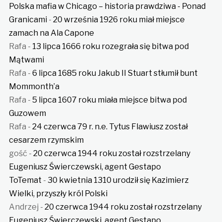
Polska mafia w Chicago – historia prawdziwa - Ponad
Granicami
-
20 września 1926 roku miał miejsce
zamach na Ala Capone
Rafa
-
13 lipca 1666 roku rozegrała się bitwa pod
Mątwami
Rafa
-
6 lipca 1685 roku Jakub II Stuart stłumił bunt
Mommonth’a
Rafa
-
5 lipca 1607 roku miała miejsce bitwa pod
Guzowem
Rafa
-
24 czerwca 79 r. n.e. Tytus Flawiusz został
cesarzem rzymskim
gość
-
20 czerwca 1944 roku został rozstrzelany
Eugeniusz Świerczewski, agent Gestapo
ToTemat
-
30 kwietnia 1310 urodził się Kazimierz
Wielki, przyszły król Polski
Andrzej
-
20 czerwca 1944 roku został rozstrzelany
Eugeniusz Świerczewski, agent Gestapo