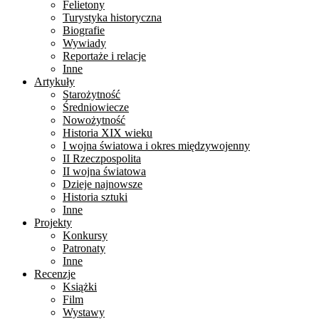
Felietony
Turystyka historyczna
Biografie
Wywiady
Reportaże i relacje
Inne
Artykuły
Starożytność
Średniowiecze
Nowożytność
Historia XIX wieku
I wojna światowa i okres międzywojenny
II Rzeczpospolita
II wojna światowa
Dzieje najnowsze
Historia sztuki
Inne
Projekty
Konkursy
Patronaty
Inne
Recenzje
Książki
Film
Wystawy