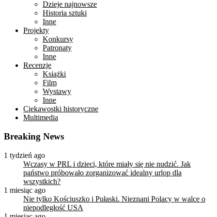
Dzieje najnowsze
Historia sztuki
Inne
Projekty
Konkursy
Patronaty
Inne
Recenzje
Książki
Film
Wystawy
Inne
Ciekawostki historyczne
Multimedia
Breaking News
1 tydzień ago
Wczasy w PRL i dzieci, które miały się nie nudzić. Jak
państwo próbowało zorganizować idealny urlop dla
wszystkich?
1 miesiąc ago
Nie tylko Kościuszko i Pułaski. Nieznani Polacy w walce o
niepodległość USA
1 miesiąc ago