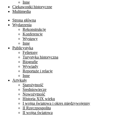
Inne
Ciekawostki historyczne
Multimedia
Strona główna
Wydarzenia
Rekonstrukcje
Konferencje
Wystawy
Inne
Publicystyka
Felietony
Turystyka historyczna
Biografie
Wywiady
Reportaże i relacje
Inne
Artykuły
Starożytność
Średniowiecze
Nowożytność
Historia XIX wieku
I wojna światowa i okres międzywojenny
II Rzeczpospolita
II wojna światowa