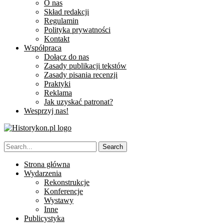
O nas
Skład redakcji
Regulamin
Polityka prywatności
Kontakt
Współpraca
Dołącz do nas
Zasady publikacji tekstów
Zasady pisania recenzji
Praktyki
Reklama
Jak uzyskać patronat?
Wesprzyj nas!
Strona główna
Wydarzenia
Rekonstrukcje
Konferencje
Wystawy
Inne
Publicystyka