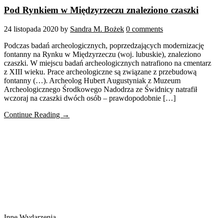
Pod Rynkiem w Międzyrzeczu znaleziono czaszki
24 listopada 2020
by
Sandra M. Bożek
0 comments
Podczas badań archeologicznych, poprzedzających modernizację
fontanny na Rynku w Międzyrzeczu (woj. lubuskie), znaleziono
czaszki. W miejscu badań archeologicznych natrafiono na cmentarz
z XIII wieku. Prace archeologiczne są związane z przebudową
fontanny (…). Archeolog Hubert Augustyniak z Muzeum
Archeologicznego Środkowego Nadodrza ze Świdnicy natrafił
wczoraj na czaszki dwóch osób – prawdopodobnie […]
Continue Reading →
Inne
Wydarzenia