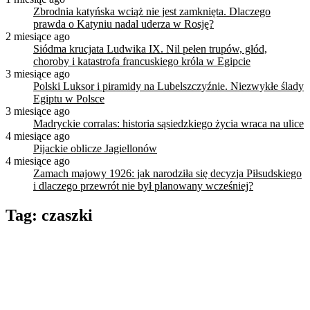
Zbrodnia katyńska wciąż nie jest zamknięta. Dlaczego
prawda o Katyniu nadal uderza w Rosję?
2 miesiące ago
Siódma krucjata Ludwika IX. Nil pełen trupów, głód,
choroby i katastrofa francuskiego króla w Egipcie
3 miesiące ago
Polski Luksor i piramidy na Lubelszczyźnie. Niezwykłe ślady
Egiptu w Polsce
3 miesiące ago
Madryckie corralas: historia sąsiedzkiego życia wraca na ulice
4 miesiące ago
Pijackie oblicze Jagiellonów
4 miesiące ago
Zamach majowy 1926: jak narodziła się decyzja Piłsudskiego
i dlaczego przewrót nie był planowany wcześniej?
Tag:
czaszki