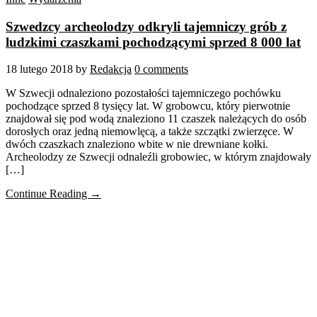
Szwedzcy archeolodzy odkryli tajemniczy grób z
ludzkimi czaszkami pochodzącymi sprzed 8 000 lat
18 lutego 2018
by
Redakcja
0 comments
W Szwecji odnaleziono pozostałości tajemniczego pochówku
pochodzące sprzed 8 tysięcy lat. W grobowcu, który pierwotnie
znajdował się pod wodą znaleziono 11 czaszek należących do osób
dorosłych oraz jedną niemowlęcą, a także szczątki zwierzęce. W
dwóch czaszkach znaleziono wbite w nie drewniane kołki.
Archeolodzy ze Szwecji odnaleźli grobowiec, w którym znajdowały
[…]
Continue Reading →