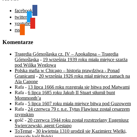
facebook
twitter
youtube
rss
Komentarze
Tragedia Górnośląska cz. IV – Apokalipsa – Tragedia
Górnośląska
-
19 września 1939 roku miała miejsce szarża
pod Wólką Węglową
Polska mafia w Chicago – historia prawdziwa - Ponad
Granicami
-
20 września 1926 roku miał miejsce zamach na
Ala Capone
Rafa
-
13 lipca 1666 roku rozegrała się bitwa pod Mątwami
Rafa
-
6 lipca 1685 roku Jakub II Stuart stłumił bunt
Mommonth’a
Rafa
-
5 lipca 1607 roku miała miejsce bitwa pod Guzowem
Rafa
-
24 czerwca 79 r. n.e. Tytus Flawiusz został cesarzem
rzymskim
gość
-
20 czerwca 1944 roku został rozstrzelany Eugeniusz
Świerczewski, agent Gestapo
ToTemat
-
30 kwietnia 1310 urodził się Kazimierz Wielki,
przyszły król Polski