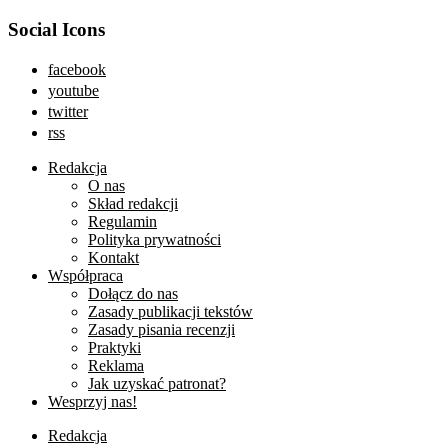
Social Icons
facebook
youtube
twitter
rss
Redakcja
O nas
Skład redakcji
Regulamin
Polityka prywatności
Kontakt
Współpraca
Dołącz do nas
Zasady publikacji tekstów
Zasady pisania recenzji
Praktyki
Reklama
Jak uzyskać patronat?
Wesprzyj nas!
Redakcja