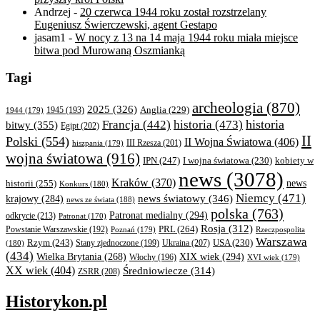
Andrzej
-
20 czerwca 1944 roku został rozstrzelany
Eugeniusz Świerczewski, agent Gestapo
jasam1
-
W nocy z 13 na 14 maja 1944 roku miała miejsce
bitwa pod Murowaną Oszmianką
Tagi
archeologia
(870)
2025
(326)
Anglia
(229)
1944
(179)
1945
(193)
historia
Francja
(442)
historia
(473)
bitwy
(355)
Egipt
(202)
II
Polski
(554)
II Wojna Światowa
(406)
III Rzesza
(201)
hiszpania
(179)
wojna światowa
(916)
IPN
(247)
kobiety w
I wojna światowa
(230)
news
(3078)
Kraków
(370)
historii
(255)
news
Konkurs
(180)
Niemcy
(471)
news światowy
(346)
krajowy
(284)
news ze świata
(188)
polska
(763)
Patronat medialny
(294)
odkrycie
(213)
Patronat
(170)
Rosja
(312)
PRL
(264)
Powstanie Warszawskie
(192)
Poznań
(179)
Rzeczpospolita
Warszawa
Rzym
(243)
Ukraina
(207)
USA
(230)
(180)
Stany zjednoczone
(199)
(434)
XIX wiek
(294)
Wielka Brytania
(268)
Włochy
(196)
XVI wiek
(179)
XX wiek
(404)
Średniowiecze
(314)
ZSRR
(208)
Historykon.pl