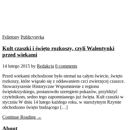
Felietony
Publicystyka
Kult czaszki i święto rozkoszy, czyli Walentynki
przed wiekami
14 lutego 2015
by
Redakcja
0 comments
Przed wiekami obchodzone było niemal na całym świecie, święto
rozkoszy, które wiązało się z oddawaniem czci zwierzęcej czaszce.
Stowarzyszenie Historyczne Wspomnienie z regionu
świętokrzyskiego, postanowiło szeregiem pokazów, przybliżyć
czytelnikom, sedno tego zapomnianego już święta. Kult czaszki w
styczniu W dniu 14 lutego każdego roku, w starożytnym Rzymie
obchodzono święto budzącego […]
Continue Reading →
About