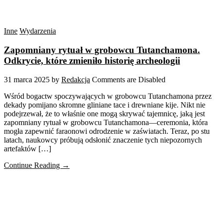
Inne
Wydarzenia
Zapomniany rytuał w grobowcu Tutanchamona.
Odkrycie, które zmieniło historię archeologii
31 marca 2025
by
Redakcja
Comments are Disabled
Wśród bogactw spoczywających w grobowcu Tutanchamona przez
dekady pomijano skromne gliniane tace i drewniane kije. Nikt nie
podejrzewał, że to właśnie one mogą skrywać tajemnicę, jaką jest
zapomniany rytuał w grobowcu Tutanchamona—ceremonia, która
mogła zapewnić faraonowi odrodzenie w zaświatach. Teraz, po stu
latach, naukowcy próbują odsłonić znaczenie tych niepozornych
artefaktów […]
Continue Reading →