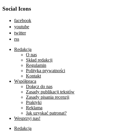
Social Icons
facebook
youtube
twitter
rss
Redakcja
O nas
Skład redakcji
Regulamin
Polityka prywatności
Kontakt
Współpraca
Dołącz do nas
Zasady publikacji tekstów
Zasady pisania recenzji
Praktyki
Reklama
Jak uzyskać patronat?
Wesprzyj nas!
Redakcja