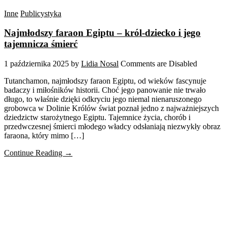
Inne
Publicystyka
Najmłodszy faraon Egiptu – król-dziecko i jego
tajemnicza śmierć
1 października 2025
by
Lidia Nosal
Comments are Disabled
Tutanchamon, najmłodszy faraon Egiptu, od wieków fascynuje
badaczy i miłośników historii. Choć jego panowanie nie trwało
długo, to właśnie dzięki odkryciu jego niemal nienaruszonego
grobowca w Dolinie Królów świat poznał jedno z najważniejszych
dziedzictw starożytnego Egiptu. Tajemnice życia, chorób i
przedwczesnej śmierci młodego władcy odsłaniają niezwykły obraz
faraona, który mimo […]
Continue Reading →