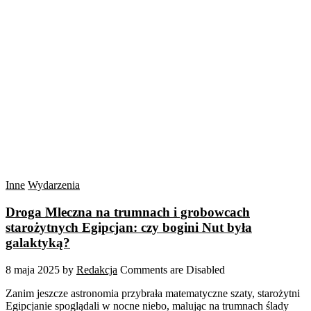
Inne
Wydarzenia
Droga Mleczna na trumnach i grobowcach
starożytnych Egipcjan: czy bogini Nut była
galaktyką?
8 maja 2025
by
Redakcja
Comments are Disabled
Zanim jeszcze astronomia przybrała matematyczne szaty, starożytni
Egipcjanie spoglądali w nocne niebo, malując na trumnach ślady