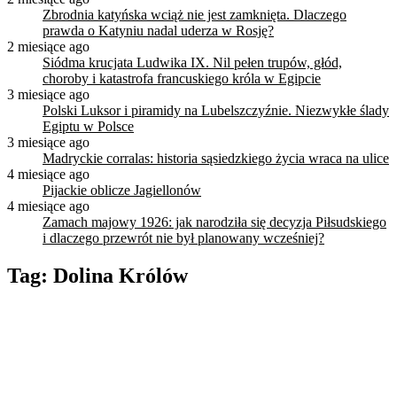
Zbrodnia katyńska wciąż nie jest zamknięta. Dlaczego
prawda o Katyniu nadal uderza w Rosję?
2 miesiące ago
Siódma krucjata Ludwika IX. Nil pełen trupów, głód,
choroby i katastrofa francuskiego króla w Egipcie
3 miesiące ago
Polski Luksor i piramidy na Lubelszczyźnie. Niezwykłe ślady
Egiptu w Polsce
3 miesiące ago
Madryckie corralas: historia sąsiedzkiego życia wraca na ulice
4 miesiące ago
Pijackie oblicze Jagiellonów
4 miesiące ago
Zamach majowy 1926: jak narodziła się decyzja Piłsudskiego
i dlaczego przewrót nie był planowany wcześniej?
Tag:
Dolina Królów