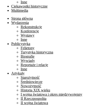
Inne
Ciekawostki historyczne
Multimedia
Strona główna
Wydarzenia
Rekonstrukcje
Konferencje
Wystawy
Inne
Publicystyka
Felietony
Turystyka historyczna
Biografie
Wywiady
Reportaże i relacje
Inne
Artykuły
Starożytność
Średniowiecze
Nowożytność
Historia XIX wieku
I wojna światowa i okres międzywojenny
II Rzeczpospolita
II wojna światowa