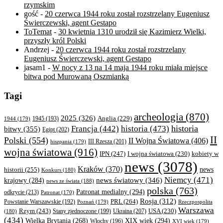
rzymskim
gość
-
20 czerwca 1944 roku został rozstrzelany Eugeniusz
Świerczewski, agent Gestapo
ToTemat
-
30 kwietnia 1310 urodził się Kazimierz Wielki,
przyszły król Polski
Andrzej
-
20 czerwca 1944 roku został rozstrzelany
Eugeniusz Świerczewski, agent Gestapo
jasam1
-
W nocy z 13 na 14 maja 1944 roku miała miejsce
bitwa pod Murowaną Oszmianką
Tagi
archeologia
(870)
2025
(326)
Anglia
(229)
1944
(179)
1945
(193)
historia
Francja
(442)
historia
(473)
bitwy
(355)
Egipt
(202)
II
Polski
(554)
II Wojna Światowa
(406)
III Rzesza
(201)
hiszpania
(179)
wojna światowa
(916)
IPN
(247)
kobiety w
I wojna światowa
(230)
news
(3078)
Kraków
(370)
historii
(255)
news
Konkurs
(180)
Niemcy
(471)
news światowy
(346)
krajowy
(284)
news ze świata
(188)
polska
(763)
Patronat medialny
(294)
odkrycie
(213)
Patronat
(170)
Rosja
(312)
PRL
(264)
Powstanie Warszawskie
(192)
Poznań
(179)
Rzeczpospolita
Warszawa
Rzym
(243)
Ukraina
(207)
USA
(230)
(180)
Stany zjednoczone
(199)
(434)
XIX wiek
(294)
Wielka Brytania
(268)
Włochy
(196)
XVI wiek
(179)