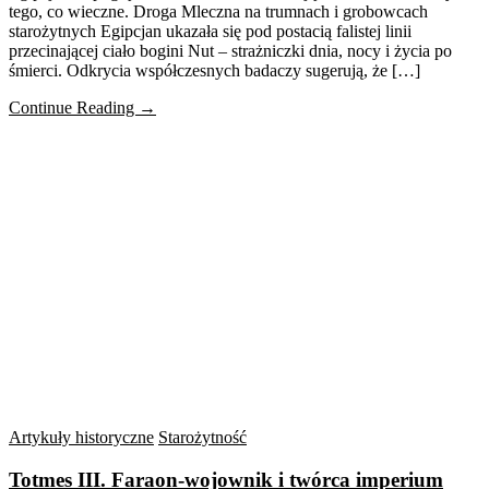
tego, co wieczne. Droga Mleczna na trumnach i grobowcach
starożytnych Egipcjan ukazała się pod postacią falistej linii
przecinającej ciało bogini Nut – strażniczki dnia, nocy i życia po
śmierci. Odkrycia współczesnych badaczy sugerują, że […]
Continue Reading →
Artykuły historyczne
Starożytność
Totmes III. Faraon-wojownik i twórca imperium