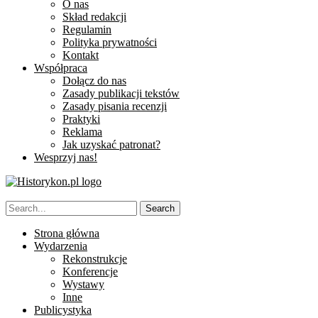
O nas
Skład redakcji
Regulamin
Polityka prywatności
Kontakt
Współpraca
Dołącz do nas
Zasady publikacji tekstów
Zasady pisania recenzji
Praktyki
Reklama
Jak uzyskać patronat?
Wesprzyj nas!
Strona główna
Wydarzenia
Rekonstrukcje
Konferencje
Wystawy
Inne
Publicystyka