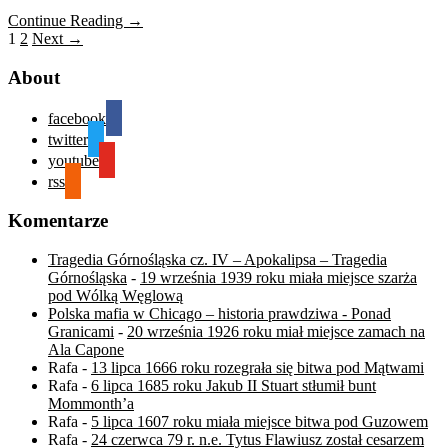
Continue Reading →
1
2
Next →
About
facebook
twitter
youtube
rss
Komentarze
Tragedia Górnośląska cz. IV – Apokalipsa – Tragedia
Górnośląska
-
19 września 1939 roku miała miejsce szarża
pod Wólką Węglową
Polska mafia w Chicago – historia prawdziwa - Ponad
Granicami
-
20 września 1926 roku miał miejsce zamach na
Ala Capone
Rafa
-
13 lipca 1666 roku rozegrała się bitwa pod Mątwami
Rafa
-
6 lipca 1685 roku Jakub II Stuart stłumił bunt
Mommonth’a
Rafa
-
5 lipca 1607 roku miała miejsce bitwa pod Guzowem
Rafa
-
24 czerwca 79 r. n.e. Tytus Flawiusz został cesarzem