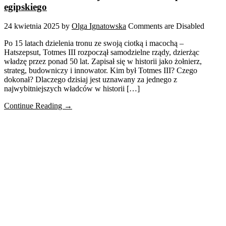
egipskiego
24 kwietnia 2025
by
Olga Ignatowska
Comments are Disabled
Po 15 latach dzielenia tronu ze swoją ciotką i macochą –
Hatszepsut, Totmes III rozpoczął samodzielne rządy, dzierżąc
władzę przez ponad 50 lat. Zapisał się w historii jako żołnierz,
strateg, budowniczy i innowator. Kim był Totmes III? Czego
dokonał? Dlaczego dzisiaj jest uznawany za jednego z
najwybitniejszych władców w historii […]
Continue Reading →