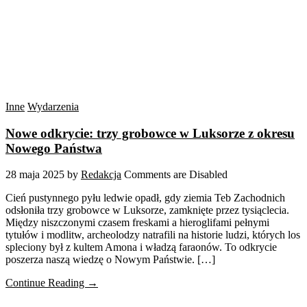
Inne
Wydarzenia
Nowe odkrycie: trzy grobowce w Luksorze z okresu
Nowego Państwa
28 maja 2025
by
Redakcja
Comments are Disabled
Cień pustynnego pyłu ledwie opadł, gdy ziemia Teb Zachodnich
odsłoniła trzy grobowce w Luksorze, zamknięte przez tysiąclecia.
Między niszczonymi czasem freskami a hieroglifami pełnymi
tytułów i modlitw, archeolodzy natrafili na historie ludzi, których los
spleciony był z kultem Amona i władzą faraonów. To odkrycie
poszerza naszą wiedzę o Nowym Państwie. […]
Continue Reading →