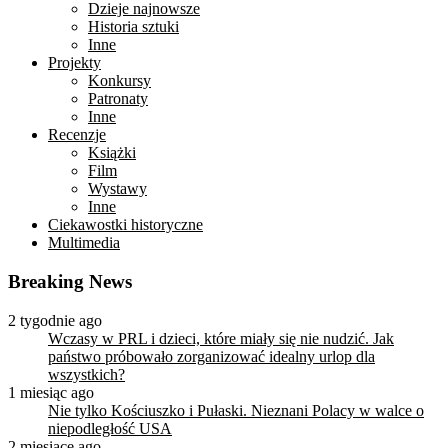
Dzieje najnowsze
Historia sztuki
Inne
Projekty
Konkursy
Patronaty
Inne
Recenzje
Książki
Film
Wystawy
Inne
Ciekawostki historyczne
Multimedia
Breaking News
2 tygodnie ago
Wczasy w PRL i dzieci, które miały się nie nudzić. Jak
państwo próbowało zorganizować idealny urlop dla
wszystkich?
1 miesiąc ago
Nie tylko Kościuszko i Pułaski. Nieznani Polacy w walce o
niepodległość USA
2 miesiące ago