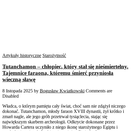
Artykuły historyczne
Starożytność
Tutanchamon – chłopiec, który stał się nieśmiertelny.
Tajemnice faraona, któremu śmierć przyniosła
wieczną sławę
8 listopada 2025
by
Bogusław Kwiatkowski
Comments are
Disabled
Władca, o którym pamięta cały świat, choć sam nie zdążył niczego
dokonać. Tutanchamon, młody faraon XVIII dynastii, żył krótko i
zmarł nagle, ale jego grób przetrwał tysiąclecia, stając się
największym skarbem archeologii. Odkrycie dokonane przez
Howarda Cartera uczyniło z niego ikonę starożytnego Egiptu i