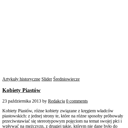
Artykuły historyczne
Slider
Średniowiecze
Kobiety Piastów
23 października 2013
by
Redakcja
0 comments
Kobiety Piastów, różne kobiety związane z kręgiem władców
piastowskich: z jednej strony te, które na różne sposoby próbowały
przeciwstawiać się stereotypowym pojęciom na temat swojej płci i
wpływać na mężczyzn, z drugiej takie, którym nie dane było do