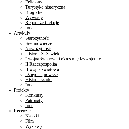
Felietony
Turystyka historyczna
Biografie
Wywiady
Reportaże i relacje
Inne
Artykuły
Starożytność
Średniowiecze
Nowożytność
Historia XIX wieku
I wojna światowa i okres międzywojenny
II Rzeczpospolita
II wojna światowa
Dzieje najnowsze
Historia sztuki
Inne
Projekty
Konkursy
Patronaty
Inne
Recenzje
Książki
Film
Wystawy