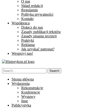
O nas
Skład redakcji
Regulamin
Polityka prywatności
Kontakt
Współpraca
Dołącz do nas
Zasady publikacji tekstów
Zasady pisania recenzji
Praktyki
Reklama
Jak uzyskać patronat?
Wesprzyj nas!
Strona główna
Wydarzenia
Rekonstrukcje
Konferencje
Wystawy
Inne
Publicystyka