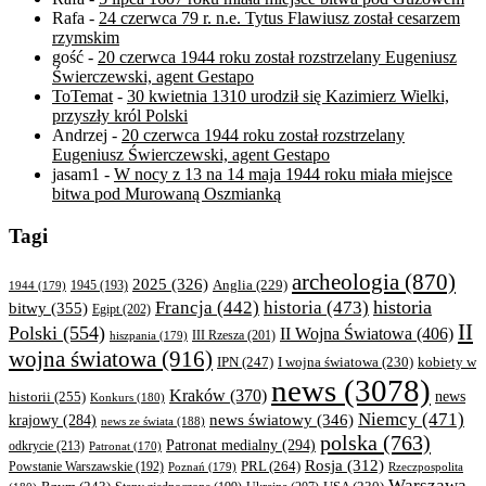
Rafa
-
24 czerwca 79 r. n.e. Tytus Flawiusz został cesarzem
rzymskim
gość
-
20 czerwca 1944 roku został rozstrzelany Eugeniusz
Świerczewski, agent Gestapo
ToTemat
-
30 kwietnia 1310 urodził się Kazimierz Wielki,
przyszły król Polski
Andrzej
-
20 czerwca 1944 roku został rozstrzelany
Eugeniusz Świerczewski, agent Gestapo
jasam1
-
W nocy z 13 na 14 maja 1944 roku miała miejsce
bitwa pod Murowaną Oszmianką
Tagi
archeologia
(870)
2025
(326)
Anglia
(229)
1944
(179)
1945
(193)
historia
Francja
(442)
historia
(473)
bitwy
(355)
Egipt
(202)
II
Polski
(554)
II Wojna Światowa
(406)
III Rzesza
(201)
hiszpania
(179)
wojna światowa
(916)
IPN
(247)
kobiety w
I wojna światowa
(230)
news
(3078)
Kraków
(370)
historii
(255)
news
Konkurs
(180)
Niemcy
(471)
news światowy
(346)
krajowy
(284)
news ze świata
(188)
polska
(763)
Patronat medialny
(294)
odkrycie
(213)
Patronat
(170)
Rosja
(312)
PRL
(264)
Powstanie Warszawskie
(192)
Poznań
(179)
Rzeczpospolita
Warszawa