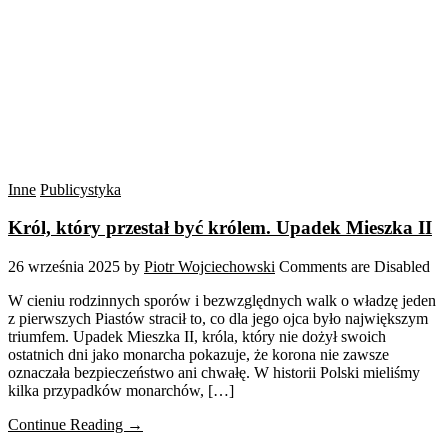
Inne
Publicystyka
Król, który przestał być królem. Upadek Mieszka II
26 września 2025
by
Piotr Wojciechowski
Comments are Disabled
W cieniu rodzinnych sporów i bezwzględnych walk o władzę jeden
z pierwszych Piastów stracił to, co dla jego ojca było największym
triumfem. Upadek Mieszka II, króla, który nie dożył swoich
ostatnich dni jako monarcha pokazuje, że korona nie zawsze
oznaczała bezpieczeństwo ani chwałę. W historii Polski mieliśmy
kilka przypadków monarchów, […]
Continue Reading →