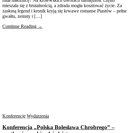
miał nałożnicę? Na królewskich dworach namiętność często
mieszała się z brutalnością, a zdrada mogła kosztować życie. Za
zasłoną legend i kronik kryją się krwawe romanse Piastów – pełne
gwałtu, zemsty i […]
Continue Reading →
Konferencje
Wydarzenia
Konferencja „Polska Bolesława Chrobrego” –