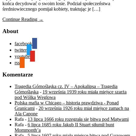
końca decydować o swoim losie. Podział społeczeństwa
średniowiecznego pomijał kobiety, traktując je […]
Continue Reading →
About
facebook
twitter
youtube
rss
Komentarze
Tragedia Górnośląska cz. IV – Apokalipsa – Tragedia
Górnośląska
-
19 września 1939 roku miała miejsce szarża
pod Wólką Węglową
Polska mafia w Chicago – historia prawdziwa - Ponad
Granicami
-
20 września 1926 roku miał miejsce zamach na
Ala Capone
Rafa
-
13 lipca 1666 roku rozegrała się bitwa pod Mątwami
Rafa
-
6 lipca 1685 roku Jakub II Stuart stłumił bunt
Mommonth’a
Rafa
-
5 lipca 1607 roku miała miejsce bitwa pod Guzowem