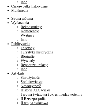
Inne
Ciekawostki historyczne
Multimedia
Strona główna
Wydarzenia
Rekonstrukcje
Konferencje
Wystawy
Inne
Publicystyka
Felietony
Turystyka historyczna
Biografie
Wywiady
Reportaże i relacje
Inne
Artykuły
Starożytność
Średniowiecze
Nowożytność
Historia XIX wieku
I wojna światowa i okres międzywojenny
II Rzeczpospolita
II wojna światowa