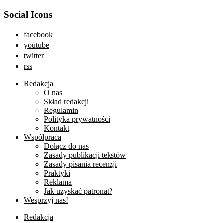
Social Icons
facebook
youtube
twitter
rss
Redakcja
O nas
Skład redakcji
Regulamin
Polityka prywatności
Kontakt
Współpraca
Dołącz do nas
Zasady publikacji tekstów
Zasady pisania recenzji
Praktyki
Reklama
Jak uzyskać patronat?
Wesprzyj nas!
Redakcja