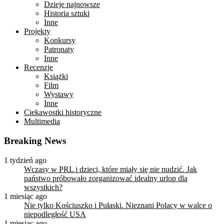
Dzieje najnowsze
Historia sztuki
Inne
Projekty
Konkursy
Patronaty
Inne
Recenzje
Książki
Film
Wystawy
Inne
Ciekawostki historyczne
Multimedia
Breaking News
1 tydzień ago
Wczasy w PRL i dzieci, które miały się nie nudzić. Jak
państwo próbowało zorganizować idealny urlop dla
wszystkich?
1 miesiąc ago
Nie tylko Kościuszko i Pułaski. Nieznani Polacy w walce o
niepodległość USA
1 miesiąc ago