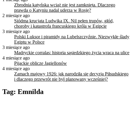
Zbrodnia katyńska wciąż nie jest zamknięta. Dlaczego
prawda o Katyniu nadal uderza w Rosję?
2 miesiące ago
Siódma krucjata Ludwika IX. Nil pełen trupów, głód,
choroby i katastrofa francuskiego króla w Egipcie
3 miesiące ago
Polski Luksor i piramidy na Lubelszczyźnie. Niezwykłe ślady
Egiptu w Polsce
3 miesiące ago
Madryckie corralas: historia sąsiedzkiego życia wraca na ulice
4 miesiące ago
Pijackie oblicze Jagiellonów
4 miesiące ago
Zamach majowy 1926: jak narodziła się decyzja Piłsudskiego
i dlaczego przewrót nie był planowany wcześniej?
Tag:
Emnilda