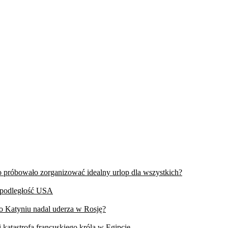
wo próbowało zorganizować idealny urlop dla wszystkich?
iepodległość USA
 o Katyniu nadal uderza w Rosję?
 katastrofa francuskiego króla w Egipcie