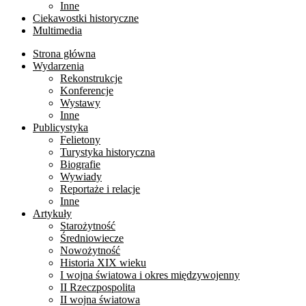
Inne
Ciekawostki historyczne
Multimedia
Strona główna
Wydarzenia
Rekonstrukcje
Konferencje
Wystawy
Inne
Publicystyka
Felietony
Turystyka historyczna
Biografie
Wywiady
Reportaże i relacje
Inne
Artykuły
Starożytność
Średniowiecze
Nowożytność
Historia XIX wieku
I wojna światowa i okres międzywojenny
II Rzeczpospolita
II wojna światowa