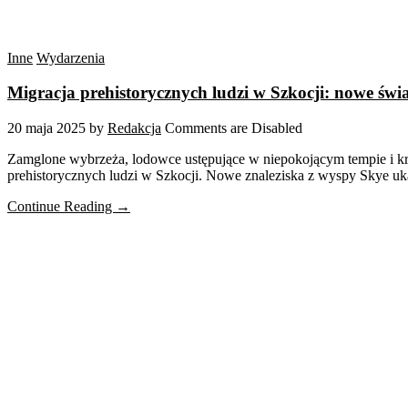
Inne
Wydarzenia
Migracja prehistorycznych ludzi w Szkocji: nowe świ
20 maja 2025
by
Redakcja
Comments are Disabled
Zamglone wybrzeża, lodowce ustępujące w niepokojącym tempie i kręgi 
prehistorycznych ludzi w Szkocji. Nowe znaleziska z wyspy Skye uka
Continue Reading →