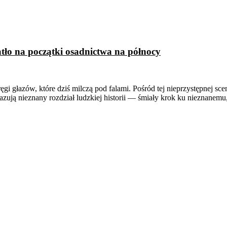
atło na początki osadnictwa na północy
głazów, które dziś milczą pod falami. Pośród tej nieprzystępnej scene
zują nieznany rozdział ludzkiej historii — śmiały krok ku nieznanemu