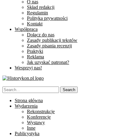
O nas
Skład redakcji
Regulamin
Polityka prywatności
Kontakt
Współpraca
Dołącz do nas
Zasady publikacji tekstów
Zasady pisania recenzji
Praktyki
Reklama
Jak uzyskać patronat?
Wesprzyj nas!
Strona główna
Wydarzenia
Rekonstrukcje
Konferencje
Wystawy
Inne
Publicystyka