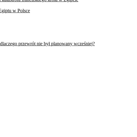
Egiptu w Polsce
 dlaczego przewrót nie był planowany wcześniej?