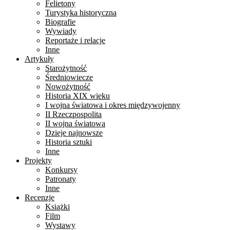
Felietony
Turystyka historyczna
Biografie
Wywiady
Reportaże i relacje
Inne
Artykuły
Starożytność
Średniowiecze
Nowożytność
Historia XIX wieku
I wojna światowa i okres międzywojenny
II Rzeczpospolita
II wojna światowa
Dzieje najnowsze
Historia sztuki
Inne
Projekty
Konkursy
Patronaty
Inne
Recenzje
Książki
Film
Wystawy