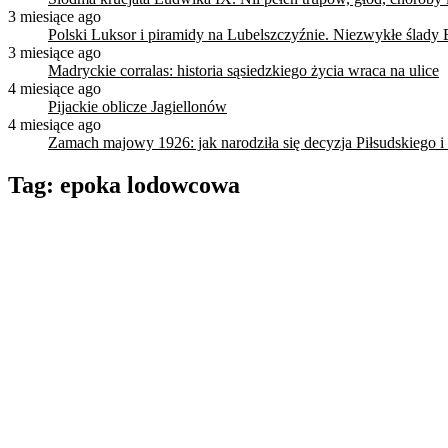
3 miesiące ago
Polski Luksor i piramidy na Lubelszczyźnie. Niezwykłe ślady 
3 miesiące ago
Madryckie corralas: historia sąsiedzkiego życia wraca na ulice
4 miesiące ago
Pijackie oblicze Jagiellonów
4 miesiące ago
Zamach majowy 1926: jak narodziła się decyzja Piłsudskiego i
Tag:
epoka lodowcowa