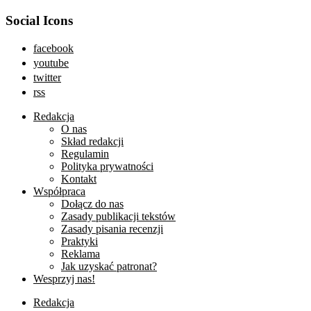
Social Icons
facebook
youtube
twitter
rss
Redakcja
O nas
Skład redakcji
Regulamin
Polityka prywatności
Kontakt
Współpraca
Dołącz do nas
Zasady publikacji tekstów
Zasady pisania recenzji
Praktyki
Reklama
Jak uzyskać patronat?
Wesprzyj nas!
Redakcja