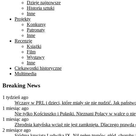
Dzieje najnowsze
Historia sztuki
Inne
Projekty
Konkursy
Patronaty
Inne
Recenzje
Książki
Film
Wystawy
Inne
Ciekawostki historyczne
Multimedia
Breaking News
1 tydzień ago
Wczasy w PRL i dzieci, które miały się nie nudzić. Jak państ
1 miesiąc ago
Nie tylko Kościuszko i Pułaski. Nieznani Polacy w walce o n
1 miesiąc ago
Zbrodnia katyńska wciąż nie jest zamknięta. Dlaczego prawda
2 miesiące ago
Siódma krucjata Ludwika IX. Nil pełen trupów, głód, choroby i