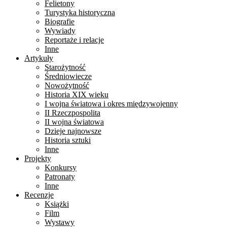
Felietony
Turystyka historyczna
Biografie
Wywiady
Reportaże i relacje
Inne
Artykuły
Starożytność
Średniowiecze
Nowożytność
Historia XIX wieku
I wojna światowa i okres międzywojenny
II Rzeczpospolita
II wojna światowa
Dzieje najnowsze
Historia sztuki
Inne
Projekty
Konkursy
Patronaty
Inne
Recenzje
Książki
Film
Wystawy