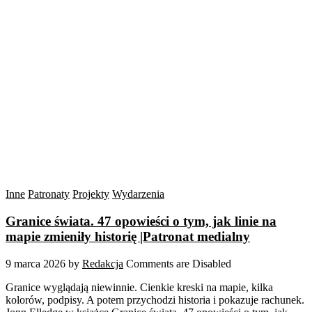
Inne
Patronaty
Projekty
Wydarzenia
Granice świata. 47 opowieści o tym, jak linie na
mapie zmieniły historię |Patronat medialny
9 marca 2026
by
Redakcja
Comments are Disabled
Granice wyglądają niewinnie. Cienkie kreski na mapie, kilka
kolorów, podpisy. A potem przychodzi historia i pokazuje rachunek.