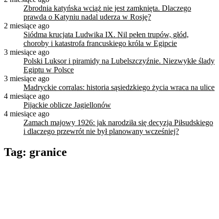
Zbrodnia katyńska wciąż nie jest zamknięta. Dlaczego
prawda o Katyniu nadal uderza w Rosję?
2 miesiące ago
Siódma krucjata Ludwika IX. Nil pełen trupów, głód,
choroby i katastrofa francuskiego króla w Egipcie
3 miesiące ago
Polski Luksor i piramidy na Lubelszczyźnie. Niezwykłe ślady
Egiptu w Polsce
3 miesiące ago
Madryckie corralas: historia sąsiedzkiego życia wraca na ulice
4 miesiące ago
Pijackie oblicze Jagiellonów
4 miesiące ago
Zamach majowy 1926: jak narodziła się decyzja Piłsudskiego
i dlaczego przewrót nie był planowany wcześniej?
Tag:
granice