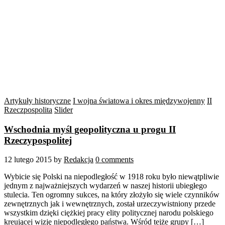
Artykuły historyczne
I wojna światowa i okres międzywojenny
II
Rzeczpospolita
Slider
Wschodnia myśl geopolityczna u progu II
Rzeczypospolitej
12 lutego 2015
by
Redakcja
0 comments
Wybicie się Polski na niepodległość w 1918 roku było niewątpliwie
jednym z najważniejszych wydarzeń w naszej historii ubiegłego
stulecia. Ten ogromny sukces, na który złożyło się wiele czynników
zewnętrznych jak i wewnętrznych, został urzeczywistniony przede
wszystkim dzięki ciężkiej pracy elity politycznej narodu polskiego
kreującej wizję niepodległego państwa. Wśród tejże grupy […]