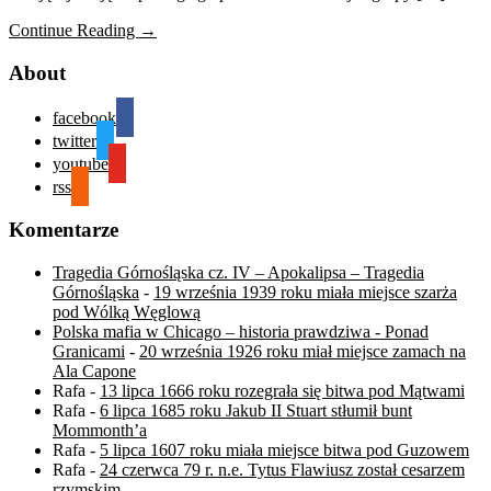
Continue Reading →
About
facebook
twitter
youtube
rss
Komentarze
Tragedia Górnośląska cz. IV – Apokalipsa – Tragedia
Górnośląska
-
19 września 1939 roku miała miejsce szarża
pod Wólką Węglową
Polska mafia w Chicago – historia prawdziwa - Ponad
Granicami
-
20 września 1926 roku miał miejsce zamach na
Ala Capone
Rafa
-
13 lipca 1666 roku rozegrała się bitwa pod Mątwami
Rafa
-
6 lipca 1685 roku Jakub II Stuart stłumił bunt
Mommonth’a
Rafa
-
5 lipca 1607 roku miała miejsce bitwa pod Guzowem
Rafa
-
24 czerwca 79 r. n.e. Tytus Flawiusz został cesarzem
rzymskim