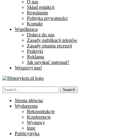
O nas
Skład redakcji
Regulamin
Polityka prywatności
Kontakt
Współpraca
Dołącz do nas
Zasady publikacji tekstów
Zasady pisania recenzji
Praktyki
Reklama
Jak uzyskać patronat?
Wesprzyj nas!
Strona główna
Wydarzenia
Rekonstrukcje
Konferencje
Wystawy
Inne
Publicystyka