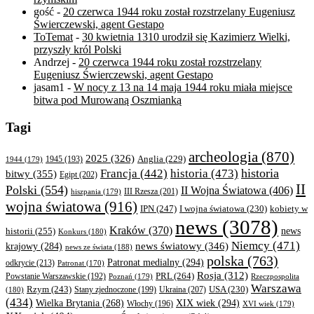
gość
-
20 czerwca 1944 roku został rozstrzelany Eugeniusz
Świerczewski, agent Gestapo
ToTemat
-
30 kwietnia 1310 urodził się Kazimierz Wielki,
przyszły król Polski
Andrzej
-
20 czerwca 1944 roku został rozstrzelany
Eugeniusz Świerczewski, agent Gestapo
jasam1
-
W nocy z 13 na 14 maja 1944 roku miała miejsce
bitwa pod Murowaną Oszmianką
Tagi
archeologia
(870)
2025
(326)
Anglia
(229)
1944
(179)
1945
(193)
historia
Francja
(442)
historia
(473)
bitwy
(355)
Egipt
(202)
II
Polski
(554)
II Wojna Światowa
(406)
III Rzesza
(201)
hiszpania
(179)
wojna światowa
(916)
IPN
(247)
kobiety w
I wojna światowa
(230)
news
(3078)
Kraków
(370)
historii
(255)
news
Konkurs
(180)
Niemcy
(471)
news światowy
(346)
krajowy
(284)
news ze świata
(188)
polska
(763)
Patronat medialny
(294)
odkrycie
(213)
Patronat
(170)
Rosja
(312)
PRL
(264)
Powstanie Warszawskie
(192)
Poznań
(179)
Rzeczpospolita
Warszawa
Rzym
(243)
Ukraina
(207)
USA
(230)
(180)
Stany zjednoczone
(199)
(434)
XIX wiek
(294)
Wielka Brytania
(268)
Włochy
(196)
XVI wiek
(179)