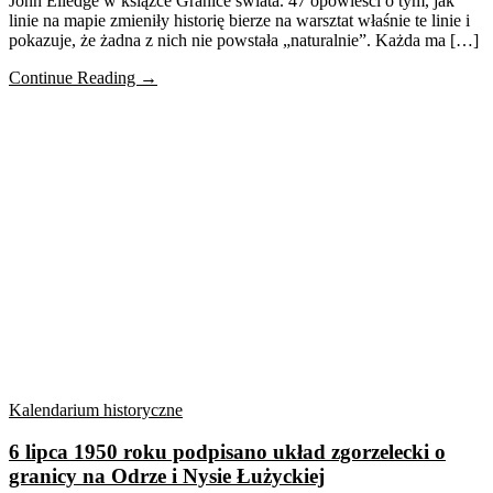
Jonn Elledge w książce Granice świata. 47 opowieści o tym, jak
linie na mapie zmieniły historię bierze na warsztat właśnie te linie i
pokazuje, że żadna z nich nie powstała „naturalnie”. Każda ma […]
Continue Reading →
Kalendarium historyczne
6 lipca 1950 roku podpisano układ zgorzelecki o
granicy na Odrze i Nysie Łużyckiej