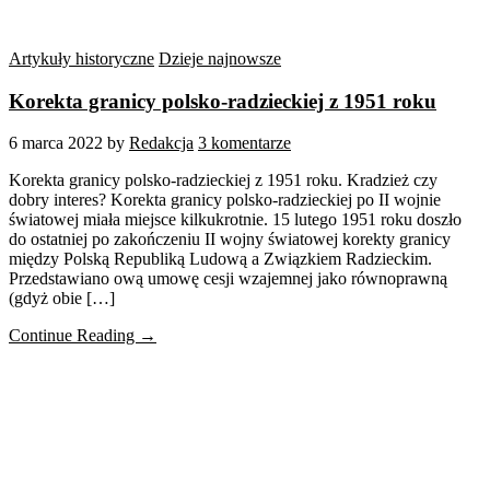
Artykuły historyczne
Dzieje najnowsze
Korekta granicy polsko-radzieckiej z 1951 roku
6 marca 2022
by
Redakcja
3 komentarze
Korekta granicy polsko-radzieckiej z 1951 roku. Kradzież czy
dobry interes? Korekta granicy polsko-radzieckiej po II wojnie
światowej miała miejsce kilkukrotnie. 15 lutego 1951 roku doszło
do ostatniej po zakończeniu II wojny światowej korekty granicy
między Polską Republiką Ludową a Związkiem Radzieckim.
Przedstawiano ową umowę cesji wzajemnej jako równoprawną
(gdyż obie […]
Continue Reading →