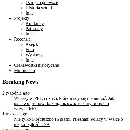
Dzieje najnowsze
Historia sztuki
Inne
Projekty
Konkursy
Patronaty
Inne
Recenzje
Książki
Film
Wystawy
Inne
Ciekawostki historyczne
Multimedia
Breaking News
2 tygodnie ago
Wczasy w PRL i dzieci, które miały się nie nudzić. Jak
państwo próbowało zorganizować idealny urlop dla
wszystkich?
1 miesiąc ago
Nie tylko Kościuszko i Pułaski. Nieznani Polacy w walce o
niepodległość USA
2 miesiące ago