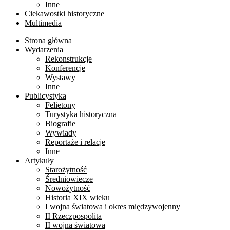
Inne
Ciekawostki historyczne
Multimedia
Strona główna
Wydarzenia
Rekonstrukcje
Konferencje
Wystawy
Inne
Publicystyka
Felietony
Turystyka historyczna
Biografie
Wywiady
Reportaże i relacje
Inne
Artykuły
Starożytność
Średniowiecze
Nowożytność
Historia XIX wieku
I wojna światowa i okres międzywojenny
II Rzeczpospolita
II wojna światowa