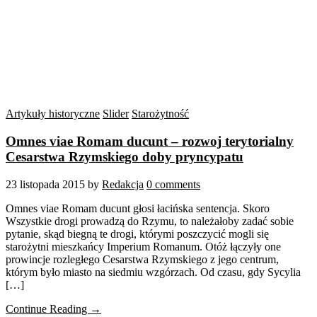
Artykuły historyczne
Slider
Starożytność
Omnes viae Romam ducunt – rozwoj terytorialny
Cesarstwa Rzymskiego doby pryncypatu
23 listopada 2015
by
Redakcja
0 comments
Omnes viae Romam ducunt głosi łacińska sentencja. Skoro
Wszystkie drogi prowadzą do Rzymu, to należałoby zadać sobie
pytanie, skąd biegną te drogi, którymi poszczycić mogli się
starożytni mieszkańcy Imperium Romanum. Otóż łączyły one
prowincje rozległego Cesarstwa Rzymskiego z jego centrum,
którym było miasto na siedmiu wzgórzach. Od czasu, gdy Sycylia
[…]
Continue Reading →