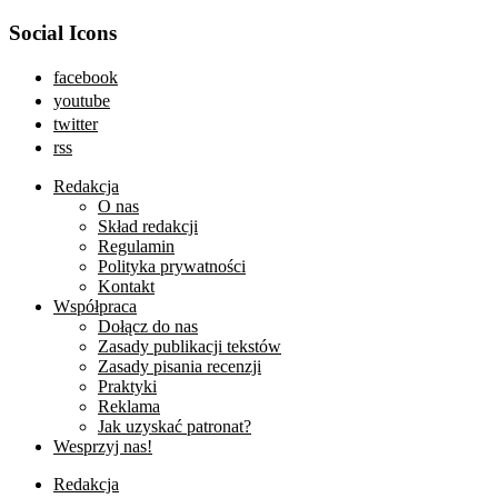
Social Icons
facebook
youtube
twitter
rss
Redakcja
O nas
Skład redakcji
Regulamin
Polityka prywatności
Kontakt
Współpraca
Dołącz do nas
Zasady publikacji tekstów
Zasady pisania recenzji
Praktyki
Reklama
Jak uzyskać patronat?
Wesprzyj nas!
Redakcja