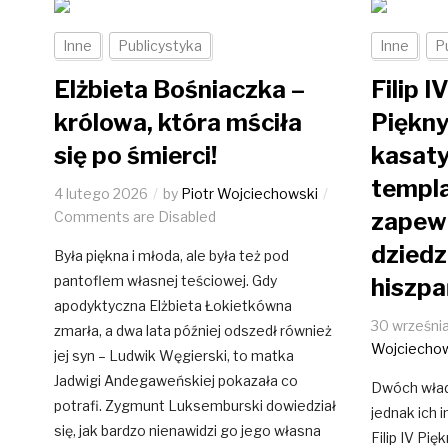
Inne
Publicystyka
Inne
P
Elżbieta Bośniaczka –
Filip IV
królowa, która mściła
Piękny
się po śmierci!
kasat
templa
4 lutego 2026
by
Piotr Wojciechowski
zapew
Comments are Disabled
dziedz
Była piękna i młoda, ale była też pod
pantoflem własnej teściowej. Gdy
hiszpa
apodyktyczna Elżbieta Łokietkówna
30 wrześni
zmarła, a dwa lata później odszedł również
Wojciecho
jej syn – Ludwik Węgierski, to matka
Jadwigi Andegaweńskiej pokazała co
Dwóch wład
potrafi. Zygmunt Luksemburski dowiedział
jednak ich 
się, jak bardzo nienawidzi go jego własna
Filip IV Pięk