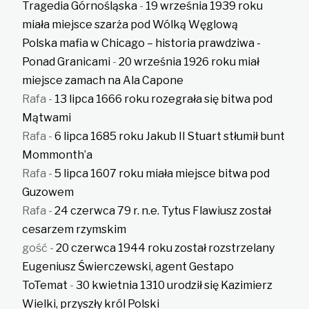
Tragedia Górnośląska
-
19 września 1939 roku
miała miejsce szarża pod Wólką Węglową
Polska mafia w Chicago – historia prawdziwa -
Ponad Granicami
-
20 września 1926 roku miał
miejsce zamach na Ala Capone
Rafa
-
13 lipca 1666 roku rozegrała się bitwa pod
Mątwami
Rafa
-
6 lipca 1685 roku Jakub II Stuart stłumił bunt
Mommonth’a
Rafa
-
5 lipca 1607 roku miała miejsce bitwa pod
Guzowem
Rafa
-
24 czerwca 79 r. n.e. Tytus Flawiusz został
cesarzem rzymskim
gość
-
20 czerwca 1944 roku został rozstrzelany
Eugeniusz Świerczewski, agent Gestapo
ToTemat
-
30 kwietnia 1310 urodził się Kazimierz
Wielki, przyszły król Polski