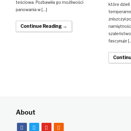
teściowa. Pozbawiła go możliwości
które dziel
panowania w […]
temperament
zniszczył p
Continue Reading →
namiętności
szaleństwo.
fascynuje [
Contin
About
facebook
twitter
youtube
rss