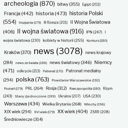
archeologia
(870)
bitwy
(355)
Egipt
(202)
historia Polski
historia
(473)
Francja
(442)
(554)
II Wojna Światowa
hiszpania
(179)
III Rzesza
(201)
II wojna światowa
(916)
(406)
IPN
(247)
I
kobiety w historii
(255)
wojna światowa
(230)
Konkurs
(180)
news
(3078)
Kraków
(370)
news krajowy
Niemcy
news światowy
(346)
(284)
news ze świata
(188)
(471)
Patronat medialny
odkrycie
(213)
Patronat
(170)
polska
(763)
(294)
Powstanie Warszawskie
(192)
Rosja
(312)
PRL
(264)
Rzym
Poznań
(179)
Rzeczpospolita
(180)
(243)
Ukraina
(207)
USA
(230)
Stany zjednoczone
(199)
Warszawa
(434)
Wielka Brytania
(268)
Włochy
(196)
XX wiek
(404)
XIX wiek
(294)
ZSRR
(208)
XVI wiek
(179)
Średniowiecze
(314)