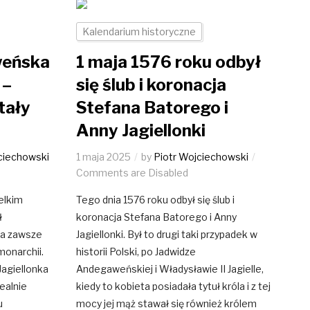
Kalendarium historyczne
weńska
1 maja 1576 roku odbył
 –
się ślub i koronacja
tały
Stefana Batorego i
Anny Jagiellonki
ciechowski
1 maja 2025
by
Piotr Wojciechowski
Comments are Disabled
elkim
Tego dnia 1576 roku odbył się ślub i
ł
koronacja Stefana Batorego i Anny
na zawsze
Jagiellonki. Był to drugi taki przypadek w
 monarchii.
historii Polski, po Jadwidze
agiellonka
Andegaweńskiej i Władysławie II Jagielle,
realnie
kiedy to kobieta posiadała tytuł króla i z tej
u
mocy jej mąż stawał się również królem