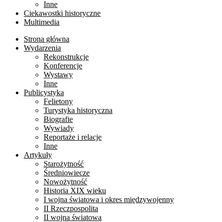
Inne
Ciekawostki historyczne
Multimedia
Strona główna
Wydarzenia
Rekonstrukcje
Konferencje
Wystawy
Inne
Publicystyka
Felietony
Turystyka historyczna
Biografie
Wywiady
Reportaże i relacje
Inne
Artykuły
Starożytność
Średniowiecze
Nowożytność
Historia XIX wieku
I wojna światowa i okres międzywojenny
II Rzeczpospolita
II wojna światowa