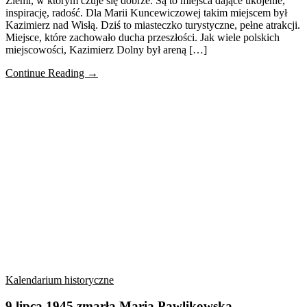
Ziemi, w którym czuje się dobrze. Są to miejsca dające ukojenie,
inspirację, radość. Dla Marii Kuncewiczowej takim miejscem był
Kazimierz nad Wisłą. Dziś to miasteczko turystyczne, pełne atrakcji.
Miejsce, które zachowało ducha przeszłości. Jak wiele polskich
miejscowości, Kazimierz Dolny był areną […]
Continue Reading →
Kalendarium historyczne
9 lipca 1945 zmarła Maria Pawlikowska-