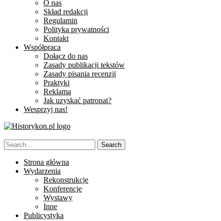
O nas
Skład redakcji
Regulamin
Polityka prywatności
Kontakt
Współpraca
Dołącz do nas
Zasady publikacji tekstów
Zasady pisania recenzji
Praktyki
Reklama
Jak uzyskać patronat?
Wesprzyj nas!
Strona główna
Wydarzenia
Rekonstrukcje
Konferencje
Wystawy
Inne
Publicystyka