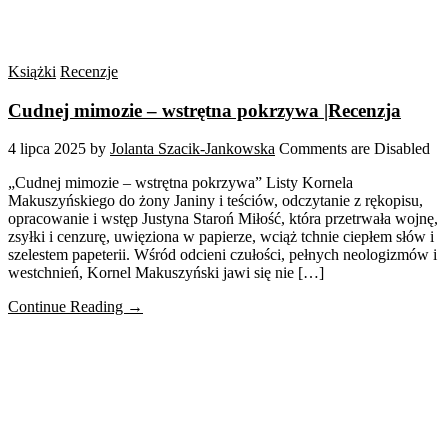
Książki
Recenzje
Cudnej mimozie – wstrętna pokrzywa |Recenzja
4 lipca 2025
by
Jolanta Szacik-Jankowska
Comments are Disabled
„Cudnej mimozie – wstrętna pokrzywa” Listy Kornela
Makuszyńskiego do żony Janiny i teściów, odczytanie z rękopisu,
opracowanie i wstęp Justyna Staroń Miłość, która przetrwała wojnę,
zsyłki i cenzurę, uwięziona w papierze, wciąż tchnie ciepłem słów i
szelestem papeterii. Wśród odcieni czułości, pełnych neologizmów i
westchnień, Kornel Makuszyński jawi się nie […]
Continue Reading →