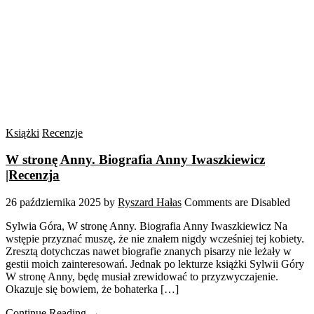
Książki
Recenzje
W stronę Anny. Biografia Anny Iwaszkiewicz
|Recenzja
26 października 2025
by
Ryszard Hałas
Comments are Disabled
Sylwia Góra, W stronę Anny. Biografia Anny Iwaszkiewicz Na
wstępie przyznać muszę, że nie znałem nigdy wcześniej tej kobiety.
Zresztą dotychczas nawet biografie znanych pisarzy nie leżały w
gestii moich zainteresowań. Jednak po lekturze książki Sylwii Góry
W stronę Anny, będę musiał zrewidować to przyzwyczajenie.
Okazuje się bowiem, że bohaterka […]
Continue Reading →