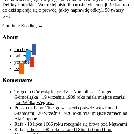
Delfiny Potockiej. Wokół tej historii narosło tyle emocji, że badacze
do dziś spierają się o prawdę, jakby naprawdę odkryli 50 twarzy
[…]
Continue Reading →
About
facebook
twitter
youtube
rss
Komentarze
Tragedia Górnośląska cz. IV – Apokalipsa – Tragedia
Górnośląska
-
19 września 1939 roku miała miejsce szarża
pod Wólką Węglową
Polska mafia w Chicago – historia prawdziwa - Ponad
Granicami
-
20 września 1926 roku miał miejsce zamach na
Ala Capone
Rafa
-
13 lipca 1666 roku rozegrała się bitwa pod Mątwami
Rafa
-
6 lipca 1685 roku Jakub II Stuart stłumił bunt