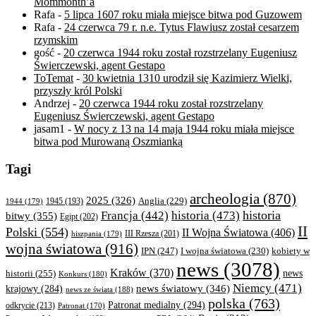
Mommonth’a
Rafa
-
5 lipca 1607 roku miała miejsce bitwa pod Guzowem
Rafa
-
24 czerwca 79 r. n.e. Tytus Flawiusz został cesarzem
rzymskim
gość
-
20 czerwca 1944 roku został rozstrzelany Eugeniusz
Świerczewski, agent Gestapo
ToTemat
-
30 kwietnia 1310 urodził się Kazimierz Wielki,
przyszły król Polski
Andrzej
-
20 czerwca 1944 roku został rozstrzelany
Eugeniusz Świerczewski, agent Gestapo
jasam1
-
W nocy z 13 na 14 maja 1944 roku miała miejsce
bitwa pod Murowaną Oszmianką
Tagi
archeologia
(870)
2025
(326)
Anglia
(229)
1944
(179)
1945
(193)
historia
Francja
(442)
historia
(473)
bitwy
(355)
Egipt
(202)
II
Polski
(554)
II Wojna Światowa
(406)
III Rzesza
(201)
hiszpania
(179)
wojna światowa
(916)
IPN
(247)
kobiety w
I wojna światowa
(230)
news
(3078)
Kraków
(370)
historii
(255)
news
Konkurs
(180)
Niemcy
(471)
news światowy
(346)
krajowy
(284)
news ze świata
(188)
polska
(763)
Patronat medialny
(294)
odkrycie
(213)
Patronat
(170)