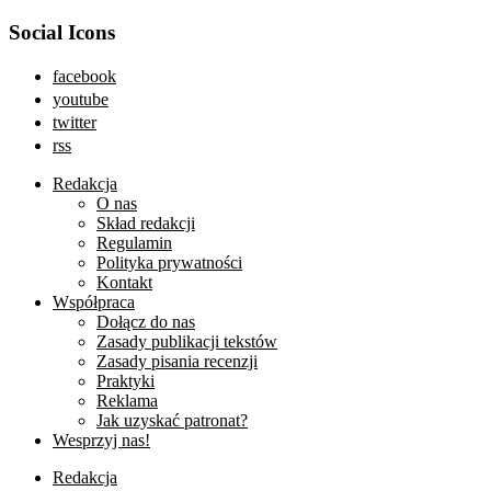
Social Icons
facebook
youtube
twitter
rss
Redakcja
O nas
Skład redakcji
Regulamin
Polityka prywatności
Kontakt
Współpraca
Dołącz do nas
Zasady publikacji tekstów
Zasady pisania recenzji
Praktyki
Reklama
Jak uzyskać patronat?
Wesprzyj nas!
Redakcja