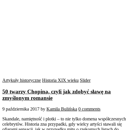
Artykuły historyczne
Historia XIX wieku
Slider
50 twarzy Chopina, czyli jak zdobyć sławę na
zmyślonym romansie
9 października 2017
by
Kamila Bulińska
0 comments
Skandale, namiętność i plotki – to nie tylko domena współczesnych
celebrytów. Historia zna przypadki, gdy wielcy artyści stawali się
ofiarami sensacji, jak w przypadku mitu o rzekomych listach do