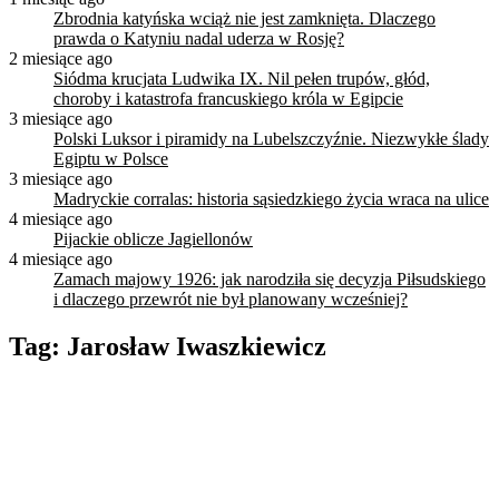
Zbrodnia katyńska wciąż nie jest zamknięta. Dlaczego
prawda o Katyniu nadal uderza w Rosję?
2 miesiące ago
Siódma krucjata Ludwika IX. Nil pełen trupów, głód,
choroby i katastrofa francuskiego króla w Egipcie
3 miesiące ago
Polski Luksor i piramidy na Lubelszczyźnie. Niezwykłe ślady
Egiptu w Polsce
3 miesiące ago
Madryckie corralas: historia sąsiedzkiego życia wraca na ulice
4 miesiące ago
Pijackie oblicze Jagiellonów
4 miesiące ago
Zamach majowy 1926: jak narodziła się decyzja Piłsudskiego
i dlaczego przewrót nie był planowany wcześniej?
Tag:
Jarosław Iwaszkiewicz