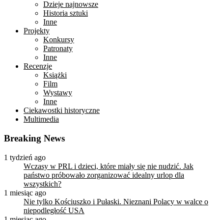
Dzieje najnowsze
Historia sztuki
Inne
Projekty
Konkursy
Patronaty
Inne
Recenzje
Książki
Film
Wystawy
Inne
Ciekawostki historyczne
Multimedia
Breaking News
1 tydzień ago
Wczasy w PRL i dzieci, które miały się nie nudzić. Jak
państwo próbowało zorganizować idealny urlop dla
wszystkich?
1 miesiąc ago
Nie tylko Kościuszko i Pułaski. Nieznani Polacy w walce o
niepodległość USA
1 miesiąc ago