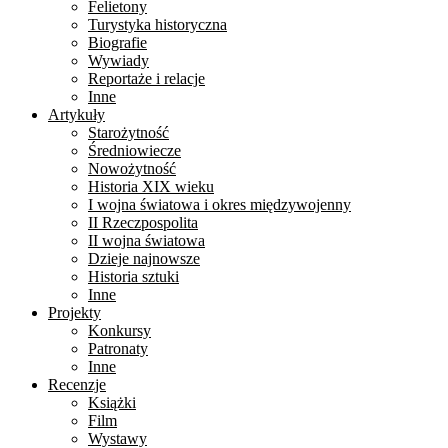
Felietony
Turystyka historyczna
Biografie
Wywiady
Reportaże i relacje
Inne
Artykuły
Starożytność
Średniowiecze
Nowożytność
Historia XIX wieku
I wojna światowa i okres międzywojenny
II Rzeczpospolita
II wojna światowa
Dzieje najnowsze
Historia sztuki
Inne
Projekty
Konkursy
Patronaty
Inne
Recenzje
Książki
Film
Wystawy