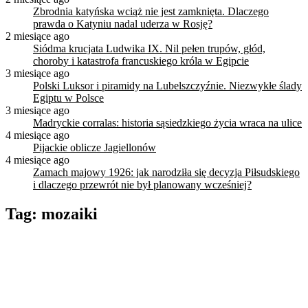
Zbrodnia katyńska wciąż nie jest zamknięta. Dlaczego
prawda o Katyniu nadal uderza w Rosję?
2 miesiące ago
Siódma krucjata Ludwika IX. Nil pełen trupów, głód,
choroby i katastrofa francuskiego króla w Egipcie
3 miesiące ago
Polski Luksor i piramidy na Lubelszczyźnie. Niezwykłe ślady
Egiptu w Polsce
3 miesiące ago
Madryckie corralas: historia sąsiedzkiego życia wraca na ulice
4 miesiące ago
Pijackie oblicze Jagiellonów
4 miesiące ago
Zamach majowy 1926: jak narodziła się decyzja Piłsudskiego
i dlaczego przewrót nie był planowany wcześniej?
Tag:
mozaiki