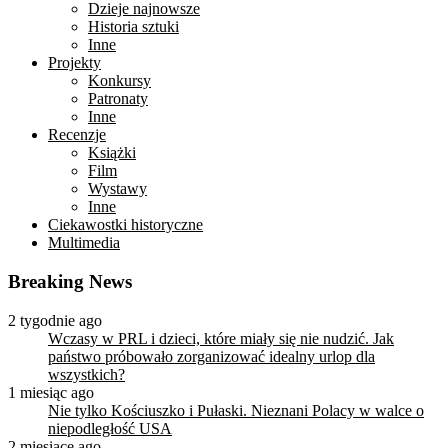
Dzieje najnowsze
Historia sztuki
Inne
Projekty
Konkursy
Patronaty
Inne
Recenzje
Książki
Film
Wystawy
Inne
Ciekawostki historyczne
Multimedia
Breaking News
2 tygodnie ago
Wczasy w PRL i dzieci, które miały się nie nudzić. Jak
państwo próbowało zorganizować idealny urlop dla
wszystkich?
1 miesiąc ago
Nie tylko Kościuszko i Pułaski. Nieznani Polacy w walce o
niepodległość USA
2 miesiące ago