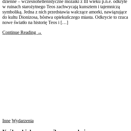
dzienne – wczesnohellenistyczne mozaiki z III wieku p.n.e. odkryte
w ruinach starożytnego Teos zachwycają kunsztem i tajemniczą
symboliką. Jedna z nich przedstawia walczące amorki, nawiązujące
do kultu Dionizosa, bóstwa opiekuńczego miasta. Odkrycie to rzuca
nowe światło na historię Teos i […]
Continue Reading →
Inne
Wydarzenia