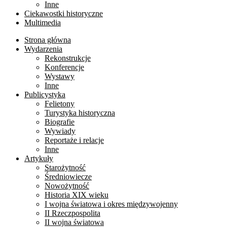
Inne
Ciekawostki historyczne
Multimedia
Strona główna
Wydarzenia
Rekonstrukcje
Konferencje
Wystawy
Inne
Publicystyka
Felietony
Turystyka historyczna
Biografie
Wywiady
Reportaże i relacje
Inne
Artykuły
Starożytność
Średniowiecze
Nowożytność
Historia XIX wieku
I wojna światowa i okres międzywojenny
II Rzeczpospolita
II wojna światowa