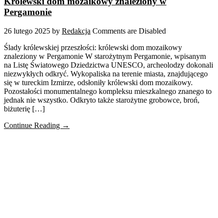
Królewski dom mozaikowy znaleziony w
Pergamonie
26 lutego 2025
by
Redakcja
Comments are Disabled
Ślady królewskiej przeszłości: królewski dom mozaikowy
znaleziony w Pergamonie W starożytnym Pergamonie, wpisanym
na Listę Światowego Dziedzictwa UNESCO, archeolodzy dokonali
niezwykłych odkryć. Wykopaliska na terenie miasta, znajdującego
się w tureckim Izmirze, odsłoniły królewski dom mozaikowy.
Pozostałości monumentalnego kompleksu mieszkalnego znanego to
jednak nie wszystko. Odkryto także starożytne grobowce, broń,
biżuterię […]
Continue Reading →