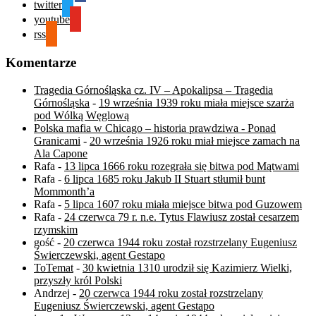
twitter
youtube
rss
Komentarze
Tragedia Górnośląska cz. IV – Apokalipsa – Tragedia
Górnośląska
-
19 września 1939 roku miała miejsce szarża
pod Wólką Węglową
Polska mafia w Chicago – historia prawdziwa - Ponad
Granicami
-
20 września 1926 roku miał miejsce zamach na
Ala Capone
Rafa
-
13 lipca 1666 roku rozegrała się bitwa pod Mątwami
Rafa
-
6 lipca 1685 roku Jakub II Stuart stłumił bunt
Mommonth’a
Rafa
-
5 lipca 1607 roku miała miejsce bitwa pod Guzowem
Rafa
-
24 czerwca 79 r. n.e. Tytus Flawiusz został cesarzem
rzymskim
gość
-
20 czerwca 1944 roku został rozstrzelany Eugeniusz
Świerczewski, agent Gestapo
ToTemat
-
30 kwietnia 1310 urodził się Kazimierz Wielki,
przyszły król Polski
Andrzej
-
20 czerwca 1944 roku został rozstrzelany
Eugeniusz Świerczewski, agent Gestapo