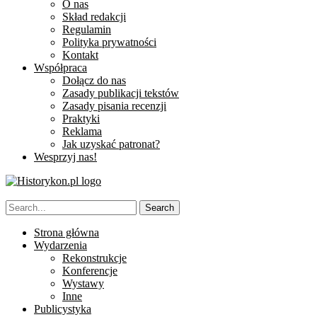
O nas
Skład redakcji
Regulamin
Polityka prywatności
Kontakt
Współpraca
Dołącz do nas
Zasady publikacji tekstów
Zasady pisania recenzji
Praktyki
Reklama
Jak uzyskać patronat?
Wesprzyj nas!
Strona główna
Wydarzenia
Rekonstrukcje
Konferencje
Wystawy
Inne
Publicystyka