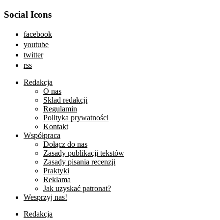
Social Icons
facebook
youtube
twitter
rss
Redakcja
O nas
Skład redakcji
Regulamin
Polityka prywatności
Kontakt
Współpraca
Dołącz do nas
Zasady publikacji tekstów
Zasady pisania recenzji
Praktyki
Reklama
Jak uzyskać patronat?
Wesprzyj nas!
Redakcja