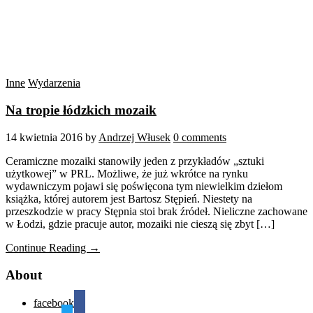
Inne
Wydarzenia
Na tropie łódzkich mozaik
14 kwietnia 2016
by
Andrzej Włusek
0 comments
Ceramiczne mozaiki stanowiły jeden z przykładów „sztuki
użytkowej” w PRL. Możliwe, że już wkrótce na rynku
wydawniczym pojawi się poświęcona tym niewielkim dziełom
książka, której autorem jest Bartosz Stępień. Niestety na
przeszkodzie w pracy Stępnia stoi brak źródeł. Nieliczne zachowane
w Łodzi, gdzie pracuje autor, mozaiki nie cieszą się zbyt […]
Continue Reading →
About
facebook