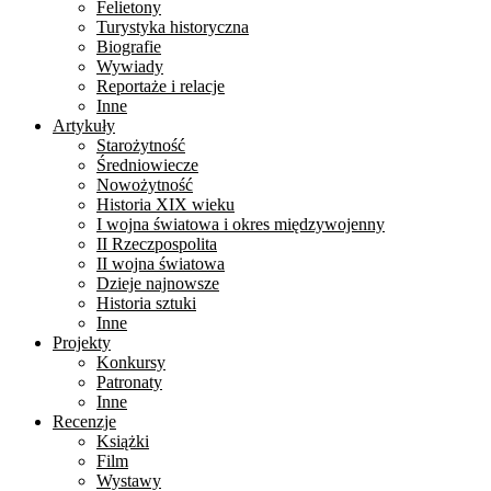
Felietony
Turystyka historyczna
Biografie
Wywiady
Reportaże i relacje
Inne
Artykuły
Starożytność
Średniowiecze
Nowożytność
Historia XIX wieku
I wojna światowa i okres międzywojenny
II Rzeczpospolita
II wojna światowa
Dzieje najnowsze
Historia sztuki
Inne
Projekty
Konkursy
Patronaty
Inne
Recenzje
Książki
Film
Wystawy