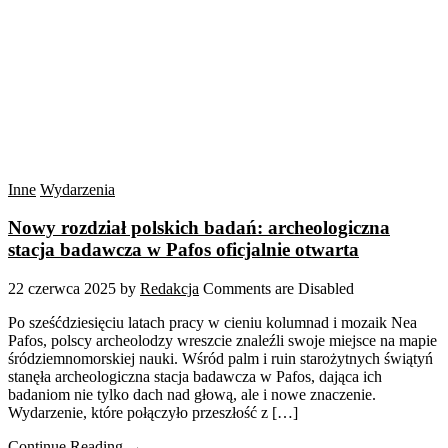
Inne
Wydarzenia
Nowy rozdział polskich badań: archeologiczna
stacja badawcza w Pafos oficjalnie otwarta
22 czerwca 2025
by
Redakcja
Comments are Disabled
Po sześćdziesięciu latach pracy w cieniu kolumnad i mozaik Nea
Pafos, polscy archeolodzy wreszcie znaleźli swoje miejsce na mapie
śródziemnomorskiej nauki. Wśród palm i ruin starożytnych świątyń
stanęła archeologiczna stacja badawcza w Pafos, dająca ich
badaniom nie tylko dach nad głową, ale i nowe znaczenie.
Wydarzenie, które połączyło przeszłość z […]
Continue Reading →