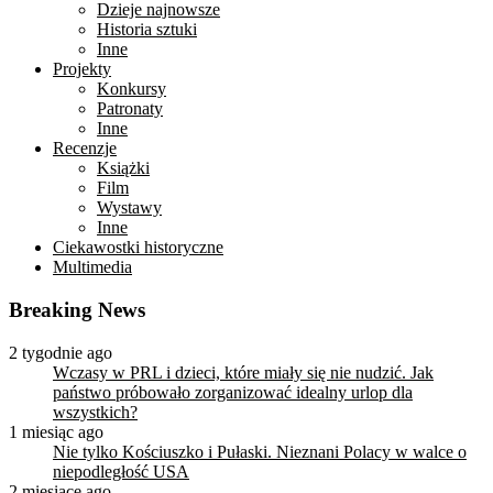
Dzieje najnowsze
Historia sztuki
Inne
Projekty
Konkursy
Patronaty
Inne
Recenzje
Książki
Film
Wystawy
Inne
Ciekawostki historyczne
Multimedia
Breaking News
2 tygodnie ago
Wczasy w PRL i dzieci, które miały się nie nudzić. Jak
państwo próbowało zorganizować idealny urlop dla
wszystkich?
1 miesiąc ago
Nie tylko Kościuszko i Pułaski. Nieznani Polacy w walce o
niepodległość USA
2 miesiące ago