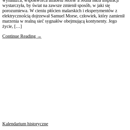
wynalazca, współtwórca alfabetu Morse’a Jedna iskra inspiracji
wystarczyła, by świat na zawsze zmienił sposób, w jaki się
porozumiewa. W cieniu płócien malarskich i eksperymentów z
elektrycznością dojrzewał Samuel Morse, człowiek, który zamienił
marzenia w realną sieć sygnałów obejmującą kontynenty. Jego
życie, […]
Continue Reading →
Kalendarium historyczne