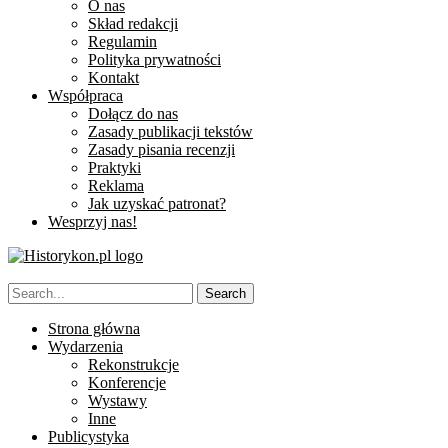
O nas
Skład redakcji
Regulamin
Polityka prywatności
Kontakt
Współpraca
Dołącz do nas
Zasady publikacji tekstów
Zasady pisania recenzji
Praktyki
Reklama
Jak uzyskać patronat?
Wesprzyj nas!
Strona główna
Wydarzenia
Rekonstrukcje
Konferencje
Wystawy
Inne
Publicystyka