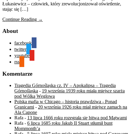
Łukasiewicz – człowiek, który zrewolucjonizował oświetlenie,
stając się […]
Continue Reading →
About
facebook
twitter
youtube
rss
Komentarze
Tragedia Górnośląska cz. IV – Apokalipsa – Tragedia
Górnośląska
-
19 września 1939 roku miała miejsce szarża
pod Wólką Węglową
Polska mafia w Chicago – historia prawdziwa - Ponad
Granicami
-
20 września 1926 roku miał miejsce zamach na
Ala Capone
Rafa
-
13 lipca 1666 roku rozegrała się bitwa pod Mątwami
Rafa
-
6 lipca 1685 roku Jakub II Stuart stłumił bunt
Mommonth’a
Rafa
-
5 lipca 1607 roku miała miejsce bitwa pod Guzowem