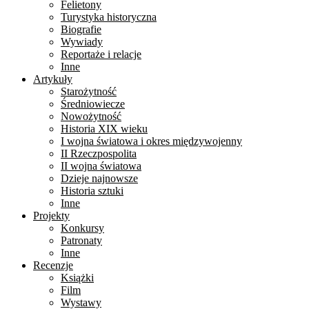
Felietony
Turystyka historyczna
Biografie
Wywiady
Reportaże i relacje
Inne
Artykuły
Starożytność
Średniowiecze
Nowożytność
Historia XIX wieku
I wojna światowa i okres międzywojenny
II Rzeczpospolita
II wojna światowa
Dzieje najnowsze
Historia sztuki
Inne
Projekty
Konkursy
Patronaty
Inne
Recenzje
Książki
Film
Wystawy