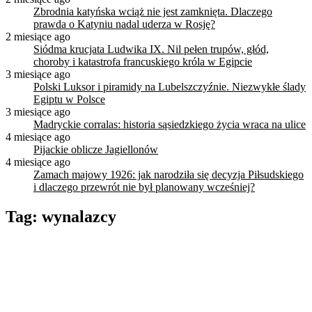
Zbrodnia katyńska wciąż nie jest zamknięta. Dlaczego
prawda o Katyniu nadal uderza w Rosję?
2 miesiące ago
Siódma krucjata Ludwika IX. Nil pełen trupów, głód,
choroby i katastrofa francuskiego króla w Egipcie
3 miesiące ago
Polski Luksor i piramidy na Lubelszczyźnie. Niezwykłe ślady
Egiptu w Polsce
3 miesiące ago
Madryckie corralas: historia sąsiedzkiego życia wraca na ulice
4 miesiące ago
Pijackie oblicze Jagiellonów
4 miesiące ago
Zamach majowy 1926: jak narodziła się decyzja Piłsudskiego
i dlaczego przewrót nie był planowany wcześniej?
Tag:
wynalazcy