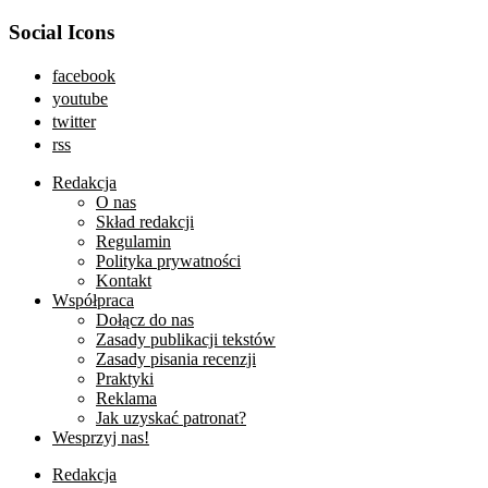
Social Icons
facebook
youtube
twitter
rss
Redakcja
O nas
Skład redakcji
Regulamin
Polityka prywatności
Kontakt
Współpraca
Dołącz do nas
Zasady publikacji tekstów
Zasady pisania recenzji
Praktyki
Reklama
Jak uzyskać patronat?
Wesprzyj nas!
Redakcja