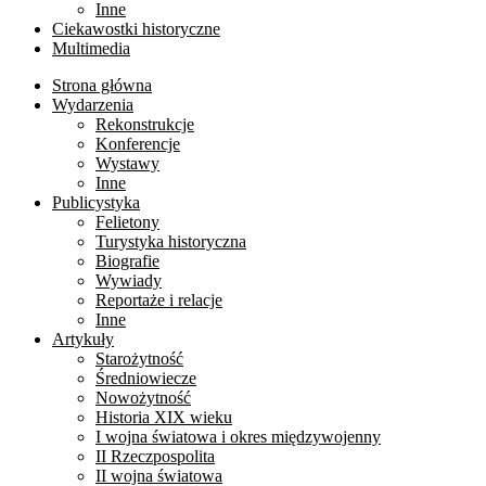
Inne
Ciekawostki historyczne
Multimedia
Strona główna
Wydarzenia
Rekonstrukcje
Konferencje
Wystawy
Inne
Publicystyka
Felietony
Turystyka historyczna
Biografie
Wywiady
Reportaże i relacje
Inne
Artykuły
Starożytność
Średniowiecze
Nowożytność
Historia XIX wieku
I wojna światowa i okres międzywojenny
II Rzeczpospolita
II wojna światowa