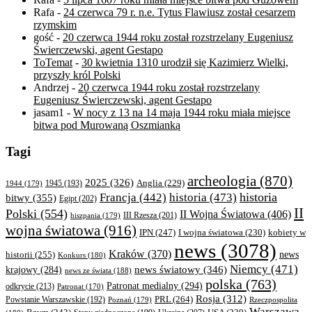
Rafa
-
24 czerwca 79 r. n.e. Tytus Flawiusz został cesarzem
rzymskim
gość
-
20 czerwca 1944 roku został rozstrzelany Eugeniusz
Świerczewski, agent Gestapo
ToTemat
-
30 kwietnia 1310 urodził się Kazimierz Wielki,
przyszły król Polski
Andrzej
-
20 czerwca 1944 roku został rozstrzelany
Eugeniusz Świerczewski, agent Gestapo
jasam1
-
W nocy z 13 na 14 maja 1944 roku miała miejsce
bitwa pod Murowaną Oszmianką
Tagi
archeologia
(870)
2025
(326)
Anglia
(229)
1944
(179)
1945
(193)
historia
Francja
(442)
historia
(473)
bitwy
(355)
Egipt
(202)
II
Polski
(554)
II Wojna Światowa
(406)
III Rzesza
(201)
hiszpania
(179)
wojna światowa
(916)
IPN
(247)
kobiety w
I wojna światowa
(230)
news
(3078)
Kraków
(370)
historii
(255)
news
Konkurs
(180)
Niemcy
(471)
news światowy
(346)
krajowy
(284)
news ze świata
(188)
polska
(763)
Patronat medialny
(294)
odkrycie
(213)
Patronat
(170)
Rosja
(312)
PRL
(264)
Powstanie Warszawskie
(192)
Poznań
(179)
Rzeczpospolita
Warszawa