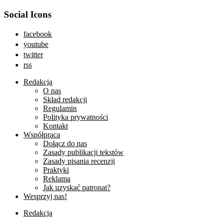
Social Icons
facebook
youtube
twitter
rss
Redakcja
O nas
Skład redakcji
Regulamin
Polityka prywatności
Kontakt
Współpraca
Dołącz do nas
Zasady publikacji tekstów
Zasady pisania recenzji
Praktyki
Reklama
Jak uzyskać patronat?
Wesprzyj nas!
Redakcja