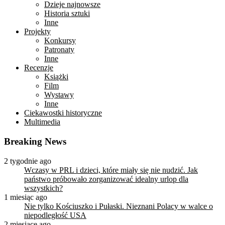
Dzieje najnowsze
Historia sztuki
Inne
Projekty
Konkursy
Patronaty
Inne
Recenzje
Książki
Film
Wystawy
Inne
Ciekawostki historyczne
Multimedia
Breaking News
2 tygodnie ago
Wczasy w PRL i dzieci, które miały się nie nudzić. Jak
państwo próbowało zorganizować idealny urlop dla
wszystkich?
1 miesiąc ago
Nie tylko Kościuszko i Pułaski. Nieznani Polacy w walce o
niepodległość USA
2 miesiące ago