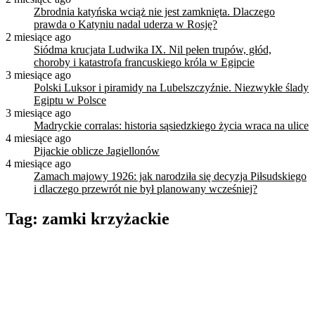
Zbrodnia katyńska wciąż nie jest zamknięta. Dlaczego
prawda o Katyniu nadal uderza w Rosję?
2 miesiące ago
Siódma krucjata Ludwika IX. Nil pełen trupów, głód,
choroby i katastrofa francuskiego króla w Egipcie
3 miesiące ago
Polski Luksor i piramidy na Lubelszczyźnie. Niezwykłe ślady
Egiptu w Polsce
3 miesiące ago
Madryckie corralas: historia sąsiedzkiego życia wraca na ulice
4 miesiące ago
Pijackie oblicze Jagiellonów
4 miesiące ago
Zamach majowy 1926: jak narodziła się decyzja Piłsudskiego
i dlaczego przewrót nie był planowany wcześniej?
Tag:
zamki krzyżackie