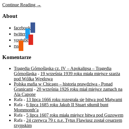
Continue Reading →
About
facebook
twitter
youtube
rss
Komentarze
Tragedia Górnośląska cz. IV – Apokalipsa – Tragedia
Górnośląska
-
19 września 1939 roku miała miejsce szarża
pod Wólką Węglową
Polska mafia w Chicago – historia prawdziwa - Ponad
Granicami
-
20 września 1926 roku miał miejsce zamach na
Ala Capone
Rafa
-
13 lipca 1666 roku rozegrała się bitwa pod Mątwami
Rafa
-
6 lipca 1685 roku Jakub II Stuart stłumił bunt
Mommonth’a
Rafa
-
5 lipca 1607 roku miała miejsce bitwa pod Guzowem
Rafa
-
24 czerwca 79 r. n.e. Tytus Flawiusz został cesarzem
rzymskim