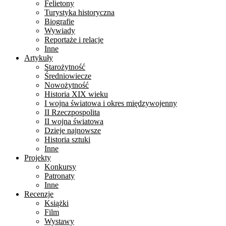
Felietony
Turystyka historyczna
Biografie
Wywiady
Reportaże i relacje
Inne
Artykuły
Starożytność
Średniowiecze
Nowożytność
Historia XIX wieku
I wojna światowa i okres międzywojenny
II Rzeczpospolita
II wojna światowa
Dzieje najnowsze
Historia sztuki
Inne
Projekty
Konkursy
Patronaty
Inne
Recenzje
Książki
Film
Wystawy