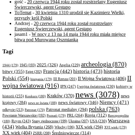
gość
-
20 czerwca 1944 roku został rozstrzelany Eugeniusz
Świerczewski, agent Gestapo
ToTemat
-
30 kwietnia 1310 urodził się Kazimierz Wielki,
przyszły król Polski
Andrzej
-
20 czerwca 1944 roku został rozstrzelany
Eugeniusz Świerczewski, agent Gestapo
jasam1
-
W nocy z 13 na 14 maja 1944 roku miała miejsce
bitwa pod Murowaną Oszmianką
Tagi
archeologia
(870)
2025
(326)
Anglia
(229)
1944
(179)
1945
(193)
historia
Francja
(442)
historia
(473)
bitwy
(355)
Egipt
(202)
II
Polski
(554)
II Wojna Światowa
(406)
III Rzesza
(201)
hiszpania
(179)
wojna światowa
(916)
IPN
(247)
kobiety w
I wojna światowa
(230)
news
(3078)
Kraków
(370)
historii
(255)
news
Konkurs
(180)
Niemcy
(471)
news światowy
(346)
krajowy
(284)
news ze świata
(188)
polska
(763)
Patronat medialny
(294)
odkrycie
(213)
Patronat
(170)
Rosja
(312)
PRL
(264)
Powstanie Warszawskie
(192)
Poznań
(179)
Rzeczpospolita
Warszawa
Rzym
(243)
Ukraina
(207)
USA
(230)
(180)
Stany zjednoczone
(199)
(434)
XIX wiek
(294)
Wielka Brytania
(268)
Włochy
(196)
XVI wiek
(179)
XX wiek
(404)
Średniowiecze
(314)
ZSRR
(208)