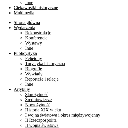
Inne
Ciekawostki historyczne
Multimedia
Strona główna
Wydarzenia
Rekonstrukcje
Konferencje
Wystawy
Inne
Publicystyka
Felietony
Turystyka historyczna
Biografie
Wywiady
Reportaże i relacje
Inne
Artykuły
Starożytność
Średniowiecze
Nowożytność
Historia XIX wieku
I wojna światowa i okres międzywojenny
II Rzeczpospolita
II wojna światowa