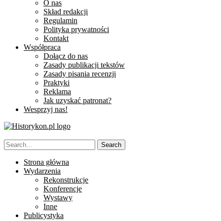
O nas
Skład redakcji
Regulamin
Polityka prywatności
Kontakt
Współpraca
Dołącz do nas
Zasady publikacji tekstów
Zasady pisania recenzji
Praktyki
Reklama
Jak uzyskać patronat?
Wesprzyj nas!
Strona główna
Wydarzenia
Rekonstrukcje
Konferencje
Wystawy
Inne
Publicystyka