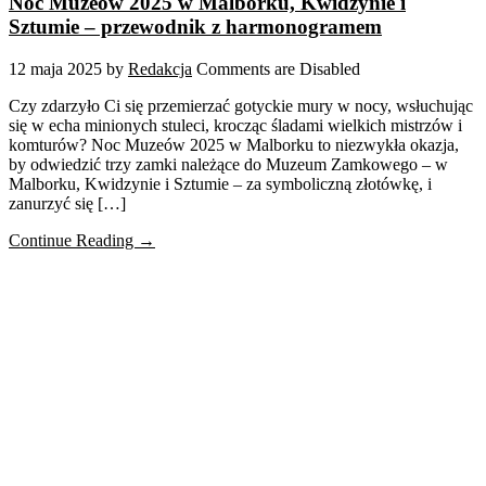
Noc Muzeów 2025 w Malborku, Kwidzynie i
Sztumie – przewodnik z harmonogramem
12 maja 2025
by
Redakcja
Comments are Disabled
Czy zdarzyło Ci się przemierzać gotyckie mury w nocy, wsłuchując
się w echa minionych stuleci, krocząc śladami wielkich mistrzów i
komturów? Noc Muzeów 2025 w Malborku to niezwykła okazja,
by odwiedzić trzy zamki należące do Muzeum Zamkowego – w
Malborku, Kwidzynie i Sztumie – za symboliczną złotówkę, i
zanurzyć się […]
Continue Reading →