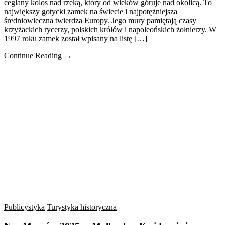
ceglany kolos nad rzeką, który od wieków góruje nad okolicą. To
największy gotycki zamek na świecie i najpotężniejsza
średniowieczna twierdza Europy. Jego mury pamiętają czasy
krzyżackich rycerzy, polskich królów i napoleońskich żołnierzy. W
1997 roku zamek został wpisany na listę […]
Continue Reading →
Publicystyka
Turystyka historyczna