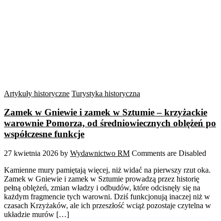
Artykuły historyczne
Turystyka historyczna
Zamek w Gniewie i zamek w Sztumie – krzyżackie
warownie Pomorza, od średniowiecznych oblężeń po
współczesne funkcje
27 kwietnia 2026
by
Wydawnictwo RM
Comments are Disabled
Kamienne mury pamiętają więcej, niż widać na pierwszy rzut oka.
Zamek w Gniewie i zamek w Sztumie prowadzą przez historię
pełną oblężeń, zmian władzy i odbudów, które odcisnęły się na
każdym fragmencie tych warowni. Dziś funkcjonują inaczej niż w
czasach Krzyżaków, ale ich przeszłość wciąż pozostaje czytelna w
układzie murów […]