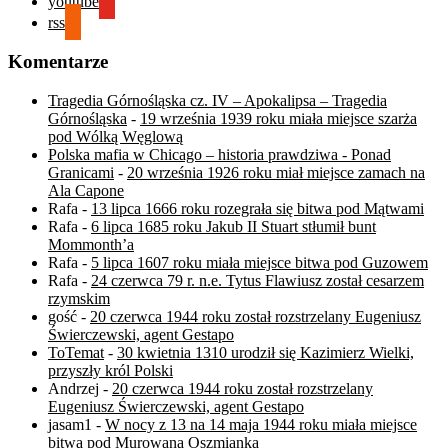
youtube
rss
Komentarze
Tragedia Górnośląska cz. IV – Apokalipsa – Tragedia
Górnośląska
-
19 września 1939 roku miała miejsce szarża
pod Wólką Węglową
Polska mafia w Chicago – historia prawdziwa - Ponad
Granicami
-
20 września 1926 roku miał miejsce zamach na
Ala Capone
Rafa
-
13 lipca 1666 roku rozegrała się bitwa pod Mątwami
Rafa
-
6 lipca 1685 roku Jakub II Stuart stłumił bunt
Mommonth’a
Rafa
-
5 lipca 1607 roku miała miejsce bitwa pod Guzowem
Rafa
-
24 czerwca 79 r. n.e. Tytus Flawiusz został cesarzem
rzymskim
gość
-
20 czerwca 1944 roku został rozstrzelany Eugeniusz
Świerczewski, agent Gestapo
ToTemat
-
30 kwietnia 1310 urodził się Kazimierz Wielki,
przyszły król Polski
Andrzej
-
20 czerwca 1944 roku został rozstrzelany
Eugeniusz Świerczewski, agent Gestapo
jasam1
-
W nocy z 13 na 14 maja 1944 roku miała miejsce
bitwa pod Murowaną Oszmianką