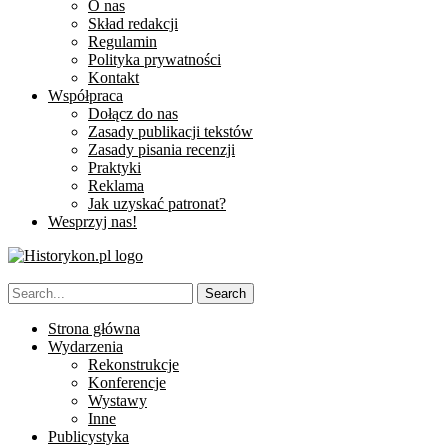
O nas
Skład redakcji
Regulamin
Polityka prywatności
Kontakt
Współpraca
Dołącz do nas
Zasady publikacji tekstów
Zasady pisania recenzji
Praktyki
Reklama
Jak uzyskać patronat?
Wesprzyj nas!
Strona główna
Wydarzenia
Rekonstrukcje
Konferencje
Wystawy
Inne
Publicystyka