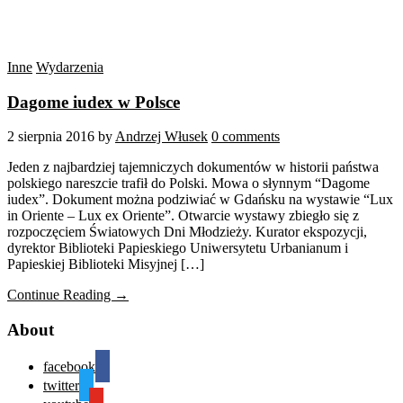
Inne
Wydarzenia
Dagome iudex w Polsce
2 sierpnia 2016
by
Andrzej Włusek
0 comments
Jeden z najbardziej tajemniczych dokumentów w historii państwa
polskiego nareszcie trafił do Polski. Mowa o słynnym “Dagome
iudex”. Dokument można podziwiać w Gdańsku na wystawie “Lux
in Oriente – Lux ex Oriente”. Otwarcie wystawy zbiegło się z
rozpoczęciem Światowych Dni Młodzieży. Kurator ekspozycji,
dyrektor Biblioteki Papieskiego Uniwersytetu Urbanianum i
Papieskiej Biblioteki Misyjnej […]
Continue Reading →
About
facebook
twitter