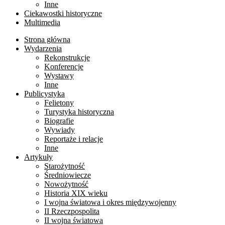
Inne
Ciekawostki historyczne
Multimedia
Strona główna
Wydarzenia
Rekonstrukcje
Konferencje
Wystawy
Inne
Publicystyka
Felietony
Turystyka historyczna
Biografie
Wywiady
Reportaże i relacje
Inne
Artykuły
Starożytność
Średniowiecze
Nowożytność
Historia XIX wieku
I wojna światowa i okres międzywojenny
II Rzeczpospolita
II wojna światowa