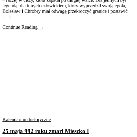
– raczej w ciszy, która zapada po długiej walce. Dla jednych był
legendą, dla innych człowiekiem, który wyprzedził swoją epokę.
Bolesław I Chrobry miał odwagę przekroczyć granice i postawić
[…]
Continue Reading →
Kalendarium historyczne
25 maja 992 roku zmarł Mieszko I