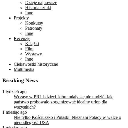
Dzieje najnowsze
Historia sztuki
Inne
Projekty
Konkursy
Patronaty
Inne
Recenzje
Książki
Film
Wystawy
Inne
Ciekawostki historyczne
Multimedia
Breaking News
1 tydzień ago
Wczasy w PRL i dzieci, które miały się nie nudzić. Jak
państwo próbowało zorganizować idealny urlop dla
wszystkich?
1 miesiąc ago
Nie tylko Kościuszko i Pułaski. Nieznani Polacy w walce o
niepodległość USA
1 miesiąc ago