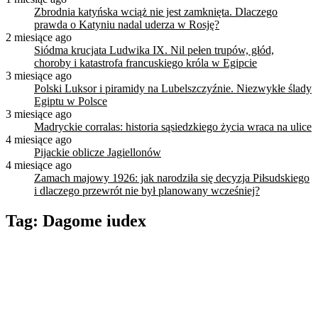
Zbrodnia katyńska wciąż nie jest zamknięta. Dlaczego
prawda o Katyniu nadal uderza w Rosję?
2 miesiące ago
Siódma krucjata Ludwika IX. Nil pełen trupów, głód,
choroby i katastrofa francuskiego króla w Egipcie
3 miesiące ago
Polski Luksor i piramidy na Lubelszczyźnie. Niezwykłe ślady
Egiptu w Polsce
3 miesiące ago
Madryckie corralas: historia sąsiedzkiego życia wraca na ulice
4 miesiące ago
Pijackie oblicze Jagiellonów
4 miesiące ago
Zamach majowy 1926: jak narodziła się decyzja Piłsudskiego
i dlaczego przewrót nie był planowany wcześniej?
Tag:
Dagome iudex