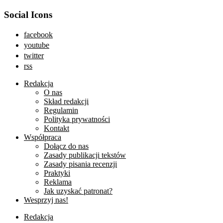
Social Icons
facebook
youtube
twitter
rss
Redakcja
O nas
Skład redakcji
Regulamin
Polityka prywatności
Kontakt
Współpraca
Dołącz do nas
Zasady publikacji tekstów
Zasady pisania recenzji
Praktyki
Reklama
Jak uzyskać patronat?
Wesprzyj nas!
Redakcja