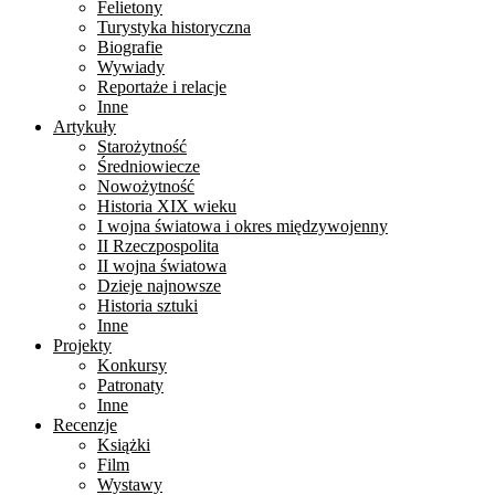
Felietony
Turystyka historyczna
Biografie
Wywiady
Reportaże i relacje
Inne
Artykuły
Starożytność
Średniowiecze
Nowożytność
Historia XIX wieku
I wojna światowa i okres międzywojenny
II Rzeczpospolita
II wojna światowa
Dzieje najnowsze
Historia sztuki
Inne
Projekty
Konkursy
Patronaty
Inne
Recenzje
Książki
Film
Wystawy