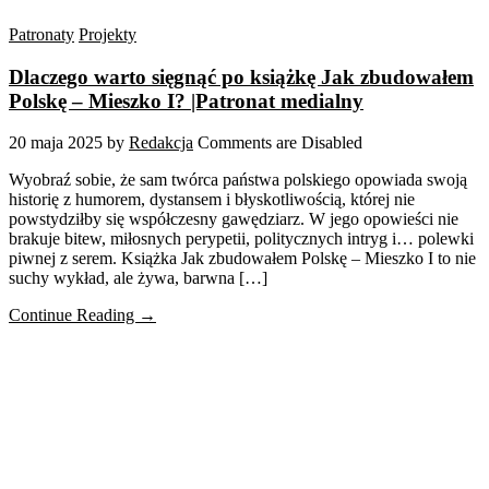
Patronaty
Projekty
Dlaczego warto sięgnąć po książkę Jak zbudowałem
Polskę – Mieszko I? |Patronat medialny
20 maja 2025
by
Redakcja
Comments are Disabled
Wyobraź sobie, że sam twórca państwa polskiego opowiada swoją
historię z humorem, dystansem i błyskotliwością, której nie
powstydziłby się współczesny gawędziarz. W jego opowieści nie
brakuje bitew, miłosnych perypetii, politycznych intryg i… polewki
piwnej z serem. Książka Jak zbudowałem Polskę – Mieszko I to nie
suchy wykład, ale żywa, barwna […]
Continue Reading →