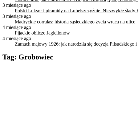
3 miesiące ago
Polski Luksor i piramidy na Lubelszczyźnie. Niezwykłe ślady 
3 miesiące ago
Madryckie corralas: historia sąsiedzkiego życia wraca na ulice
4 miesiące ago
Pijackie oblicze Jagiellonów
4 miesiące ago
Zamach majowy 1926: jak narodziła się decyzja Piłsudskiego i
Tag:
Grobowiec