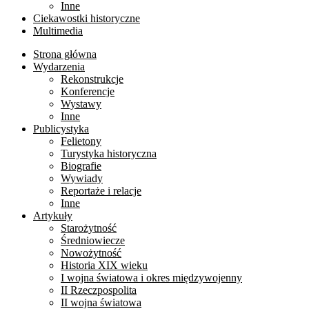
Inne
Ciekawostki historyczne
Multimedia
Strona główna
Wydarzenia
Rekonstrukcje
Konferencje
Wystawy
Inne
Publicystyka
Felietony
Turystyka historyczna
Biografie
Wywiady
Reportaże i relacje
Inne
Artykuły
Starożytność
Średniowiecze
Nowożytność
Historia XIX wieku
I wojna światowa i okres międzywojenny
II Rzeczpospolita
II wojna światowa