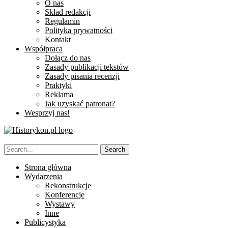
O nas
Skład redakcji
Regulamin
Polityka prywatności
Kontakt
Współpraca
Dołącz do nas
Zasady publikacji tekstów
Zasady pisania recenzji
Praktyki
Reklama
Jak uzyskać patronat?
Wesprzyj nas!
Strona główna
Wydarzenia
Rekonstrukcje
Konferencje
Wystawy
Inne
Publicystyka