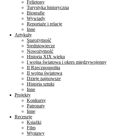
Felietony
Turystyka historyczna
Biografie
Wywiady
Reportaże i relacje
Inne
Artykuły
Starożytność
Średniowiecze
Nowożytność
Historia XIX wieku
I wojna światowa i okres międzywojenny
II Rzeczpospolita
II wojna światowa
Dzieje najnowsze
Historia sztuki
Inne
Projekty
Konkursy
Patronaty
Inne
Recenzje
Książki
Film
Wystawy