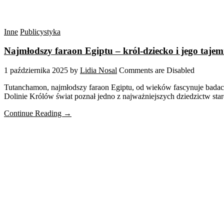
Inne
Publicystyka
Najmłodszy faraon Egiptu – król-dziecko i jego tajem
1 października 2025
by
Lidia Nosal
Comments are Disabled
Tutanchamon, najmłodszy faraon Egiptu, od wieków fascynuje badaczy
Dolinie Królów świat poznał jedno z najważniejszych dziedzictw sta
Continue Reading →