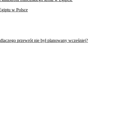
Egiptu w Polsce
 dlaczego przewrót nie był planowany wcześniej?