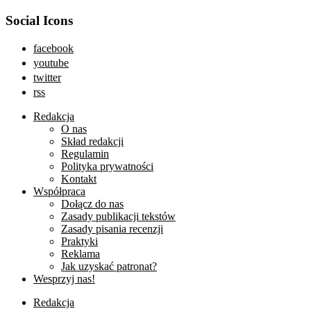
Social Icons
facebook
youtube
twitter
rss
Redakcja
O nas
Skład redakcji
Regulamin
Polityka prywatności
Kontakt
Współpraca
Dołącz do nas
Zasady publikacji tekstów
Zasady pisania recenzji
Praktyki
Reklama
Jak uzyskać patronat?
Wesprzyj nas!
Redakcja