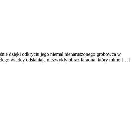
aśnie dzięki odkryciu jego niemal nienaruszonego grobowca w
łodego władcy odsłaniają niezwykły obraz faraona, który mimo […]