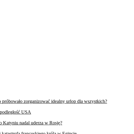
wo próbowało zorganizować idealny urlop dla wszystkich?
iepodległość USA
 o Katyniu nadal uderza w Rosję?
 katastrofa francuskiego króla w Egipcie