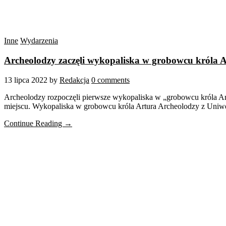
Inne
Wydarzenia
Archeolodzy zaczęli wykopaliska w grobowcu króla 
13 lipca 2022
by
Redakcja
0 comments
Archeolodzy rozpoczęli pierwsze wykopaliska w „grobowcu króla Ar
miejscu. Wykopaliska w grobowcu króla Artura Archeolodzy z Uniwer
Continue Reading →