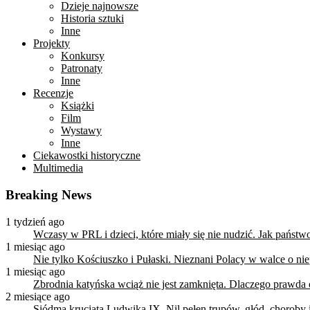
Dzieje najnowsze
Historia sztuki
Inne
Projekty
Konkursy
Patronaty
Inne
Recenzje
Książki
Film
Wystawy
Inne
Ciekawostki historyczne
Multimedia
Breaking News
1 tydzień ago
Wczasy w PRL i dzieci, które miały się nie nudzić. Jak państ
1 miesiąc ago
Nie tylko Kościuszko i Pułaski. Nieznani Polacy w walce o n
1 miesiąc ago
Zbrodnia katyńska wciąż nie jest zamknięta. Dlaczego prawda
2 miesiące ago
Siódma krucjata Ludwika IX. Nil pełen trupów, głód, choroby i