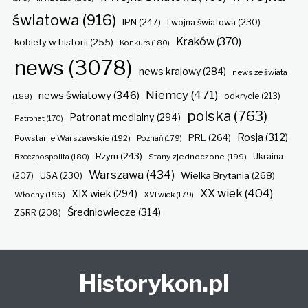
światowa
(916)
IPN
(247)
I wojna światowa
(230)
Kraków
(370)
kobiety w historii
(255)
Konkurs
(180)
news
(3078)
news krajowy
(284)
news ze świata
Niemcy
(471)
news światowy
(346)
odkrycie
(213)
(188)
polska
(763)
Patronat medialny
(294)
Patronat
(170)
Rosja
(312)
PRL
(264)
Powstanie Warszawskie
(192)
Poznań
(179)
Rzym
(243)
Ukraina
Rzeczpospolita
(180)
Stany zjednoczone
(199)
Warszawa
(434)
Wielka Brytania
(268)
(207)
USA
(230)
XX wiek
(404)
XIX wiek
(294)
Włochy
(196)
XVI wiek
(179)
Średniowiecze
(314)
ZSRR
(208)
Historykon.pl