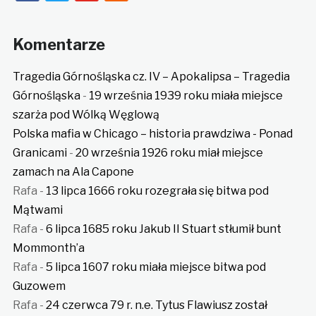
Komentarze
Tragedia Górnośląska cz. IV – Apokalipsa – Tragedia
Górnośląska
-
19 września 1939 roku miała miejsce
szarża pod Wólką Węglową
Polska mafia w Chicago – historia prawdziwa - Ponad
Granicami
-
20 września 1926 roku miał miejsce
zamach na Ala Capone
Rafa
-
13 lipca 1666 roku rozegrała się bitwa pod
Mątwami
Rafa
-
6 lipca 1685 roku Jakub II Stuart stłumił bunt
Mommonth’a
Rafa
-
5 lipca 1607 roku miała miejsce bitwa pod
Guzowem
Rafa
-
24 czerwca 79 r. n.e. Tytus Flawiusz został