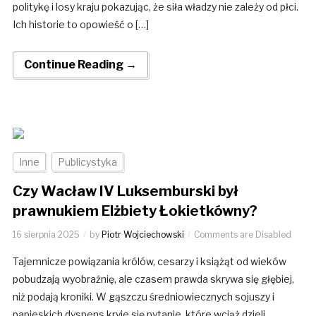
politykę i losy kraju pokazując, że siła władzy nie zależy od płci.
Ich historie to opowieść o […]
Continue Reading →
Inne
Publicystyka
Czy Wacław IV Luksemburski był
prawnukiem Elżbiety Łokietkówny?
16 sierpnia 2025
by
Piotr Wojciechowski
Comments are Disabled
Tajemnicze powiązania królów, cesarzy i książąt od wieków
pobudzają wyobraźnię, ale czasem prawda skrywa się głębiej,
niż podają kroniki. W gąszczu średniowiecznych sojuszy i
papieskich dyspens kryje się pytanie, które wciąż dzieli