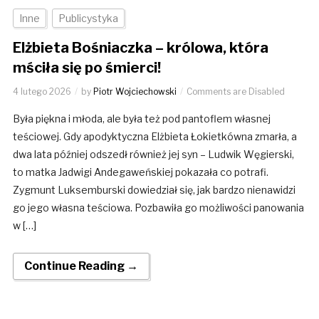
Inne
Publicystyka
Elżbieta Bośniaczka – królowa, która
mściła się po śmierci!
4 lutego 2026
by
Piotr Wojciechowski
Comments are Disabled
Była piękna i młoda, ale była też pod pantoflem własnej
teściowej. Gdy apodyktyczna Elżbieta Łokietkówna zmarła, a
dwa lata później odszedł również jej syn – Ludwik Węgierski,
to matka Jadwigi Andegaweńskiej pokazała co potrafi.
Zygmunt Luksemburski dowiedział się, jak bardzo nienawidzi
go jego własna teściowa. Pozbawiła go możliwości panowania
w […]
Continue Reading →