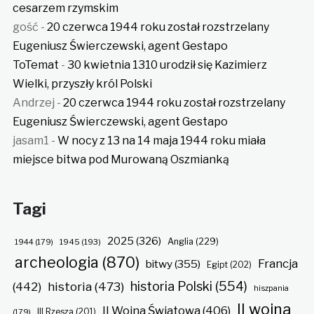
cesarzem rzymskim
gość
-
20 czerwca 1944 roku został rozstrzelany
Eugeniusz Świerczewski, agent Gestapo
ToTemat
-
30 kwietnia 1310 urodził się Kazimierz
Wielki, przyszły król Polski
Andrzej
-
20 czerwca 1944 roku został rozstrzelany
Eugeniusz Świerczewski, agent Gestapo
jasam1
-
W nocy z 13 na 14 maja 1944 roku miała
miejsce bitwa pod Murowaną Oszmianką
Tagi
2025
(326)
Anglia
(229)
1944
(179)
1945
(193)
archeologia
(870)
Francja
bitwy
(355)
Egipt
(202)
historia Polski
(554)
historia
(473)
(442)
hiszpania
II wojna
II Wojna Światowa
(406)
(179)
III Rzesza
(201)