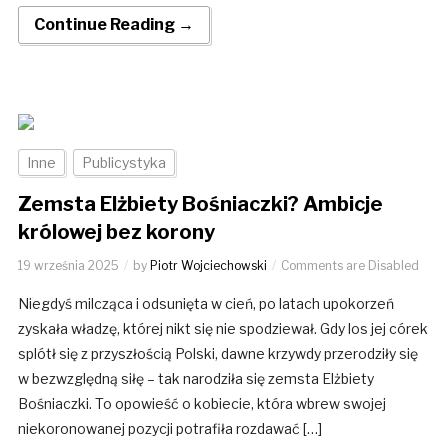
Continue Reading →
Inne
Publicystyka
Zemsta Elżbiety Bośniaczki? Ambicje
królowej bez korony
19 września 2025
by
Piotr Wojciechowski
Comments are Disabled
Niegdyś milcząca i odsunięta w cień, po latach upokorzeń
zyskała władzę, której nikt się nie spodziewał. Gdy los jej córek
splótł się z przyszłością Polski, dawne krzywdy przerodziły się
w bezwzględną siłę – tak narodziła się zemsta Elżbiety
Bośniaczki. To opowieść o kobiecie, która wbrew swojej
niekoronowanej pozycji potrafiła rozdawać […]