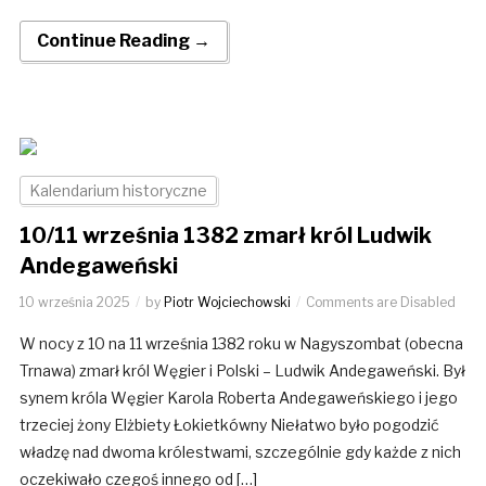
Continue Reading →
Kalendarium historyczne
10/11 września 1382 zmarł król Ludwik
Andegaweński
10 września 2025
by
Piotr Wojciechowski
Comments are Disabled
W nocy z 10 na 11 września 1382 roku w Nagyszombat (obecna
Trnawa) zmarł król Węgier i Polski – Ludwik Andegaweński. Był
synem króla Węgier Karola Roberta Andegaweńskiego i jego
trzeciej żony Elżbiety Łokietkówny Niełatwo było pogodzić
władzę nad dwoma królestwami, szczególnie gdy każde z nich
oczekiwało czegoś innego od […]