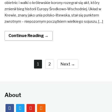
obietnic i walki o królewskie korony rozegrał się akt, który
zmienił bieg historii Europy Środkowo-Wschodniej. Układ w
Krewie, znany jako unia polsko-litewska, stał się punktem
zwrotnym – niepozornym początkiem wielkiego sojuszu, […]
Continue Reading →
1
2
Next →
About
facebook
twitter
youtube
rss