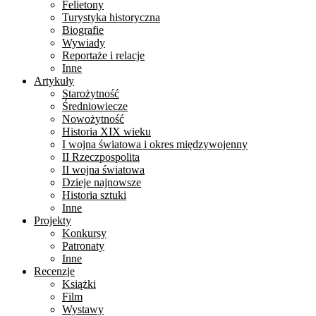
Felietony
Turystyka historyczna
Biografie
Wywiady
Reportaże i relacje
Inne
Artykuły
Starożytność
Średniowiecze
Nowożytność
Historia XIX wieku
I wojna światowa i okres międzywojenny
II Rzeczpospolita
II wojna światowa
Dzieje najnowsze
Historia sztuki
Inne
Projekty
Konkursy
Patronaty
Inne
Recenzje
Książki
Film
Wystawy