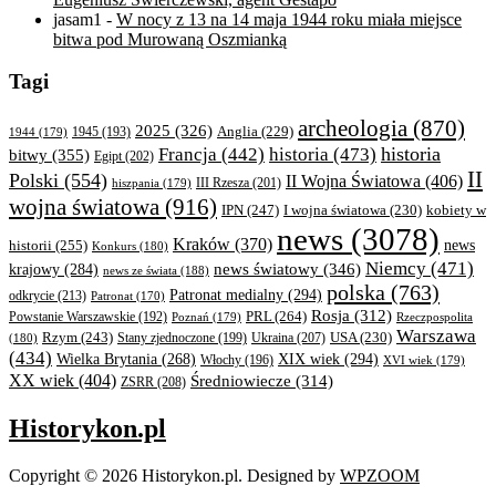
jasam1
-
W nocy z 13 na 14 maja 1944 roku miała miejsce
bitwa pod Murowaną Oszmianką
Tagi
archeologia
(870)
2025
(326)
Anglia
(229)
1944
(179)
1945
(193)
historia
Francja
(442)
historia
(473)
bitwy
(355)
Egipt
(202)
II
Polski
(554)
II Wojna Światowa
(406)
III Rzesza
(201)
hiszpania
(179)
wojna światowa
(916)
IPN
(247)
kobiety w
I wojna światowa
(230)
news
(3078)
Kraków
(370)
historii
(255)
news
Konkurs
(180)
Niemcy
(471)
news światowy
(346)
krajowy
(284)
news ze świata
(188)
polska
(763)
Patronat medialny
(294)
odkrycie
(213)
Patronat
(170)
Rosja
(312)
PRL
(264)
Powstanie Warszawskie
(192)
Poznań
(179)
Rzeczpospolita
Warszawa
Rzym
(243)
Ukraina
(207)
USA
(230)
(180)
Stany zjednoczone
(199)
(434)
XIX wiek
(294)
Wielka Brytania
(268)
Włochy
(196)
XVI wiek
(179)
XX wiek
(404)
Średniowiecze
(314)
ZSRR
(208)
Historykon.pl
Copyright © 2026 Historykon.pl.
Designed by
WPZOOM