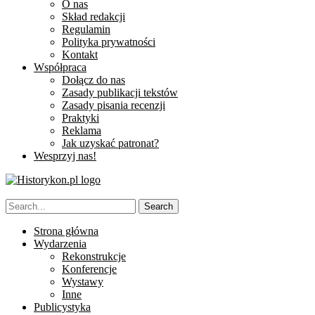
O nas
Skład redakcji
Regulamin
Polityka prywatności
Kontakt
Współpraca
Dołącz do nas
Zasady publikacji tekstów
Zasady pisania recenzji
Praktyki
Reklama
Jak uzyskać patronat?
Wesprzyj nas!
Strona główna
Wydarzenia
Rekonstrukcje
Konferencje
Wystawy
Inne
Publicystyka