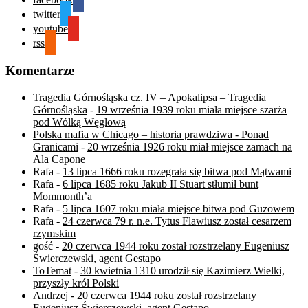
twitter
youtube
rss
Komentarze
Tragedia Górnośląska cz. IV – Apokalipsa – Tragedia
Górnośląska
-
19 września 1939 roku miała miejsce szarża
pod Wólką Węglową
Polska mafia w Chicago – historia prawdziwa - Ponad
Granicami
-
20 września 1926 roku miał miejsce zamach na
Ala Capone
Rafa
-
13 lipca 1666 roku rozegrała się bitwa pod Mątwami
Rafa
-
6 lipca 1685 roku Jakub II Stuart stłumił bunt
Mommonth’a
Rafa
-
5 lipca 1607 roku miała miejsce bitwa pod Guzowem
Rafa
-
24 czerwca 79 r. n.e. Tytus Flawiusz został cesarzem
rzymskim
gość
-
20 czerwca 1944 roku został rozstrzelany Eugeniusz
Świerczewski, agent Gestapo
ToTemat
-
30 kwietnia 1310 urodził się Kazimierz Wielki,
przyszły król Polski
Andrzej
-
20 czerwca 1944 roku został rozstrzelany
Eugeniusz Świerczewski, agent Gestapo