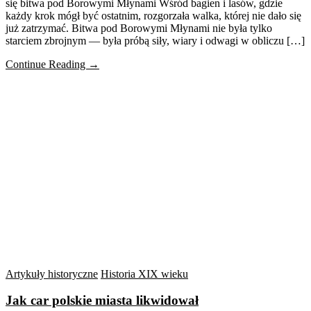
się bitwa pod Borowymi Młynami Wśród bagien i lasów, gdzie
każdy krok mógł być ostatnim, rozgorzała walka, której nie dało się
już zatrzymać. Bitwa pod Borowymi Młynami nie była tylko
starciem zbrojnym — była próbą siły, wiary i odwagi w obliczu […]
Continue Reading →
Artykuły historyczne
Historia XIX wieku
Jak car polskie miasta likwidował