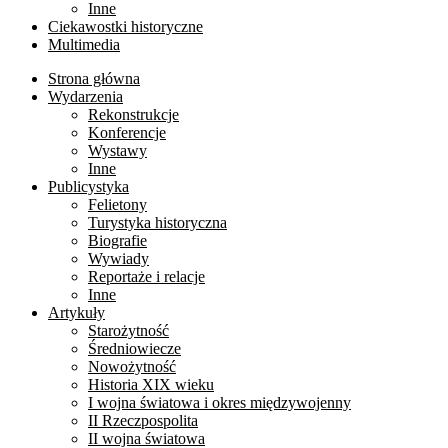
Inne
Ciekawostki historyczne
Multimedia
Strona główna
Wydarzenia
Rekonstrukcje
Konferencje
Wystawy
Inne
Publicystyka
Felietony
Turystyka historyczna
Biografie
Wywiady
Reportaże i relacje
Inne
Artykuły
Starożytność
Średniowiecze
Nowożytność
Historia XIX wieku
I wojna światowa i okres międzywojenny
II Rzeczpospolita
II wojna światowa