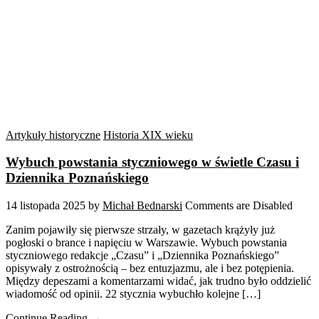
Artykuły historyczne
Historia XIX wieku
Wybuch powstania styczniowego w świetle Czasu i
Dziennika Poznańskiego
14 listopada 2025
by
Michał Bednarski
Comments are Disabled
Zanim pojawiły się pierwsze strzały, w gazetach krążyły już
pogłoski o brance i napięciu w Warszawie. Wybuch powstania
styczniowego redakcje „Czasu” i „Dziennika Poznańskiego”
opisywały z ostrożnością – bez entuzjazmu, ale i bez potępienia.
Między depeszami a komentarzami widać, jak trudno było oddzielić
wiadomość od opinii. 22 stycznia wybuchło kolejne […]
Continue Reading →