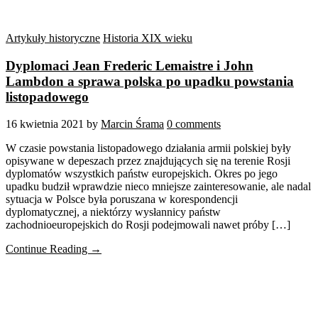
Artykuły historyczne
Historia XIX wieku
Dyplomaci Jean Frederic Lemaistre i John
Lambdon a sprawa polska po upadku powstania
listopadowego
16 kwietnia 2021
by
Marcin Śrama
0 comments
W czasie powstania listopadowego działania armii polskiej były
opisywane w depeszach przez znajdujących się na terenie Rosji
dyplomatów wszystkich państw europejskich. Okres po jego
upadku budził wprawdzie nieco mniejsze zainteresowanie, ale nadal
sytuacja w Polsce była poruszana w korespondencji
dyplomatycznej, a niektórzy wysłannicy państw
zachodnioeuropejskich do Rosji podejmowali nawet próby […]
Continue Reading →