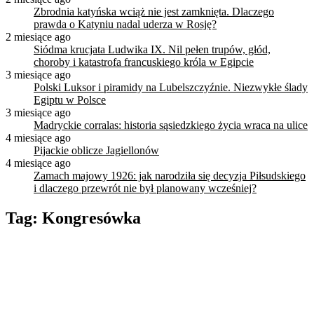
Zbrodnia katyńska wciąż nie jest zamknięta. Dlaczego
prawda o Katyniu nadal uderza w Rosję?
2 miesiące ago
Siódma krucjata Ludwika IX. Nil pełen trupów, głód,
choroby i katastrofa francuskiego króla w Egipcie
3 miesiące ago
Polski Luksor i piramidy na Lubelszczyźnie. Niezwykłe ślady
Egiptu w Polsce
3 miesiące ago
Madryckie corralas: historia sąsiedzkiego życia wraca na ulice
4 miesiące ago
Pijackie oblicze Jagiellonów
4 miesiące ago
Zamach majowy 1926: jak narodziła się decyzja Piłsudskiego
i dlaczego przewrót nie był planowany wcześniej?
Tag:
Kongresówka