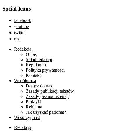
Social Icons
facebook
youtube
twitter
rss
Redakcja
O nas
Skład redakcji
Regulamin
Polityka prywatności
Kontakt
Współpraca
Dołącz do nas
Zasady publikacji tekstów
Zasady pisania recenzji
Praktyki
Reklama
Jak uzyskać patronat?
Wesprzyj nas!
Redakcja