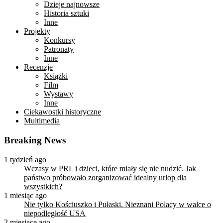
Dzieje najnowsze
Historia sztuki
Inne
Projekty
Konkursy
Patronaty
Inne
Recenzje
Książki
Film
Wystawy
Inne
Ciekawostki historyczne
Multimedia
Breaking News
1 tydzień ago
Wczasy w PRL i dzieci, które miały się nie nudzić. Jak
państwo próbowało zorganizować idealny urlop dla
wszystkich?
1 miesiąc ago
Nie tylko Kościuszko i Pułaski. Nieznani Polacy w walce o
niepodległość USA
2 miesiące ago