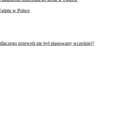
Egiptu w Polsce
 dlaczego przewrót nie był planowany wcześniej?