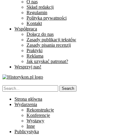
O nas
Skład redakcji
Regulamin
Polityka prywatności
Kontakt
Współpraca
Dołącz do nas
Zasady publikacji tekstów
Zasady pisania recenzji
Praktyki
Reklama
Jak uzyskać patronat?
Wesprzyj nas!
Strona główna
Wydarzenia
Rekonstrukcje
Konferencje
Wystawy
Inne
Publicystyka