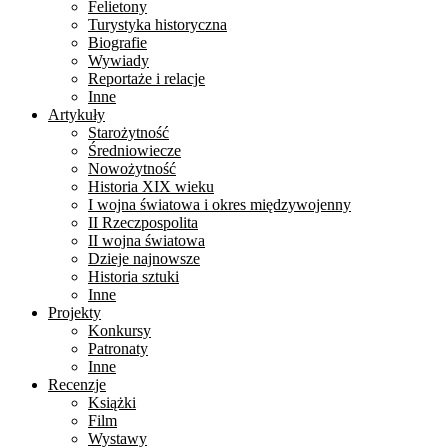
Felietony
Turystyka historyczna
Biografie
Wywiady
Reportaże i relacje
Inne
Artykuły
Starożytność
Średniowiecze
Nowożytność
Historia XIX wieku
I wojna światowa i okres międzywojenny
II Rzeczpospolita
II wojna światowa
Dzieje najnowsze
Historia sztuki
Inne
Projekty
Konkursy
Patronaty
Inne
Recenzje
Książki
Film
Wystawy