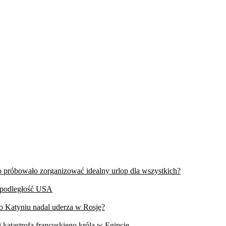
wo próbowało zorganizować idealny urlop dla wszystkich?
iepodległość USA
 o Katyniu nadal uderza w Rosję?
 katastrofa francuskiego króla w Egipcie