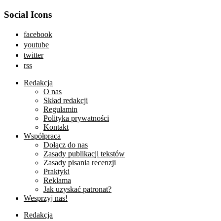
Social Icons
facebook
youtube
twitter
rss
Redakcja
O nas
Skład redakcji
Regulamin
Polityka prywatności
Kontakt
Współpraca
Dołącz do nas
Zasady publikacji tekstów
Zasady pisania recenzji
Praktyki
Reklama
Jak uzyskać patronat?
Wesprzyj nas!
Redakcja