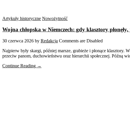
Artykuły historyczne
Nowożytność
Wojna chłopska w Niemczech: gdy klasztory płonęły, 
30 czerwca 2026
by
Redakcja
Comments are Disabled
Najpierw były skargi, później marsze, grabieże i płonące klasztory
przeciw panom, duchowieństwu oraz hierarchii społecznej. Późną wios
Continue Reading →