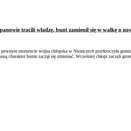
panowie tracili władzę, bunt zamienił się w walkę o n
. W pewnym momencie wojna chłopska w Niemczech przekroczyła granice 
ną charakter buntu zaczął się zmieniać. Wcześniej chłopi zaczęli gro