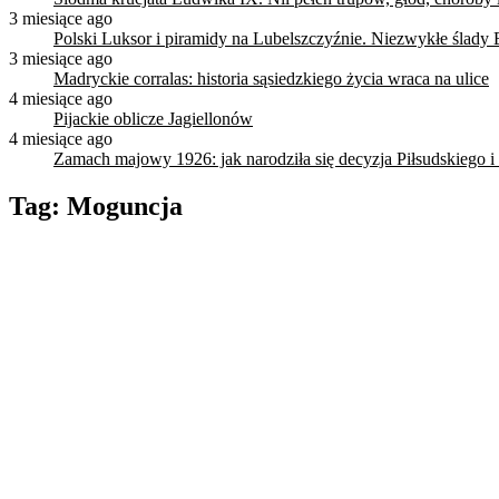
3 miesiące ago
Polski Luksor i piramidy na Lubelszczyźnie. Niezwykłe ślady 
3 miesiące ago
Madryckie corralas: historia sąsiedzkiego życia wraca na ulice
4 miesiące ago
Pijackie oblicze Jagiellonów
4 miesiące ago
Zamach majowy 1926: jak narodziła się decyzja Piłsudskiego i
Tag:
Moguncja