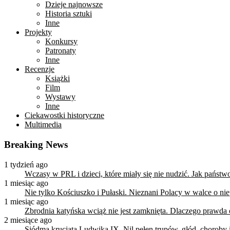
Dzieje najnowsze
Historia sztuki
Inne
Projekty
Konkursy
Patronaty
Inne
Recenzje
Książki
Film
Wystawy
Inne
Ciekawostki historyczne
Multimedia
Breaking News
1 tydzień ago
Wczasy w PRL i dzieci, które miały się nie nudzić. Jak państ
1 miesiąc ago
Nie tylko Kościuszko i Pułaski. Nieznani Polacy w walce o n
1 miesiąc ago
Zbrodnia katyńska wciąż nie jest zamknięta. Dlaczego prawda
2 miesiące ago
Siódma krucjata Ludwika IX. Nil pełen trupów, głód, choroby i