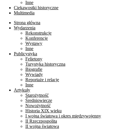
Inne
Ciekawostki historyczne
Multimedia
Strona główna
Wydarzenia
Rekonstrukcje
Konferencje
Wystawy
Inne
Publicystyka
Felietony
Turystyka historyczna
Biografie
Wywiady
Reportaże i relacje
Inne
Artykuły
Starożytność
Średniowiecze
Nowożytność
Historia XIX wieku
I wojna światowa i okres międzywojenny
II Rzeczpospolita
II wojna światowa