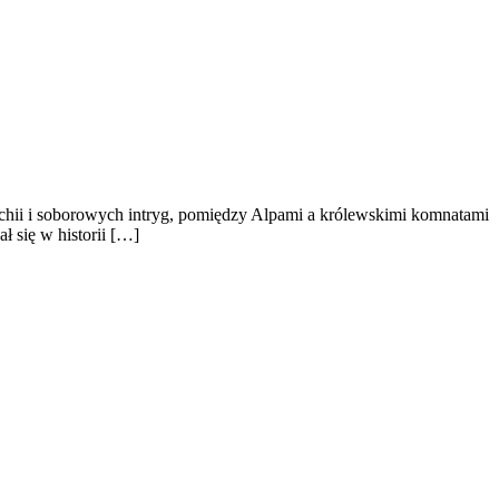
rchii i soborowych intryg, pomiędzy Alpami a królewskimi komnatami
ł się w historii […]