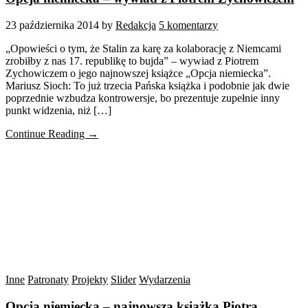
23 października 2014
by
Redakcja
5 komentarzy
„Opowieści o tym, że Stalin za karę za kolaborację z Niemcami
zrobiłby z nas 17. republikę to bujda” – wywiad z Piotrem
Zychowiczem o jego najnowszej książce „Opcja niemiecka”.
Mariusz Sioch: To już trzecia Pańska książka i podobnie jak dwie
poprzednie wzbudza kontrowersje, bo prezentuje zupełnie inny
punkt widzenia, niż […]
Continue Reading →
Inne
Patronaty
Projekty
Slider
Wydarzenia
Opcja niemiecka – najnowsza książka Piotra