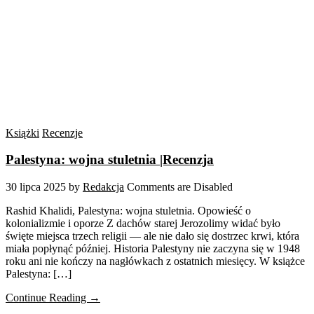
Książki
Recenzje
Palestyna: wojna stuletnia |Recenzja
30 lipca 2025
by
Redakcja
Comments are Disabled
Rashid Khalidi, Palestyna: wojna stuletnia. Opowieść o
kolonializmie i oporze Z dachów starej Jerozolimy widać było
święte miejsca trzech religii — ale nie dało się dostrzec krwi, która
miała popłynąć później. Historia Palestyny nie zaczyna się w 1948
roku ani nie kończy na nagłówkach z ostatnich miesięcy. W książce
Palestyna: […]
Continue Reading →