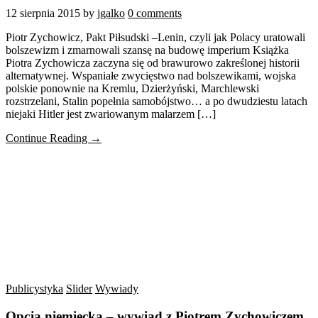
12 sierpnia 2015
by
jgalko
0 comments
Piotr Zychowicz, Pakt Piłsudski –Lenin, czyli jak Polacy uratowali
bolszewizm i zmarnowali szansę na budowę imperium Książka
Piotra Zychowicza zaczyna się od brawurowo zakreślonej historii
alternatywnej. Wspaniałe zwycięstwo nad bolszewikami, wojska
polskie ponownie na Kremlu, Dzierżyński, Marchlewski
rozstrzelani, Stalin popełnia samobójstwo… a po dwudziestu latach
niejaki Hitler jest zwariowanym malarzem […]
Continue Reading →
Publicystyka
Slider
Wywiady
Opcja niemiecka – wywiad z Piotrem Zychowiczem