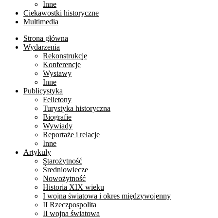
Inne
Ciekawostki historyczne
Multimedia
Strona główna
Wydarzenia
Rekonstrukcje
Konferencje
Wystawy
Inne
Publicystyka
Felietony
Turystyka historyczna
Biografie
Wywiady
Reportaże i relacje
Inne
Artykuły
Starożytność
Średniowiecze
Nowożytność
Historia XIX wieku
I wojna światowa i okres międzywojenny
II Rzeczpospolita
II wojna światowa