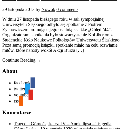
29 listopada 2013
by
Nowok
0 comments
W dniu 27 listopada bieżącego roku w sali sympozjalnej
Uniwersytetu Śląskiego odbyło się spotkanie z Piotrem
Zychowiczem promujące jego ostatnią książkę „Obłęd ’44”.
Organizatorami spotkania było stowarzyszenie KoLiber oraz
Studenckie Koło Naukowe Politologów Uniwersytetu Śląskiego.
Poza samą promocją książki, spotkanie miało na celu rozwianie
mitów, które narosły wokół Akcji Burza […]
Continue Reading →
About
facebook
twitter
youtube
rss
Komentarze
Tragedia Górnośląska cz. IV – Apokalipsa – Tragedia
Górnośląska
-
19 września 1939 roku miała miejsce szarża