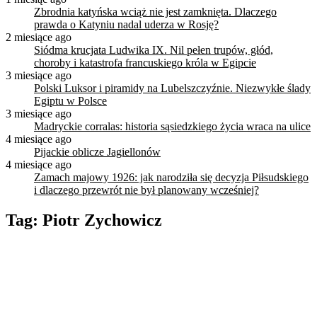
Zbrodnia katyńska wciąż nie jest zamknięta. Dlaczego
prawda o Katyniu nadal uderza w Rosję?
2 miesiące ago
Siódma krucjata Ludwika IX. Nil pełen trupów, głód,
choroby i katastrofa francuskiego króla w Egipcie
3 miesiące ago
Polski Luksor i piramidy na Lubelszczyźnie. Niezwykłe ślady
Egiptu w Polsce
3 miesiące ago
Madryckie corralas: historia sąsiedzkiego życia wraca na ulice
4 miesiące ago
Pijackie oblicze Jagiellonów
4 miesiące ago
Zamach majowy 1926: jak narodziła się decyzja Piłsudskiego
i dlaczego przewrót nie był planowany wcześniej?
Tag:
Piotr Zychowicz