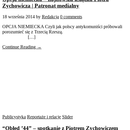
Zychowicza | Patronat medialny
18 września 2014
by
Redakcja
0 comments
OPCJA NIEMIECKA Czyli jak polscy antykomuniści próbowali
porozumieć się z Trzecią Rzeszą.
[…]
Continue Reading →
Publicystyka
Reportaże i relacje
Slider
“Obłęd ’44” – spotkanie z Piotrem Zychowiczem