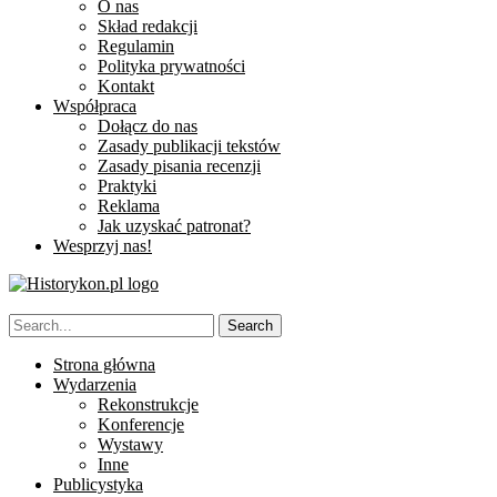
O nas
Skład redakcji
Regulamin
Polityka prywatności
Kontakt
Współpraca
Dołącz do nas
Zasady publikacji tekstów
Zasady pisania recenzji
Praktyki
Reklama
Jak uzyskać patronat?
Wesprzyj nas!
Strona główna
Wydarzenia
Rekonstrukcje
Konferencje
Wystawy
Inne
Publicystyka