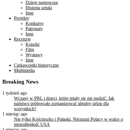
Dzieje najnowsze
Historia sztuki
Inne
Projekty
Konkursy
Patronaty
Inne
Recenzje
Książki
Film
Wystawy
Inne
Ciekawostki historyczne
Multimedia
Breaking News
1 tydzień ago
Wczasy w PRL i dzieci, które miały się nie nudzić. Jak
państwo próbowało zorganizować idealny urlop dla
wszystkich?
1 miesiąc ago
Nie tylko Kościuszko i Pułaski. Nieznani Polacy w walce o
niepodległość USA
1 miesiąc ago