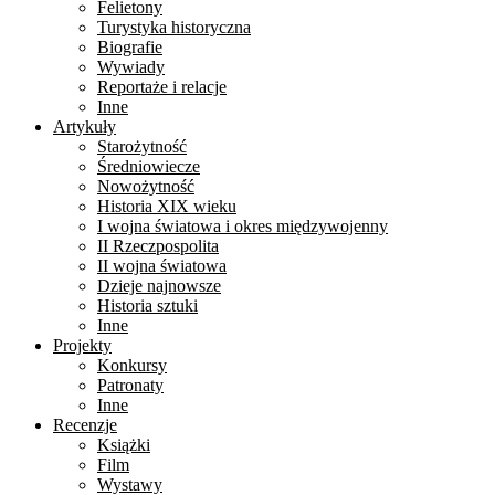
Felietony
Turystyka historyczna
Biografie
Wywiady
Reportaże i relacje
Inne
Artykuły
Starożytność
Średniowiecze
Nowożytność
Historia XIX wieku
I wojna światowa i okres międzywojenny
II Rzeczpospolita
II wojna światowa
Dzieje najnowsze
Historia sztuki
Inne
Projekty
Konkursy
Patronaty
Inne
Recenzje
Książki
Film
Wystawy