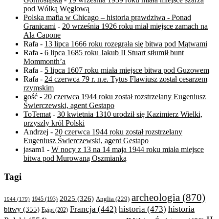
pod Wólką Węglową
Polska mafia w Chicago – historia prawdziwa - Ponad
Granicami
-
20 września 1926 roku miał miejsce zamach na
Ala Capone
Rafa
-
13 lipca 1666 roku rozegrała się bitwa pod Mątwami
Rafa
-
6 lipca 1685 roku Jakub II Stuart stłumił bunt
Mommonth’a
Rafa
-
5 lipca 1607 roku miała miejsce bitwa pod Guzowem
Rafa
-
24 czerwca 79 r. n.e. Tytus Flawiusz został cesarzem
rzymskim
gość
-
20 czerwca 1944 roku został rozstrzelany Eugeniusz
Świerczewski, agent Gestapo
ToTemat
-
30 kwietnia 1310 urodził się Kazimierz Wielki,
przyszły król Polski
Andrzej
-
20 czerwca 1944 roku został rozstrzelany
Eugeniusz Świerczewski, agent Gestapo
jasam1
-
W nocy z 13 na 14 maja 1944 roku miała miejsce
bitwa pod Murowaną Oszmianką
Tagi
archeologia
(870)
2025
(326)
Anglia
(229)
1944
(179)
1945
(193)
historia
Francja
(442)
historia
(473)
bitwy
(355)
Egipt
(202)