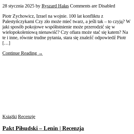
28 stycznia 2025
by
Ryszard Hałas
Comments are Disabled
Piotr Zychowicz, Izrael na wojnie. 100 lat konfliktu z
Palestyńczykami Czy zło może mieć twarz, a jeśli tak – to czyją? W
jaki sposób pokojowe współistnienie może przerodzić się w
wielopokoleniową nienawiść? Czy ofiara może stać się katem? Na
te i inne, równie trudne pytania, stara się znaleźć odpowiedź Piotr
[…]
Continue Reading →
Książki
Recenzje
Pakt Piłsudski – Lenin | Recenzja