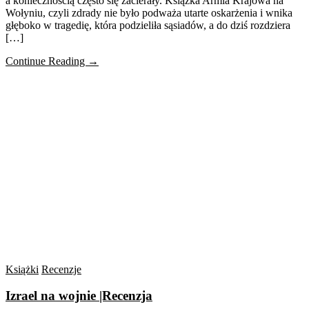
a koniecznością często się zacierały. Książka Armia Krajowa na
Wołyniu, czyli zdrady nie było podważa utarte oskarżenia i wnika
głęboko w tragedię, która podzieliła sąsiadów, a do dziś rozdziera
[…]
Continue Reading →
Książki
Recenzje
Izrael na wojnie |Recenzja