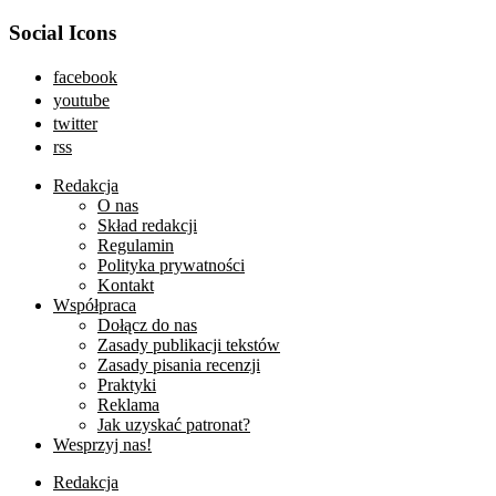
Social Icons
facebook
youtube
twitter
rss
Redakcja
O nas
Skład redakcji
Regulamin
Polityka prywatności
Kontakt
Współpraca
Dołącz do nas
Zasady publikacji tekstów
Zasady pisania recenzji
Praktyki
Reklama
Jak uzyskać patronat?
Wesprzyj nas!
Redakcja