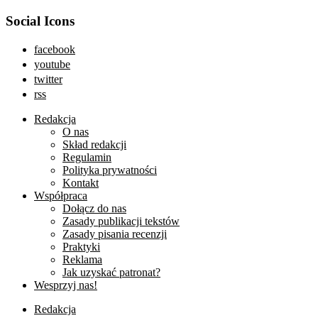
Social Icons
facebook
youtube
twitter
rss
Redakcja
O nas
Skład redakcji
Regulamin
Polityka prywatności
Kontakt
Współpraca
Dołącz do nas
Zasady publikacji tekstów
Zasady pisania recenzji
Praktyki
Reklama
Jak uzyskać patronat?
Wesprzyj nas!
Redakcja