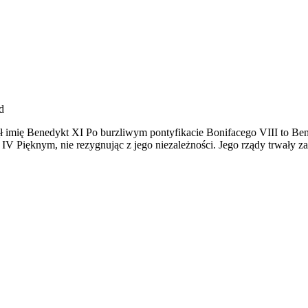
d
ął imię Benedykt XI Po burzliwym pontyfikacie Bonifacego VIII to Be
IV Pięknym, nie rezygnując z jego niezależności. Jego rządy trwały z