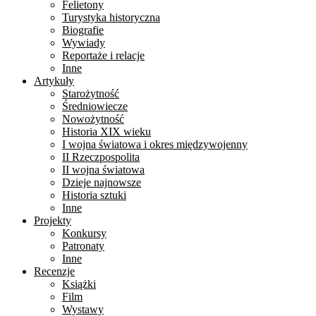
Felietony
Turystyka historyczna
Biografie
Wywiady
Reportaże i relacje
Inne
Artykuły
Starożytność
Średniowiecze
Nowożytność
Historia XIX wieku
I wojna światowa i okres międzywojenny
II Rzeczpospolita
II wojna światowa
Dzieje najnowsze
Historia sztuki
Inne
Projekty
Konkursy
Patronaty
Inne
Recenzje
Książki
Film
Wystawy