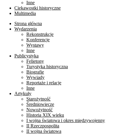
Inne
Ciekawostki historyczne
Multimedia
Strona główna
Wydarzenia
Rekonstrukcje
Konferencje
Wystawy
Inne
Publicystyka
Felietony
Turystyka historyczna
Biografie
Wywiady
Reportaże i relacje
Inne
Artykuły
Starożytność
Średniowiecze
Nowożytność
Historia XIX wieku
I wojna światowa i okres międzywojenny
II Rzeczpospolita
II wojna światowa