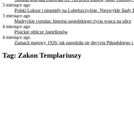
3 miesiące ago
Polski Luksor i piramidy na Lubelszczyźnie. Niezwykłe ślady 
3 miesiące ago
Madryckie corralas: historia sąsiedzkiego życia wraca na ulice
4 miesiące ago
Pijackie oblicze Jagiellonów
4 miesiące ago
Zamach majowy 1926: jak narodziła się decyzja Piłsudskiego i
Tag:
Zakon Templariuszy