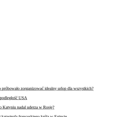
wo próbowało zorganizować idealny urlop dla wszystkich?
iepodległość USA
 o Katyniu nadal uderza w Rosję?
 katastrofa francuskiego króla w Egipcie