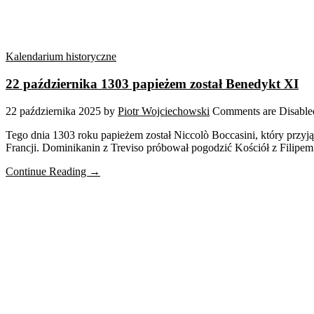
Kalendarium historyczne
22 października 1303 papieżem został Benedykt XI
22 października 2025
by
Piotr Wojciechowski
Comments are Disable
Tego dnia 1303 roku papieżem został Niccolò Boccasini, który przyj
Francji. Dominikanin z Treviso próbował pogodzić Kościół z Filipem 
Continue Reading →