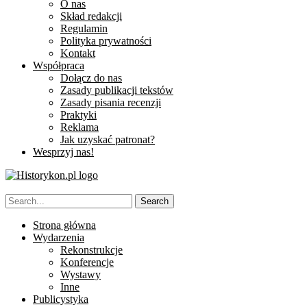
O nas
Skład redakcji
Regulamin
Polityka prywatności
Kontakt
Współpraca
Dołącz do nas
Zasady publikacji tekstów
Zasady pisania recenzji
Praktyki
Reklama
Jak uzyskać patronat?
Wesprzyj nas!
Strona główna
Wydarzenia
Rekonstrukcje
Konferencje
Wystawy
Inne
Publicystyka