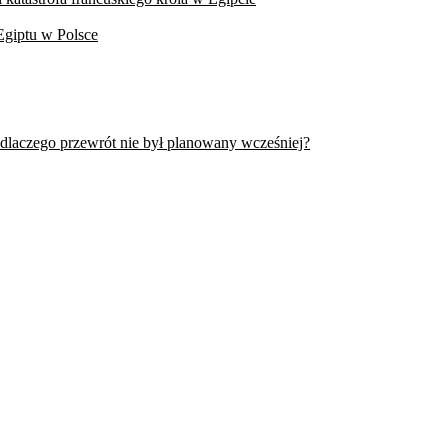
Egiptu w Polsce
 dlaczego przewrót nie był planowany wcześniej?