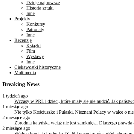
Dzieje najnowsze
Historia sztuki
Inne
Projekty
Konkursy
Patronaty
Inne
Recenzje
Książki
Film
Wystawy
Inne
Ciekawostki historyczne
Multimedia
Breaking News
1 tydzień ago
Wczasy w PRL i dzieci, które miały się nie nudzić. Jak państ
1 miesiąc ago
Nie tylko Kościuszko i Pułaski. Nieznani Polacy w walce o n
2 miesiące ago
Zbrodnia katyńska wciąż nie jest zamknięta. Dlaczego prawda
2 miesiące ago
Siódma krucjata Ludwika IX. Nil pełen trupów, głód, choroby i