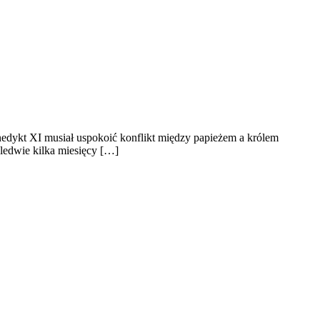
nedykt XI musiał uspokoić konflikt między papieżem a królem
aledwie kilka miesięcy […]