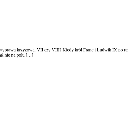
a wyprawa krzyżowa. VII czy VIII? Kiedy król Francji Ludwik IX po raz
arł nie na polu […]