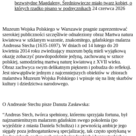
bezwstydne Magdaleny. Średniowiecze miało twarz kobiet, o
których rzadko pisano w podręcznikach
24 czerwca 2026
Muzeum Wojska Polskiego w Warszawie pragnie zaprezentować
szerokiej publiczności szczęśliwie odnaleziony obraz Martwa natura
kwiatowa w szklanym wazonie, znakomitego, gdańskiego malarza
Andreasa Stecha (1635-1697). W dniach od 14 lutego do 20
kwietnia 2014 roku zwiedzający muzeum będą mieli wyjątkową
okazję zobaczyć prawdopodobnie jedyną, zachowaną w sztuce
polskiej, samodzielną martwą naturę kwiatową z XVII wieku.
Obraz zachwyca swym delikatnym pięknem i pobudza do refleksji.
Jest niewątpliwie jednym z najcenniejszych obiektów w zbiorach
malarstwa Muzeum Wojska Polskiego i wpisuje się na listę skarbów
kultury i dziedzictwa narodowego.
O Andreasie Stechu pisze Danuta Zasławska:
“Andreas Stech, twórca spełniony, któremu sprzyjała fortuna, był
najznamienitszym malarzem gdańskim swego pokolenia (po
wyjeździe z miasta Daniela Schultza) i z pewnością ambicje jego
sięgały poza jednogatunkową specjalizację, tak często spotykaną w