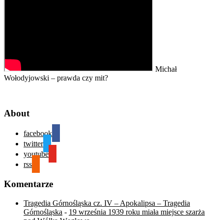
Michał
Wołodyjowski – prawda czy mit?
About
facebook
twitter
youtube
rss
Komentarze
Tragedia Górnośląska cz. IV – Apokalipsa – Tragedia
Górnośląska
-
19 września 1939 roku miała miejsce szarża