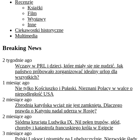
Recenzje
Książki
Film
Wystawy
Inne
Ciekawostki historyczne
Multimedia
Breaking News
2 tygodnie ago
Wczasy w PRL i dzieci, które miały się nie nudzić. Jak
państwo próbowało zorganizować idealny urlop dla
wszystkich?
1 miesiąc ago
Nie tylko Kościuszko i Pułaski. Nieznani Polacy w walce o
niepodległość USA
2 miesiące ago
Zbrodnia katyńska wciąż nie jest zamknięta. Dlaczego
prawda o Katyniu nadal uderza w Rosję?
2 miesiące ago
Siódma krucjata Ludwika IX. Nil pełen trupów, głód,
choroby i katastrofa francuskiego króla w Egipcie
3 miesiące ago
Polski Luksor i piramidy na Lubelszczyźnie. Niezwykłe ślady