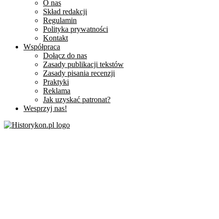
O nas
Skład redakcji
Regulamin
Polityka prywatności
Kontakt
Współpraca
Dołącz do nas
Zasady publikacji tekstów
Zasady pisania recenzji
Praktyki
Reklama
Jak uzyskać patronat?
Wesprzyj nas!