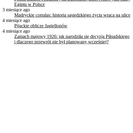
Egiptu w Polsce
3 miesiące ago
Madryckie corralas: historia sąsiedzkiego życia wraca na ulice
4 miesiące ago
Pijackie oblicze Jagiellonów
4 miesiące ago
Zamach majowy 1926: jak narodziła się decyzja Piłsudskiego
i dlaczego przewrót nie był planowany wcześniej?