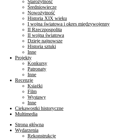
Starożytność
Średniowiecze
Nowożytność
Historia XIX wieku
I wojna światowa i okres międzywojenny
II Rzeczpospolita
II wojna światowa
Dzieje najnowsze
Historia sztuki
Inne
Projekty
Konkursy
Patronaty
Inne
Recenzje
Książki
Film
Wystawy
Inne
Ciekawostki historyczne
Multimedia
Strona główna
Wydarzenia
Rekonstrukcje