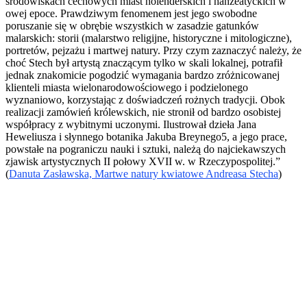
środowiskach cechowych miast holenderskich i hanzeatyckich w
owej epoce. Prawdziwym fenomenem jest jego swobodne
poruszanie się w obrębie wszystkich w zasadzie gatunków
malarskich: storii (malarstwo religijne, historyczne i mitologiczne),
portretów, pejzażu i martwej natury. Przy czym zaznaczyć należy, że
choć Stech był artystą znaczącym tylko w skali lokalnej, potrafił
jednak znakomicie pogodzić wymagania bardzo zróżnicowanej
klienteli miasta wielonarodowościowego i podzielonego
wyznaniowo, korzystając z doświadczeń rożnych tradycji. Obok
realizacji zamówień królewskich, nie stronił od bardzo osobistej
współpracy z wybitnymi uczonymi. Ilustrował dzieła Jana
Heweliusza i słynnego botanika Jakuba Breynego5, a jego prace,
powstałe na pograniczu nauki i sztuki, należą do najciekawszych
zjawisk artystycznych II połowy XVII w. w Rzeczypospolitej.”
(
Danuta Zasławska, Martwe natury kwiatowe Andreasa Stecha
)