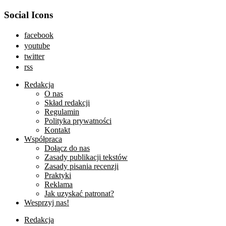
Social Icons
facebook
youtube
twitter
rss
Redakcja
O nas
Skład redakcji
Regulamin
Polityka prywatności
Kontakt
Współpraca
Dołącz do nas
Zasady publikacji tekstów
Zasady pisania recenzji
Praktyki
Reklama
Jak uzyskać patronat?
Wesprzyj nas!
Redakcja