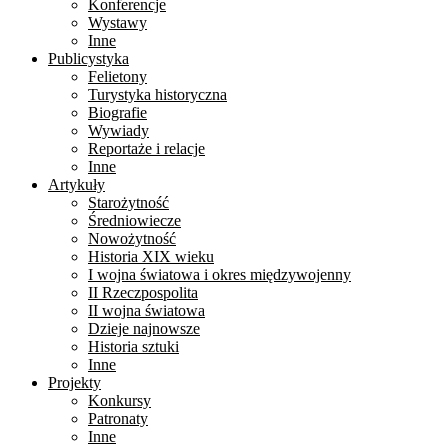
Konferencje
Wystawy
Inne
Publicystyka
Felietony
Turystyka historyczna
Biografie
Wywiady
Reportaże i relacje
Inne
Artykuły
Starożytność
Średniowiecze
Nowożytność
Historia XIX wieku
I wojna światowa i okres międzywojenny
II Rzeczpospolita
II wojna światowa
Dzieje najnowsze
Historia sztuki
Inne
Projekty
Konkursy
Patronaty
Inne