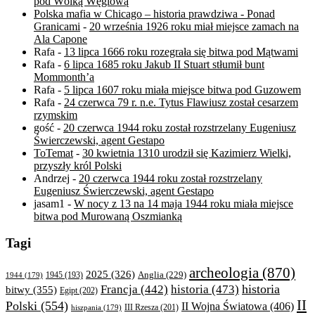
pod Wólką Węglową
Polska mafia w Chicago – historia prawdziwa - Ponad
Granicami
-
20 września 1926 roku miał miejsce zamach na
Ala Capone
Rafa
-
13 lipca 1666 roku rozegrała się bitwa pod Mątwami
Rafa
-
6 lipca 1685 roku Jakub II Stuart stłumił bunt
Mommonth’a
Rafa
-
5 lipca 1607 roku miała miejsce bitwa pod Guzowem
Rafa
-
24 czerwca 79 r. n.e. Tytus Flawiusz został cesarzem
rzymskim
gość
-
20 czerwca 1944 roku został rozstrzelany Eugeniusz
Świerczewski, agent Gestapo
ToTemat
-
30 kwietnia 1310 urodził się Kazimierz Wielki,
przyszły król Polski
Andrzej
-
20 czerwca 1944 roku został rozstrzelany
Eugeniusz Świerczewski, agent Gestapo
jasam1
-
W nocy z 13 na 14 maja 1944 roku miała miejsce
bitwa pod Murowaną Oszmianką
Tagi
archeologia
(870)
2025
(326)
Anglia
(229)
1944
(179)
1945
(193)
historia
Francja
(442)
historia
(473)
bitwy
(355)
Egipt
(202)
II
Polski
(554)
II Wojna Światowa
(406)
III Rzesza
(201)
hiszpania
(179)