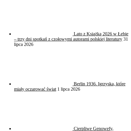
Lato z Książką 2026 w Łebie
– trzy dni spotkań z czołowymi autorami polskiej literatury
31
lipca 2026
Berlin 1936. Igrzyska, które
miały oczarować świat
1 lipca 2026
Cierpliwe Genowefy,