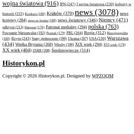
wojna światowa
(916)
IPN
(247)
kobiety w
I wojna światowa
(230)
news
(3078)
Kraków
(370)
historii
(255)
news
Konkurs
(180)
Niemcy
(471)
news światowy
(346)
krajowy
(284)
news ze świata
(188)
polska
(763)
Patronat medialny
(294)
odkrycie
(213)
Patronat
(170)
Rosja
(312)
PRL
(264)
Powstanie Warszawskie
(192)
Poznań
(179)
Rzeczpospolita
Warszawa
Rzym
(243)
Ukraina
(207)
USA
(230)
(180)
Stany zjednoczone
(199)
(434)
XIX wiek
(294)
Wielka Brytania
(268)
Włochy
(196)
XVI wiek
(179)
XX wiek
(404)
Średniowiecze
(314)
ZSRR
(208)
Historykon.pl
Copyright © 2026 Historykon.pl.
Designed by
WPZOOM