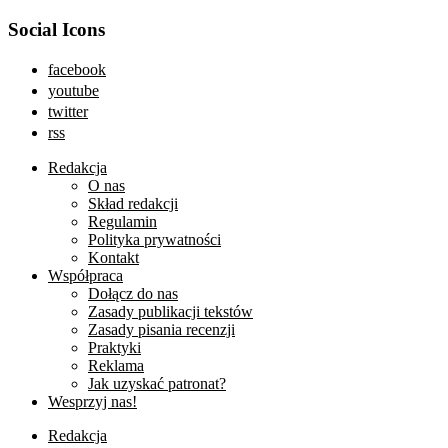
Social Icons
facebook
youtube
twitter
rss
Redakcja
O nas
Skład redakcji
Regulamin
Polityka prywatności
Kontakt
Współpraca
Dołącz do nas
Zasady publikacji tekstów
Zasady pisania recenzji
Praktyki
Reklama
Jak uzyskać patronat?
Wesprzyj nas!
Redakcja