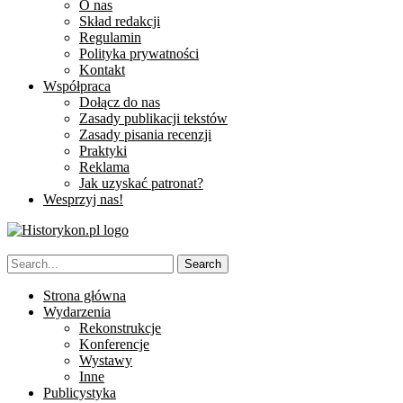
O nas
Skład redakcji
Regulamin
Polityka prywatności
Kontakt
Współpraca
Dołącz do nas
Zasady publikacji tekstów
Zasady pisania recenzji
Praktyki
Reklama
Jak uzyskać patronat?
Wesprzyj nas!
Strona główna
Wydarzenia
Rekonstrukcje
Konferencje
Wystawy
Inne
Publicystyka