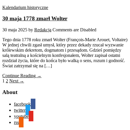
Kalendarium historyczne
30 maja 1778 zmarł Wolter
30 maja 2025
by
Redakcja
Comments are Disabled
Tego dnia 1778 roku zmarł Wolter (François-Marie Arouet, Voltaire)
W jednej chwili zgasł umysł, który przez dekady rzucał wyzwanie
królewskim dekretom, dogmatom i przesądom. Gdzieś pomiędzy
salą teatralną a kościelnym konfesjonałem, Wolter zapisał ostatni
rozdział życia, które do końca było walką o sens, rozum i godność.
Świat zatrzymał się na […]
Continue Reading →
1
2
Next →
About
facebook
twitter
youtube
rss