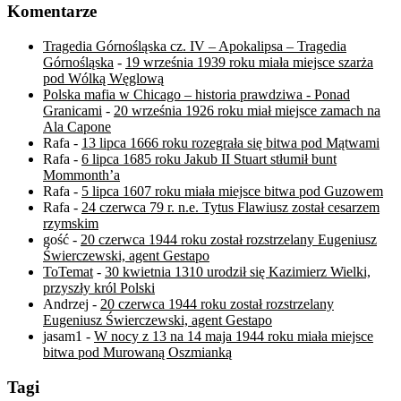
Komentarze
Tragedia Górnośląska cz. IV – Apokalipsa – Tragedia
Górnośląska
-
19 września 1939 roku miała miejsce szarża
pod Wólką Węglową
Polska mafia w Chicago – historia prawdziwa - Ponad
Granicami
-
20 września 1926 roku miał miejsce zamach na
Ala Capone
Rafa
-
13 lipca 1666 roku rozegrała się bitwa pod Mątwami
Rafa
-
6 lipca 1685 roku Jakub II Stuart stłumił bunt
Mommonth’a
Rafa
-
5 lipca 1607 roku miała miejsce bitwa pod Guzowem
Rafa
-
24 czerwca 79 r. n.e. Tytus Flawiusz został cesarzem
rzymskim
gość
-
20 czerwca 1944 roku został rozstrzelany Eugeniusz
Świerczewski, agent Gestapo
ToTemat
-
30 kwietnia 1310 urodził się Kazimierz Wielki,
przyszły król Polski
Andrzej
-
20 czerwca 1944 roku został rozstrzelany
Eugeniusz Świerczewski, agent Gestapo
jasam1
-
W nocy z 13 na 14 maja 1944 roku miała miejsce
bitwa pod Murowaną Oszmianką
Tagi