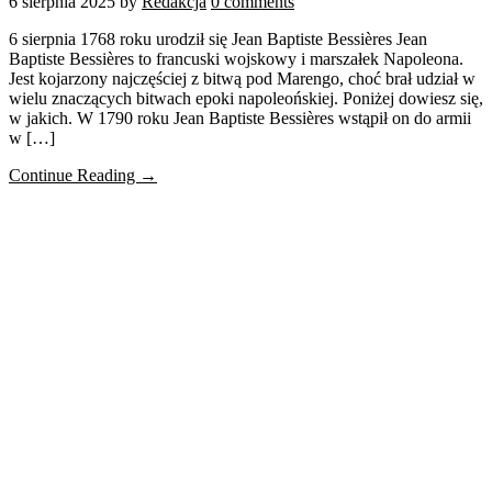
6 sierpnia 2025
by
Redakcja
0 comments
6 sierpnia 1768 roku urodził się Jean Baptiste Bessières Jean
Baptiste Bessières to francuski wojskowy i marszałek Napoleona.
Jest kojarzony najczęściej z bitwą pod Marengo, choć brał udział w
wielu znaczących bitwach epoki napoleońskiej. Poniżej dowiesz się,
w jakich. W 1790 roku Jean Baptiste Bessières wstąpił on do armii
w […]
Continue Reading →