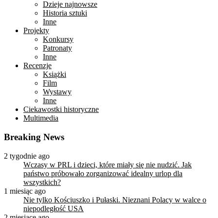
Dzieje najnowsze
Historia sztuki
Inne
Projekty
Konkursy
Patronaty
Inne
Recenzje
Książki
Film
Wystawy
Inne
Ciekawostki historyczne
Multimedia
Breaking News
2 tygodnie ago
Wczasy w PRL i dzieci, które miały się nie nudzić. Jak
państwo próbowało zorganizować idealny urlop dla
wszystkich?
1 miesiąc ago
Nie tylko Kościuszko i Pułaski. Nieznani Polacy w walce o
niepodległość USA
2 miesiące ago