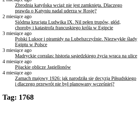
Zbrodnia katyńska wciąż nie jest zamknięta. Dlaczego
prawda o Katyniu nadal uderza w Rosję?
2 miesiące ago
Siódma krucjata Ludwika IX. Nil pełen trupów, głód,
choroby i katastrofa francuskiego króla w Egipcie
3 miesiące ago
Polski Luksor i piramidy na Lubelszczyźnie. Niezwykłe ślady
Egiptu w Polsce
3 miesiące ago
Madryckie corralas: historia sąsiedzkiego życia wraca na ulice
4 miesiące ago
Pijackie oblicze Jagiellonów
4 miesiące ago
Zamach majowy 1926: jak narodziła się decyzja Piłsudskiego
i dlaczego przewrót nie był planowany wcześniej?
Tag:
1768