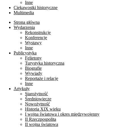
Inne
Ciekawostki historyczne
Multimedia
Strona główna
Wydarzenia
Rekonstrukcje
Konferencje
Wystawy
Inne
Publicystyka
Felietony
Turystyka historyczna
Biografie
Wywiady
Reportaże i relacje
Inne
Artykuły
Starożytność
Średniowiecze
Nowożytność
Historia XIX wieku
I wojna światowa i okres międzywojenny
II Rzeczpospolita
II wojna światowa