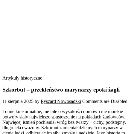
Artykuły historyczne
Szkorbut – przekleństwo marynarzy epoki żagli
11 sierpnia 2025
by
Ryszard Nowosadzki
Comments are Disabled
To nie kule armatnie, nie fale o wysokości domów i nie morskie
potwory siały największe spustoszenie na pokładach żaglowców.
Najwięcej istnień pochłaniał wróg bez twarzy – cichy, podstępny,
długo lekceważony. Szkorbut zamieniał dzielnych marynarzy w
cienie ludzi, odbierając im siły, zmysły i nadzieję. Jego historia to